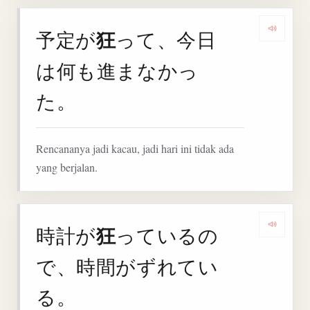
狂
予定が
って、今日
Deng
は何も進まなかっ
た。
Rencananya jadi kacau, jadi hari ini tidak ada
yang berjalan.
狂
時計が
っているの
Deng
で、時間がずれてい
る。