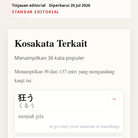
Tinjauan editorial
Diperbarui 20 Jul 2026
STANDAR EDITORIAL
Kosakata Terkait
Menampilkan 36 kata populer
Menampilkan 36 dari 137 entri yang mengandung
kanji ini.
狂う
Dengarkan 
くるう
menjadi gila
to go crazy (over someone or something)