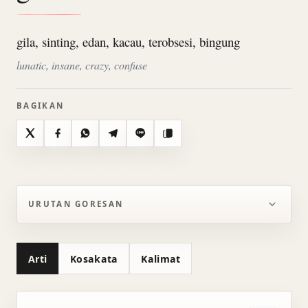
gila, sinting, edan, kacau, terobsesi, bingung
lunatic, insane, crazy, confuse
BAGIKAN
X
Facebook
WhatsApp
Telegram
Line
Salin
URUTAN GORESAN
Arti
Kosakata
Kalimat