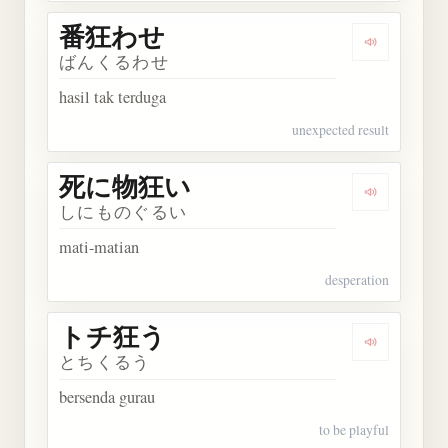
番狂わせ
Dengarkan
ばんくるわせ
hasil tak terduga
unexpected result
死に物狂い
Dengarka
しにものぐるい
mati-matian
desperation
トチ狂う
Dengarkan
とちくるう
bersenda gurau
to be playful