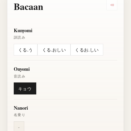
Bacaan
Dengarkan
Kunyomi
訓読み
くる.う
くる.おしい
くるお.しい
Onyomi
音読み
キョウ
Nanori
名乗り
-