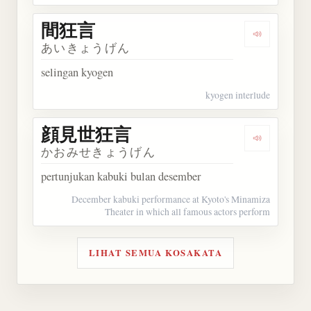
間狂言
Dengarkan
あいきょうげん
selingan kyogen
kyogen interlude
顔見世狂言
Dengarka
かおみせきょうげん
pertunjukan kabuki bulan desember
December kabuki performance at Kyoto's Minamiza
Theater in which all famous actors perform
LIHAT SEMUA KOSAKATA