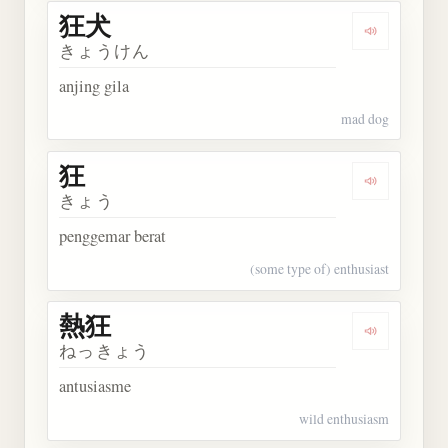
狂犬
Dengarkan 
きょうけん
anjing gila
mad dog
狂
Dengarkan 
きょう
penggemar berat
(some type of) enthusiast
熱狂
Dengarkan 
ねっきょう
antusiasme
wild enthusiasm