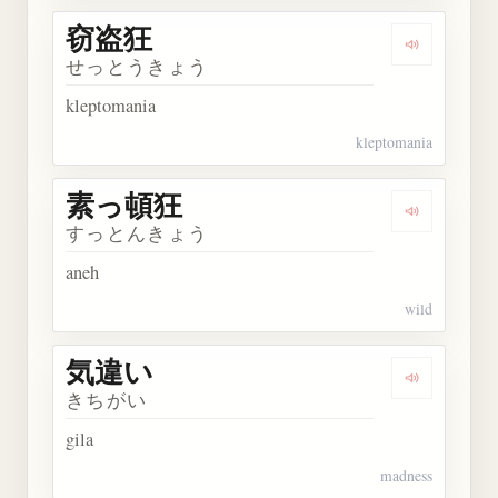
窃盗狂
Dengarkan
せっとうきょう
kleptomania
kleptomania
素っ頓狂
Dengarkan
すっとんきょう
aneh
wild
気違い
Dengarkan
きちがい
gila
madness