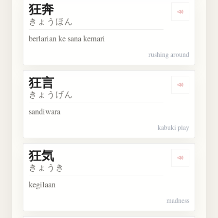
狂奔
Dengarkan 
きょうほん
berlarian ke sana kemari
rushing around
狂言
Dengarkan 
きょうげん
sandiwara
kabuki play
狂気
Dengarkan 
きょうき
kegilaan
madness