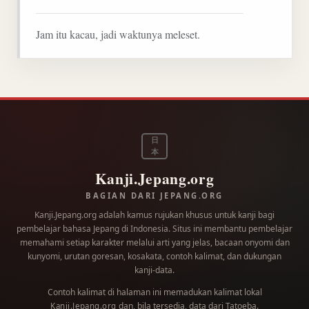
Jam itu kacau, jadi waktunya meleset.
日
本
Kanji.Jepang.org
BAGIAN DARI JEPANG.ORG
Kanji.Jepang.org adalah kamus rujukan khusus untuk kanji bagi
pembelajar bahasa Jepang di Indonesia. Situs ini membantu pembelajar
memahami setiap karakter melalui arti yang jelas, bacaan onyomi dan
kunyomi, urutan goresan, kosakata, contoh kalimat, dan dukungan
kanji-data.
Contoh kalimat di halaman ini memadukan kalimat lokal
dan, bila tersedia, data dari
Tatoeba
.
Kanji.Jepang.org