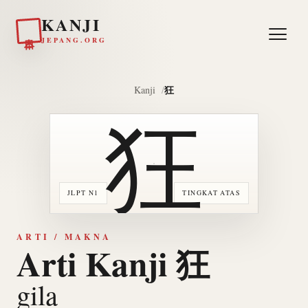
KANJI
日本
JEPANG.ORG
狂
Kanji
狂
JLPT N1
TINGKAT ATAS
ARTI / MAKNA
Arti Kanji 狂
gila