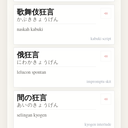
歌舞伎狂言
Dengarka
かぶききょうげん
naskah kabuki
kabuki script
俄狂言
Dengarkan
にわかきょうげん
lelucon spontan
impromptu skit
間の狂言
Dengarkan
あいのきょうげん
selingan kyogen
kyogen interlude