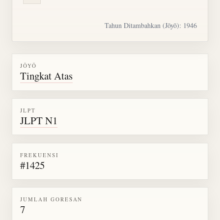
Tahun Ditambahkan (Jōyō): 1946
JŌYŌ
Tingkat Atas
JLPT
JLPT N1
FREKUENSI
#1425
JUMLAH GORESAN
7