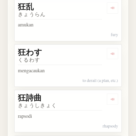
狂乱
Dengarkan 
きょうらん
amukan
fury
狂わす
Dengarkan
くるわす
mengacaukan
to derail (a plan, etc.)
狂詩曲
Dengarkan
きょうしきょく
rapsodi
rhapsody