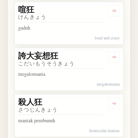
喧狂
Dengarkan 
けんきょう
gaduh
loud and crazy
誇大妄想狂
Dengarka
こだいもうそうきょう
megalomania
megalomania
殺人狂
Dengarkan
さつじんきょう
maniak pembunuh
homicidal maniac