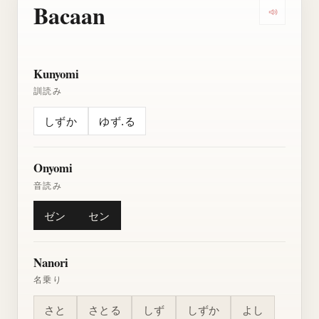
Bacaan
Dengarkan
Kunyomi
訓読み
しずか
ゆず.る
Onyomi
音読み
ゼン
セン
Nanori
名乗り
さと
さとる
しず
しずか
よし