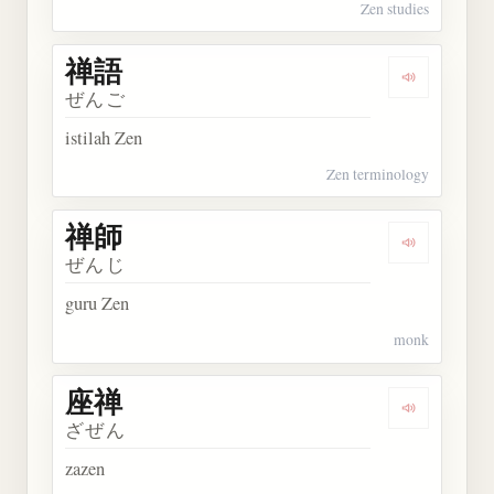
Zen studies
禅語
Dengarkan 
ぜんご
istilah Zen
Zen terminology
禅師
Dengarkan 
ぜんじ
guru Zen
monk
座禅
Dengarkan 
ざぜん
zazen