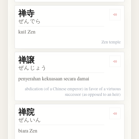
禅寺
Dengarkan 
ぜんでら
kuil Zen
Zen temple
禅譲
Dengarkan 
ぜんじょう
penyerahan kekuasaan secara damai
abdication (of a Chinese emperor) in favor of a virtuous
successor (as opposed to an heir)
禅院
Dengarkan 
ぜんいん
biara Zen