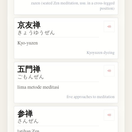
zazen (seated Zen meditation, usu. in a cross-legged
position)
京友禅
Dengarkan
きょうゆうぜん
Kyo-yuzen
Kyoyuzen dyeing
五門禅
Dengarkan
ごもんぜん
lima metode meditasi
five approaches to meditation
参禅
Dengarkan 
さんぜん
latihan Zen