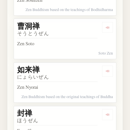
Zen Buddhism based on the teachings of Bodhidharma
曹洞禅
Dengarkan
そうとうぜん
Zen Soto
Soto Zen
如来禅
Dengarkan
にょらいぜん
Zen Nyorai
Zen Buddhism based on the original teachings of Buddha
封禅
Dengarkan 
ほうぜん