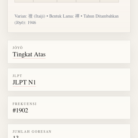
Varian: 䄠 (Itaiji) • Bentuk Lama: 禪 • Tahun Ditambahkan
(Jōyō): 1946
JŌYŌ
Tingkat Atas
JLPT
JLPT N1
FREKUENSI
#1902
JUMLAH GORESAN
13