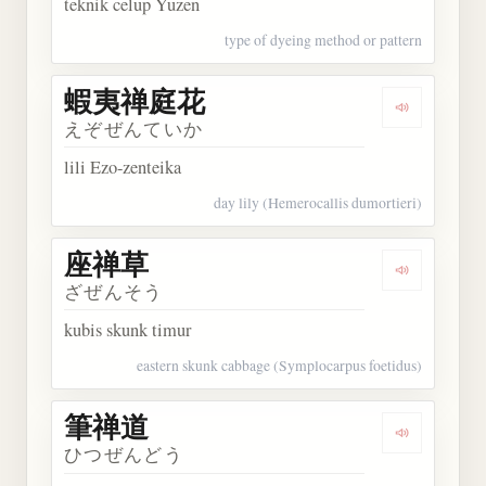
teknik celup Yuzen
type of dyeing method or pattern
蝦夷禅庭花
Dengarka
えぞぜんていか
lili Ezo-zenteika
day lily (Hemerocallis dumortieri)
座禅草
Dengarkan
ざぜんそう
kubis skunk timur
eastern skunk cabbage (Symplocarpus foetidus)
筆禅道
Dengarkan
ひつぜんどう