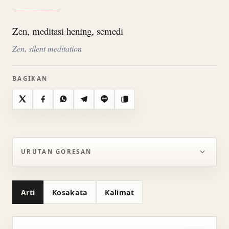
Zen, meditasi hening, semedi
Zen, silent meditation
BAGIKAN
X
Facebook
WhatsApp
Telegram
Line
Salin
URUTAN GORESAN
Arti
Kosakata
Kalimat