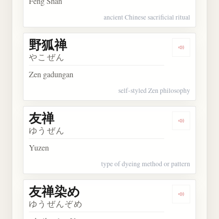
Feng Shan
ancient Chinese sacrificial ritual
野狐禅
Dengarkan
やこぜん
Zen gadungan
self-styled Zen philosophy
友禅
Dengarkan 
ゆうぜん
Yuzen
type of dyeing method or pattern
友禅染め
Dengarkan
ゆうぜんぞめ