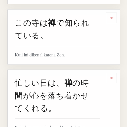
禅
この寺は
で知られ
Denga
ている。
Kuil ini dikenal karena Zen.
禅
忙しい日は、
の時
Deng
間が心を落ち着かせ
てくれる。