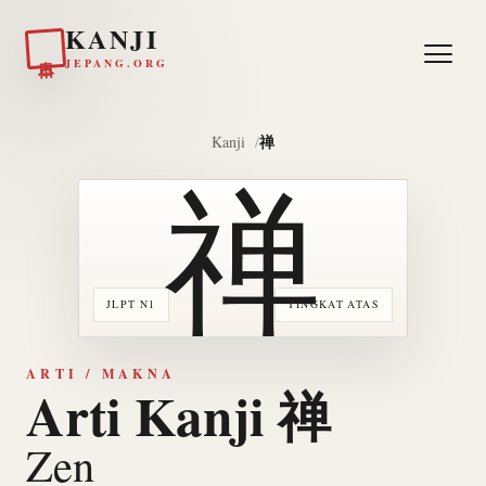
KANJI
日本
JEPANG.ORG
禅
Kanji
禅
JLPT N1
TINGKAT ATAS
ARTI / MAKNA
Arti Kanji 禅
Zen