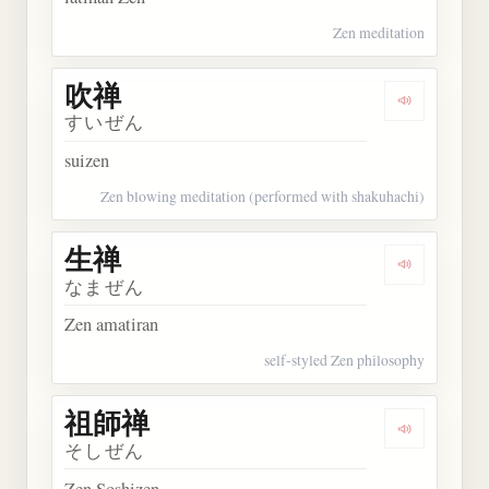
Zen meditation
吹禅
Dengarkan 
すいぜん
suizen
Zen blowing meditation (performed with shakuhachi)
生禅
Dengarkan 
なまぜん
Zen amatiran
self-styled Zen philosophy
祖師禅
Dengarkan
そしぜん
Zen Soshizen