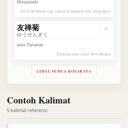
Hitsuzendo
Art of the Brush (esp. school of Japanese Zen calligraphy)
友禅菊
Dengarkan
ゆうぜんぎく
aster Tartarian
Tartarian aster (Aster Novi-Belgii)
LIHAT SEMUA KOSAKATA
Contoh Kalimat
5 kalimat referensi