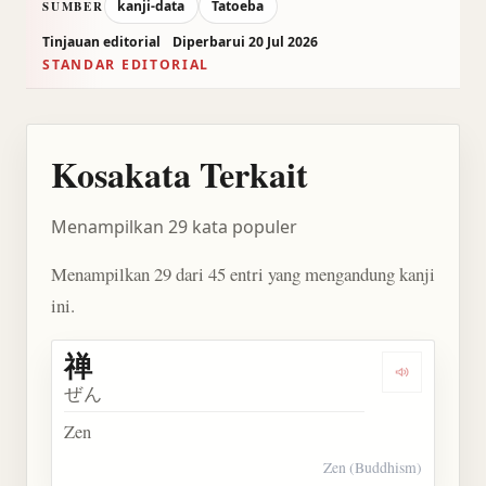
kanji-data
Tatoeba
SUMBER
Tinjauan editorial
Diperbarui 20 Jul 2026
STANDAR EDITORIAL
Kosakata Terkait
Menampilkan 29 kata populer
Menampilkan 29 dari 45 entri yang mengandung kanji
ini.
禅
Dengarkan 
ぜん
Zen
Zen (Buddhism)