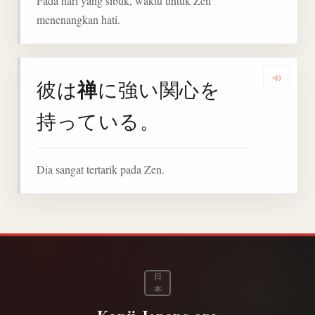
Pada hari yang sibuk, waktu untuk Zen
menenangkan hati.
禅
彼は
に強い関心を
Denga
持っている。
Dia sangat tertarik pada Zen.
日
本