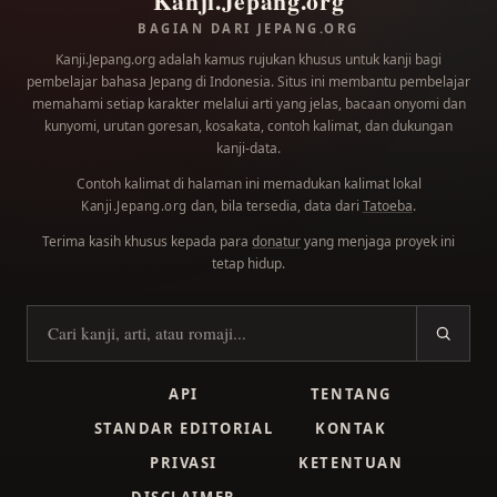
Kanji.Jepang.org
BAGIAN DARI JEPANG.ORG
Kanji.Jepang.org adalah kamus rujukan khusus untuk kanji bagi
pembelajar bahasa Jepang di Indonesia. Situs ini membantu pembelajar
memahami setiap karakter melalui arti yang jelas, bacaan onyomi dan
kunyomi, urutan goresan, kosakata, contoh kalimat, dan dukungan
kanji-data.
Contoh kalimat di halaman ini memadukan kalimat lokal
dan, bila tersedia, data dari
Tatoeba
.
Kanji.Jepang.org
Terima kasih khusus kepada para
donatur
yang menjaga proyek ini
tetap hidup.
Cari kanji
API
TENTANG
STANDAR EDITORIAL
KONTAK
PRIVASI
KETENTUAN