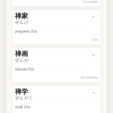
Zen temple
禅家
Dengarkan 
ぜんけ
penganut Zen
Zen
禅画
Dengarkan 
ぜんが
lukisan Zen
Zen painting
禅学
Dengarkan 
ぜんがく
studi Zen