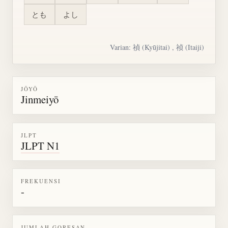
とも
よし
Varian: 禎 (Kyūjitai) , 祯 (Itaiji)
JŌYŌ
Jinmeiyō
JLPT
JLPT N1
FREKUENSI
-
JUMLAH GORESAN