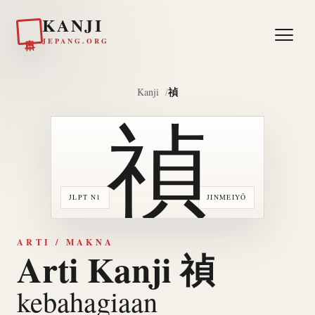
KANJI
日本
JEPANG.ORG
禎
Kanji
禎
JLPT N1
JINMEIYŌ
ARTI / MAKNA
Arti Kanji 禎
kebahagiaan