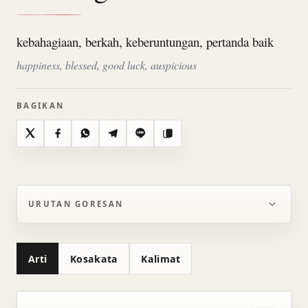
kebahagiaan, berkah, keberuntungan, pertanda baik
happiness, blessed, good luck, auspicious
BAGIKAN
X
Facebook
WhatsApp
Telegram
Line
Salin
URUTAN GORESAN
Arti
Kosakata
Kalimat