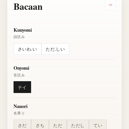
Bacaan
Dengarkan
Kunyomi
訓読み
さいわ.い
ただ.しい
Onyomi
音読み
テイ
Nanori
名乗り
さだ
さち
ただ
ただし
てい