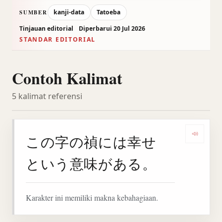
kanji-data
Tatoeba
SUMBER
Tinjauan editorial
Diperbarui 20 Jul 2026
STANDAR EDITORIAL
Contoh Kalimat
5 kalimat referensi
この字の禎には幸せ
Denga
という意味がある。
Karakter ini memiliki makna kebahagiaan.