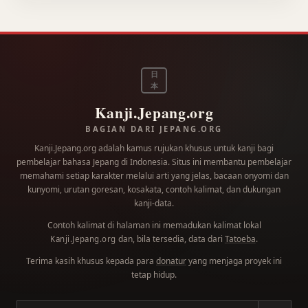
日
本
Kanji.Jepang.org
BAGIAN DARI JEPANG.ORG
Kanji.Jepang.org adalah kamus rujukan khusus untuk kanji bagi
pembelajar bahasa Jepang di Indonesia. Situs ini membantu pembelajar
memahami setiap karakter melalui arti yang jelas, bacaan onyomi dan
kunyomi, urutan goresan, kosakata, contoh kalimat, dan dukungan
kanji-data.
Contoh kalimat di halaman ini memadukan kalimat lokal
dan, bila tersedia, data dari
Tatoeba
.
Kanji.Jepang.org
Terima kasih khusus kepada para
donatur
yang menjaga proyek ini
tetap hidup.