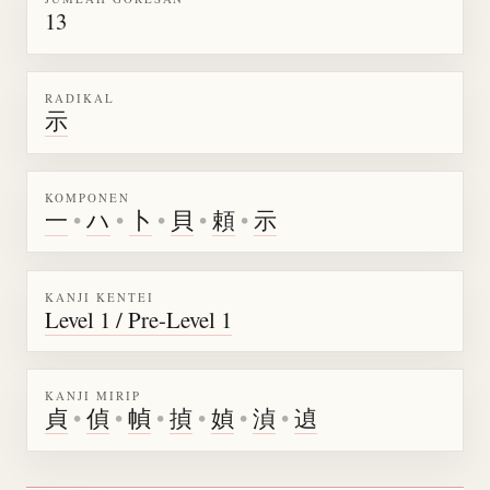
13
RADIKAL
示
KOMPONEN
一
•
ハ
•
卜
•
貝
•
頼
•
示
KANJI KENTEI
Level 1 / Pre-Level 1
KANJI MIRIP
貞
•
偵
•
幀
•
揁
•
媜
•
湞
•
遉