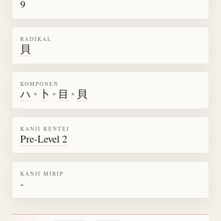
9
RADIKAL
貝
KOMPONEN
ハ
•
卜
•
目
•
貝
KANJI KENTEI
Pre-Level 2
KANJI MIRIP
-