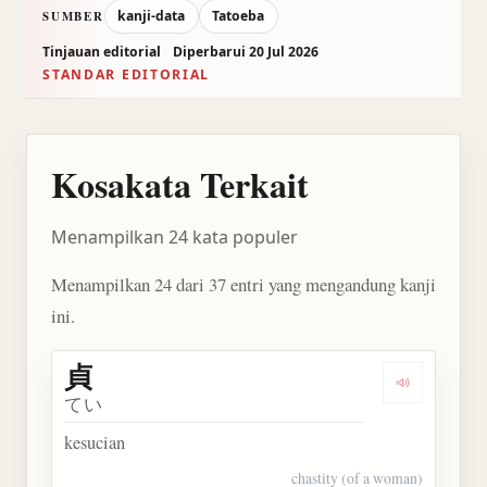
kanji-data
Tatoeba
SUMBER
Tinjauan editorial
Diperbarui 20 Jul 2026
STANDAR EDITORIAL
Kosakata Terkait
Menampilkan 24 kata populer
Menampilkan 24 dari 37 entri yang mengandung kanji
ini.
貞
Dengarkan 
てい
kesucian
chastity (of a woman)