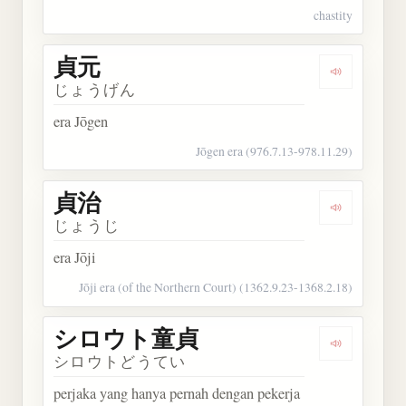
chastity
貞元
Dengarkan 
じょうげん
era Jōgen
Jōgen era (976.7.13-978.11.29)
貞治
Dengarkan 
じょうじ
era Jōji
Jōji era (of the Northern Court) (1362.9.23-1368.2.18)
シロウト童貞
Dengarka
シロウトどうてい
perjaka yang hanya pernah dengan pekerja