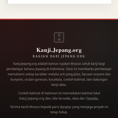
日
本
Kanji.Jepang.org
BAGIAN DARI JEPANG.ORG
Kanji.Jepang.org adalah kamus rujukan khusus untuk kanji bagi
pembelajar bahasa Jepang di Indonesia. Situs ini membantu pembelajar
memahami setiap karakter melalui arti yang jelas, bacaan onyomi dan
kunyomi, urutan goresan, kosakata, contoh kalimat, dan dukungan
kanji-data.
Contoh kalimat di halaman ini memadukan kalimat lokal
dan, bila tersedia, data dari
Tatoeba
.
Kanji.Jepang.org
Terima kasih khusus kepada para
donatur
yang menjaga proyek ini
tetap hidup.