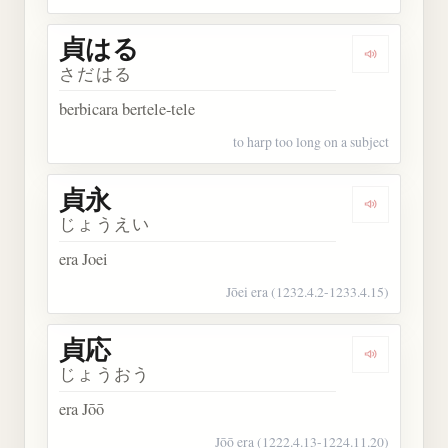
貞はる
Dengarkan
さだはる
berbicara bertele-tele
to harp too long on a subject
貞永
Dengarkan 
じょうえい
era Joei
Jōei era (1232.4.2-1233.4.15)
貞応
Dengarkan 
じょうおう
era Jōō
Jōō era (1222.4.13-1224.11.20)