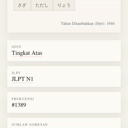
さざ
ただし
りょう
Tahun Ditambahkan (Jōyō): 1946
JŌYŌ
Tingkat Atas
JLPT
JLPT N1
FREKUENSI
#1389
JUMLAH GORESAN