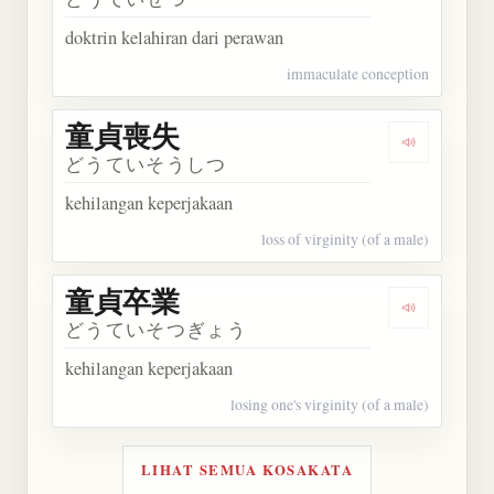
doktrin kelahiran dari perawan
immaculate conception
童貞喪失
Dengarkan
どうていそうしつ
kehilangan keperjakaan
loss of virginity (of a male)
童貞卒業
Dengarkan
どうていそつぎょう
kehilangan keperjakaan
losing one's virginity (of a male)
LIHAT SEMUA KOSAKATA