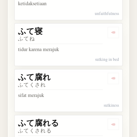
ketidaksetiaan
unfaithfulness
ふて寝
Dengarkan
ふてね
tidur karena merajuk
sulking in bed
ふて腐れ
Dengarkan
ふてくされ
sifat merajuk
sulkiness
ふて腐れる
Dengarka
ふてくされる