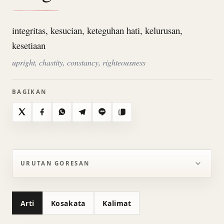
integritas, kesucian, keteguhan hati, kelurusan,
kesetiaan
upright, chastity, constancy, righteousness
BAGIKAN
X
Facebook
WhatsApp
Telegram
Line
Salin
URUTAN GORESAN
Arti
Kosakata
Kalimat