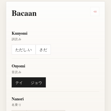
Bacaan
Dengarkan
Kunyomi
訓読み
ただし.い
さだ
Onyomi
音読み
テイ
ジョウ
Nanori
名乗り