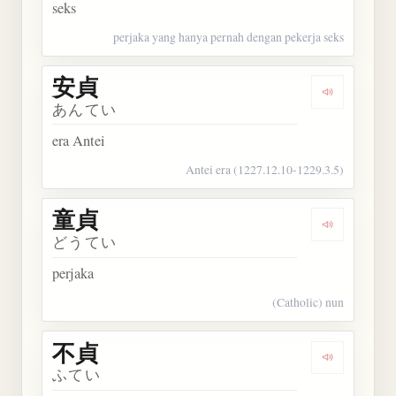
seks
perjaka yang hanya pernah dengan pekerja seks
安貞
Dengarkan 
あんてい
era Antei
Antei era (1227.12.10-1229.3.5)
童貞
Dengarkan 
どうてい
perjaka
(Catholic) nun
不貞
Dengarkan 
ふてい