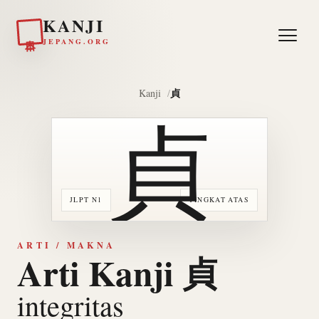
KANJI
日本
JEPANG.ORG
貞
Kanji
貞
JLPT N1
TINGKAT ATAS
ARTI / MAKNA
Arti Kanji 貞
integritas