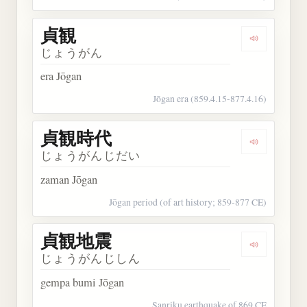
貞観
Dengarkan 
じょうがん
era Jōgan
Jōgan era (859.4.15-877.4.16)
貞観時代
Dengarkan
じょうがんじだい
zaman Jōgan
Jōgan period (of art history; 859-877 CE)
貞観地震
Dengarkan
じょうがんじしん
gempa bumi Jōgan
Sanriku earthquake of 869 CE