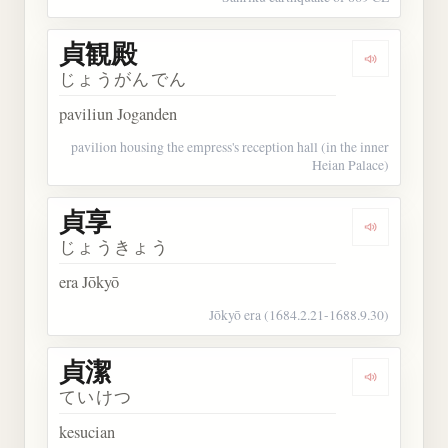
貞観殿
Dengarkan
じょうがんでん
paviliun Joganden
pavilion housing the empress's reception hall (in the inner
Heian Palace)
貞享
Dengarkan 
じょうきょう
era Jōkyō
Jōkyō era (1684.2.21-1688.9.30)
貞潔
Dengarkan 
ていけつ
kesucian