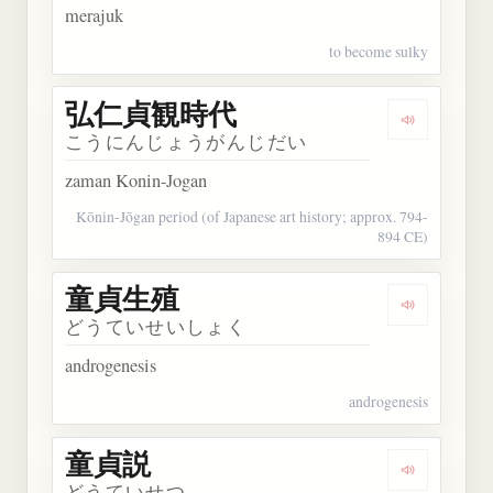
merajuk
to become sulky
弘仁貞観時代
Dengarka
こうにんじょうがんじだい
zaman Konin-Jogan
Kōnin-Jōgan period (of Japanese art history; approx. 794-
894 CE)
童貞生殖
Dengarkan
どうていせいしょく
androgenesis
androgenesis
童貞説
Dengarkan
どうていせつ