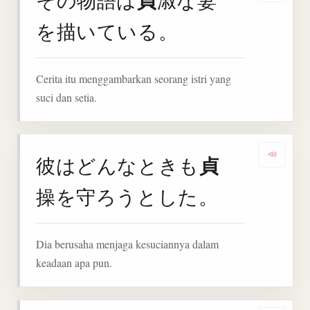
貞
を描いている。
Cerita itu menggambarkan seorang istri yang
suci dan setia.
貞
彼はどんなときも
Denga
操を守ろうとした。
Dia berusaha menjaga kesuciannya dalam
keadaan apa pun.