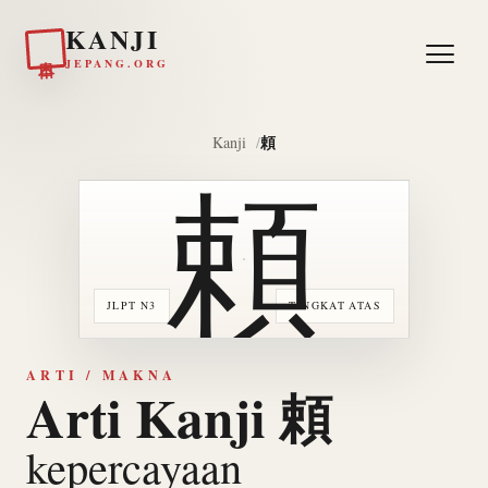
KANJI
日本
JEPANG.ORG
頼
Kanji
頼
JLPT N3
TINGKAT ATAS
ARTI / MAKNA
Arti Kanji 頼
kepercayaan