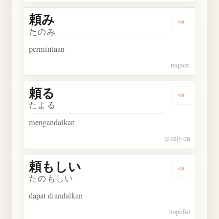
頼み
Dengarkan 
たのみ
permintaan
request
頼る
Dengarkan 
たよる
mengandalkan
to rely on
頼もしい
Dengarkan
たのもしい
dapat diandalkan
hopeful