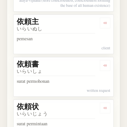
alaya-vijnana (store consciousness, consciousness forming
the base of all human existence)
依頼主
Dengarkan
いらいぬし
pemesan
client
依頼書
Dengarkan
いらいしょ
surat permohonan
written request
依頼状
Dengarkan
いらいじょう
surat permintaan