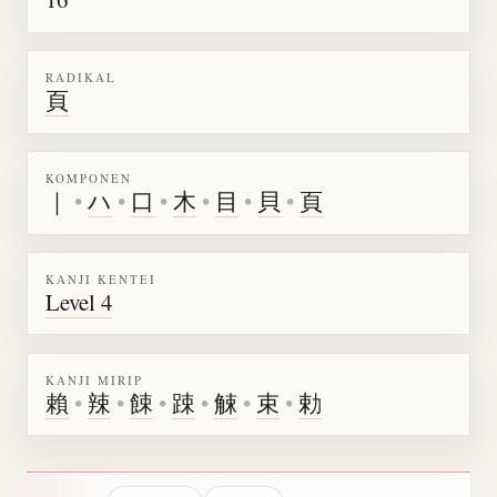
RADIKAL
頁
KOMPONEN
｜
•
ハ
•
口
•
木
•
目
•
貝
•
頁
KANJI KENTEI
Level 4
KANJI MIRIP
賴
•
辣
•
餗
•
踈
•
觫
•
束
•
勅