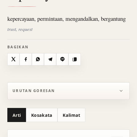
kepercayaan, permintaan, mengandalkan, bergantung
trust, request
BAGIKAN
X
Facebook
WhatsApp
Telegram
Line
Salin
URUTAN GORESAN
Arti
Kosakata
Kalimat