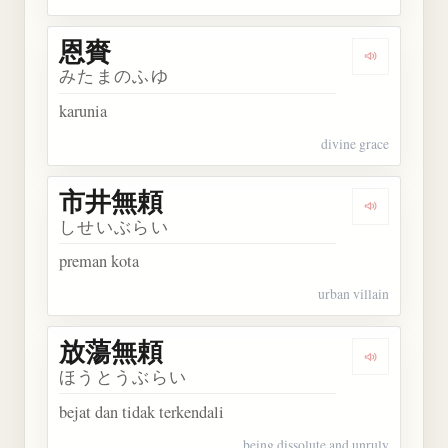
恩賚
Dengarkan 
みたまのふゆ
karunia
divine grace
市井無頼
Dengarkan
しせいぶらい
preman kota
urban villain
放蕩無頼
Dengarkan
ほうとうぶらい
bejat dan tidak terkendali
being dissolute and unruly