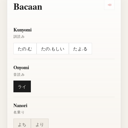
Bacaan
Dengarkan
Kunyomi
訓読み
たの.む
たの.もしい
たよ.る
Onyomi
音読み
ライ
Nanori
名乗り
よち
より