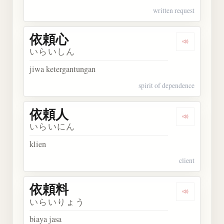
written request
依頼心
Dengarkan
いらいしん
jiwa ketergantungan
spirit of dependence
依頼人
Dengarkan
いらいにん
klien
client
依頼料
Dengarkan
いらいりょう
biaya jasa