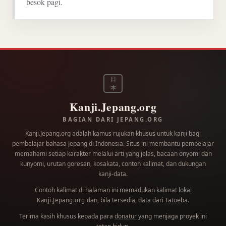
besok pagi.
日
本
Kanji.Jepang.org
BAGIAN DARI JEPANG.ORG
Kanji.Jepang.org adalah kamus rujukan khusus untuk kanji bagi
pembelajar bahasa Jepang di Indonesia. Situs ini membantu pembelajar
memahami setiap karakter melalui arti yang jelas, bacaan onyomi dan
kunyomi, urutan goresan, kosakata, contoh kalimat, dan dukungan
kanji-data.
Contoh kalimat di halaman ini memadukan kalimat lokal
dan, bila tersedia, data dari
Tatoeba
.
Kanji.Jepang.org
Terima kasih khusus kepada para
donatur
yang menjaga proyek ini