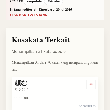
kanji-data
Tatoeba
SUMBER
Tinjauan editorial
Diperbarui 20 Jul 2026
STANDAR EDITORIAL
Kosakata Terkait
Menampilkan 31 kata populer
Menampilkan 31 dari 76 entri yang mengandung kanji
ini.
頼む
Dengarkan 
たのむ
meminta
to entrust to