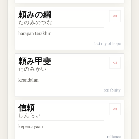
頼みの綱
Dengarkan
たのみのつな
harapan terakhir
last ray of hope
頼み甲斐
Dengarkan
たのみがい
keandalan
reliability
信頼
Dengarkan 
しんらい
kepercayaan
reliance