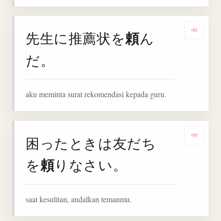
頼
先生に推薦状を
ん
Denga
だ。
aku meminta surat rekomendasi kepada guru.
困ったときは友だち
Denga
頼
を
りなさい。
saat kesulitan, andalkan temanmu.