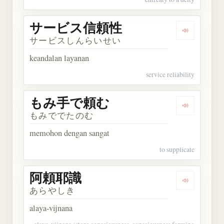
サービス信頼性
Dengarka
サービスしんらいせい
keandalan layanan
service reliability
もみ手で頼む
Dengarka
もみででたのむ
memohon dengan sangat
to supplicate
阿頼耶識
Dengarkan
あらやしき
alaya-vijnana