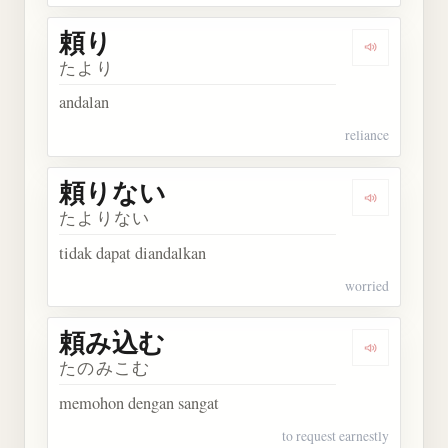
頼り
Dengarkan 
たより
andalan
reliance
頼りない
Dengarkan
たよりない
tidak dapat diandalkan
worried
頼み込む
Dengarkan
たのみこむ
memohon dengan sangat
to request earnestly