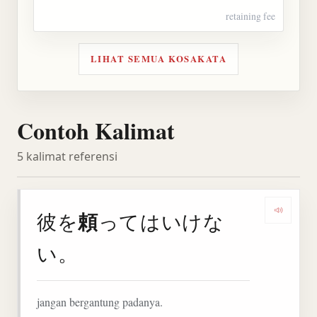
retaining fee
LIHAT SEMUA KOSAKATA
Contoh Kalimat
5 kalimat referensi
頼
彼を
ってはいけな
Denga
い。
jangan bergantung padanya.