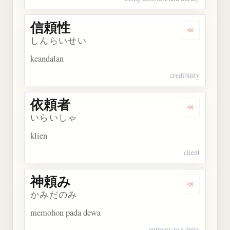
信頼性
Dengarkan
しんらいせい
keandalan
credibility
依頼者
Dengarkan
いらいしゃ
klien
client
神頼み
Dengarkan
かみだのみ
memohon pada dewa
entreaty to a deity