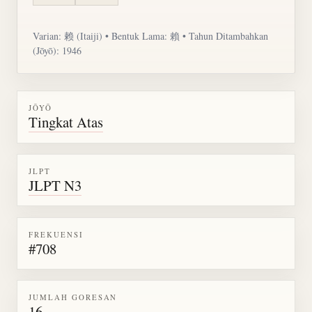
Varian: 赖 (Itaiji) • Bentuk Lama: 賴 • Tahun Ditambahkan
(Jōyō): 1946
JŌYŌ
Tingkat Atas
JLPT
JLPT N3
FREKUENSI
#708
JUMLAH GORESAN
16