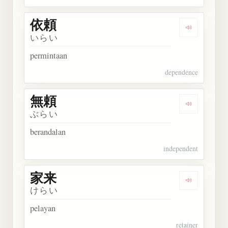
依頼
Dengarkan 
いらい
permintaan
dependence
無頼
Dengarkan 
ぶらい
berandalan
independent
家来
Dengarkan 
けらい
pelayan
retainer