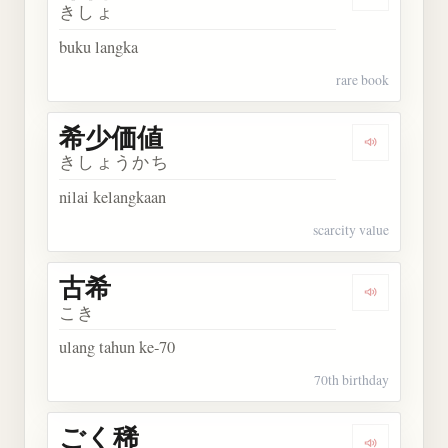
Dengarkan 
きしょ
buku langka
rare book
希少価値
Dengarkan
きしょうかち
nilai kelangkaan
scarcity value
古希
Dengarkan 
こき
ulang tahun ke-70
70th birthday
ごく稀