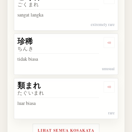
Dengarkan
ごくまれ
sangat langka
extremely rare
珍稀
Dengarkan 
ちんき
tidak biasa
unusual
類まれ
Dengarkan
たぐいまれ
luar biasa
rare
LIHAT SEMUA KOSAKATA