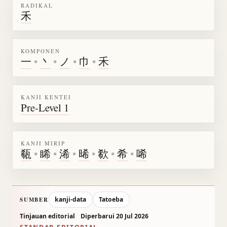
RADIKAL
禾
KOMPONEN
一
•
丶
•
ノ
•
巾
•
禾
KANJI KENTEI
Pre-Level 1
KANJI MIRIP
瓻
•
睎
•
浠
•
晞
•
欷
•
希
•
唏
kanji-data
Tatoeba
SUMBER
Tinjauan editorial
Diperbarui 20 Jul 2026