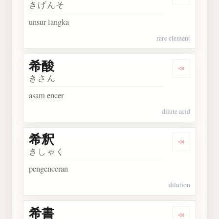
Dengarkan
きげんそ
unsur langka
rare element
希酸
Dengarkan 
きさん
asam encer
dilute acid
希釈
Dengarkan 
きしゃく
pengenceran
dilution
希書