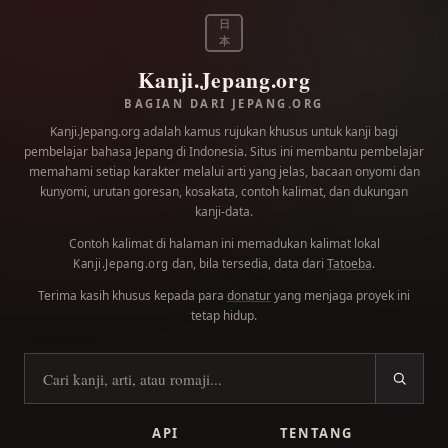
日
本
Kanji.Jepang.org
BAGIAN DARI JEPANG.ORG
Kanji.Jepang.org adalah kamus rujukan khusus untuk kanji bagi
pembelajar bahasa Jepang di Indonesia. Situs ini membantu pembelajar
memahami setiap karakter melalui arti yang jelas, bacaan onyomi dan
kunyomi, urutan goresan, kosakata, contoh kalimat, dan dukungan
kanji-data.
Contoh kalimat di halaman ini memadukan kalimat lokal
dan, bila tersedia, data dari
Tatoeba
.
Kanji.Jepang.org
Terima kasih khusus kepada para
donatur
yang menjaga proyek ini
tetap hidup.
Cari kanji
API
TENTANG