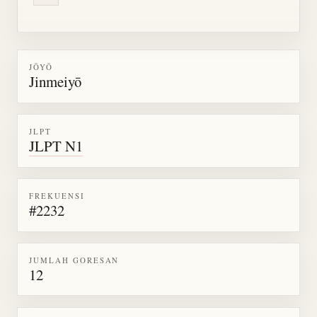
JŌYŌ
Jinmeiyō
JLPT
JLPT N1
FREKUENSI
#2232
JUMLAH GORESAN
12