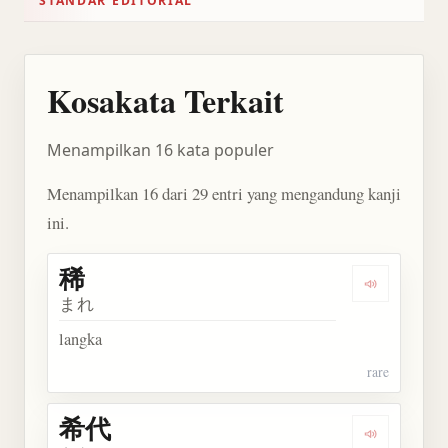
STANDAR EDITORIAL
Kosakata Terkait
Menampilkan 16 kata populer
Menampilkan 16 dari 29 entri yang mengandung kanji
ini.
稀
Dengarkan 
まれ
langka
rare
希代
Dengarkan 