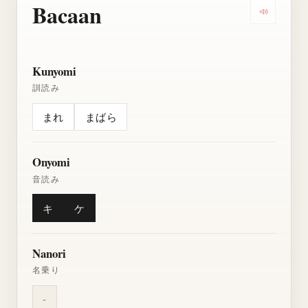
Bacaan
Dengarkan
Kunyomi
訓読み
まれ
まばら
Onyomi
音読み
キ
ケ
Nanori
名乗り
-