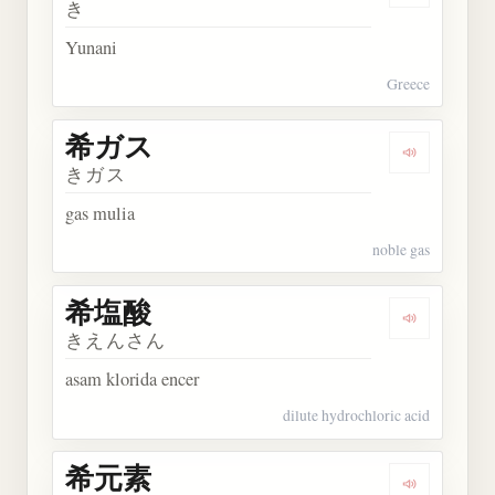
き
Yunani
Greece
希ガス
Dengarkan
きガス
gas mulia
noble gas
希塩酸
Dengarkan
きえんさん
asam klorida encer
dilute hydrochloric acid
希元素