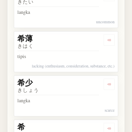
きたい
langka
uncommon
希薄
Dengarkan 
きはく
tipis
lacking (enthusiasm, consideration, substance, etc.)
希少
Dengarkan 
きしょう
langka
scarce
希
Dengarkan 