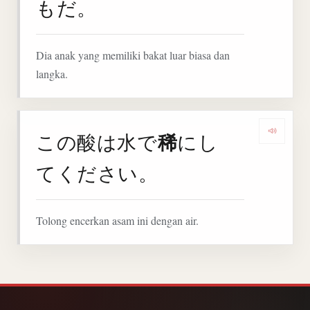
もだ。
Dia anak yang memiliki bakat luar biasa dan
langka.
稀
この酸は水で
にし
Denga
てください。
Tolong encerkan asam ini dengan air.