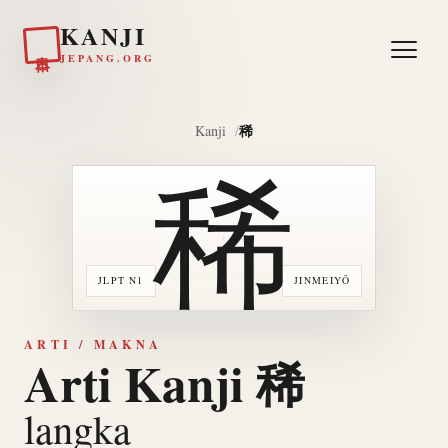
KANJI
日本
JEPANG.ORG
稀
Kanji
稀
JLPT N1
JINMEIYŌ
ARTI / MAKNA
Arti Kanji 稀
langka