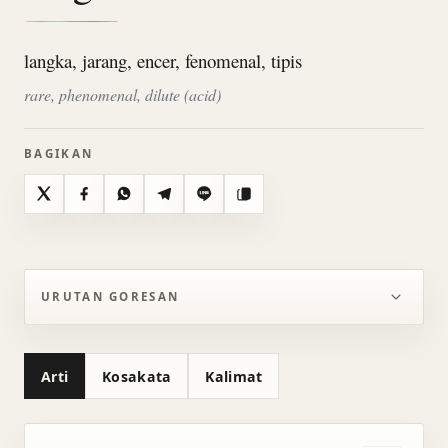
langka, jarang, encer, fenomenal, tipis
rare, phenomenal, dilute (acid)
BAGIKAN
X
Facebook
WhatsApp
Telegram
Line
Salin
URUTAN GORESAN
Arti
Kosakata
Kalimat