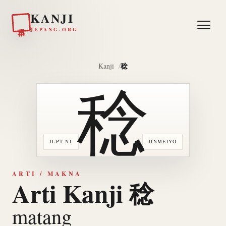
KANJI
日本
JEPANG.ORG
稔
Kanji
稔
JLPT N1
JINMEIYŌ
ARTI / MAKNA
Arti Kanji 稔
matang