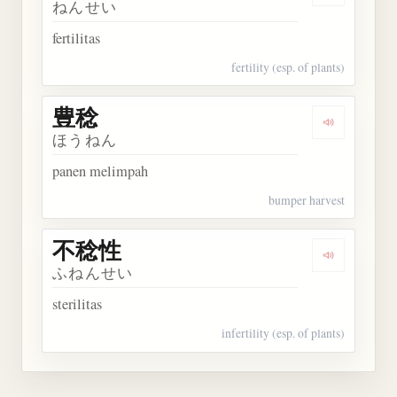
ねんせい
fertilitas
fertility (esp. of plants)
豊稔
Dengarkan 
ほうねん
panen melimpah
bumper harvest
不稔性
Dengarkan
ふねんせい
sterilitas
infertility (esp. of plants)