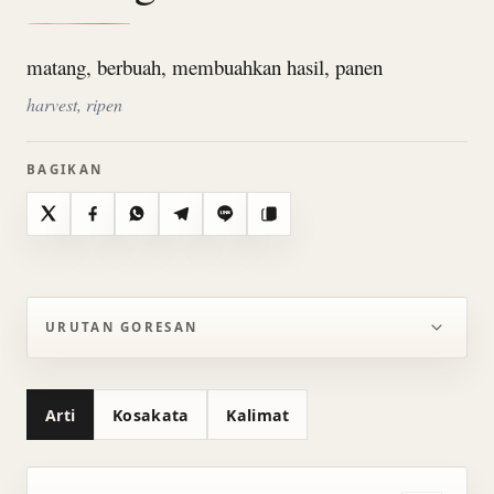
matang, berbuah, membuahkan hasil, panen
harvest, ripen
BAGIKAN
X
Facebook
WhatsApp
Telegram
Line
Salin
URUTAN GORESAN
Arti
Kosakata
Kalimat