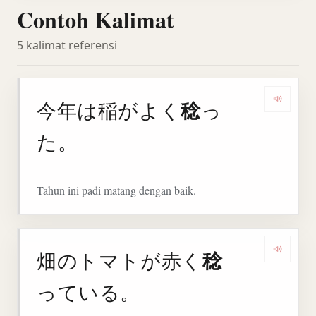
Contoh Kalimat
5 kalimat referensi
稔
今年は稲がよく
っ
Denga
た。
Tahun ini padi matang dengan baik.
稔
畑のトマトが赤く
Denga
っている。