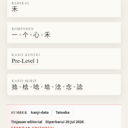
RADIKAL
禾
KOMPONEN
一
•
个
•
心
•
禾
KANJI KENTEI
Pre-Level 1
KANJI MIRIP
捻
•
棯
•
唸
•
埝
•
淰
•
念
•
諗
kanji-data
Tatoeba
SUMBER
Tinjauan editorial
Diperbarui 20 Jul 2026