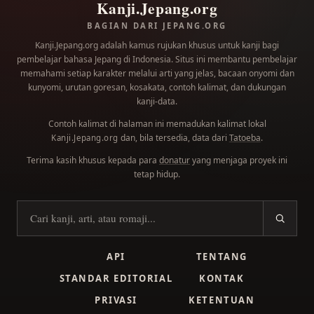
Kanji.Jepang.org
BAGIAN DARI JEPANG.ORG
Kanji.Jepang.org adalah kamus rujukan khusus untuk kanji bagi
pembelajar bahasa Jepang di Indonesia. Situs ini membantu pembelajar
memahami setiap karakter melalui arti yang jelas, bacaan onyomi dan
kunyomi, urutan goresan, kosakata, contoh kalimat, dan dukungan
kanji-data.
Contoh kalimat di halaman ini memadukan kalimat lokal
dan, bila tersedia, data dari
Tatoeba
.
Kanji.Jepang.org
Terima kasih khusus kepada para
donatur
yang menjaga proyek ini
tetap hidup.
Cari kanji
API
TENTANG
STANDAR EDITORIAL
KONTAK
PRIVASI
KETENTUAN