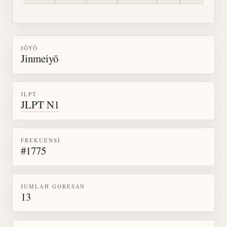
JŌYŌ
Jinmeiyō
JLPT
JLPT N1
FREKUENSI
#1775
JUMLAH GORESAN
13