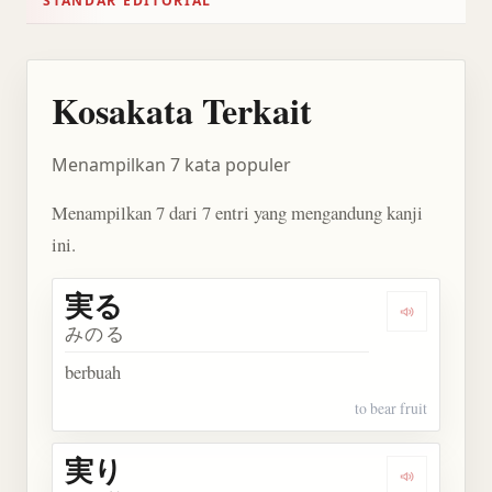
STANDAR EDITORIAL
Kosakata Terkait
Menampilkan 7 kata populer
Menampilkan 7 dari 7 entri yang mengandung kanji
ini.
実る
Dengarkan 
みのる
berbuah
to bear fruit
実り
Dengarkan 