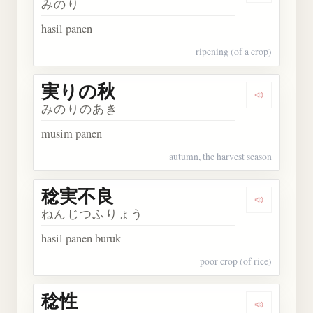
みのり
hasil panen
ripening (of a crop)
実りの秋
Dengarkan
みのりのあき
musim panen
autumn, the harvest season
稔実不良
Dengarkan
ねんじつふりょう
hasil panen buruk
poor crop (of rice)
稔性
Dengarkan 