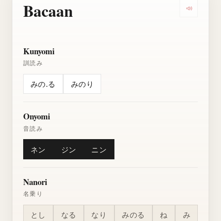
Bacaan
Dengarkan
Kunyomi
訓読み
みの.る
みのり
Onyomi
音読み
ネン
ジン
ニン
Nanori
名乗り
とし
なる
なり
みのる
ね
み