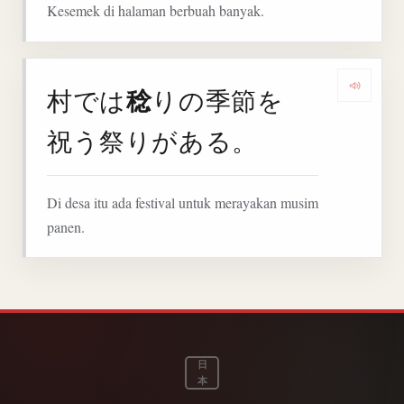
Kesemek di halaman berbuah banyak.
稔
村では
りの季節を
Denga
祝う祭りがある。
Di desa itu ada festival untuk merayakan musim
panen.
日
本