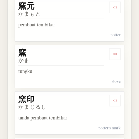
窯元
Dengarkan 
かまもと
pembuat tembikar
potter
窯
Dengarkan 
かま
tungku
stove
窯印
Dengarkan 
かまじるし
tanda pembuat tembikar
potter's mark