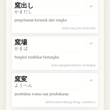
窯出し
Dengarkan
かまだし
pengeluaran keramik dari tungku
removing pots from kiln
窯場
Dengarkan 
かまば
bengkel tembikar bertungku
kiln-equipped pottery workshop
窯変
Dengarkan 
ようへん
perubahan warna saat pembakaran
deformation during firing (ceramics)