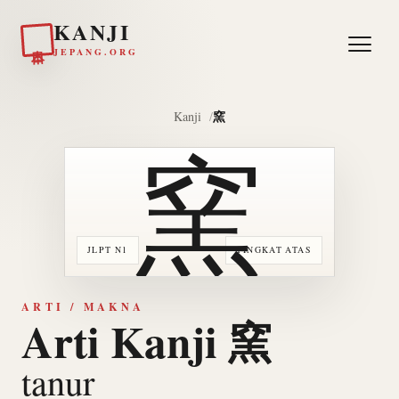
KANJI
日本
JEPANG.ORG
窯
Kanji
窯
JLPT N1
TINGKAT ATAS
ARTI / MAKNA
Arti Kanji 窯
tanur