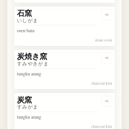
石窯
Dengarkan 
いしがま
oven batu
stone oven
炭焼き窯
Dengarkan
すみやきがま
tungku arang
charcoal kiln
炭窯
Dengarkan 
すみがま
tungku arang
charcoal kiln