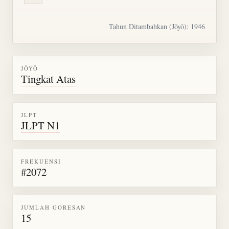
Tahun Ditambahkan (Jōyō): 1946
JŌYŌ
Tingkat Atas
JLPT
JLPT N1
FREKUENSI
#2072
JUMLAH GORESAN
15