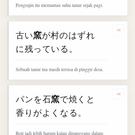
Pengrajin itu memantau suhu tanur sejak pagi.
窯
古い
が村のはずれ
Denga
に残っている。
Sebuah tanur tua masih tersisa di pinggir desa.
窯
パンを石
で焼くと
Denga
香りがよくなる。
Roti jadi lebih harum kalau dipanggang dalam