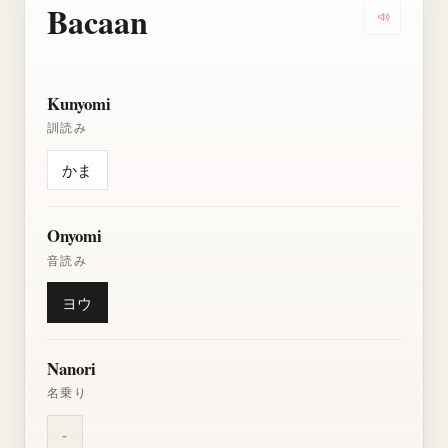
Bacaan
Dengarkan
Kunyomi
訓読み
かま
Onyomi
音読み
ヨウ
Nanori
名乗り
-