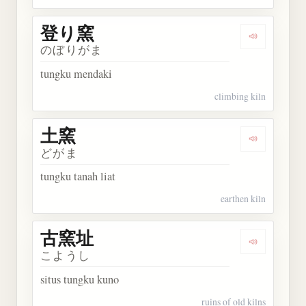
登り窯
Dengarkan
のぼりがま
tungku mendaki
climbing kiln
土窯
Dengarkan 
どがま
tungku tanah liat
earthen kiln
古窯址
Dengarkan
こようし
situs tungku kuno
ruins of old kilns