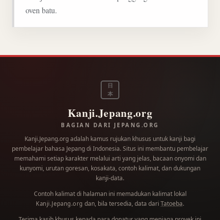
oven batu.
日
本
Kanji.Jepang.org
BAGIAN DARI JEPANG.ORG
Kanji.Jepang.org adalah kamus rujukan khusus untuk kanji bagi
pembelajar bahasa Jepang di Indonesia. Situs ini membantu pembelajar
memahami setiap karakter melalui arti yang jelas, bacaan onyomi dan
kunyomi, urutan goresan, kosakata, contoh kalimat, dan dukungan
kanji-data.
Contoh kalimat di halaman ini memadukan kalimat lokal
dan, bila tersedia, data dari
Tatoeba
.
Kanji.Jepang.org
Terima kasih khusus kepada para
donatur
yang menjaga proyek ini