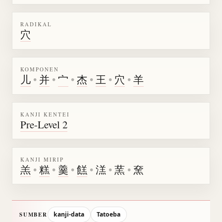
RADIKAL
穴
KOMPONEN
儿
•
并
•
宀
•
杰
•
王
•
穴
•
羊
KANJI KENTEI
Pre-Level 2
KANJI MIRIP
羔
•
糕
•
羹
•
餻
•
溔
•
蓔
•
㚠
kanji-data
Tatoeba
SUMBER