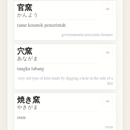
官窯
Dengarkan 
かんよう
tanur keramik pemerintah
governmental porcelain furnace
穴窯
Dengarkan 
あながま
tungku lubang
very old type of kiln made by digging a hole in the side of a
hill
焼き窯
Dengarkan
やきがま
oven
oven