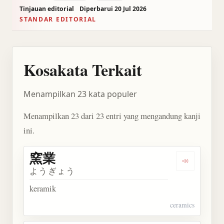
Tinjauan editorial
Diperbarui 20 Jul 2026
STANDAR EDITORIAL
Kosakata Terkait
Menampilkan 23 kata populer
Menampilkan 23 dari 23 entri yang mengandung kanji
ini.
窯業
Dengarkan 
ようぎょう
keramik
ceramics