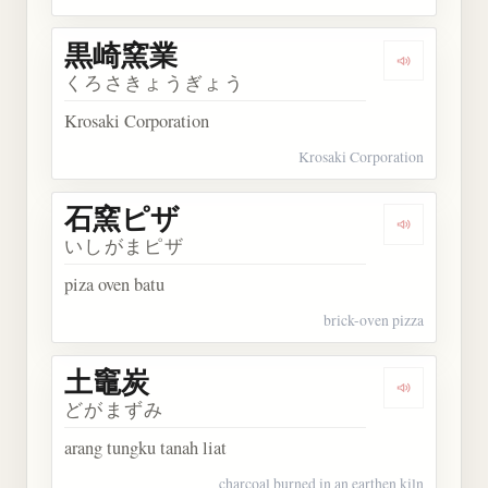
黒崎窯業
Dengarkan
くろさきょうぎょう
Krosaki Corporation
Krosaki Corporation
石窯ピザ
Dengarkan
いしがまピザ
piza oven batu
brick-oven pizza
土竈炭
Dengarkan
どがまずみ
arang tungku tanah liat
charcoal burned in an earthen kiln