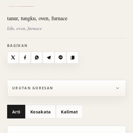
tanur, tungku, oven, furnace
kiln, oven, furnace
BAGIKAN
X
Facebook
WhatsApp
Telegram
Line
Salin
URUTAN GORESAN
Arti
Kosakata
Kalimat