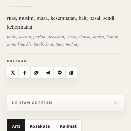
ruas, musim, masa, kesempatan, bait, pasal, sendi,
kehormatan
node, season, period, occasion, verse, clause, stanza, honor,
joint, knuckle, knob, knot, tune, melody
BAGIKAN
X
Facebook
WhatsApp
Telegram
Line
Salin
URUTAN GORESAN
Arti
Kosakata
Kalimat