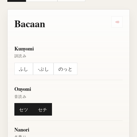
Bacaan
Dengarkan
Kunyomi
訓読み
ふし
-ぶし
のっと
Onyomi
音読み
セツ
セチ
Nanori
名乗り