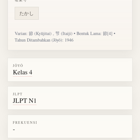
たかし
Varian: 節 (Kyūjitai) , 节 (Itaiji) • Bentuk Lama: 節[4] •
Tahun Ditambahkan (Jōyō): 1946
JŌYŌ
Kelas 4
JLPT
JLPT N1
FREKUENSI
-