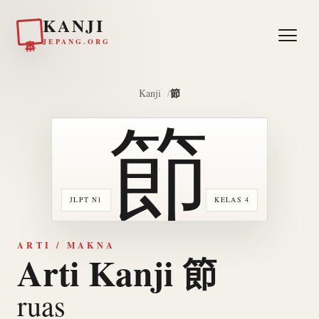
KANJI
日本
JEPANG.ORG
節
Kanji
節
JLPT N1
KELAS 4
ARTI / MAKNA
Arti Kanji 節
ruas