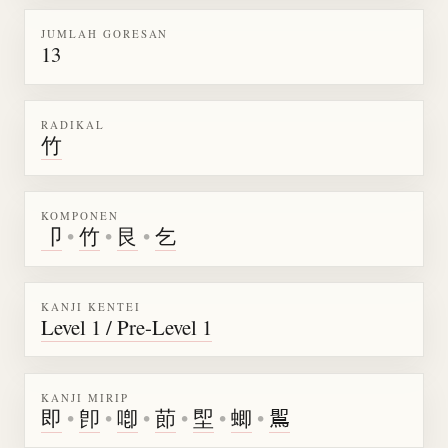
JUMLAH GORESAN
13
RADIKAL
竹
KOMPONEN
卩
•
竹
•
艮
•
乞
KANJI KENTEI
Level 1 / Pre-Level 1
KANJI MIRIP
即
•
卽
•
喞
•
莭
•
堲
•
蝍
•
𪃹