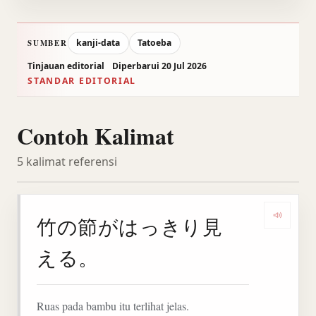
kanji-data
Tatoeba
SUMBER
Tinjauan editorial
Diperbarui 20 Jul 2026
STANDAR EDITORIAL
Contoh Kalimat
5 kalimat referensi
竹の節がはっきり見
Denga
える。
Ruas pada bambu itu terlihat jelas.