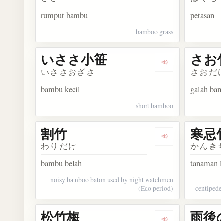
rumput bambu
petasan
bamboo grass
いささ小笹
さお
Dengarkan kos
いささおざさ
さおだ
bambu kecil
galah ba
short bamboo
割竹
寒忌
Dengarkan kosa
わりだけ
かんき
bambu belah
tanaman 
noisy bamboo baton used by night watchmen
(Edo period)
centiped
松竹梅
雨後