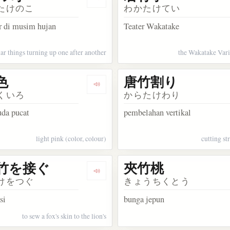
kata 松竹梅
Dengarkan kosakata 雨後の筍
たけのこ
わかたけてい
r di musim hujan
Teater Wakatake
ar things turning up one after another
the Wakatake Vari
色
唐竹割り
kata 青竹色
Dengarkan kosakata 石竹色
くいろ
からたけわり
da pucat
pembelahan vertikal
light pink (color, colour)
cutting s
竹を接ぐ
夾竹桃
akata 妙ちくりん
Dengarkan kosakata 木に竹を接ぐ
けをつぐ
きょうちくとう
si
bunga jepun
to sew a fox's skin to the lion's