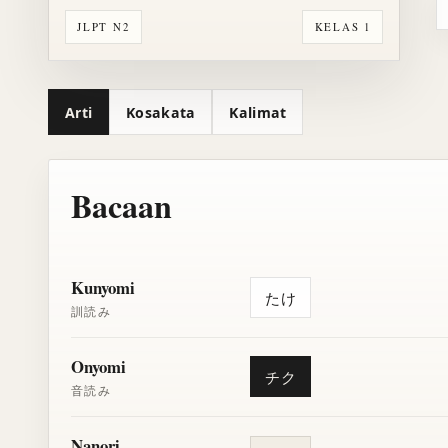
JLPT N2
KELAS 1
Arti
Kosakata
Kalimat
Bacaan
Kunyomi
たけ
訓読み
Onyomi
チク
音読み
Nanori