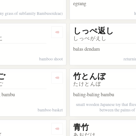
egrang
ny grass of subfamily Bambusoideae)
しっぺ返し
kata 竹細工
Dengarkan kosakata 筍
こ
しっぺがえし
balas dendam
bamboo shoot
returnin
ご
竹とんぼ
kata 七節
Dengarkan kosakata 竹かご
ご
たけとんぼ
g bambu
baling-baling bambu
small wooden Japanese toy that flie
bamboo basket
between the palms of 
青竹
ata 笹
Dengarkan kosakata 爆竹
く
あおだけ