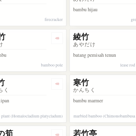
bambu hijau
firecracker
gr
竹
綾竹
akata いささ小笹
Dengarkan kosakata さお竹
け
あやだけ
mbu
batang pemisah tenun
bamboo pole
lease rod
竹
寒竹
kata 割竹
Dengarkan kosakata 寒忌竹
ちく
かんちく
lipan
bambu marmer
e plant (Homalocladium platycladum)
marbled bamboo (Chimonobambusa
の筍
若竹亭