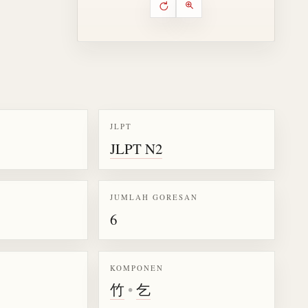
Putar ulang animasi
Kontrol animasi urutan goresa
Perbesar animasi
JLPT
JLPT N2
k kanji 竹
JUMLAH GORESAN
6
KOMPONEN
竹
•
乞