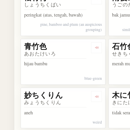
Dengarkan kosa
しょうちくばい
うごの
peringkat (atas, tengah, bawah)
bak jamu
pine, bamboo and plum (an auspicious
grouping)
simil
青竹色
石竹
Dengarkan kosa
あおたけいろ
せきち
hijau bambu
merah mu
blue-green
妙ちくりん
木に
Dengarkan kos
みょうちくりん
きにた
aneh
tidak sera
weird