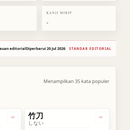
KANJI MIRIP
-
auan editorial
Diperbarui 20 Jul 2026
STANDAR EDITORIAL
Menampilkan 35 kata populer
竹刀
Dengarkan kosakata 竹馬
Dengarkan kos
しない