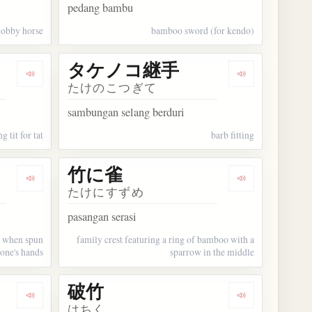
pedang bambu
hobby horse
bamboo sword (for kendo)
タケノコ継手
Dengarkan kosakata しっぺ返し
Dengarkan k
たけのこつぎて
sambungan selang berduri
g tit for tat
barb fitting
竹に雀
Dengarkan kosakata 竹とんぼ
Dengarkan ko
たけにすずめ
pasangan serasi
s when spun
family crest featuring a ring of bamboo with a
one's hands
sparrow in the middle
破竹
Dengarkan kosakata 青竹
Dengarkan kos
はちく