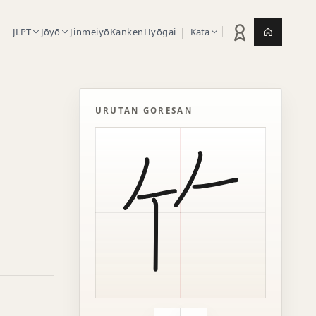
|
JLPT
Jōyō
Jinmeiyō
Kanken
Hyōgai
Kata
Statistik latihan
Jepang.or
URUTAN GORESAN