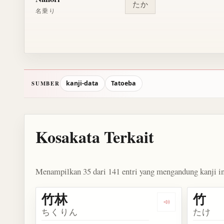
たか
名乗り
kanji-data
Tatoeba
SUMBER
Kosakata Terkait
Menampilkan 35 dari 141 entri yang mengandung kanji in
竹林
竹
Dengarkan kosa
ちくりん
たけ