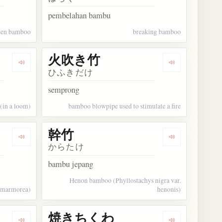
pembelahan bambu
een bamboo
breaking bamboo
火吹き竹
Dengarkan kosakata 綾竹
Dengarkan ko
ひふきだけ
semprong
 (in a loom)
bamboo blowpipe used to stimulate a fire
幹竹
Dengarkan kosakata 寒竹
Dengarkan kos
からたけ
bambu jepang
Henon bamboo (Phyllostachys nigra var.
 marmorea)
henonis)
焼きちくわ