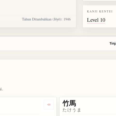
KANJI KENTEI
Level 10
Tahun Ditambahkan (Jōyō): 1946
Tinj
i.
竹馬
kata 竹林
Dengarkan kosakata 竹
たけうま