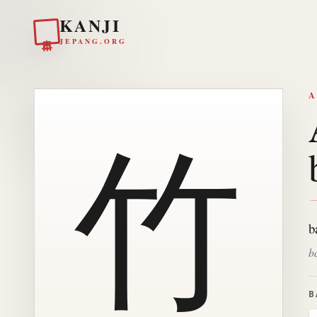
KANJI
日本
JEPANG.ORG
A
竹
b
b
B