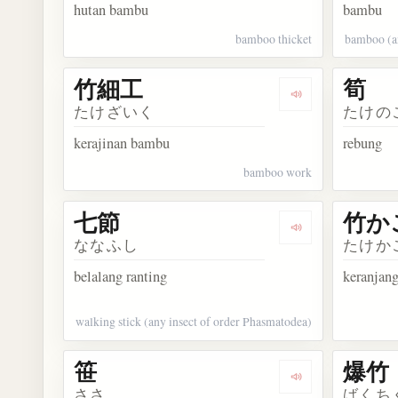
hutan bambu
bambu
bamboo thicket
bamboo (a
竹細工
筍
Dengarkan kosa
たけざいく
たけの
kerajinan bambu
rebung
bamboo work
七節
竹か
Dengarkan kosa
ななふし
たけか
belalang ranting
keranjan
walking stick (any insect of order Phasmatodea)
笹
爆竹
Dengarkan kosak
ささ
ばくち