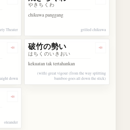
Dengarkan kosakata 若竹亭
Dengarkan k
やきちくわ
chikuwa panggang
ety Theater
grilled chikuwa
破竹の勢い
Dengarkan kosakata 唐竹割り
Dengarkan k
はちくのいきおい
kekuatan tak tertahankan
(with) great vigour (from the way splitting
traight down
bamboo goes all down the stick)
Dengarkan kosakata 夾竹桃
oleander