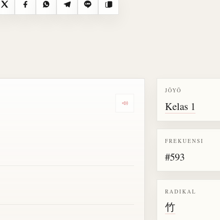
X
Facebook
WhatsApp
Telegram
Line
Salin
JŌYŌ
Kelas 1
Dengarkan semua bacaan untu
FREKUENSI
#593
RADIKAL
竹