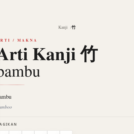
竹
Kanji
RTI / MAKNA
Arti Kanji 竹
bambu
ambu
amboo
AGIKAN