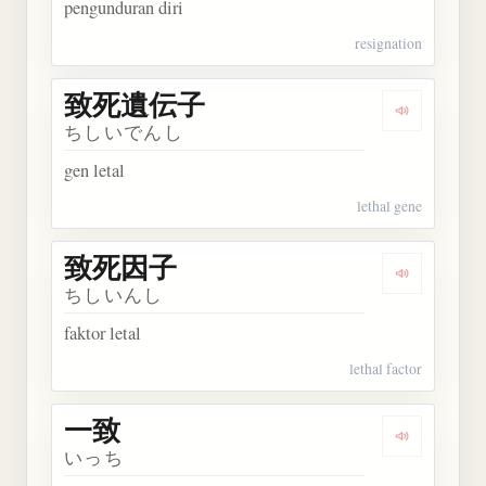
pengunduran diri
resignation
致死遺伝子
Dengarka
ちしいでんし
gen letal
lethal gene
致死因子
Dengarkan
ちしいんし
faktor letal
lethal factor
一致
Dengarkan 
いっち