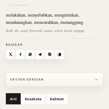
melakukan, menyebabkan, mengirimkan,
mendatangkan, mencurahkan, menanggung
doth, do, send, forward, cause, exert, incur, engage
BAGIKAN
X
Facebook
WhatsApp
Telegram
Line
Salin
URUTAN GORESAN
Arti
Kosakata
Kalimat