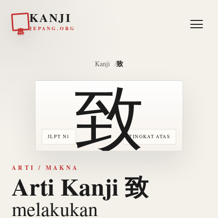
KANJI
日本
JEPANG.ORG
致
Kanji
致
JLPT N1
TINGKAT ATAS
ARTI / MAKNA
Arti Kanji 致
melakukan