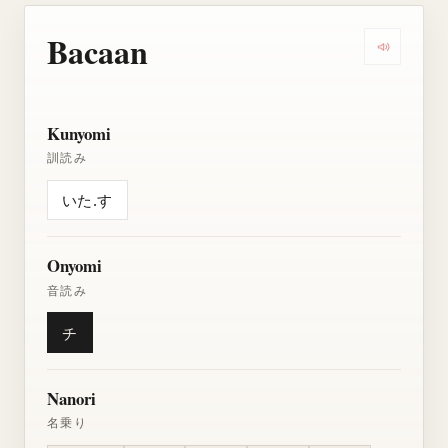
Bacaan
Dengarkan
Kunyomi
訓読み
いた.す
Onyomi
音読み
チ
Nanori
名乗り