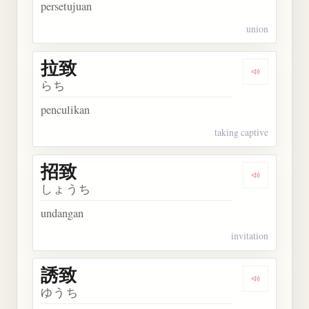
persetujuan
union
拉致
Dengarkan 
らち
penculikan
taking captive
招致
Dengarkan 
しょうち
undangan
invitation
誘致
Dengarkan 
ゆうち