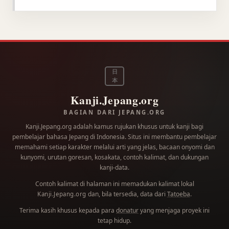
日
本
Kanji.Jepang.org
BAGIAN DARI JEPANG.ORG
Kanji.Jepang.org adalah kamus rujukan khusus untuk kanji bagi
pembelajar bahasa Jepang di Indonesia. Situs ini membantu pembelajar
memahami setiap karakter melalui arti yang jelas, bacaan onyomi dan
kunyomi, urutan goresan, kosakata, contoh kalimat, dan dukungan
kanji-data.
Contoh kalimat di halaman ini memadukan kalimat lokal
dan, bila tersedia, data dari
Tatoeba
.
Kanji.Jepang.org
Terima kasih khusus kepada para
donatur
yang menjaga proyek ini
tetap hidup.