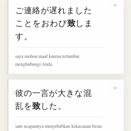
ご連絡が遅れました
Deng
致
ことをおわび
しま
す。
saya mohon maaf karena terlambat
menghubungi Anda.
彼の一言が大きな混
Denga
致
乱を
した。
satu ucapannya menyebabkan kekacauan besar.