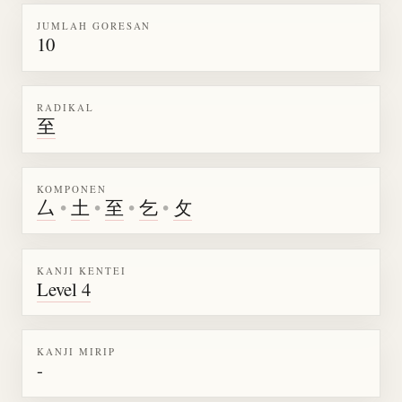
JUMLAH GORESAN
10
RADIKAL
至
KOMPONEN
厶
•
土
•
至
•
乞
•
攵
KANJI KENTEI
Level 4
KANJI MIRIP
-