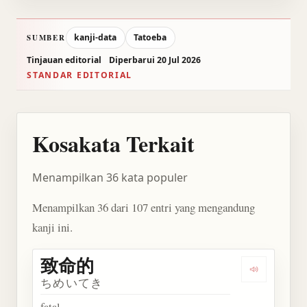
kanji-data
Tatoeba
SUMBER
Tinjauan editorial
Diperbarui 20 Jul 2026
STANDAR EDITORIAL
Kosakata Terkait
Menampilkan 36 kata populer
Menampilkan 36 dari 107 entri yang mengandung
kanji ini.
致命的
Dengarkan
ちめいてき
fatal