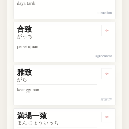
daya tarik
attraction
合致
Dengarkan 
がっち
persetujuan
agreement
雅致
Dengarkan 
がち
keanggunan
artistry
満場一致
Dengarkan
まんじょういっち