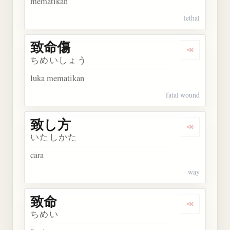
mematikan
lethal
致命傷
Dengarkan
ちめいしょう
luka mematikan
fatal wound
致し方
Dengarkan
いたしかた
cara
way
致命
Dengarkan 
ちめい