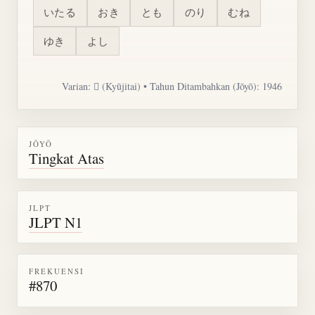
いたる
おき
とも
のり
むね
ゆき
よし
Varian: 𦤶 (Kyūjitai) • Tahun Ditambahkan (Jōyō): 1946
JŌYŌ
Tingkat Atas
JLPT
JLPT N1
FREKUENSI
#870