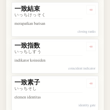
一致結束
Dengarkan
いっちけっそく
merapatkan barisan
closing ranks
一致指数
Dengarkan
いっちしすう
indikator koinsiden
coincident indicator
一致素子
Dengarkan
いっちそし
elemen identitas
identity gate