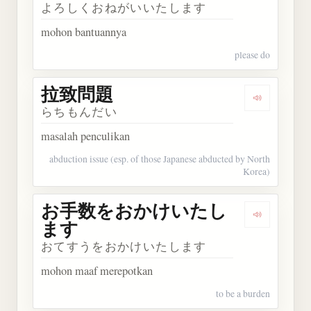
よろしくおねがいいたします
mohon bantuannya
please do
拉致問題
Dengarkan
らちもんだい
masalah penculikan
abduction issue (esp. of those Japanese abducted by North
Korea)
お手数をおかけいたし
Dengark
ます
おてすうをおかけいたします
mohon maaf merepotkan
to be a burden