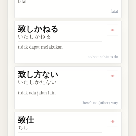
fatal
fatal
致しかねる
Dengarka
いたしかねる
tidak dapat melakukan
to be unable to do
致し方ない
Dengarka
いたしかたない
tidak ada jalan lain
there's no (other) way
致仕
Dengarkan 
ちし