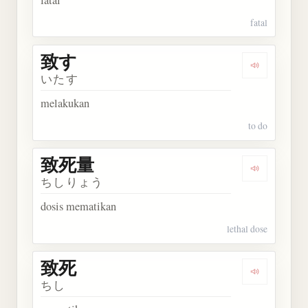
fatal
致す
Dengarkan 
いたす
melakukan
to do
致死量
Dengarkan
ちしりょう
dosis mematikan
lethal dose
致死
Dengarkan 
ちし