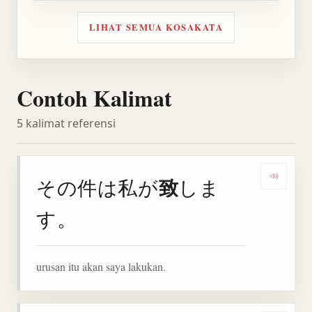
LIHAT SEMUA KOSAKATA
Contoh Kalimat
5 kalimat referensi
致
その件は私が
しま
Denga
す。
urusan itu akan saya lakukan.