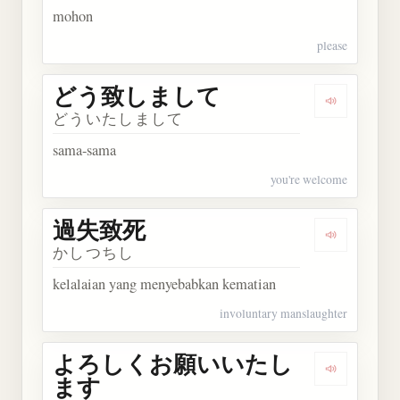
mohon
please
どう致しまして
Dengarka
どういたしまして
sama-sama
you're welcome
過失致死
Dengarkan
かしつちし
kelalaian yang menyebabkan kematian
involuntary manslaughter
よろしくお願いいたし
Dengark
ます