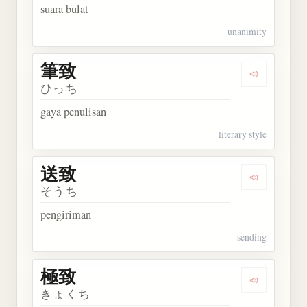
suara bulat
unanimity
筆致
Dengarkan 
ひっち
gaya penulisan
literary style
送致
Dengarkan 
そうち
pengiriman
sending
極致
Dengarkan 
きょくち