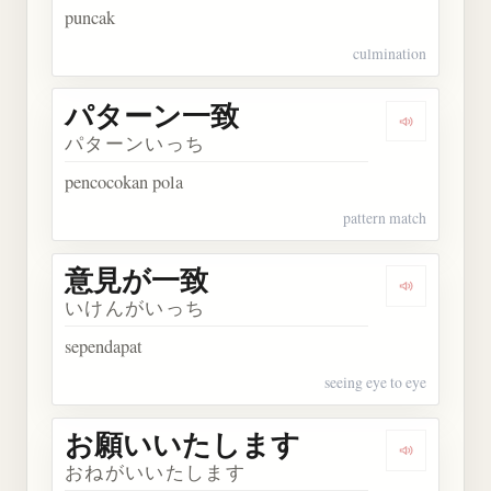
puncak
culmination
パターン一致
Dengarka
パターンいっち
pencocokan pola
pattern match
意見が一致
Dengarka
いけんがいっち
sependapat
seeing eye to eye
お願いいたします
Dengarka
おねがいいたします