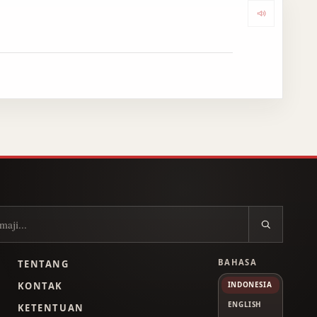
Dengark
BAHASA
TENTANG
L
KONTAK
INDONESIA
ENGLISH
KETENTUAN