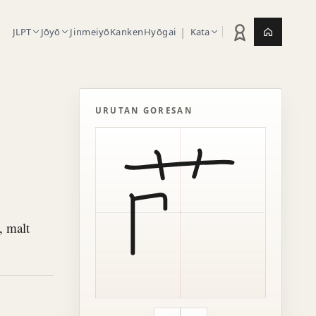
|
JLPT
Jōyō
Jinmeiyō
Kanken
Hyōgai
Kata
Statistik latihan
Jepang.or
URUTAN GORESAN
, malt