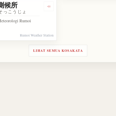
測候所
kata 下萌え
Dengarkan kosakata 留萌測候所
そっこうじょ
Meteorologi Rumoi
Rumoi Weather Station
LIHAT SEMUA KOSAKATA