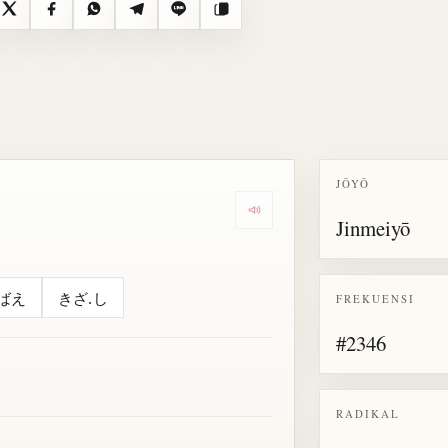
X
Facebook
WhatsApp
Telegram
Line
Salin
JŌYŌ
Dengarkan semua bacaan untu
Jinmeiyō
ばえ
きざ.し
FREKUENSI
#2346
RADIKAL