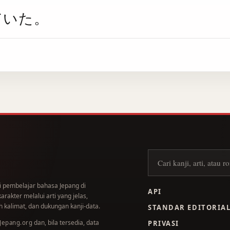
ていた。
Cari kanji
i pembelajar bahasa Jepang di
API
akter melalui arti yang jelas,
 kalimat, dan dukungan kanji-data.
STANDAR EDITORIA
dan, bila tersedia, data
.Jepang.org
PRIVASI