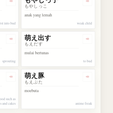
Dengarkan kosakata 萌える
Dengarkan k
もやしっこ
anak yang lemah
rst into bud
weak child
萌え出す
Dengarkan kosakata 萌え
Dengarkan ko
もえだす
mulai bertunas
sprouting
to bud
萌え豚
Dengarkan kosakata 萌え断
Dengarkan ko
もえぶた
moebuta
food such as
ls and cakes
anime freak