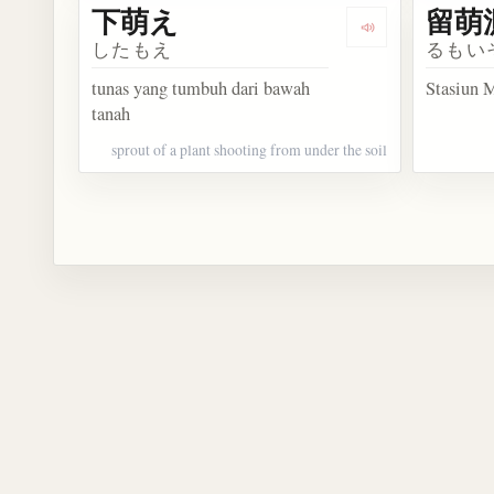
下萌え
留萌
Dengarkan kosa
したもえ
るもい
tunas yang tumbuh dari bawah
Stasiun 
tanah
sprout of a plant shooting from under the soil