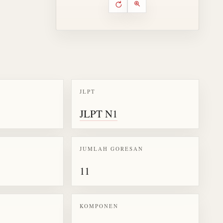
Putar ulang animasi
Kontrol animasi urutan goresa
Perbesar animasi
JLPT
k kanji 萌
JLPT N1
JUMLAH GORESAN
11
KOMPONEN