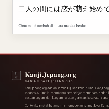
萌
二人の間には恋が
え始め
Cinta mulai tumbuh di antara mereka berdua.
Kanji.Jepang.org
日
本
BAGIAN DARI JEPANG.ORG
Kanji.Jepang.org adalah kamus rujukan khusus untuk kanji bag
Indonesia. Situs ini membantu pembelajar memahami setiap kar
bacaan onyomi dan kunyomi, urutan goresan, kosakata, contoh
Contoh kalimat di halaman ini memadukan kalimat lokal
Kanji