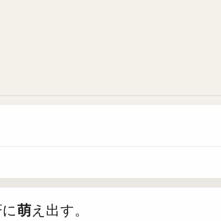
。
萌
斉に
え出す。