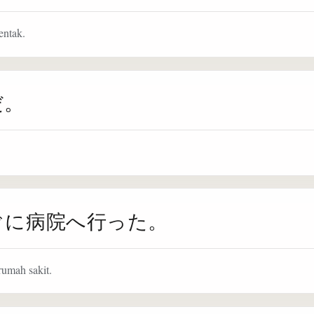
entak.
だ。
ぐに病院へ行った。
rumah sakit.