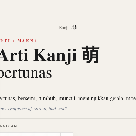
萌
Kanji
RTI / MAKNA
Arti Kanji 萌
bertunas
ertunas, bersemi, tumbuh, muncul, menunjukkan gejala, moe
how symptoms of, sprout, bud, malt
AGIKAN