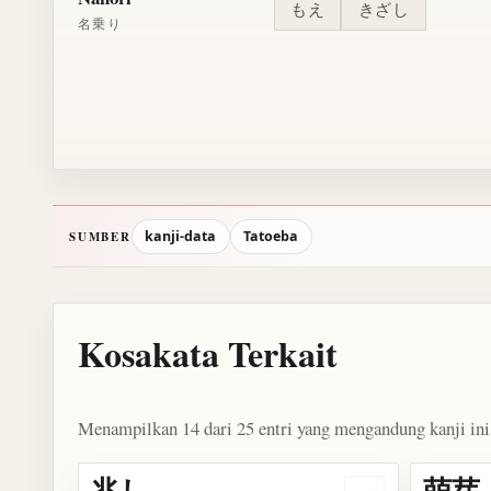
もえ
きざし
名乗り
kanji-data
Tatoeba
SUMBER
Kosakata Terkait
Menampilkan 14 dari 25 entri yang mengandung kanji ini
兆し
萌芽