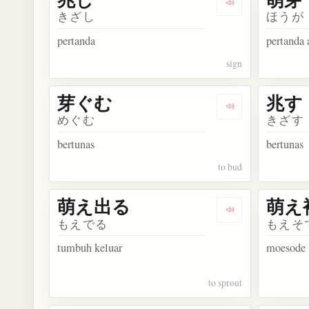
Dengarkan kosa
きざし
ほうが
pertanda
pertanda
sign
芽ぐむ
兆す
Dengarkan kosa
めぐむ
きざす
bertunas
bertunas
to bud
萌え出る
萌え
Dengarkan kos
もえでる
もえそ
tumbuh keluar
moesode
to sprout