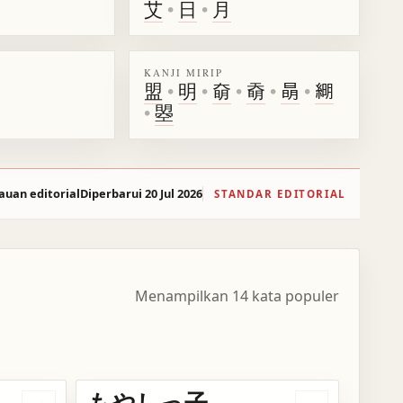
艾
•
日
•
月
KANJI MIRIP
盟
•
明
•
奛
•
奣
•
𣇵
•
𦁠
•
曌
auan editorial
Diperbarui 20 Jul 2026
STANDAR EDITORIAL
Menampilkan 14 kata populer
もやしっ子