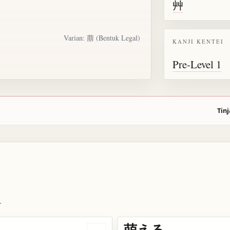
艸
Varian:
萠
(Bentuk Legal)
KANJI KENTEI
Pre-Level 1
Tinj
.
萌える