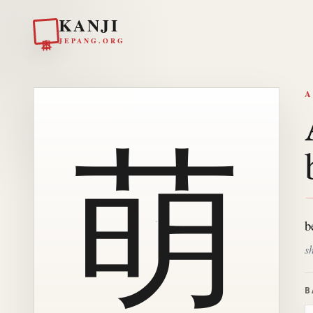
KANJI
日本
JEPANG.ORG
A
萌
b
s
B