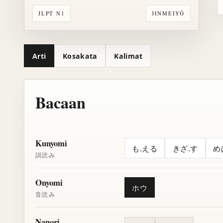
JLPT N1
JINMEIYŌ
Arti
Kosakata
Kalimat
Bacaan
Kunyomi
も.える
きざ.す
め
訓読み
Onyomi
ホウ
音読み
Nanori