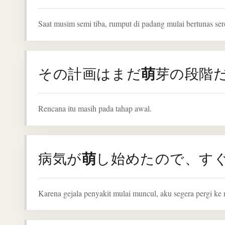
Saat musim semi tiba, rumput di padang mulai bertunas ser
萌
その計画はまだ
芽の段階
Rencana itu masih pada tahap awal.
萌
病気が
し始めたので、す
Karena gejala penyakit mulai muncul, aku segera pergi ke 