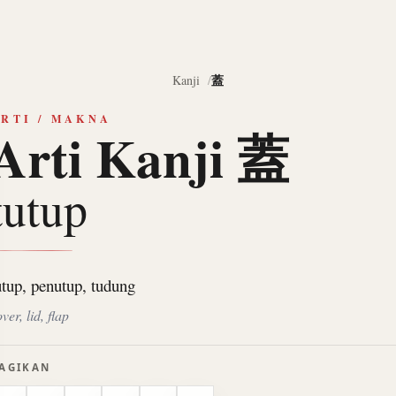
蓋
Kanji
RTI / MAKNA
Arti Kanji 蓋
tutup
utup, penutup, tudung
ver, lid, flap
AGIKAN