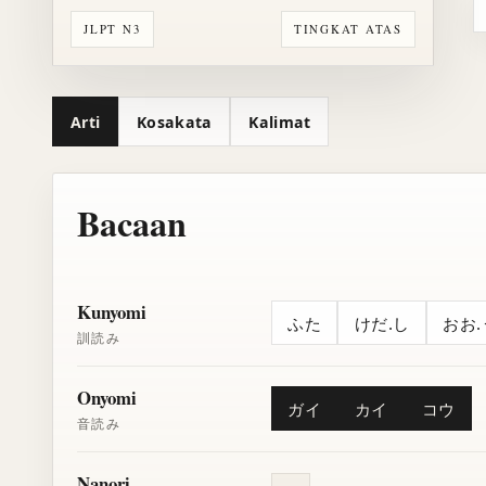
JLPT N3
TINGKAT ATAS
Arti
Kosakata
Kalimat
Bacaan
Kunyomi
ふた
けだ.し
おお.
訓読み
Onyomi
ガイ
カイ
コウ
音読み
Nanori