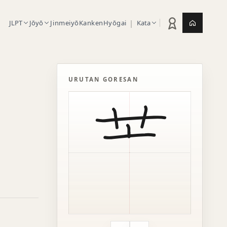
|
JLPT
Jōyō
Jinmeiyō
Kanken
Hyōgai
Kata
Statistik latihan
Jepang.or
URUTAN GORESAN