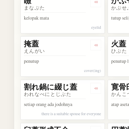
瞼
かぶ
Dengarkan kosak
まなぶた
かぶせ
kelopak mata
tutup sel
eyelid
掩蓋
火蓋
Dengarkan kosa
えんがい
ひぶた
penutup
penutup 
cover(ing)
割れ鍋に綴じ蓋
寛骨
Dengarkan ko
われなべにとじぶた
かんこ
setiap orang ada jodohnya
atap ase
there is a suitable spouse for everyone