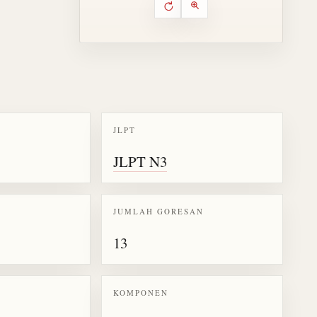
Putar ulang animasi
Kontrol animasi urutan goresa
Perbesar animasi
JLPT
k kanji 蓋
JLPT N3
JUMLAH GORESAN
13
KOMPONEN