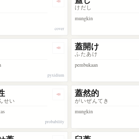
kata 覆う
Dengarkan kosakata 蓋
けだし
mungkin
cover
蓋開け
akata 蓋を閉める
Dengarkan kosakata 蓋果
ふたあけ
m
pembukaan
pyxidium
性
蓋然的
kata 蓋然
Dengarkan kosakata 蓋然性
んせい
がいぜんてき
tas
mungkin
probability