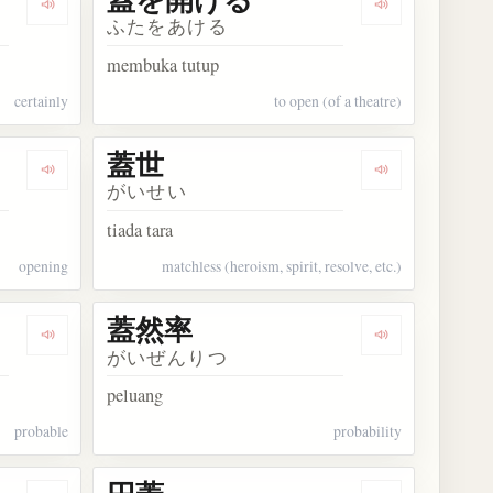
Dengarkan kosakata 蓋し
Dengarkan k
ふたをあける
membuka tutup
certainly
to open (of a theatre)
蓋世
Dengarkan kosakata 蓋開け
Dengarkan kos
がいせい
tiada tara
opening
matchless (heroism, spirit, resolve, etc.)
蓋然率
Dengarkan kosakata 蓋然的
Dengarkan ko
がいぜんりつ
peluang
probable
probability