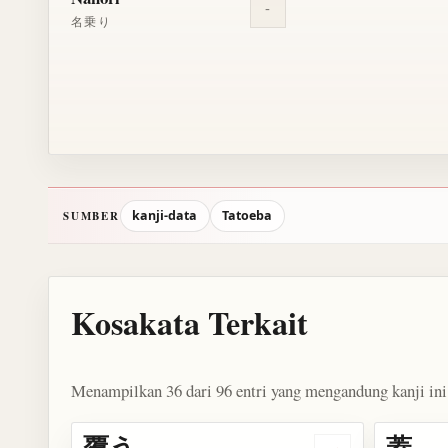
-
名乗り
kanji-data
Tatoeba
SUMBER
Kosakata Terkait
Menampilkan 36 dari 96 entri yang mengandung kanji ini
覆う
蓋