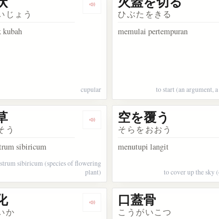
状
火蓋を切る
sakata 臼蓋形成不全
Dengarkan kosakata 円蓋状
いじょう
ひぶたをきる
k kubah
memulai pertempuran
cupular
to start (an argument, a 
草
空を覆う
sakata 寄生的頭蓋結合体
Dengarkan kosakata 九蓋草
そう
そらをおおう
trum sibiricum
menutupi langit
strum sibiricum (species of flowering
plant)
to cover up the sky 
化
口蓋骨
kata 口蓋音
Dengarkan kosakata 口蓋化
いか
こうがいこつ