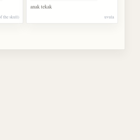
anak tekak
f the skull)
uvula