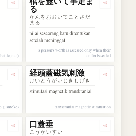
棺を蓋いて事定ま
Dengarkan kosakata 火蓋を切る
Dengarkan 
る
かんをおおいてことさだ
まる
nilai seseorang baru ditentukan
setelah meninggal
a person's worth is assessed only when their
battle, etc.)
coffin is sealed
経頭蓋磁気刺激
Dengarkan kosakata 空を覆う
Dengarkan 
けいとうがいじきしげき
stimulasi magnetik transkranial
(e.g. smoke)
transcranial magnetic stimulation
口蓋垂
Dengarkan kosakata 口蓋骨
Dengarkan ko
こうがいすい