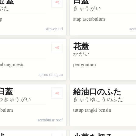
せ蓋
臼蓋
ata 瞼
Dengarkan kosakata かぶせ蓋
ぶた
きゅうがい
ip
atap asetabulum
slip-on lid
ace
花蓋
kata 掩蓋
Dengarkan kosakata 火蓋
かがい
lubang mesiu
perigonium
apron of a gun
臼蓋
給油口のふた
sakata 割れ鍋に綴じ蓋
Dengarkan kosakata 寛骨臼蓋
つきゅうがい
きゅうゆこうのふた
tabulum
tutup tangki bensin
acetabular roof