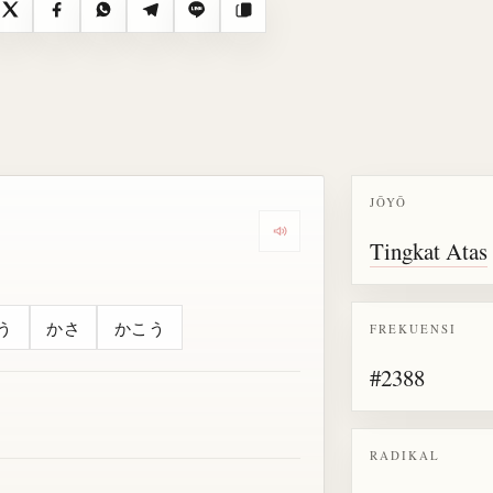
X
Facebook
WhatsApp
Telegram
Line
Salin
JŌYŌ
Dengarkan semua bacaan untu
Tingkat Atas
う
かさ
かこう
FREKUENSI
#2388
RADIKAL