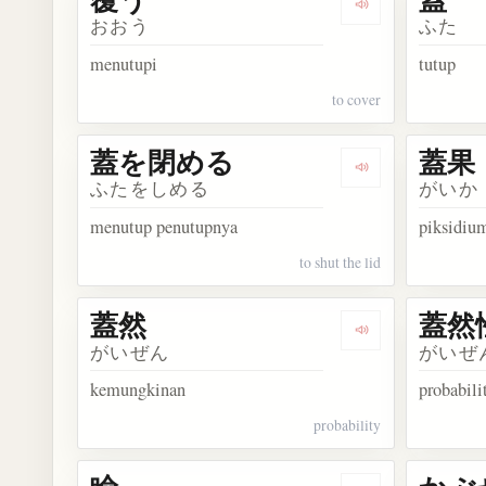
Dengarkan kosa
おおう
ふた
menutupi
tutup
to cover
蓋を閉める
蓋果
Dengarkan kos
ふたをしめる
がいか
menutup penutupnya
piksidiu
to shut the lid
蓋然
蓋然
Dengarkan kosa
がいぜん
がいぜ
kemungkinan
probabili
probability