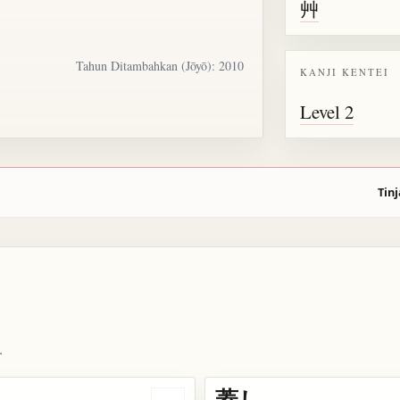
艸
Tahun Ditambahkan (Jōyō): 2010
KANJI KENTEI
Level 2
Tinj
.
蓋し