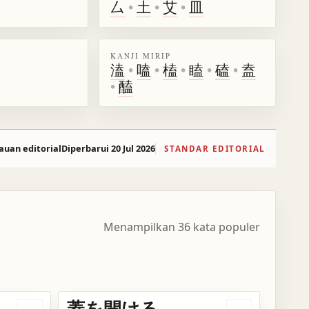
厶
•
土
•
艾
•
皿
KANJI MIRIP
溘
•
嗑
•
榼
•
瞌
•
磕
•
盍
•
醘
auan editorial
Diperbarui 20 Jul 2026
STANDAR EDITORIAL
Menampilkan 36 kata populer
蓋を開ける