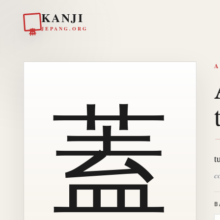
KANJI
日本
JEPANG.ORG
A
蓋
t
co
B