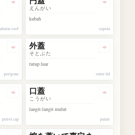
円蓋
Dengarkan kosakata 臼蓋
Dengarkan kos
えんがい
kubah
tabular roof
cupola
外蓋
Dengarkan kosakata 花蓋
Dengarkan kos
そとぶた
tutup luar
perigone
outer lid
口蓋
Dengarkan kosakata 給油口のふた
Dengarkan kos
こうがい
langit-langit mulut
petrol cap
palate