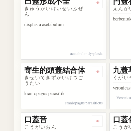
臼蓋形成不全
円蓋
Dengarkan ko
きゅうがいけいせいふぜ
えんが
ん
berbentu
displasia asetabulum
acetabular dysplasia
寄生的頭蓋結合体
九蓋
Dengarkan ko
きせいてきずがいけつご
くがい
うたい
veronicas
kraniopagus parasitik
Veronica
craniopagus parasiticus
口蓋音
口蓋
Dengarkan kosa
こうがいおん
こうが