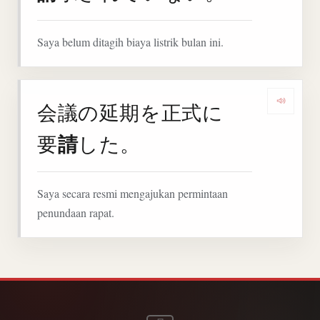
Saya belum ditagih biaya listrik bulan ini.
会議の延期を正式に
Denga
請
要
した。
Saya secara resmi mengajukan permintaan
penundaan rapat.