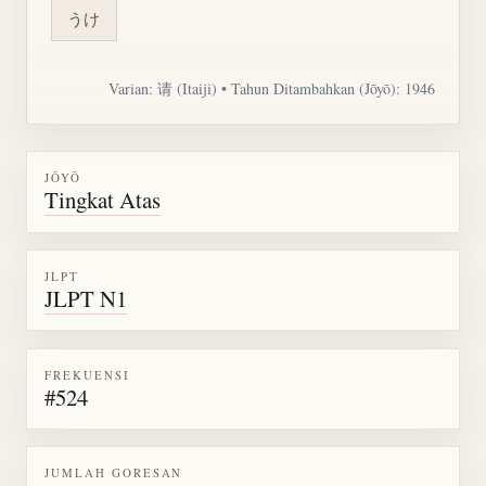
うけ
Varian: 请 (Itaiji) • Tahun Ditambahkan (Jōyō): 1946
JŌYŌ
Tingkat Atas
JLPT
JLPT N1
FREKUENSI
#524
JUMLAH GORESAN