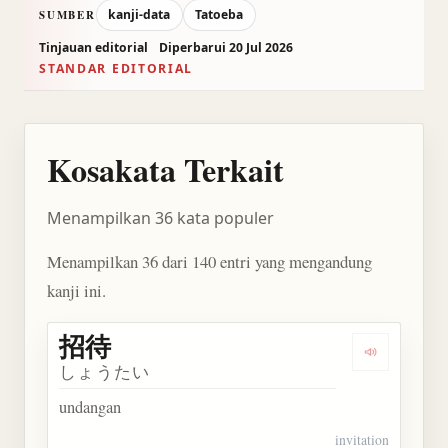
kanji-data
Tatoeba
SUMBER
Tinjauan editorial
Diperbarui 20 Jul 2026
STANDAR EDITORIAL
Kosakata Terkait
Menampilkan 36 kata populer
Menampilkan 36 dari 140 entri yang mengandung
kanji ini.
招待
Dengarkan 
しょうたい
undangan
invitation