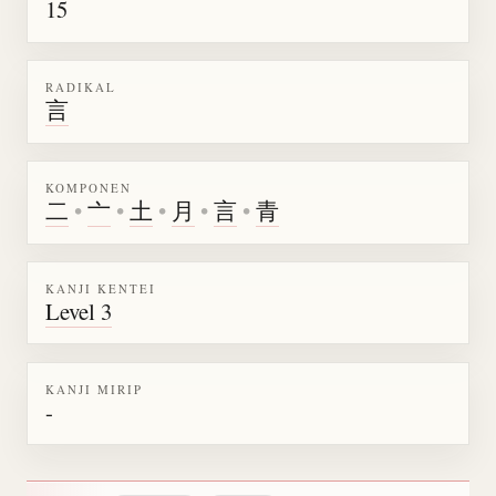
15
RADIKAL
言
KOMPONEN
二
•
亠
•
土
•
月
•
言
•
青
KANJI KENTEI
Level 3
KANJI MIRIP
-