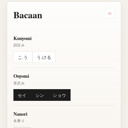
Bacaan
Dengarkan
Kunyomi
訓読み
こ.う
う.ける
Onyomi
音読み
セイ
シン
ショウ
Nanori
名乗り