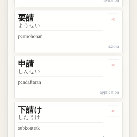
invitation
要請
Dengarkan 
ようせい
permohonan
axiom
申請
Dengarkan 
しんせい
pendaftaran
application
下請け
Dengarkan
したうけ
subkontrak