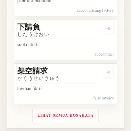
pabrik subkontrak
subcontracting factory
下請負
Dengarkan
したうけおい
subkontrak
subcontract
架空請求
Dengarkan
かくうせいきゅう
tagihan fiktif
false invoice
LIHAT SEMUA KOSAKATA