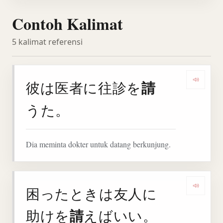
Contoh Kalimat
5 kalimat referensi
請
彼は医者に往診を
Denga
うた。
Dia meminta dokter untuk datang berkunjung.
困ったときは友人に
Denga
請
助けを
えばいい。