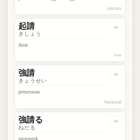
entreaty
起請
Dengarkan 
きしょう
ikrar
vow
強請
Dengarkan 
きょうせい
pemerasan
blackmail
強請る
Dengarkan
ねだる
merengek