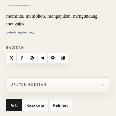
meminta, memohon, mengajukan, mengundang,
mengajak
solicit, invite, ask
BAGIKAN
X
Facebook
WhatsApp
Telegram
Line
Salin
URUTAN GORESAN
Arti
Kosakata
Kalimat