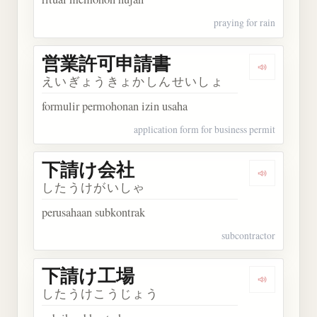
praying for rain
営業許可申請書
Dengarka
えいぎょうきょかしんせいしょ
formulir permohonan izin usaha
application form for business permit
下請け会社
Dengarka
したうけがいしゃ
perusahaan subkontrak
subcontractor
下請け工場
Dengarka
したうけこうじょう