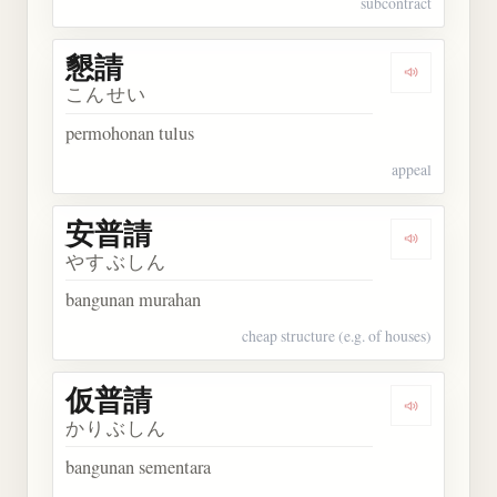
subcontract
懇請
Dengarkan 
こんせい
permohonan tulus
appeal
安普請
Dengarkan
やすぶしん
bangunan murahan
cheap structure (e.g. of houses)
仮普請
Dengarkan
かりぶしん
bangunan sementara