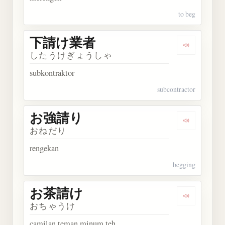
to beg
下請け業者
Dengarka
したうけぎょうしゃ
subkontraktor
subcontractor
お強請り
Dengarkan
おねだり
rengekan
begging
お茶請け
Dengarkan
おちゃうけ
camilan teman minum teh