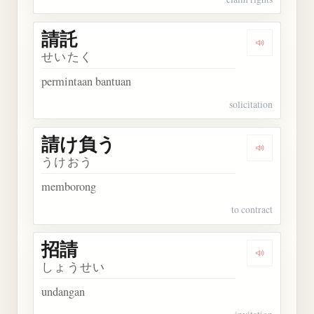
請託
Dengarkan 
せいたく
permintaan bantuan
solicitation
請け負う
Dengarkan
うけおう
memborong
to contract
招請
Dengarkan 
しょうせい
undangan