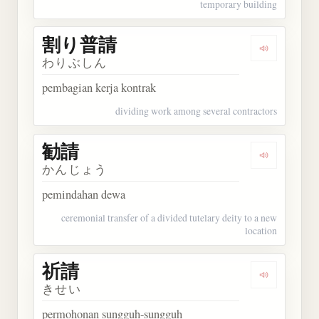
temporary building
割り普請
Dengarkan
わりぶしん
pembagian kerja kontrak
dividing work among several contractors
勧請
Dengarkan 
かんじょう
pemindahan dewa
ceremonial transfer of a divided tutelary deity to a new
location
祈請
Dengarkan 
きせい
permohonan sungguh-sungguh