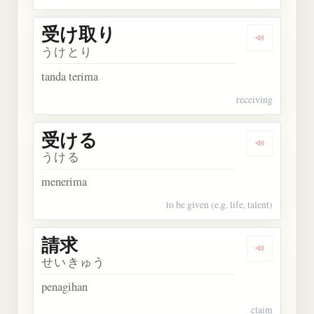
受け取り
Dengarkan
うけとり
tanda terima
receiving
受ける
Dengarkan
うける
menerima
to be given (e.g. life, talent)
請求
Dengarkan 
せいきゅう
penagihan
claim