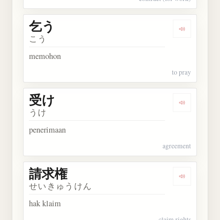
乞う
Dengarkan 
こう
memohon
to pray
受け
Dengarkan 
うけ
penerimaan
agreement
請求権
Dengarkan
せいきゅうけん
hak klaim
claim rights