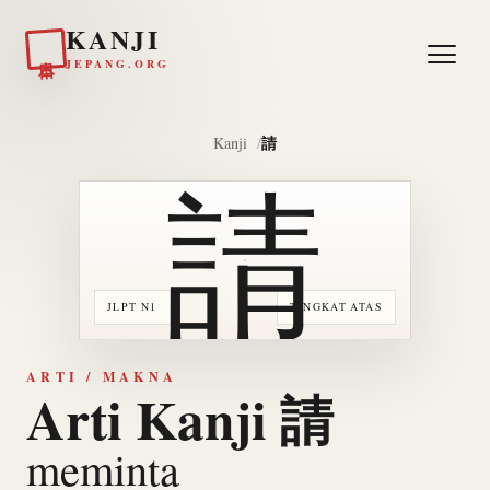
KANJI
日本
JEPANG.ORG
請
Kanji
請
JLPT N1
TINGKAT ATAS
ARTI / MAKNA
Arti Kanji 請
meminta