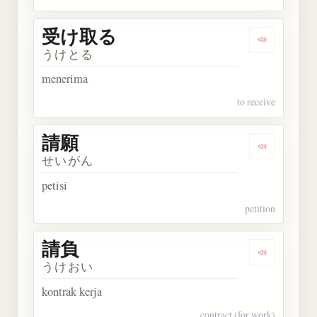
受け取る
Dengarkan
うけとる
menerima
to receive
請願
Dengarkan 
せいがん
petisi
petition
請負
Dengarkan 
うけおい
kontrak kerja
contract (for work)