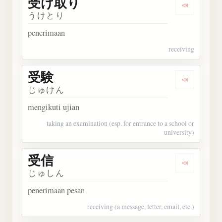
受け取り
Dengark
うけとり
penerimaan
receiving
受験
Dengarka
じゅけん
mengikuti ujian
taking an examination (esp. for entrance to a school or
university)
受信
Dengarka
じゅしん
penerimaan pesan
receiving (a message, letter, email, etc.)