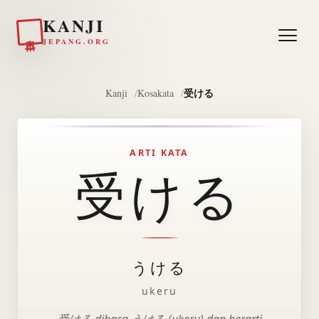
KANJI
日本
JEPANG.ORG
受ける
Kanji
Kosakata
ARTI KATA
受ける
うける
ukeru