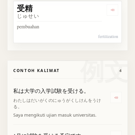
受精
Dengarka
じゅせい
pembuahan
fertilization
例文
CONTOH KALIMAT
4
私は大学の入学試験を受ける。
Dengar
わたしはだいがくのにゅうがくしけんをうけ
る。
Saya mengikuti ujian masuk universitas.