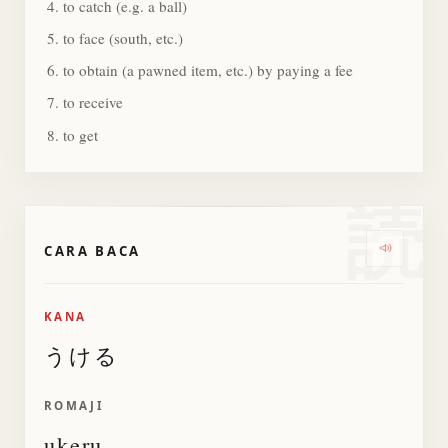
to catch (e.g. a ball)
to face (south, etc.)
to obtain (a pawned item, etc.) by paying a fee
to receive
to get
読
CARA BACA
Dengark
KANA
うける
ROMAJI
ukeru