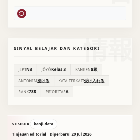
情報
SINYAL BELAJAR DAN KATEGORI
N3
Kelas 3
8級
JLPT
JŌYŌ
KANKEN
授ける
受け入れる
ANTONIM
KATA TERKAIT
788
A
RANK
PRIORITAS
kanji-data
SUMBER
Tinjauan editorial
Diperbarui 20 Jul 2026