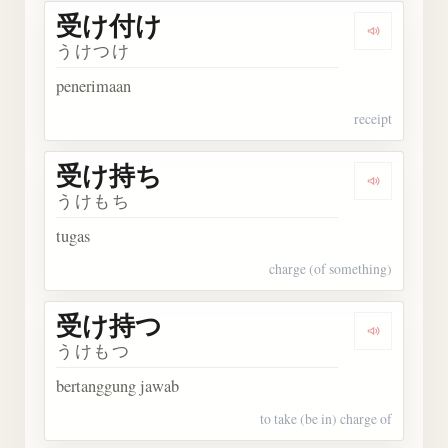
受け付け
Dengark
うけつけ
penerimaan
receipt
受け持ち
Dengark
うけもち
tugas
charge (of something)
受け持つ
Dengark
うけもつ
bertanggung jawab
to take (be in) charge of