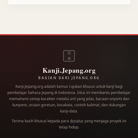
日
本
Kanji.Jepang.org
BAGIAN DARI JEPANG.ORG
Kanji.Jepang.org adalah kamus rujukan khusus untuk kanji bagi
pembelajar bahasa Jepang di Indonesia. Situs ini membantu pembelajar
memahami setiap karakter melalui arti yang jelas, bacaan onyomi dan
kunyomi, urutan goresan, kosakata, contoh kalimat, dan dukungan
kanji-data.
Terima kasih khusus kepada para
donatur
yang menjaga proyek ini
tetap hidup.