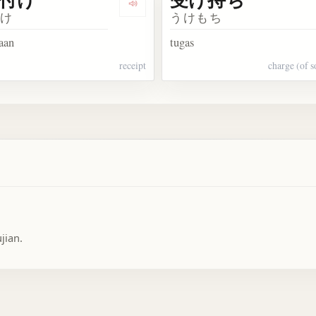
Dengarkan 受け付け
つけ
うけもち
aan
tugas
receipt
charge (of 
jian.