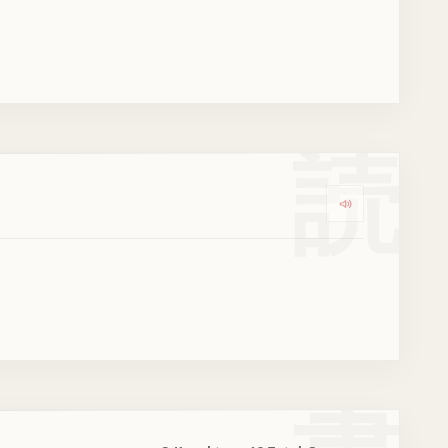
読
Dengarkan ko