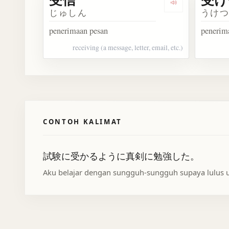
Dengarkan 受信
じゅしん
うけ
penerimaan pesan
penerim
receiving (a message, letter, email, etc.)
CONTOH KALIMAT
試験に受かるように真剣に勉強した。
Aku belajar dengan sungguh-sungguh supaya lulus u