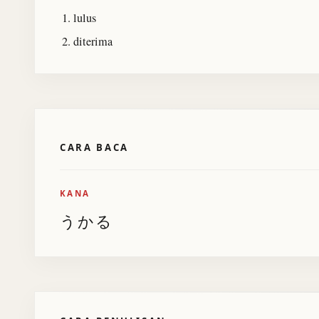
lulus
diterima
CARA BACA
KANA
うかる