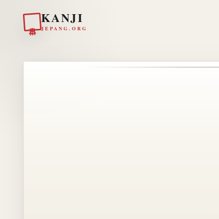
KANJI
日本
JEPANG.ORG