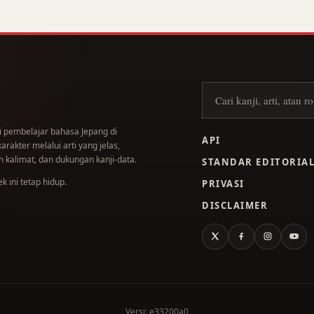
Cari kanji
i pembelajar bahasa Jepang di
API
akter melalui arti yang jelas,
 kalimat, dan dukungan kanji-data.
STANDAR EDITORIA
 ini tetap hidup.
PRIVASI
DISCLAIMER
X
Facebook
Instagram
You
Versi: e33200a0