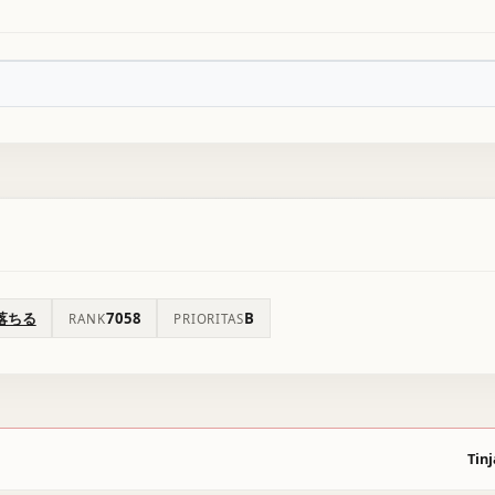
落ちる
7058
B
RANK
PRIORITAS
Tinj