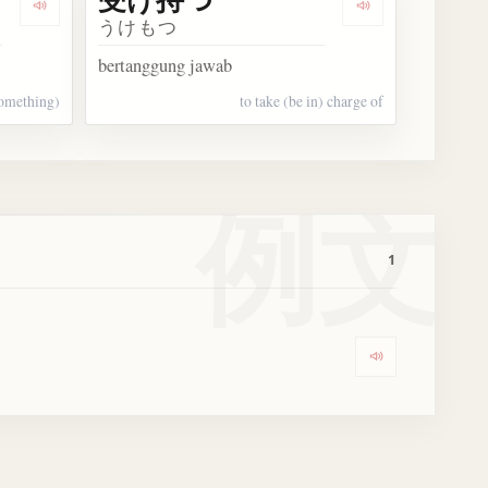
Dengarkan 受け持ち
Dengarkan 受
うけもつ
bertanggung jawab
something)
to take (be in) charge of
例文
1
Dengarkan