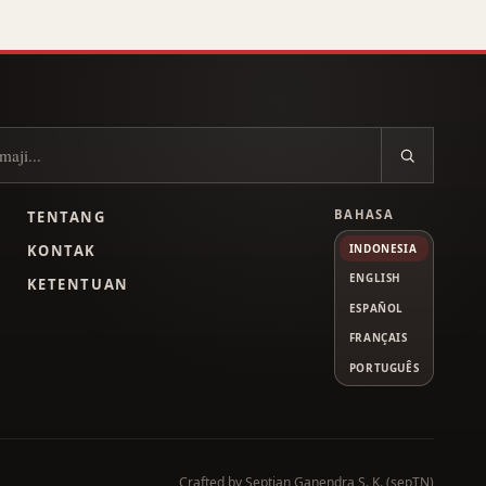
BAHASA
TENTANG
L
KONTAK
INDONESIA
ENGLISH
KETENTUAN
ESPAÑOL
FRANÇAIS
PORTUGUÊS
Tube
Crafted by
Septian Ganendra S. K. (sepTN)