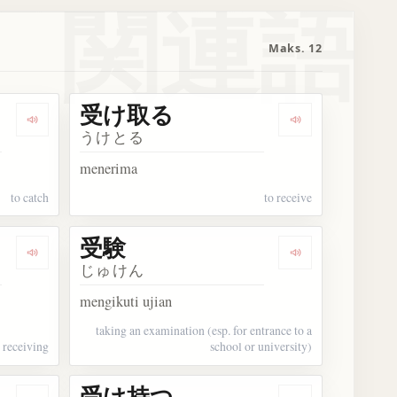
関連語
Maks. 12
受け取る
Dengarkan 受け止める
Dengarkan 受
うけとる
menerima
to catch
to receive
受験
Dengarkan 受け取り
Dengarkan 受験
じゅけん
mengikuti ujian
taking an examination (esp. for entrance to a
receiving
school or university)
受け持つ