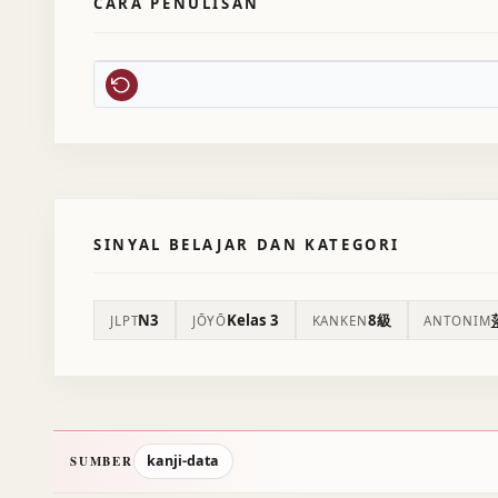
CARA PENULISAN
SINYAL BELAJAR DAN KATEGORI
N3
Kelas 3
8級
JLPT
JŌYŌ
KANKEN
ANTONIM
kanji-data
SUMBER