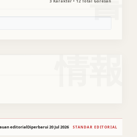
書
3 Karakter • 12 Total Goresan
情報
auan editorial
Diperbarui 20 Jul 2026
STANDAR EDITORIAL