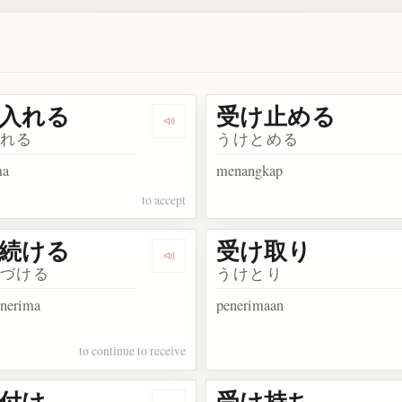
入れる
受け止める
ける
Dengarkan 受け入れる
いれる
うけとめる
ma
menangkap
to accept
続ける
受け取り
受け付ける
Dengarkan 受け続ける
つづける
うけとり
enerima
penerimaan
to continue to receive
付け
受け持ち