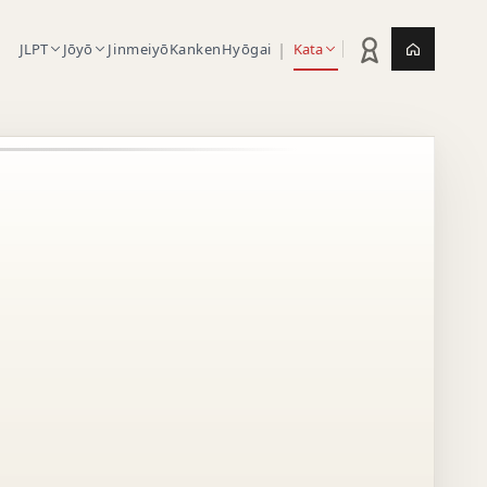
|
JLPT
Jōyō
Jinmeiyō
Kanken
Hyōgai
Kata
Statistik latihan
Jepang.or