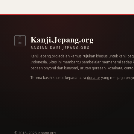
Kanji.Jepang.org
日
本
BAGIAN DARI JEPANG.ORG
Kanji.Jepang.org adalah kamus rujukan khusus untuk kanji bag
Indonesia. Situs ini membantu pembelajar memahami setiap kar
bacaan onyomi dan kunyomi, urutan goresan, kosakata, contoh
Terima kasih khusus kepada para
donatur
yang menjaga proyek
© 2016–2026
Jepang.org
.