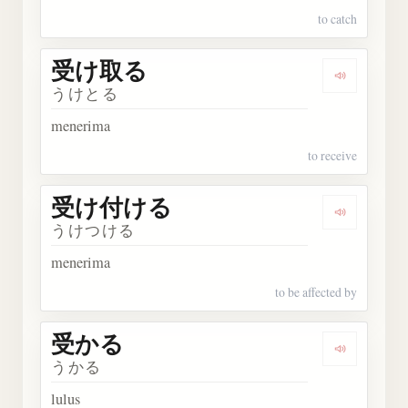
to catch
受け取る
Dengark
うけとる
menerima
to receive
受け付ける
Dengark
うけつける
menerima
to be affected by
受かる
Dengarka
うかる
lulus