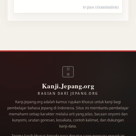
to pass (examination)
日
本
Kanji.Jepang.org
BAGIAN DARI JEPANG.ORG
Kanji.Jepang.org adalah kamus rujukan khusus untuk kanji bagi
pembelajar bahasa Jepang di Indonesia. Situs ini membantu pembelajar
memahami setiap karakter melalui arti yang jelas, bacaan onyomi dan
kunyomi, urutan goresan, kosakata, contoh kalimat, dan dukungan
kanji-data.
Terima kasih khusus kepada para
donatur
yang menjaga proyek ini