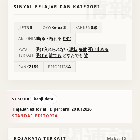
情報
SINYAL BELAJAR DAN KATEGORI
N3
Kelas 3
8級
JLPT
JŌYŌ
KANKEN
断る・断わる
,
拒む
ANTONIM
受け入れられない
,
現状
,
失敗
,
受け止める
,
KATA
受ける
,
誰でも
,
どなたでも
,
皆
TERKAIT
2189
A
RANK
PRIORITAS
kanji-data
SUMBER
Tinjauan editorial
Diperbarui 20 Jul 2026
STANDAR EDITORIAL
関連語
KOSAKATA TERKAIT
Maks. 12