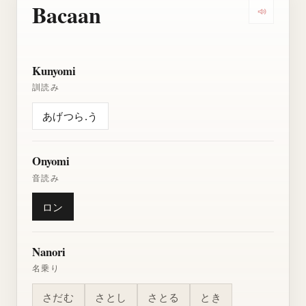
Bacaan
Dengarkan
Kunyomi
訓読み
あげつら.う
Onyomi
音読み
ロン
Nanori
名乗り
さだむ
さとし
さとる
とき