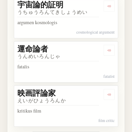
宇宙論的証明
Dengarka
うちゅうろんてきしょうめい
argumen kosmologis
cosmological argument
運命論者
Dengarkan
うんめいろんじゃ
fatalis
fatalist
映画評論家
Dengarka
えいがひょうろんか
kritikus film
film critic