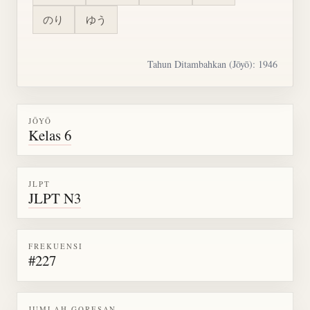
のり
ゆう
Tahun Ditambahkan (Jōyō): 1946
JŌYŌ
Kelas 6
JLPT
JLPT N3
FREKUENSI
#227
JUMLAH GORESAN