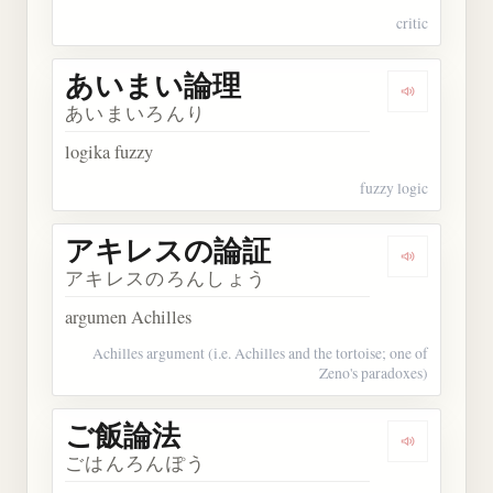
critic
あいまい論理
Dengarka
あいまいろんり
logika fuzzy
fuzzy logic
アキレスの論証
Dengarka
アキレスのろんしょう
argumen Achilles
Achilles argument (i.e. Achilles and the tortoise; one of
Zeno's paradoxes)
ご飯論法
Dengarkan
ごはんろんぽう