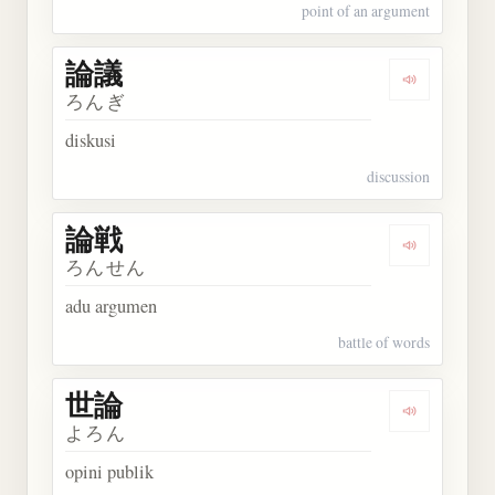
point of an argument
論議
Dengarkan 
ろんぎ
diskusi
discussion
論戦
Dengarkan 
ろんせん
adu argumen
battle of words
世論
Dengarkan 
よろん
opini publik