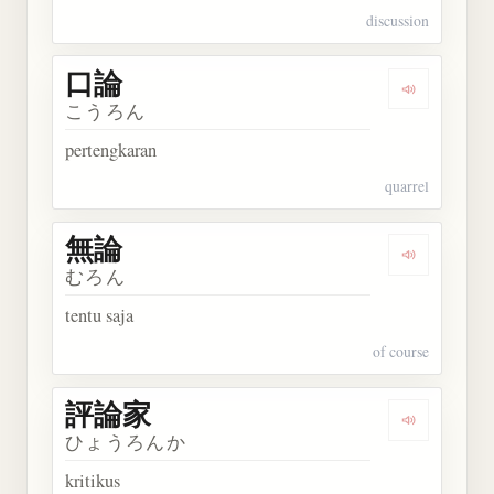
discussion
口論
Dengarkan 
こうろん
pertengkaran
quarrel
無論
Dengarkan 
むろん
tentu saja
of course
評論家
Dengarkan
ひょうろんか
kritikus