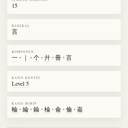
15
RADIKAL
言
KOMPONEN
一
•
｜
•
个
•
廾
•
冊
•
言
KANJI KENTEI
Level 5
KANJI MIRIP
輪
•
綸
•
錀
•
棆
•
侖
•
倫
•
崙