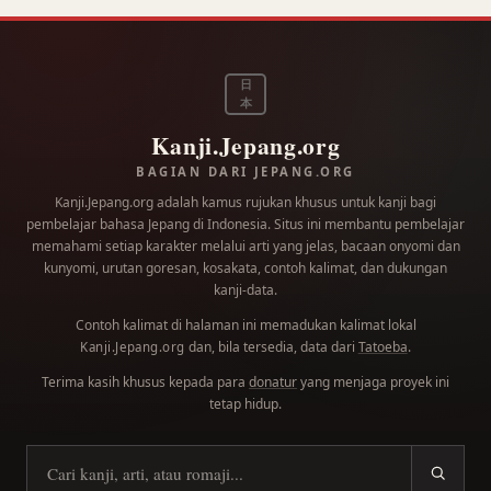
日
本
Kanji.Jepang.org
BAGIAN DARI JEPANG.ORG
Kanji.Jepang.org adalah kamus rujukan khusus untuk kanji bagi
pembelajar bahasa Jepang di Indonesia. Situs ini membantu pembelajar
memahami setiap karakter melalui arti yang jelas, bacaan onyomi dan
kunyomi, urutan goresan, kosakata, contoh kalimat, dan dukungan
kanji-data.
Contoh kalimat di halaman ini memadukan kalimat lokal
dan, bila tersedia, data dari
Tatoeba
.
Kanji.Jepang.org
Terima kasih khusus kepada para
donatur
yang menjaga proyek ini
tetap hidup.
Cari kanji