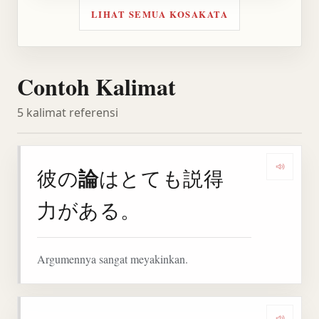
LIHAT SEMUA KOSAKATA
Contoh Kalimat
5 kalimat referensi
論
彼の
はとても説得
Denga
力がある。
Argumennya sangat meyakinkan.