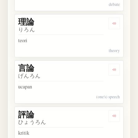
debate
理論
Dengarkan 
りろん
teori
theory
言論
Dengarkan 
げんろん
ucapan
(one's) speech
評論
Dengarkan 
ひょうろん
kritik