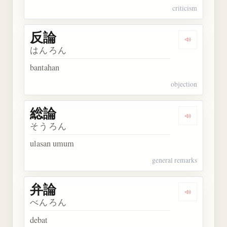
criticism
反論
Dengarkan 
はんろん
bantahan
objection
総論
Dengarkan 
そうろん
ulasan umum
general remarks
弁論
Dengarkan 
べんろん
debat