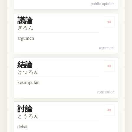
public opinion
議論
Dengarkan 
ぎろん
argumen
argument
結論
Dengarkan 
けつろん
kesimpulan
conclusion
討論
Dengarkan 
とうろん
debat