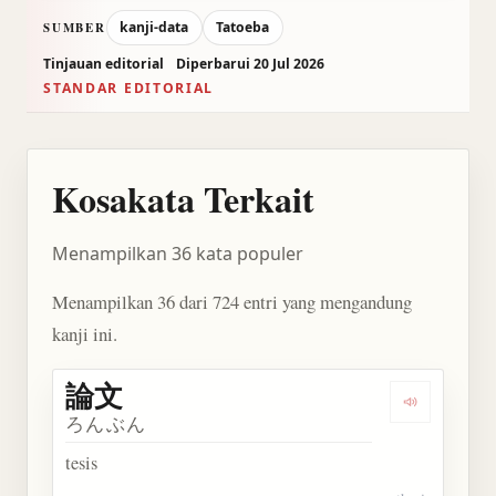
kanji-data
Tatoeba
SUMBER
Tinjauan editorial
Diperbarui 20 Jul 2026
STANDAR EDITORIAL
Kosakata Terkait
Menampilkan 36 kata populer
Menampilkan 36 dari 724 entri yang mengandung
kanji ini.
論文
Dengarkan 
ろんぶん
tesis