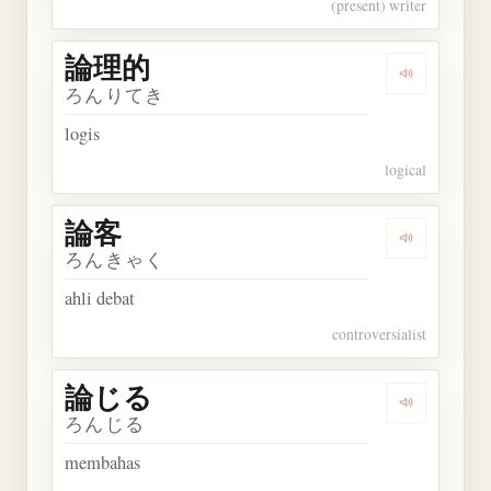
(present) writer
論理的
Dengarkan
ろんりてき
logis
logical
論客
Dengarkan 
ろんきゃく
ahli debat
controversialist
論じる
Dengarkan
ろんじる
membahas