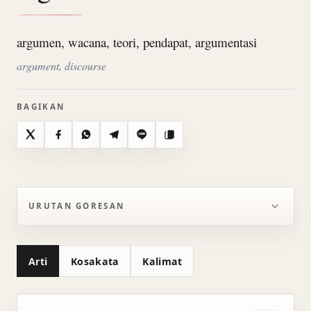
argumen, wacana, teori, pendapat, argumentasi
argument, discourse
BAGIKAN
X
Facebook
WhatsApp
Telegram
Line
Salin
URUTAN GORESAN
Arti
Kosakata
Kalimat