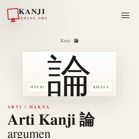
KANJI
日本
JEPANG.ORG
論
Kanji
論
JLPT N3
KELAS 6
ARTI / MAKNA
Arti Kanji 論
argumen