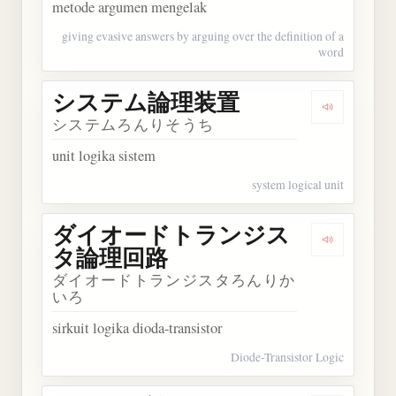
metode argumen mengelak
giving evasive answers by arguing over the definition of a
word
システム論理装置
Dengarka
システムろんりそうち
unit logika sistem
system logical unit
ダイオードトランジス
Dengark
タ論理回路
ダイオードトランジスタろんりか
いろ
sirkuit logika dioda-transistor
Diode-Transistor Logic