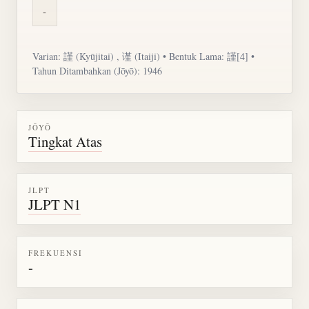
-
Varian: 謹 (Kyūjitai) , 谨 (Itaiji) • Bentuk Lama: 謹[4] •
Tahun Ditambahkan (Jōyō): 1946
JŌYŌ
Tingkat Atas
JLPT
JLPT N1
FREKUENSI
-