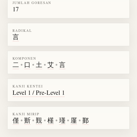
JUMLAH GORESAN
17
RADIKAL
言
KOMPONEN
二
•
口
•
土
•
艾
•
言
KANJI KENTEI
Level 1 / Pre-Level 1
KANJI MIRIP
僅
•
斳
•
覲
•
槿
•
瑾
•
厪
•
鄞