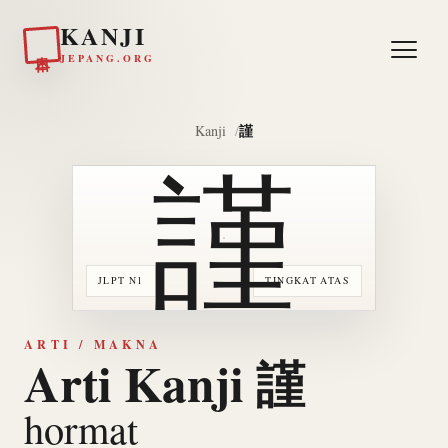
KANJI
日本
JEPANG.ORG
謹
Kanji
謹
JLPT N1
TINGKAT ATAS
ARTI / MAKNA
Arti Kanji 謹
hormat