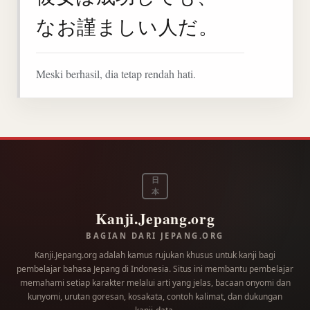
なお謹ましい人だ。
Meski berhasil, dia tetap rendah hati.
日
本
Kanji.Jepang.org
BAGIAN DARI JEPANG.ORG
Kanji.Jepang.org adalah kamus rujukan khusus untuk kanji bagi
pembelajar bahasa Jepang di Indonesia. Situs ini membantu pembelajar
memahami setiap karakter melalui arti yang jelas, bacaan onyomi dan
kunyomi, urutan goresan, kosakata, contoh kalimat, dan dukungan