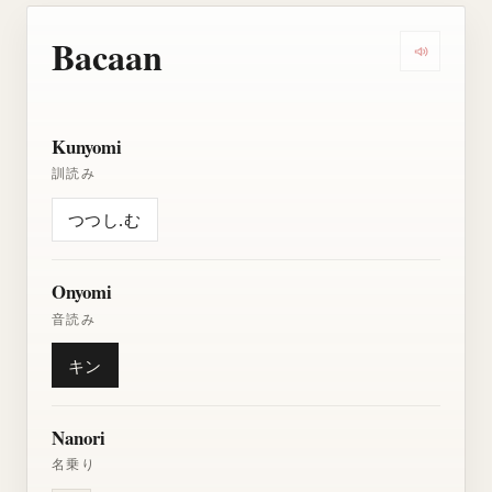
Bacaan
Dengarkan
Kunyomi
訓読み
つつし.む
Onyomi
音読み
キン
Nanori
名乗り