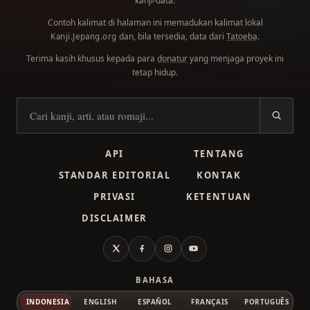
kanji-data.
Contoh kalimat di halaman ini memadukan kalimat lokal
dan, bila tersedia, data dari
Tatoeba
.
Kanji.Jepang.org
Terima kasih khusus kepada para
donatur
yang menjaga proyek ini
tetap hidup.
Cari kanji
API
TENTANG
STANDAR EDITORIAL
KONTAK
PRIVASI
KETENTUAN
DISCLAIMER
X
Facebook
Instagram
YouTube
BAHASA
INDONESIA
ENGLISH
ESPAÑOL
FRANÇAIS
PORTUGUÊS