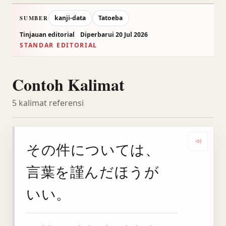
kanji-data
Tatoeba
SUMBER
Tinjauan editorial
Diperbarui 20 Jul 2026
STANDAR EDITORIAL
Contoh Kalimat
5 kalimat referensi
その件については、
Deng
言葉を謹んだほうが
いい。