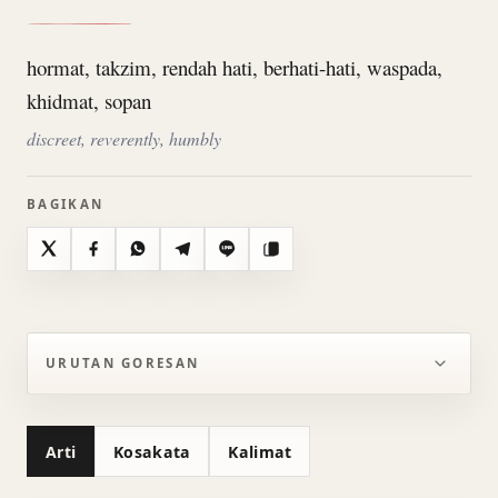
hormat, takzim, rendah hati, berhati-hati, waspada,
khidmat, sopan
discreet, reverently, humbly
BAGIKAN
X
Facebook
WhatsApp
Telegram
Line
Salin
URUTAN GORESAN
Arti
Kosakata
Kalimat