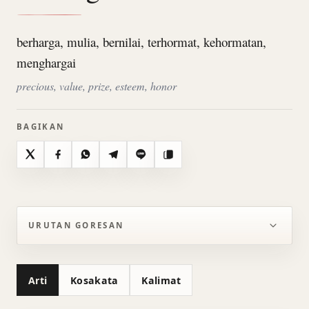
berharga, mulia, bernilai, terhormat, kehormatan,
menghargai
precious, value, prize, esteem, honor
BAGIKAN
X
Facebook
WhatsApp
Telegram
Line
Salin
URUTAN GORESAN
Arti
Kosakata
Kalimat