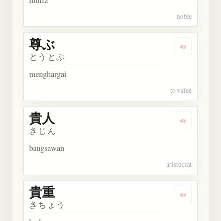
noble
尊ぶ
Dengarkan 
とうとぶ
menghargai
to value
貴人
Dengarkan 
きじん
bangsawan
aristocrat
貴重
Dengarkan 
きちょう