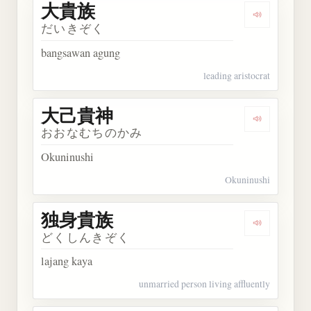
大貴族
Dengarkan
だいきぞく
bangsawan agung
leading aristocrat
大己貴神
Dengarkan
おおなむちのかみ
Okuninushi
Okuninushi
独身貴族
Dengarkan
どくしんきぞく
lajang kaya
unmarried person living affluently