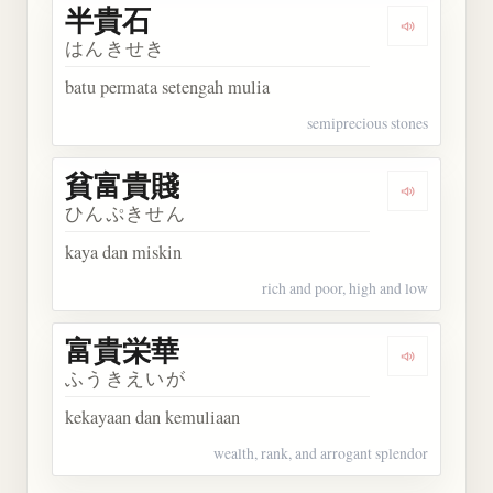
半貴石
Dengarkan
はんきせき
batu permata setengah mulia
semiprecious stones
貧富貴賤
Dengarkan
ひんぷきせん
kaya dan miskin
rich and poor, high and low
富貴栄華
Dengarkan
ふうきえいが
kekayaan dan kemuliaan
wealth, rank, and arrogant splendor