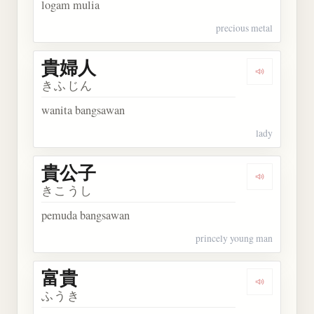
logam mulia
precious metal
貴婦人
Dengarkan
きふじん
wanita bangsawan
lady
貴公子
Dengarkan
きこうし
pemuda bangsawan
princely young man
富貴
Dengarkan 
ふうき