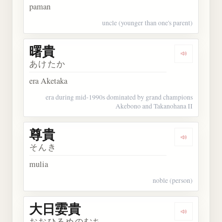
paman
uncle (younger than one's parent)
曙貴
Dengarkan 
あけたか
era Aketaka
era during mid-1990s dominated by grand champions
Akebono and Takanohana II
尊貴
Dengarkan 
そんき
mulia
noble (person)
大日孁貴
Dengarkan
おおひるめのむち