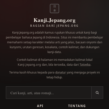
日
本
Kanji.Jepang.org
BAGIAN DARI JEPANG.ORG
Kanji.Jepang.org adalah kamus rujukan khusus untuk kanji bagi
pembelajar bahasa Jepang di Indonesia. Situs ini membantu pembelajar
memahami setiap karakter melalui arti yang jelas, bacaan onyomi dan
kunyomi, urutan goresan, kosakata, contoh kalimat, dan dukungan
kanji-data.
Contoh kalimat di halaman ini memadukan kalimat lokal
dan, bila tersedia, data dari
Tatoeba
.
Kanji.Jepang.org
Terima kasih khusus kepada para
donatur
yang menjaga proyek ini
tetap hidup.
Cari kanji
API
TENTANG