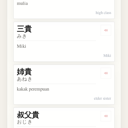
mulia
high class
三貴
Dengarkan 
みき
Miki
Miki
姉貴
Dengarkan 
あねき
kakak perempuan
elder sister
叔父貴
Dengarkan
おじき