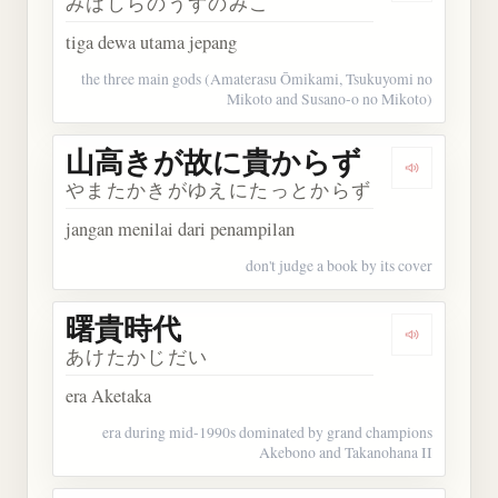
みはしらのうずのみこ
tiga dewa utama jepang
the three main gods (Amaterasu Ōmikami, Tsukuyomi no
Mikoto and Susano-o no Mikoto)
山高きが故に貴からず
Dengark
やまたかきがゆえにたっとからず
jangan menilai dari penampilan
don't judge a book by its cover
曙貴時代
Dengarkan
あけたかじだい
era Aketaka
era during mid-1990s dominated by grand champions
Akebono and Takanohana II