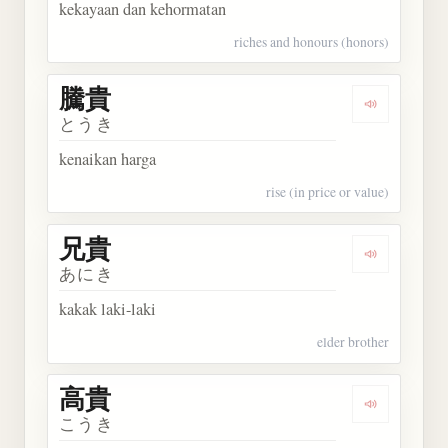
kekayaan dan kehormatan
riches and honours (honors)
騰貴
Dengarkan 
とうき
kenaikan harga
rise (in price or value)
兄貴
Dengarkan 
あにき
kakak laki-laki
elder brother
高貴
Dengarkan 
こうき