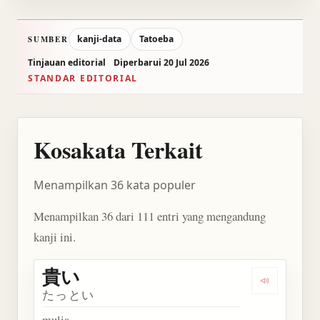
kanji-data
Tatoeba
SUMBER
Tinjauan editorial
Diperbarui 20 Jul 2026
STANDAR EDITORIAL
Kosakata Terkait
Menampilkan 36 kata populer
Menampilkan 36 dari 111 entri yang mengandung
kanji ini.
貴い
Dengarkan 
たっとい
mulia