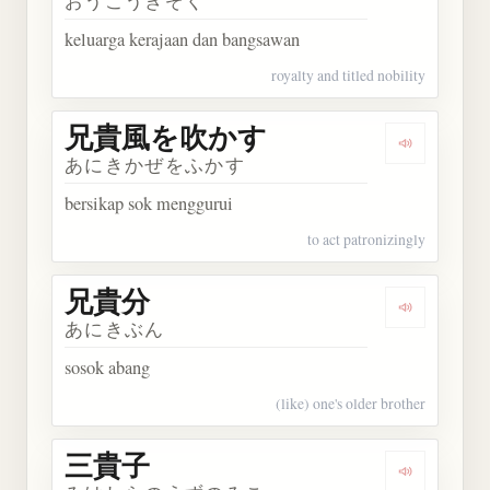
おうこうきぞく
keluarga kerajaan dan bangsawan
royalty and titled nobility
兄貴風を吹かす
Dengarka
あにきかぜをふかす
bersikap sok menggurui
to act patronizingly
兄貴分
Dengarkan
あにきぶん
sosok abang
(like) one's older brother
三貴子
Dengarkan