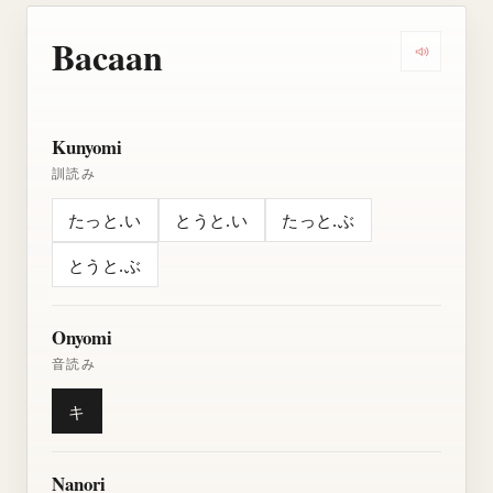
Bacaan
Dengarkan
Kunyomi
訓読み
たっと.い
とうと.い
たっと.ぶ
とうと.ぶ
Onyomi
音読み
キ
Nanori