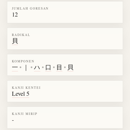
JUMLAH GORESAN
12
RADIKAL
貝
KOMPONEN
一
•
｜
•
ハ
•
口
•
目
•
貝
KANJI KENTEI
Level 5
KANJI MIRIP
-