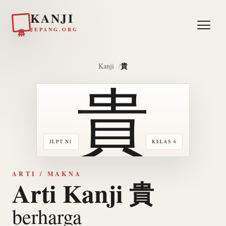
KANJI
日本
JEPANG.ORG
貴
Kanji
貴
JLPT N1
KELAS 6
ARTI / MAKNA
Arti Kanji 貴
berharga