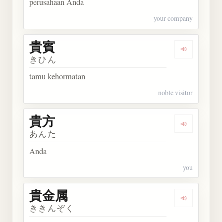
perusahaan Anda
your company
貴賓
Dengarkan 
きひん
tamu kehormatan
noble visitor
貴方
Dengarkan 
あんた
Anda
you
貴金属
Dengarkan
ききんぞく