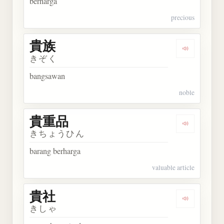
berharga
precious
貴族
Dengarkan 
きぞく
bangsawan
noble
貴重品
Dengarkan
きちょうひん
barang berharga
valuable article
貴社
Dengarkan 
きしゃ