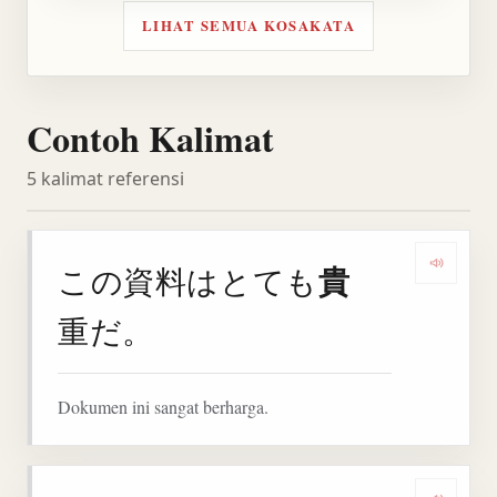
LIHAT SEMUA KOSAKATA
Contoh Kalimat
5 kalimat referensi
貴
この資料はとても
Denga
重だ。
Dokumen ini sangat berharga.