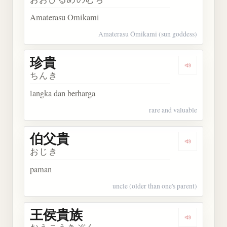
Amaterasu Omikami
Amaterasu Ōmikami (sun goddess)
珍貴
Dengarkan 
ちんき
langka dan berharga
rare and valuable
伯父貴
Dengarkan
おじき
paman
uncle (older than one's parent)
王侯貴族
Dengarkan