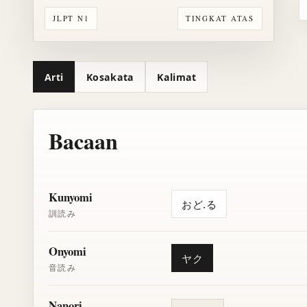
JLPT N1
TINGKAT ATAS
Arti
Kosakata
Kalimat
Bacaan
Kunyomi
おど.る
訓読み
Onyomi
ヤク
音読み
Nanori