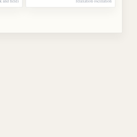
k and field)
relaxation oscillation