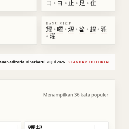
口
•
ヨ
•
止
•
足
•
隹
KANJI MIRIP
耀
•
曜
•
燿
•
籊
•
趯
•
翟
•
濯
auan editorial
Diperbarui 20 Jul 2026
STANDAR EDITORIAL
Menampilkan 36 kata populer
躍起