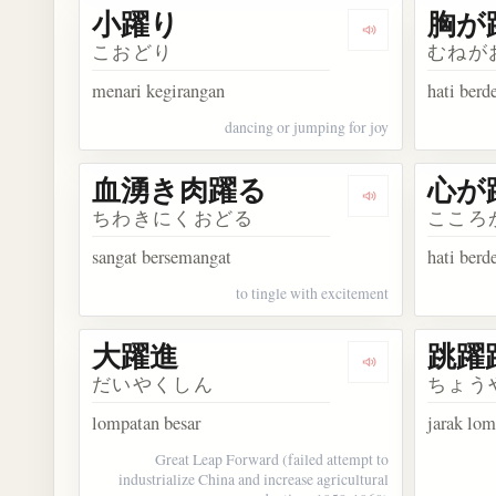
小躍り
胸が
Dengarkan kosa
こおどり
むねが
menari kegirangan
hati berd
dancing or jumping for joy
血湧き肉躍る
心が
Dengarkan ko
ちわきにくおどる
こころ
sangat bersemangat
hati berd
to tingle with excitement
大躍進
跳躍
Dengarkan kosa
だいやくしん
ちょう
lompatan besar
jarak lo
Great Leap Forward (failed attempt to
industrialize China and increase agricultural