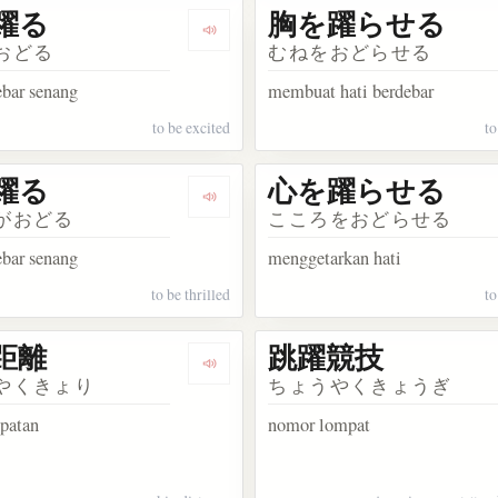
躍る
胸を躍らせる
kata 小躍り
Dengarkan kosakata 胸が躍る
おどる
むねをおどらせる
ebar senang
membuat hati berdebar
to be excited
to
躍る
心を躍らせる
sakata 血湧き肉躍る
Dengarkan kosakata 心が躍る
がおどる
こころをおどらせる
ebar senang
menggetarkan hati
to be thrilled
to
距離
跳躍競技
kata 大躍進
Dengarkan kosakata 跳躍距離
やくきょり
ちょうやくきょうぎ
mpatan
nomor lompat