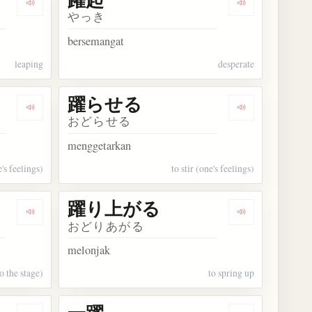
Dengarkan kosakata 躍り
Dengarkan kos
やっき
bersemangat
leaping
desperate
躍らせる
Dengarkan kosakata 躍らす
Dengarkan ko
おどらせる
menggetarkan
e's feelings)
to stir (one's feelings)
躍り上がる
Dengarkan kosakata 躍り出る
Dengarkan k
おどりあがる
melonjak
to the stage)
to spring up