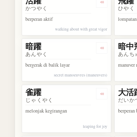
活躍
飛躍
Dengarkan kosa
かつやく
ひやく
berperan aktif
lompatan
walking about with great vigor
暗躍
暗中
Dengarkan kosa
あんやく
あんち
bergerak di balik layar
manuver r
secret manoeuvres (maneuvers)
雀躍
大活
Dengarkan kosa
じゃくやく
だいか
melonjak kegirangan
berperan 
leaping for joy