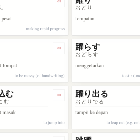
kata 躍如
Dengarkan kosakata 躍進
ん
おどり
 pesat
lompatan
making rapid progress
躍らす
kata 躍動
Dengarkan kosakata 躍る
おどらす
t-lompat
menggetarkan
to be messy (of handwriting)
to stir (on
込む
躍り出る
akata 躍りかかる
Dengarkan kosakata 躍り込む
こむ
おどりでる
t masuk
tampil ke depan
to jump into
to leap out (e.g. on