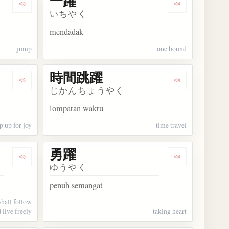
一躍
Dengarkan kosakata 跳躍
Dengarkan kos
いちやく
mendadak
jump
one bound
時間跳躍
Dengarkan kosakata 欣喜雀躍
Dengarkan ko
じかんちょうやく
lompatan waktu
 up for joy
time travel
勇躍
Dengarkan kosakata 鳶飛魚躍
Dengarkan kos
ゆうやく
penuh semangat
shall follow
 live freely
taking heart