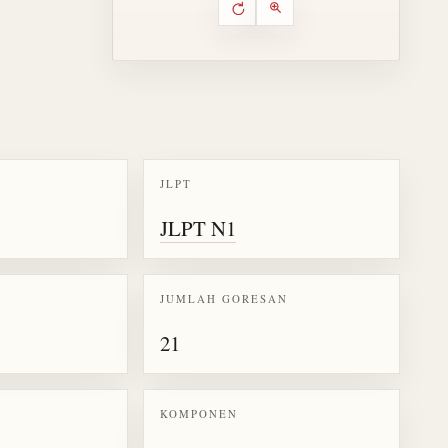
Putar ulang animasi
Kontrol animasi urutan goresa
Perbesar animasi
JLPT
k kanji 躍
JLPT N1
JUMLAH GORESAN
21
KOMPONEN