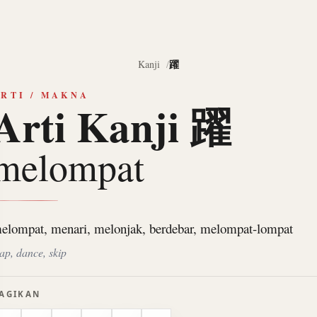
躍
Kanji
RTI / MAKNA
Arti Kanji 躍
melompat
elompat, menari, melonjak, berdebar, melompat-lompat
eap, dance, skip
AGIKAN