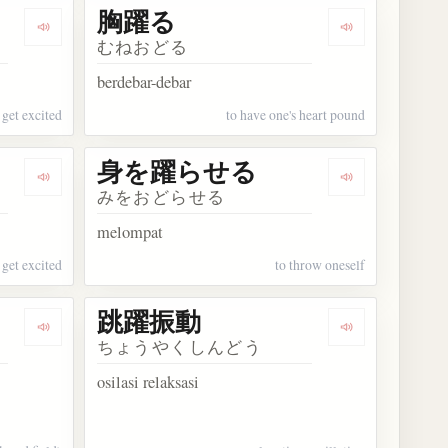
胸躍る
Dengarkan kosakata 胸を躍らせる
Dengarkan ko
むねおどる
berdebar-debar
 get excited
to have one's heart pound
身を躍らせる
Dengarkan kosakata 心を躍らせる
Dengarkan k
みをおどらせる
melompat
 get excited
to throw oneself
跳躍振動
Dengarkan kosakata 跳躍競技
Dengarkan ko
ちょうやくしんどう
osilasi relaksasi