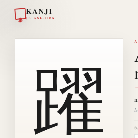
KANJI
日本
JEPANG.ORG
A
躍
m
l
B