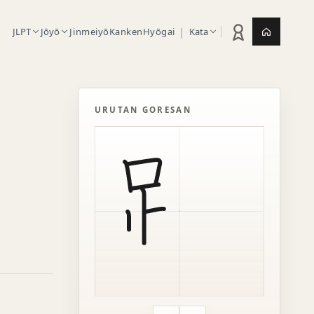
|
JLPT
Jōyō
Jinmeiyō
Kanken
Hyōgai
Kata
Statistik latihan
Jepang.or
URUTAN GORESAN