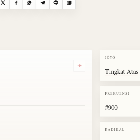
X
Facebook
WhatsApp
Telegram
Line
Salin
JŌYŌ
Dengarkan semua bacaan untu
Tingkat Atas
FREKUENSI
#900
RADIKAL