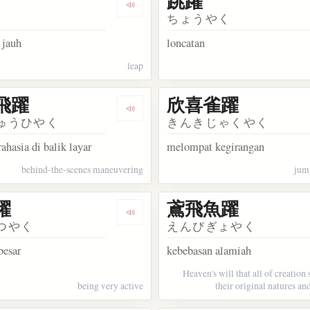
跳躍
kata 活躍
Dengarkan kosakata 飛躍
ちょうやく
 jauh
loncatan
leap
飛躍
欣喜雀躍
kata 暗躍
Dengarkan kosakata 暗中飛躍
ゅうひやく
きんきじゃくやく
ahasia di balik layar
melompat kegirangan
behind-the-scenes maneuvering
jump
躍
鳶飛魚躍
kata 雀躍
Dengarkan kosakata 大活躍
つやく
えんぴぎょやく
besar
kebebasan alamiah
Heaven's will that all of creation 
being very active
their original natures and