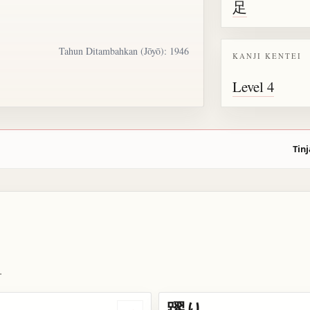
足
Tahun Ditambahkan (Jōyō): 1946
KANJI KENTEI
Level 4
Tinj
.
躍り