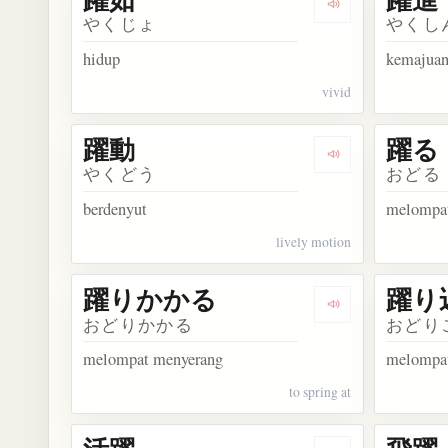
Dengarkan kosa
やくじょ
やくし
hidup
kemajuan
vivid
躍動
躍る
Dengarkan kosa
やくどう
おどる
berdenyut
melompa
lively motion
躍りかかる
躍り
Dengarkan kos
おどりかかる
おどり
melompat menyerang
melompa
to spring at