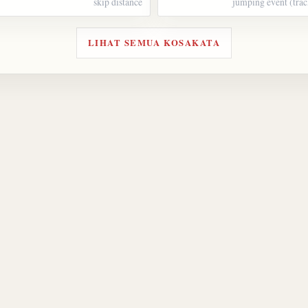
skip distance
jumping event (trac
LIHAT SEMUA KOSAKATA