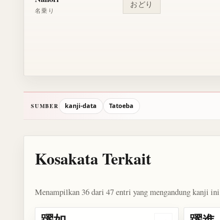
おどり
名乗り
kanji-data
Tatoeba
SUMBER
Kosakata Terkait
Menampilkan 36 dari 47 entri yang mengandung kanji ini
躍如
躍進