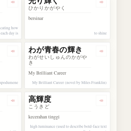
光り輝く
Dengarkan kosakata 六輝
Dengarkan ko
ひかりかがやく
bersinar
dicating how
 each day is
to shine
わが青春の輝き
Dengarkan kosakata リシア輝石
Dengarkan 
わがせいしゅんのかがや
き
My Brilliant Career
spodumene
My Brilliant Career (novel by Miles Franklin)
高輝度
Dengarkan kosakata 頑火輝石
Dengarkan ko
こうきど
kecerahan tinggi
high luminance (used to describe bold-face text