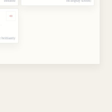
enstatite
on display screen)
Dengarkan kosakata 照り輝く
e brilliantly