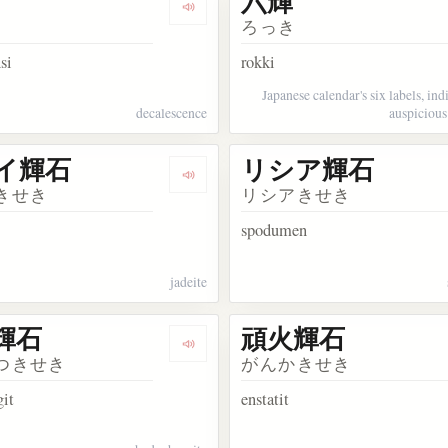
六輝
kata 光輝
Dengarkan kosakata 減輝
ろっき
si
rokki
Japanese calendar's six labels, in
decalescence
auspicious
イ輝石
リシア輝石
sakata ピジョン輝石
Dengarkan kosakata ヒスイ輝石
きせき
リシアきせき
spodumen
jadeite
輝石
頑火輝石
akata 加納輝石
Dengarkan kosakata 灰鉄輝石
つきせき
がんかきせき
git
enstatit