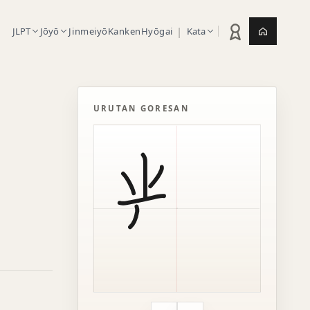
|
JLPT
Jōyō
Jinmeiyō
Kanken
Hyōgai
Kata
Statistik latihan
Jepang.or
URUTAN GORESAN