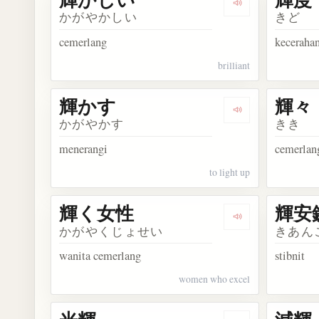
Dengarkan kos
かがやかしい
きど
cemerlang
keceraha
brilliant
輝かす
輝々
Dengarkan kosa
かがやかす
きき
menerangi
cemerlan
to light up
輝く女性
輝安
Dengarkan kos
かがやくじょせい
きあん
wanita cemerlang
stibnit
women who excel