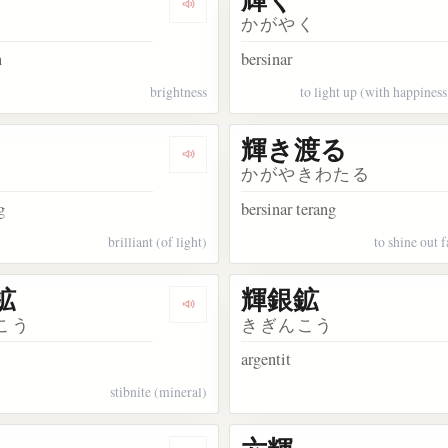
akata 輝かしい
Dengarkan kosakata 輝度
かがやく
n
bersinar
brightness
to light up (with happiness,
輝き渡る
kata 輝かす
Dengarkan kosakata 輝々
かがやきわたる
g
bersinar terang
brilliant (of light)
to shine out 
鉱
輝銀鉱
akata 輝く女性
Dengarkan kosakata 輝安鉱
こう
きぎんこう
argentit
stibnite (mineral)