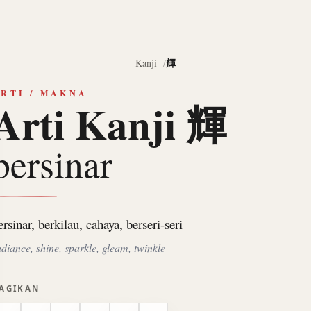
輝
Kanji
RTI / MAKNA
Arti Kanji 輝
bersinar
ersinar, berkilau, cahaya, berseri-seri
adiance, shine, sparkle, gleam, twinkle
AGIKAN