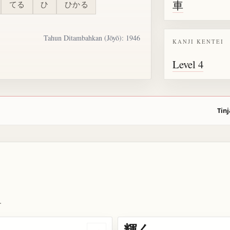
車
てる
ひ
ひかる
Tahun Ditambahkan (Jōyō): 1946
KANJI KENTEI
Level 4
Tinj
.
輝く