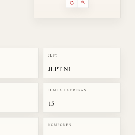
Putar ulang animasi
Kontrol animasi urutan goresa
Perbesar animasi
JLPT
k kanji 輝
JLPT N1
JUMLAH GORESAN
15
KOMPONEN