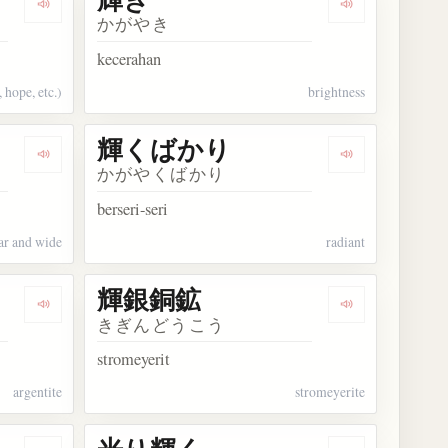
Dengarkan kosakata 輝く
Dengarkan kos
かがやき
kecerahan
 hope, etc.)
brightness
輝くばかり
Dengarkan kosakata 輝き渡る
Dengarkan k
かがやくばかり
berseri-seri
far and wide
radiant
輝銀銅鉱
Dengarkan kosakata 輝銀鉱
Dengarkan ko
きぎんどうこう
stromeyerit
argentite
stromeyerite