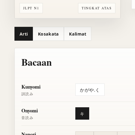
JLPT N1
TINGKAT ATAS
Arti
Kosakata
Kalimat
Bacaan
Kunyomi
かがや.く
訓読み
Onyomi
キ
音読み
Nanori