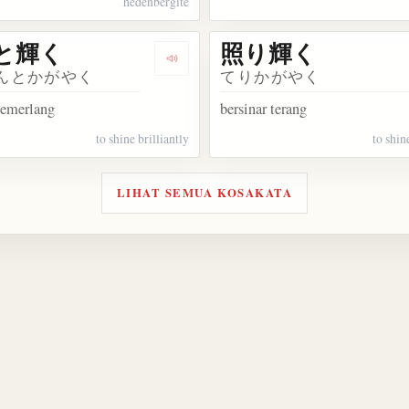
hedenbergite
と輝く
照り輝く
akata 冴え輝く
Dengarkan kosakata 燦然と輝く
んとかがやく
てりかがやく
cemerlang
bersinar terang
to shine brilliantly
to shin
LIHAT SEMUA KOSAKATA