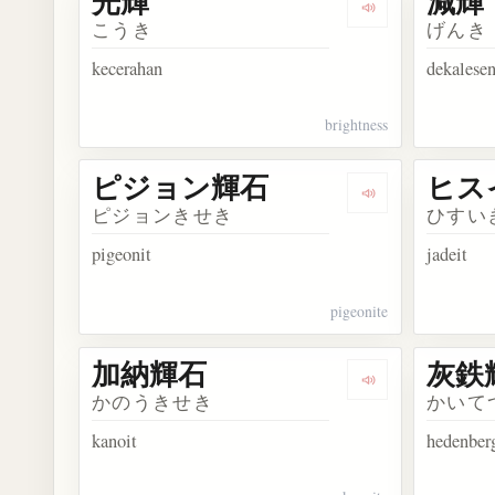
光輝
減輝
Dengarkan kosa
こうき
げんき
kecerahan
dekalesen
brightness
ピジョン輝石
ヒス
Dengarkan ko
ピジョンきせき
ひすい
pigeonit
jadeit
pigeonite
加納輝石
灰鉄
Dengarkan kos
かのうきせき
かいて
kanoit
hedenber