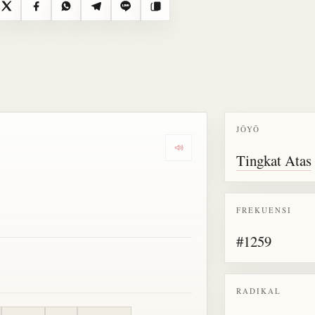
X
Facebook
WhatsApp
Telegram
Line
Salin
JŌYŌ
Dengarkan semua bacaan untu
Tingkat Atas
FREKUENSI
#1259
RADIKAL