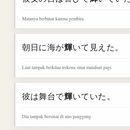
Matanya berbinar karena gembira.
輝
朝日に海が
いて見えた。
Laut tampak berkilau terkena sinar matahari pagi.
輝
彼は舞台で
いていた。
Dia tampak bersinar di atas panggung.