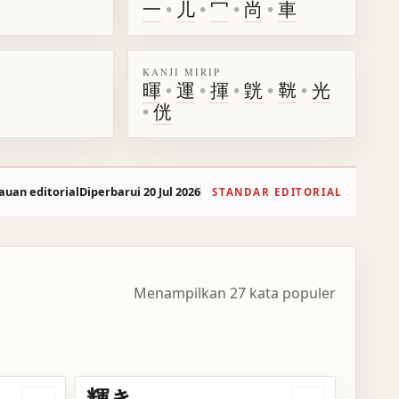
一
•
儿
•
冖
•
尚
•
車
KANJI MIRIP
暉
•
運
•
揮
•
皝
•
𩊠
•
光
•
侊
auan editorial
Diperbarui 20 Jul 2026
STANDAR EDITORIAL
Menampilkan 27 kata populer
輝き