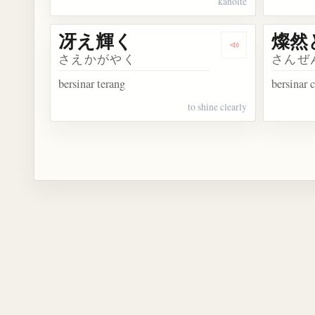
kanoite
冴え輝く
燦然
Dengarkan kos
さえかがやく
さんぜ
bersinar terang
bersinar 
to shine clearly