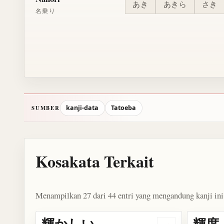
あき
あきら
さき
名乗り
kanji-data
Tatoeba
SUMBER
Kosakata Terkait
Menampilkan 27 dari 44 entri yang mengandung kanji ini
輝かしい
輝度