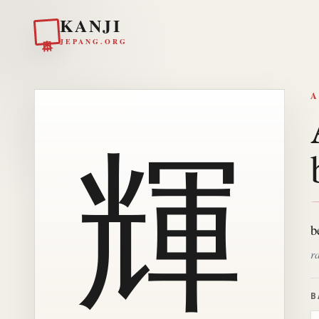
KANJI
日本
JEPANG.ORG
A
輝
b
r
B