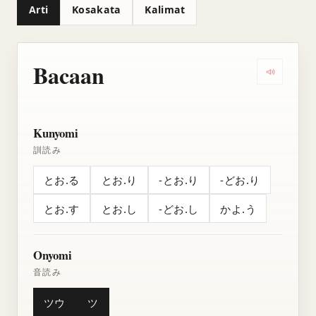
Arti
Kosakata
Kalimat
Bacaan
Dengarkan
Kunyomi
訓読み
とお.る
とお.り
-とお.り
-どお.り
とお.す
とお.し
-どお.し
かよ.う
Onyomi
音読み
ツウ
ツ