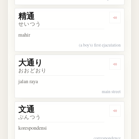
精通
Dengarkan 
せいつう
mahir
(a boy's) first ejaculation
大通り
Dengarkan
おおどおり
jalan raya
main street
文通
Dengarkan 
ぶんつう
korespondensi
correspondence