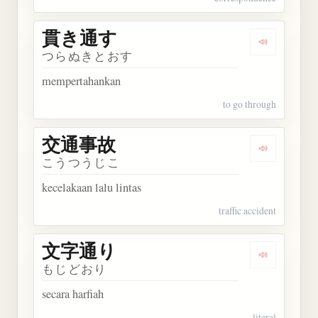
貫き通す
Dengarkan
つらぬきとおす
mempertahankan
to go through
交通事故
Dengarkan
こうつうじこ
kecelakaan lalu lintas
traffic accident
文字通り
Dengarkan
もじどおり
secara harfiah
literal