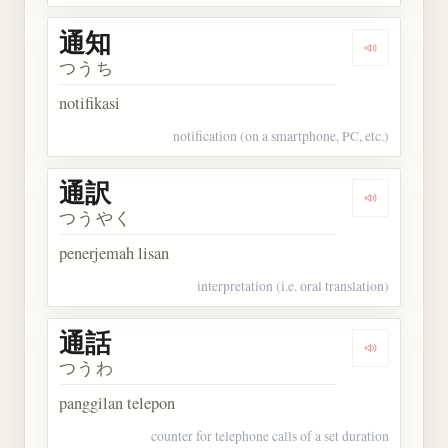
通知
Dengarkan 
つうち
notifikasi
notification (on a smartphone, PC, etc.)
通訳
Dengarkan 
つうやく
penerjemah lisan
interpretation (i.e. oral translation)
通話
Dengarkan 
つうわ
panggilan telepon
counter for telephone calls of a set duration