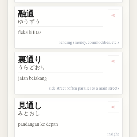
融通
Dengarkan 
ゆうずう
fleksibilitas
lending (money, commodities, etc.)
裏通り
Dengarkan
うらどおり
jalan belakang
side street (often parallel to a main street)
見通し
Dengarkan
みとおし
pandangan ke depan
insight