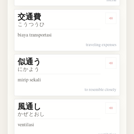
交通費
Dengarkan
こうつうひ
biaya transportasi
traveling expenses
似通う
Dengarkan
にかよう
mirip sekali
to resemble closely
風通し
Dengarkan
かぜとおし
ventilasi