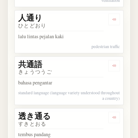
ventilation
人通り
Dengarkan
ひとどおり
lalu lintas pejalan kaki
pedestrian traffic
共通語
Dengarkan
きょうつうご
bahasa pengantar
standard language (language variety understood throughout
a country)
透き通る
Dengarkan
すきとおる
tembus pandang