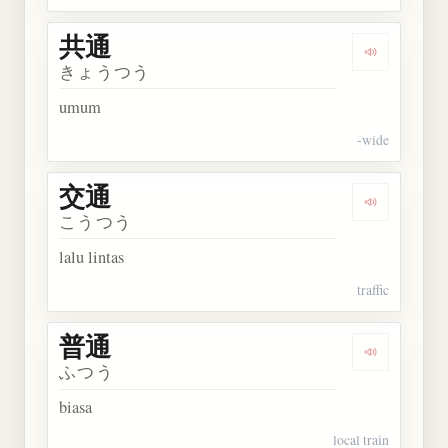
共通
Dengarkan 
きょうつう
umum
-wide
交通
Dengarkan 
こうつう
lalu lintas
traffic
普通
Dengarkan 
ふつう
biasa
local train