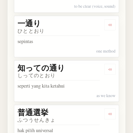
to be clear (voice, sound)
一通り
Dengarkan
ひととおり
sepintas
one method
知っての通り
Dengarka
しってのとおり
seperti yang kita ketahui
as we know
普通選挙
Dengarkan
ふつうせんきょ
hak pilih universal