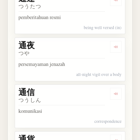
Dengarkan 
つうたつ
pemberitahuan resmi
being well versed (in)
通夜
Dengarkan 
つや
persemayaman jenazah
all-night vigil over a body
通信
Dengarkan 
つうしん
komunikasi
correspondence
通貨