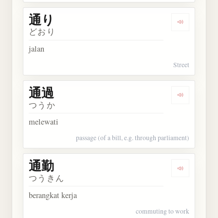
通り
Dengarkan 
どおり
jalan
Street
通過
Dengarkan 
つうか
melewati
passage (of a bill, e.g. through parliament)
通勤
Dengarkan 
つうきん
berangkat kerja
commuting to work