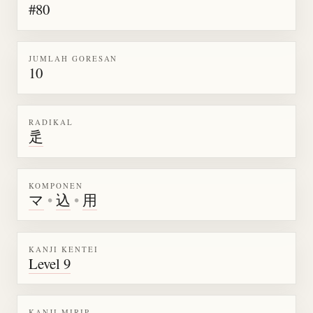
#80
JUMLAH GORESAN
10
RADIKAL
辵
KOMPONEN
マ
•
込
•
用
KANJI KENTEI
Level 9
KANJI MIRIP