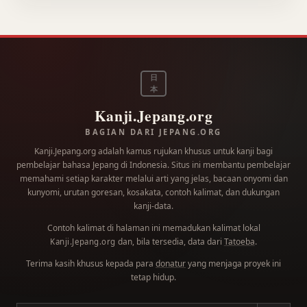
日
本
Kanji.Jepang.org
BAGIAN DARI JEPANG.ORG
Kanji.Jepang.org adalah kamus rujukan khusus untuk kanji bagi
pembelajar bahasa Jepang di Indonesia. Situs ini membantu pembelajar
memahami setiap karakter melalui arti yang jelas, bacaan onyomi dan
kunyomi, urutan goresan, kosakata, contoh kalimat, dan dukungan
kanji-data.
Contoh kalimat di halaman ini memadukan kalimat lokal
dan, bila tersedia, data dari
Tatoeba
.
Kanji.Jepang.org
Terima kasih khusus kepada para
donatur
yang menjaga proyek ini
tetap hidup.