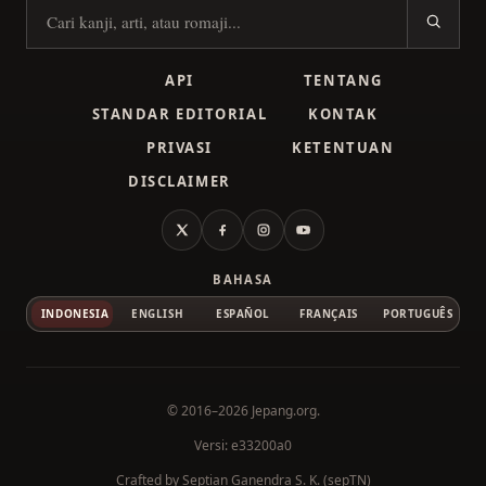
Cari kanji
API
TENTANG
STANDAR EDITORIAL
KONTAK
PRIVASI
KETENTUAN
DISCLAIMER
X
Facebook
Instagram
YouTube
BAHASA
INDONESIA
ENGLISH
ESPAÑOL
FRANÇAIS
PORTUGUÊS
© 2016–2026
Jepang.org
.
Versi: e33200a0
Crafted by
Septian Ganendra S. K. (sepTN)