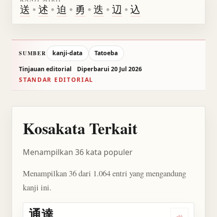
送
•
述
•
迫
•
勇
•
迭
•
辺
•
込
kanji-data
Tatoeba
SUMBER
Tinjauan editorial
Diperbarui 20 Jul 2026
STANDAR EDITORIAL
Kosakata Terkait
Menampilkan 36 kata populer
Menampilkan 36 dari 1.064 entri yang mengandung
kanji ini.
通達