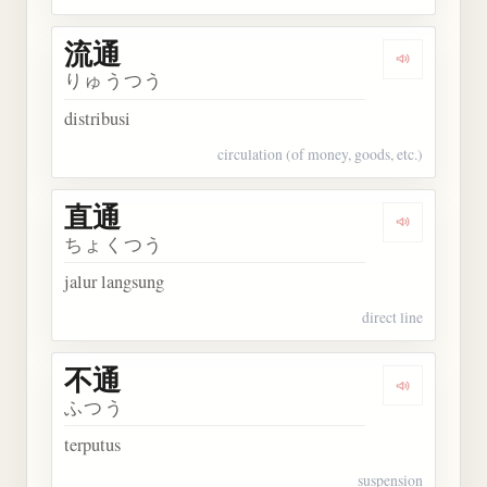
流通
Dengarkan 
りゅうつう
distribusi
circulation (of money, goods, etc.)
直通
Dengarkan 
ちょくつう
jalur langsung
direct line
不通
Dengarkan 
ふつう
terputus
suspension