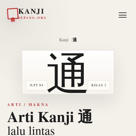
KANJI
日本
JEPANG.ORG
通
Kanji
通
JLPT N4
KELAS 2
ARTI / MAKNA
Arti Kanji 通
lalu lintas