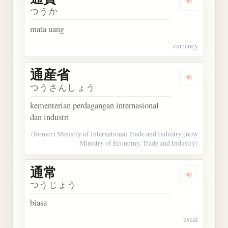
Dengarkan 
つうか
mata uang
currency
通産省
Dengarkan
つうさんしょう
kementerian perdagangan internasional
dan industri
(former) Ministry of International Trade and Industry (now
Ministry of Economy, Trade and Industry)
通常
Dengarkan 
つうじょう
biasa
usual