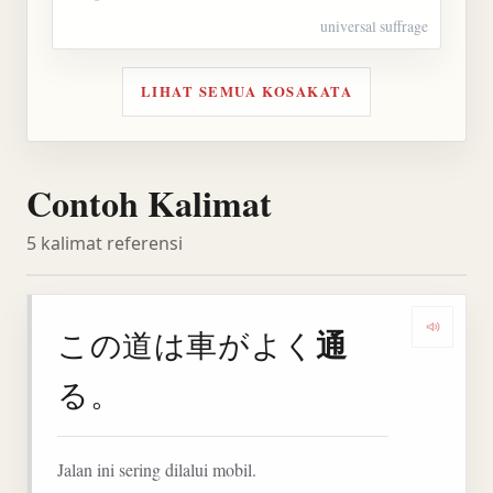
universal suffrage
LIHAT SEMUA KOSAKATA
Contoh Kalimat
5 kalimat referensi
通
この道は車がよく
Denga
る。
Jalan ini sering dilalui mobil.