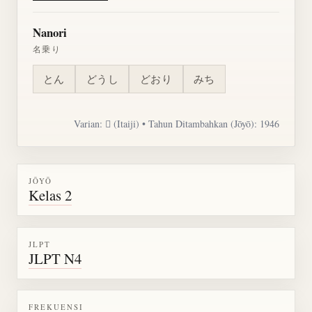
Nanori
名乗り
とん
どうし
どおり
みち
Varian: 𢓶 (Itaiji) • Tahun Ditambahkan (Jōyō): 1946
JŌYŌ
Kelas 2
JLPT
JLPT N4
FREKUENSI