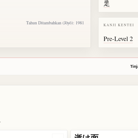
辵
Tahun Ditambahkan (Jōyō): 1981
KANJI KENTEI
Pre-Level 2
Tinj
.
逝け面