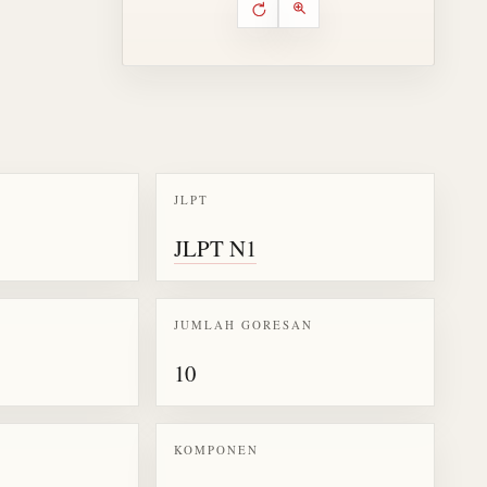
Putar ulang animasi
Kontrol animasi urutan goresa
Perbesar animasi
JLPT
k kanji 逝
JLPT N1
JUMLAH GORESAN
10
KOMPONEN