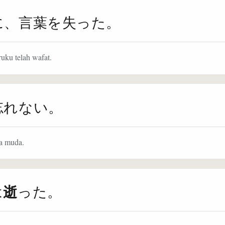
に、言葉を失った。
uku telah wafat.
忘れない。
a muda.
逝
は
った。