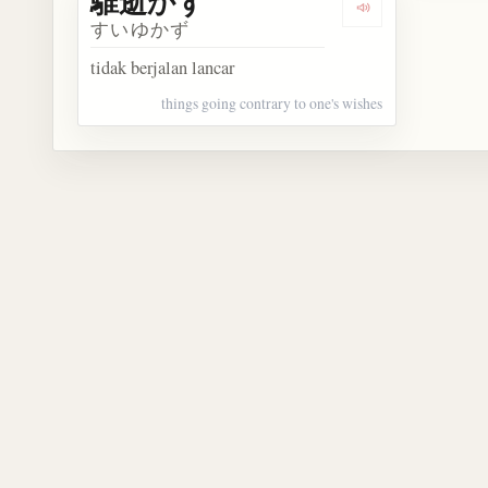
騅逝かず
Dengarkan kos
すいゆかず
tidak berjalan lancar
things going contrary to one's wishes