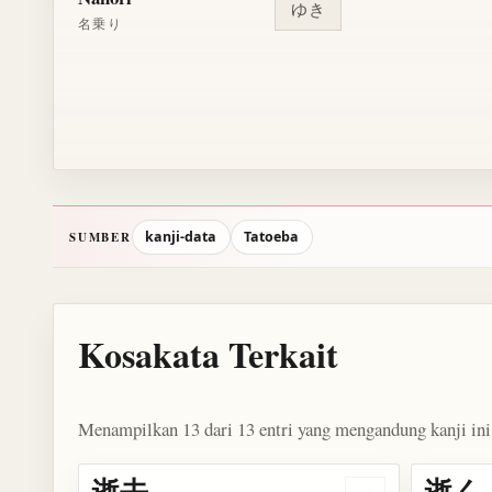
ゆき
名乗り
kanji-data
Tatoeba
SUMBER
Kosakata Terkait
Menampilkan 13 dari 13 entri yang mengandung kanji ini
逝去
逝く