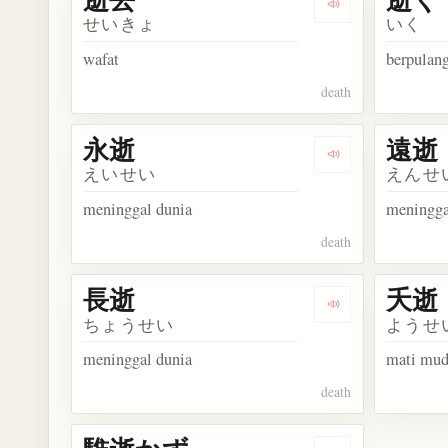
Dengarkan kosa
せいきょ
いく
wafat
berpulan
death
永逝
遠逝
Dengarkan kosa
えいせい
えんせ
meninggal dunia
meningga
death
長逝
夭逝
Dengarkan kosa
ちょうせい
ようせ
meninggal dunia
mati mu
death