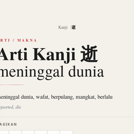
逝
Kanji
RTI / MAKNA
Arti Kanji 逝
meninggal dunia
eninggal dunia, wafat, berpulang, mangkat, berlalu
eparted, die
AGIKAN