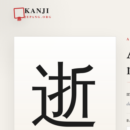
KANJI
日本
JEPANG.ORG
A
逝
m
d
B