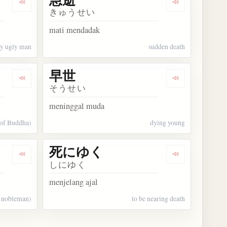
Dengarkan kosakata 逝け面
Dengarkan kos
きゅうせい
mati mendadak
ly ugly man
sudden death
早世
Dengarkan kosakata 善逝
Dengarkan kos
そうせい
meninggal muda
 of Buddha)
dying young
死にゆく
Dengarkan kosakata 薨逝
Dengarkan ko
しにゆく
menjelang ajal
a nobleman)
to be nearing death