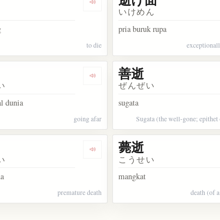
kata 逝去
Dengarkan kosakata 逝く
いけめん
g
pria buruk rupa
to die
exceptional
善逝
kata 永逝
Dengarkan kosakata 遠逝
い
ぜんぜい
l dunia
sugata
going afar
Sugata (the well-gone; epithet
薨逝
kata 長逝
Dengarkan kosakata 夭逝
い
こうせい
da
mangkat
premature death
death (of 