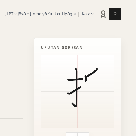
|
JLPT
Jōyō
Jinmeiyō
Kanken
Hyōgai
Kata
Statistik latihan
Jepang.or
URUTAN GORESAN