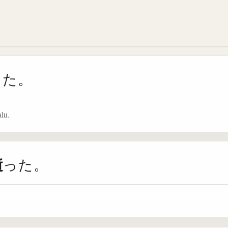
った。
lu.
逝
った。