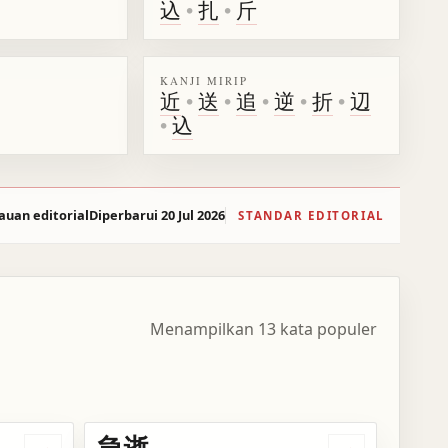
込
•
扎
•
斤
KANJI MIRIP
近
•
送
•
追
•
逆
•
折
•
辺
•
込
auan editorial
Diperbarui 20 Jul 2026
STANDAR EDITORIAL
Menampilkan 13 kata populer
急逝