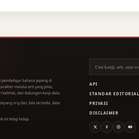
Cari kanji
i pembelajar bahasa Jepang di
API
akter melalui arti yang jelas,
 kalimat, dan dukungan kanji-data.
STANDAR EDITORIA
dan, bila tersedia, data
.Jepang.org
PRIVASI
DISCLAIMER
 ini tetap hidup.
X
Facebook
Instagram
You