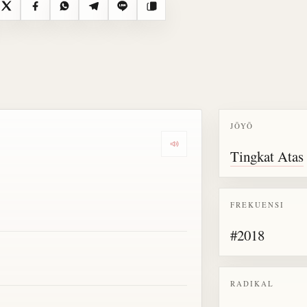
X
Facebook
WhatsApp
Telegram
Line
Salin
JŌYŌ
Dengarkan semua bacaan untu
Tingkat Atas
FREKUENSI
#2018
RADIKAL