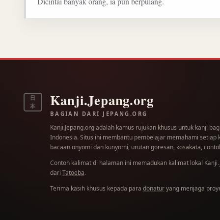
Dicintai banyak orang, ia pun berpulang.
Kanji.Jepang.org
日
本
BAGIAN DARI JEPANG.ORG
Kanji.Jepang.org adalah kamus rujukan khusus untuk kanji bag
Indonesia. Situs ini membantu pembelajar memahami setiap kar
bacaan onyomi dan kunyomi, urutan goresan, kosakata, contoh
Contoh kalimat di halaman ini memadukan kalimat lokal
Kanji
dari
Tatoeba
.
Terima kasih khusus kepada para
donatur
yang menjaga proyek