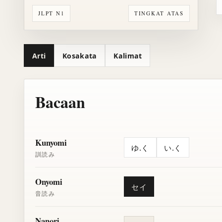
JLPT N1
TINGKAT ATAS
Arti
Kosakata
Kalimat
Bacaan
Kunyomi
ゆ.く
い.く
訓読み
Onyomi
セイ
音読み
Nanori