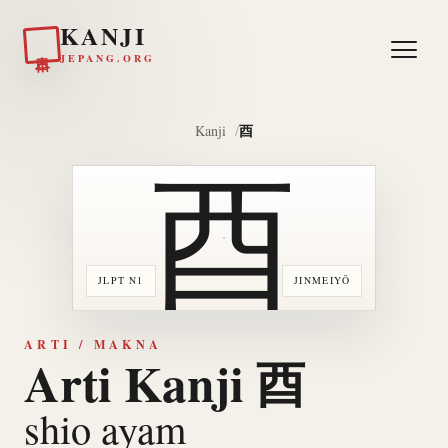
KANJI
日本
JEPANG.ORG
酉
Kanji
酉
JLPT N1
JINMEIYŌ
ARTI / MAKNA
Arti Kanji 酉
shio ayam