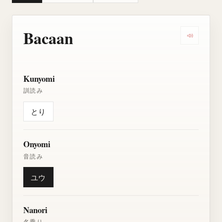
Bacaan
Dengarkan
Kunyomi
訓読み
とり
Onyomi
音読み
ユウ
Nanori
名乗り