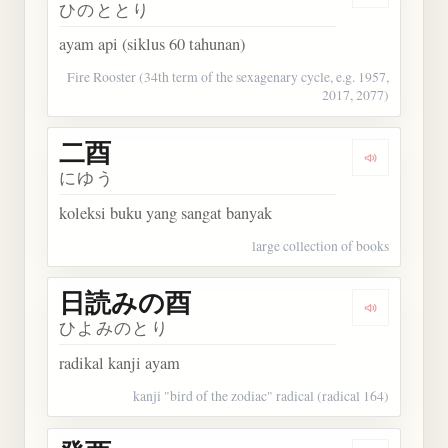
ひのととり
ayam api (siklus 60 tahunan)
Fire Rooster (34th term of the sexagenary cycle, e.g. 1957,
2017, 2077)
二酉
Dengarkan 
にゆう
koleksi buku yang sangat banyak
large collection of books
日読みの酉
Dengarka
ひよみのとり
radikal kanji ayam
kanji "bird of the zodiac" radical (radical 164)