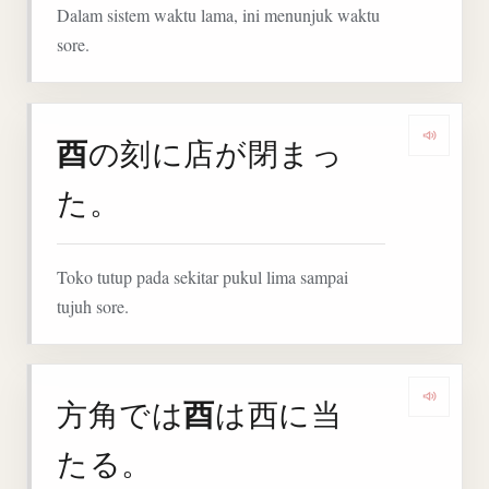
Dalam sistem waktu lama, ini menunjuk waktu
sore.
酉
の刻に店が閉まっ
Denga
た。
Toko tutup pada sekitar pukul lima sampai
tujuh sore.
酉
方角では
は西に当
Denga
たる。