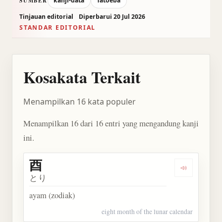
kanji-data
Tatoeba
SUMBER
Tinjauan editorial
Diperbarui 20 Jul 2026
STANDAR EDITORIAL
Kosakata Terkait
Menampilkan 16 kata populer
Menampilkan 16 dari 16 entri yang mengandung kanji
ini.
酉
Dengarkan 
とり
ayam (zodiak)
eight month of the lunar calendar