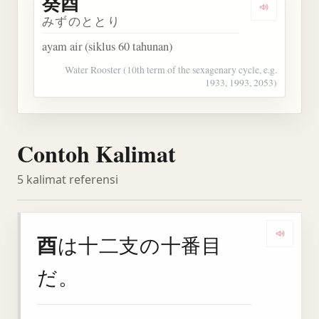
癸酉
Dengarkan 
みずのととり
ayam air (siklus 60 tahunan)
Water Rooster (10th term of the sexagenary cycle, e.g.
1933, 1993, 2053)
Contoh Kalimat
5 kalimat referensi
酉
は十二支の十番目
Denga
だ。