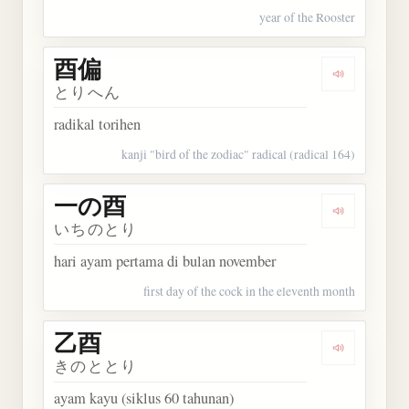
year of the Rooster
酉偏
Dengarkan 
とりへん
radikal torihen
kanji "bird of the zodiac" radical (radical 164)
一の酉
Dengarkan
いちのとり
hari ayam pertama di bulan november
first day of the cock in the eleventh month
乙酉
Dengarkan 
きのととり
ayam kayu (siklus 60 tahunan)