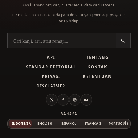
dan, bila tersedia, data dari
Tatoeba
.
Kanji.Jepang.org
Terima kasih khusus kepada para
donatur
yang menjaga proyek ini
tetap hidup.
Cari kanji
API
TENTANG
STANDAR EDITORIAL
KONTAK
PRIVASI
KETENTUAN
DISCLAIMER
X
Facebook
Instagram
YouTube
BAHASA
INDONESIA
ENGLISH
ESPAÑOL
FRANÇAIS
PORTUGUÊS