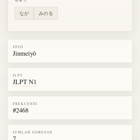
なが
みのる
JŌYŌ
Jinmeiyō
JLPT
JLPT N1
FREKUENSI
#2468
JUMLAH GORESAN
7