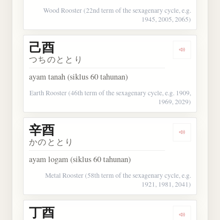
Wood Rooster (22nd term of the sexagenary cycle, e.g.
1945, 2005, 2065)
己酉
Dengarkan 
つちのととり
ayam tanah (siklus 60 tahunan)
Earth Rooster (46th term of the sexagenary cycle, e.g. 1909,
1969, 2029)
辛酉
Dengarkan 
かのととり
ayam logam (siklus 60 tahunan)
Metal Rooster (58th term of the sexagenary cycle, e.g.
1921, 1981, 2041)
丁酉
Dengarkan 