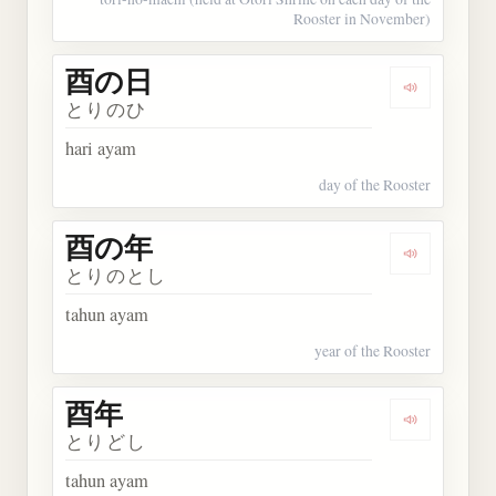
Rooster in November)
酉の日
Dengarkan
とりのひ
hari ayam
day of the Rooster
酉の年
Dengarkan
とりのとし
tahun ayam
year of the Rooster
酉年
Dengarkan 
とりどし
tahun ayam