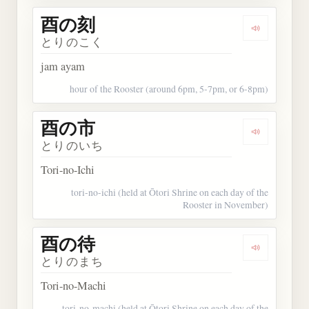
酉の刻
Dengarkan
とりのこく
jam ayam
hour of the Rooster (around 6pm, 5-7pm, or 6-8pm)
酉の市
Dengarkan
とりのいち
Tori-no-Ichi
tori-no-ichi (held at Ōtori Shrine on each day of the
Rooster in November)
酉の待
Dengarkan
とりのまち
Tori-no-Machi
tori-no-machi (held at Ōtori Shrine on each day of the