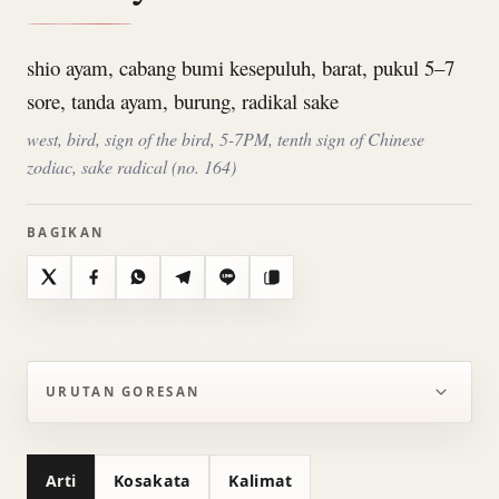
shio ayam, cabang bumi kesepuluh, barat, pukul 5–7
sore, tanda ayam, burung, radikal sake
west, bird, sign of the bird, 5-7PM, tenth sign of Chinese
zodiac, sake radical (no. 164)
BAGIKAN
X
Facebook
WhatsApp
Telegram
Line
Salin
URUTAN GORESAN
Arti
Kosakata
Kalimat