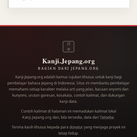
日
本
Kanji.Jepang.org
BAGIAN DARI JEPANG.ORG
Kanji.Jepang.org adalah kamus rujukan khusus untuk kanji bagi
pembelajar bahasa Jepang di Indonesia. Situs ini membantu pembelajar
memahami setiap karakter melalui arti yang jelas, bacaan onyomi dan
kunyomi, urutan goresan, kosakata, contoh kalimat, dan dukungan
kanji-data.
Contoh kalimat di halaman ini memadukan kalimat lokal
dan, bila tersedia, data dari
Tatoeba
.
Kanji.Jepang.org
Terima kasih khusus kepada para
donatur
yang menjaga proyek ini
tetap hidup.