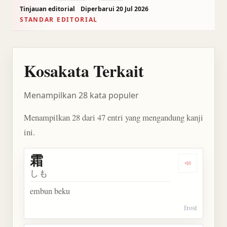
Tinjauan editorial
Diperbarui 20 Jul 2026
STANDAR EDITORIAL
Kosakata Terkait
Menampilkan 28 kata populer
Menampilkan 28 dari 47 entri yang mengandung kanji
ini.
霜
Dengarkan 
しも
embun beku
frost