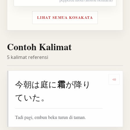
LIHAT SEMUA KOSAKATA
Contoh Kalimat
5 kalimat referensi
霜
今朝は庭に
が降り
Denga
ていた。
Tadi pagi, embun beku turun di taman.