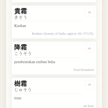
貴霜
Dengarkan 
きそう
Kushan
Kushan (dynasty of India; approx. 60-375 CE)
降霜
Dengarkan 
こうそう
pembentukan embun beku
frost formation
樹霜
Dengarkan 
じゅそう
rime
air hoar