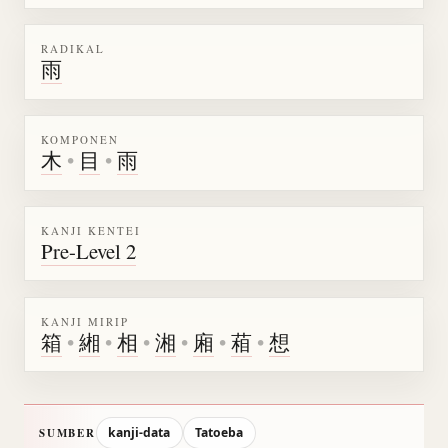
RADIKAL
雨
KOMPONEN
木
•
目
•
雨
KANJI KENTEI
Pre-Level 2
KANJI MIRIP
箱
•
緗
•
相
•
湘
•
廂
•
葙
•
想
kanji-data
Tatoeba
SUMBER