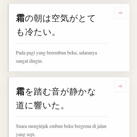
霜
の朝は空気がとて
Denga
も冷たい。
Pada pagi yang berembun beku, udaranya
sangat dingin.
霜
を踏む音が静かな
Denga
道に響いた。
Suara menginjak embun beku bergema di jalan
yang sepi.