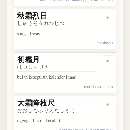
秋霜烈日
Dengarkan
しゅうそうれつじつ
sangat tegas
harshness
初霜月
Dengarkan
はつしもづき
bulan kesepuluh kalender lunar
tenth lunar month
大霜降枝尺
Dengarka
おおしもふりえだしゃく
ngengat biston betularia
peppered moth (Biston betularia)