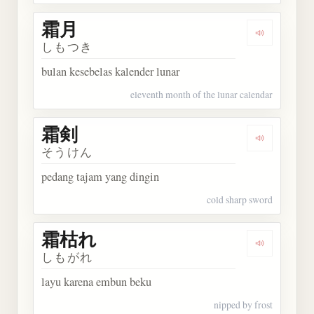
霜月
Dengarkan 
しもつき
bulan kesebelas kalender lunar
eleventh month of the lunar calendar
霜剣
Dengarkan 
そうけん
pedang tajam yang dingin
cold sharp sword
霜枯れ
Dengarkan
しもがれ
layu karena embun beku
nipped by frost