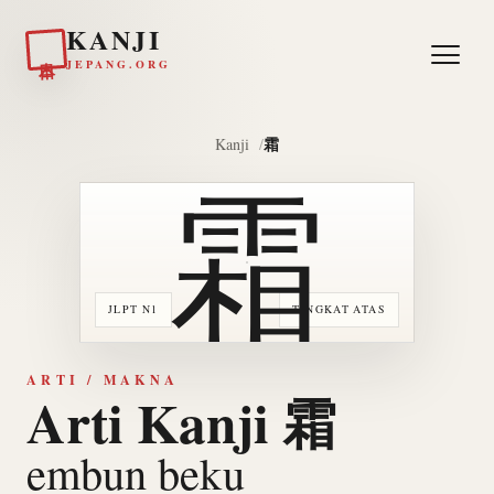
KANJI
日本
JEPANG.ORG
霜
Kanji
霜
JLPT N1
TINGKAT ATAS
ARTI / MAKNA
Arti Kanji 霜
embun beku