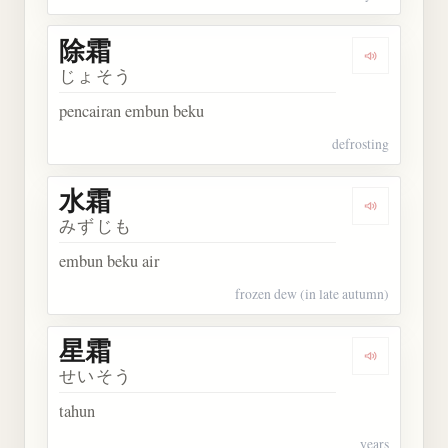
除霜
Dengarkan 
じょそう
pencairan embun beku
defrosting
水霜
Dengarkan 
みずじも
embun beku air
frozen dew (in late autumn)
星霜
Dengarkan 
せいそう
tahun
years