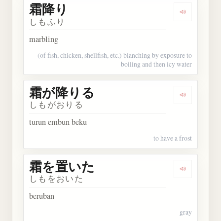
霜降り
Dengarkan
しもふり
marbling
(of fish, chicken, shellfish, etc.) blanching by exposure to
boiling and then icy water
霜が降りる
Dengarka
しもがおりる
turun embun beku
to have a frost
霜を置いた
Dengarka
しもをおいた
beruban
gray