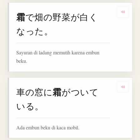
霜
で畑の野菜が白く
Denga
なった。
Sayuran di ladang memutih karena embun
beku.
霜
車の窓に
がついて
Denga
いる。
Ada embun beku di kaca mobil.