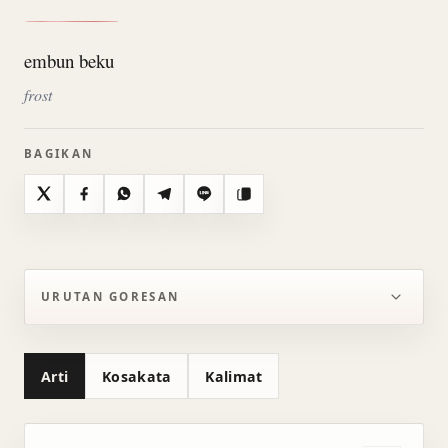
embun beku
frost
BAGIKAN
X
Facebook
WhatsApp
Telegram
Line
Salin
URUTAN GORESAN
Arti
Kosakata
Kalimat