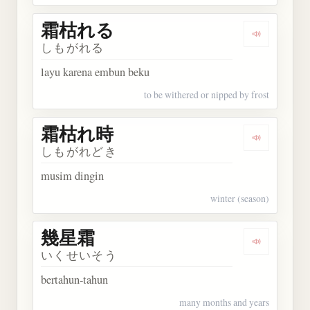
霜枯れる
Dengarkan
しもがれる
layu karena embun beku
to be withered or nipped by frost
霜枯れ時
Dengarkan
しもがれどき
musim dingin
winter (season)
幾星霜
Dengarkan
いくせいそう
bertahun-tahun
many months and years