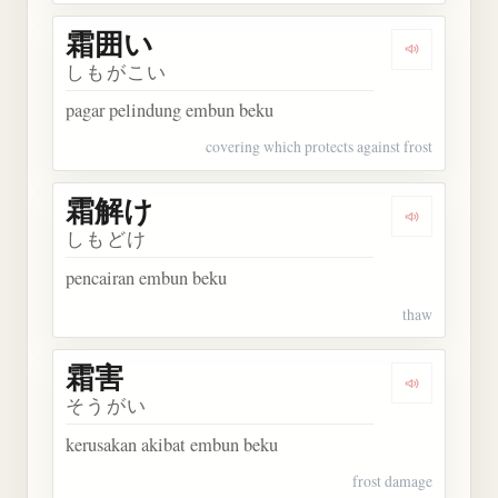
霜囲い
Dengarkan
しもがこい
pagar pelindung embun beku
covering which protects against frost
霜解け
Dengarkan
しもどけ
pencairan embun beku
thaw
霜害
Dengarkan 
そうがい
kerusakan akibat embun beku
frost damage