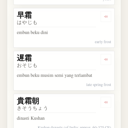
早霜
Dengarkan 
はやじも
embun beku dini
early frost
遅霜
Dengarkan 
おそじも
embun beku musim semi yang terlambat
late spring frost
貴霜朝
Dengarkan
きそうちょう
dinasti Kushan
Kushan dynasty (of India; approx. 60-375 CE)