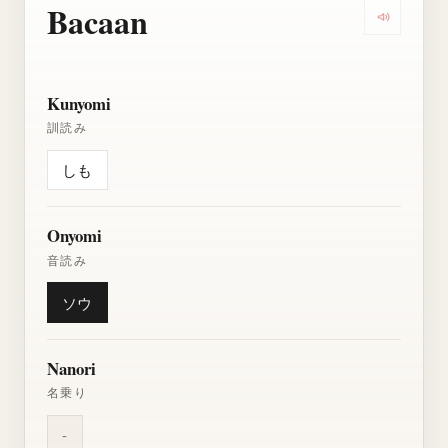
Bacaan
Dengarkan
Kunyomi
訓読み
しも
Onyomi
音読み
ソウ
Nanori
名乗り
-