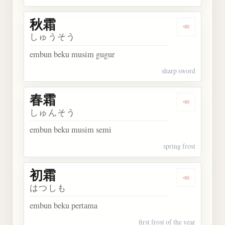
秋霜
Dengarkan 
しゅうそう
embun beku musim gugur
sharp sword
春霜
Dengarkan 
しゅんそう
embun beku musim semi
spring frost
初霜
Dengarkan 
はつしも
embun beku pertama
first frost of the year