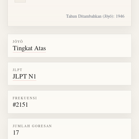
Tahun Ditambahkan (Jōyō): 1946
JŌYŌ
Tingkat Atas
JLPT
JLPT N1
FREKUENSI
#2151
JUMLAH GORESAN
17