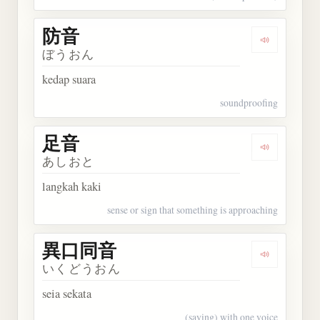
防音
Dengarkan 
ぼうおん
kedap suara
soundproofing
足音
Dengarkan 
あしおと
langkah kaki
sense or sign that something is approaching
異口同音
Dengarkan
いくどうおん
seia sekata
(saying) with one voice