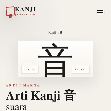
KANJI
日本
JEPANG.ORG
音
Kanji
音
JLPT N4
KELAS 1
ARTI / MAKNA
Arti Kanji 音
suara