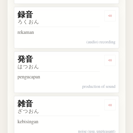
録音
Dengarkan 
ろくおん
rekaman
(audio) recording
発音
Dengarkan 
はつおん
pengucapan
production of sound
雑音
Dengarkan 
ざつおん
kebisingan
noise (usu. unpleasant)