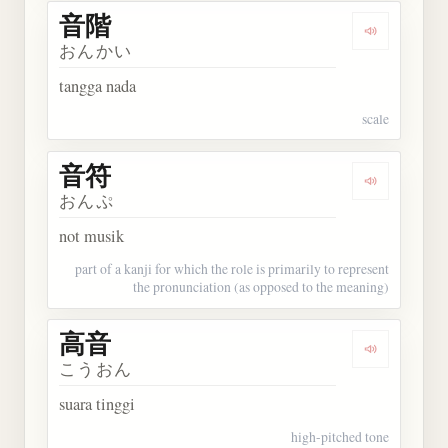
音階
Dengarkan 
おんかい
tangga nada
scale
音符
Dengarkan 
おんぷ
not musik
part of a kanji for which the role is primarily to represent
the pronunciation (as opposed to the meaning)
高音
Dengarkan 
こうおん
suara tinggi
high-pitched tone