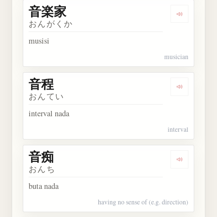
音楽家
Dengarkan
おんがくか
musisi
musician
音程
Dengarkan 
おんてい
interval nada
interval
音痴
Dengarkan 
おんち
buta nada
having no sense of (e.g. direction)