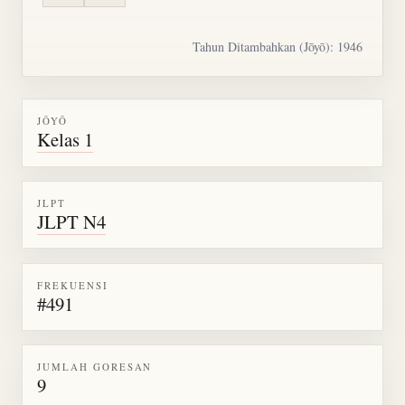
Tahun Ditambahkan (Jōyō): 1946
JŌYŌ
Kelas 1
JLPT
JLPT N4
FREKUENSI
#491
JUMLAH GORESAN
9