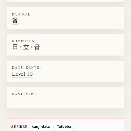
RADIKAL
音
KOMPONEN
日
•
立
•
音
KANJI KENTEI
Level 10
KANJI MIRIP
-
kanji-data
Tatoeba
SUMBER