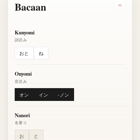
Bacaan
Dengarkan
Kunyomi
訓読み
おと
ね
Onyomi
音読み
オン
イン
-ノン
Nanori
名乗り
お
と