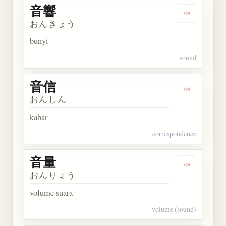
音響
Dengarkan 
おんきょう
bunyi
sound
音信
Dengarkan 
おんしん
kabar
correspondence
音量
Dengarkan 
おんりょう
volume suara
volume (sound)