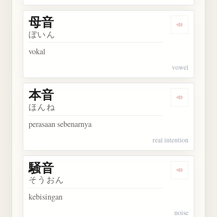
母音
Dengarkan 
ぼいん
vokal
vowel
本音
Dengarkan 
ほんね
perasaan sebenarnya
real intention
騒音
Dengarkan 
そうおん
kebisingan
noise