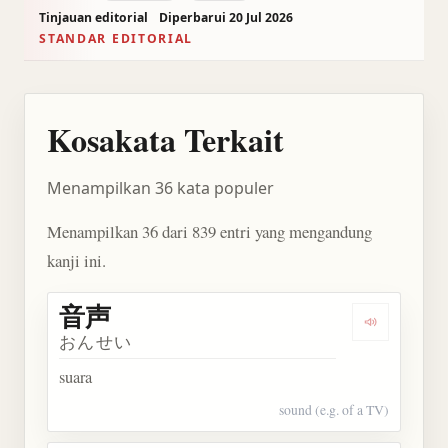
Tinjauan editorial
Diperbarui 20 Jul 2026
STANDAR EDITORIAL
Kosakata Terkait
Menampilkan 36 kata populer
Menampilkan 36 dari 839 entri yang mengandung
kanji ini.
音声
Dengarkan 
おんせい
suara
sound (e.g. of a TV)