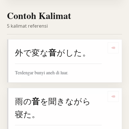
Contoh Kalimat
5 kalimat referensi
音
外で変な
がした。
Denga
Terdengar bunyi aneh di luar.
音
雨の
を聞きながら
Denga
寝た。