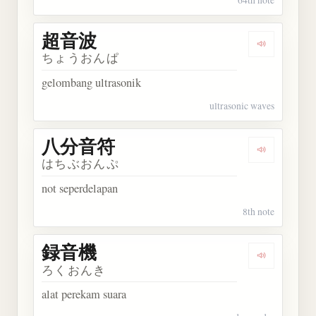
超音波
Dengarkan
ちょうおんぱ
gelombang ultrasonik
ultrasonic waves
八分音符
Dengarkan
はちぶおんぷ
not seperdelapan
8th note
録音機
Dengarkan
ろくおんき
alat perekam suara