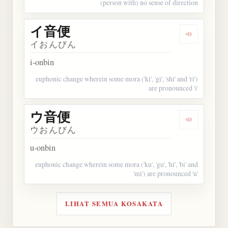
(person with) no sense of direction
イ音便
Dengarkan
イおんびん
i-onbin
euphonic change wherein some mora ('ki', 'gi', 'shi' and 'ri')
are pronounced 'i'
ウ音便
Dengarkan
ウおんびん
u-onbin
euphonic change wherein some mora ('ku', 'gu', 'hi', 'bi' and
'mi') are pronounced 'u'
LIHAT SEMUA KOSAKATA