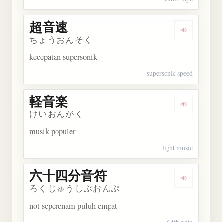
超音速
Dengarkan
ちょうおんそく
kecepatan supersonik
supersonic speed
軽音楽
Dengarkan
けいおんがく
musik populer
light music
六十四分音符
Dengarka
ろくじゅうしぶおんぷ
not seperenam puluh empat
64th note