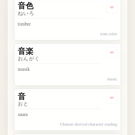
音色
Dengarkan 
ねいろ
timbre
tone color
音楽
Dengarkan 
おんがく
musik
music
音
Dengarkan 
おと
suara
Chinese-derived character reading