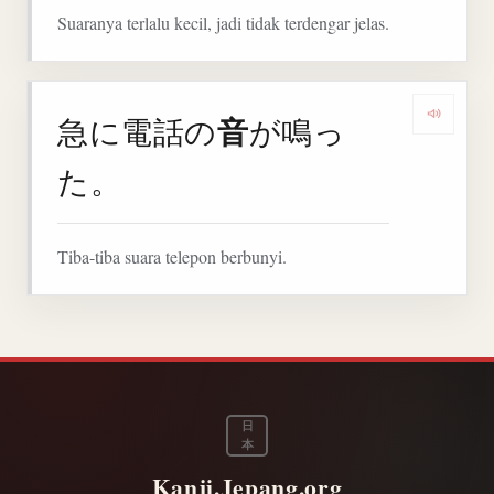
Suaranya terlalu kecil, jadi tidak terdengar jelas.
音
急に電話の
が鳴っ
Denga
た。
Tiba-tiba suara telepon berbunyi.
日
本
Kanji.Jepang.org