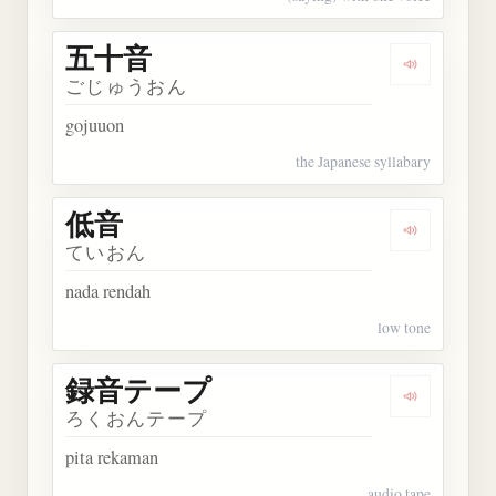
五十音
Dengarkan
ごじゅうおん
gojuuon
the Japanese syllabary
低音
Dengarkan 
ていおん
nada rendah
low tone
録音テープ
Dengarka
ろくおんテープ
pita rekaman
audio tape