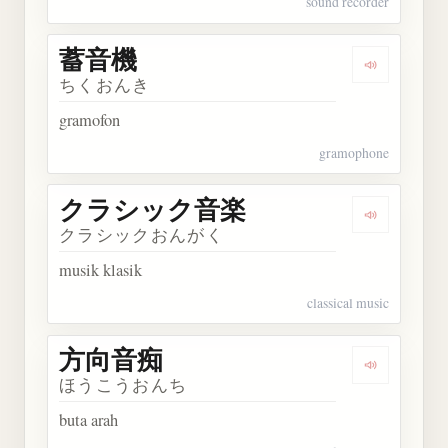
sound recorder
蓄音機
Dengarkan
ちくおんき
gramofon
gramophone
クラシック音楽
Dengarka
クラシックおんがく
musik klasik
classical music
方向音痴
Dengarkan
ほうこうおんち
buta arah