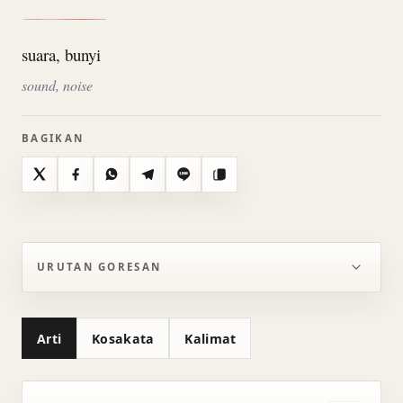
suara, bunyi
sound, noise
BAGIKAN
X
Facebook
WhatsApp
Telegram
Line
Salin
URUTAN GORESAN
Arti
Kosakata
Kalimat