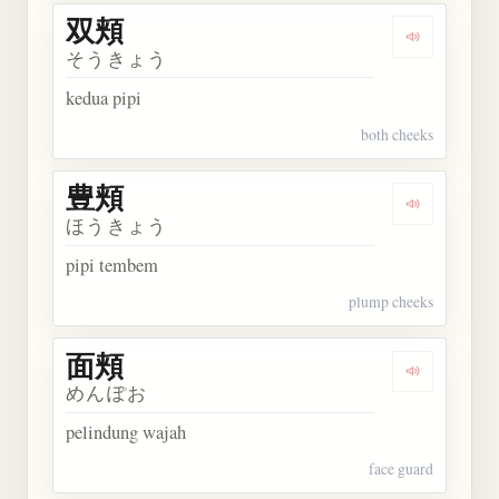
双頬
Dengarkan 
そうきょう
kedua pipi
both cheeks
豊頬
Dengarkan 
ほうきょう
pipi tembem
plump cheeks
面頬
Dengarkan 
めんぽお
pelindung wajah
face guard