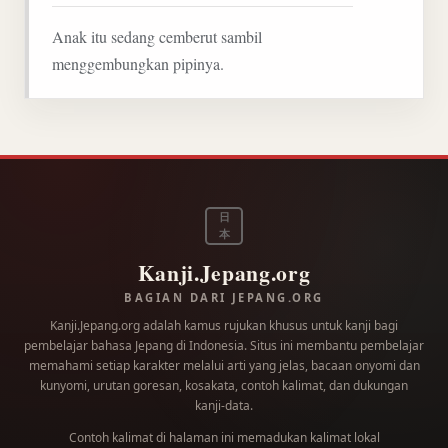
Anak itu sedang cemberut sambil
menggembungkan pipinya.
日
本
Kanji.Jepang.org
BAGIAN DARI JEPANG.ORG
Kanji.Jepang.org adalah kamus rujukan khusus untuk kanji bagi
pembelajar bahasa Jepang di Indonesia. Situs ini membantu pembelajar
memahami setiap karakter melalui arti yang jelas, bacaan onyomi dan
kunyomi, urutan goresan, kosakata, contoh kalimat, dan dukungan
kanji-data.
Contoh kalimat di halaman ini memadukan kalimat lokal