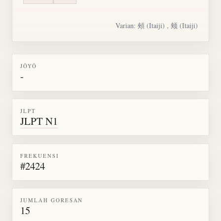
Varian:
頰
(Itaiji) , 颊 (Itaiji)
JŌYŌ
-
JLPT
JLPT N1
FREKUENSI
#2424
JUMLAH GORESAN
15