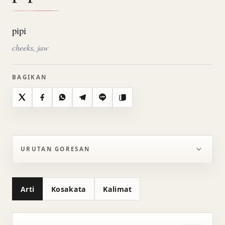
pipi
cheeks, jaw
BAGIKAN
X
Facebook
WhatsApp
Telegram
Line
Salin
URUTAN GORESAN
Arti
Kosakata
Kalimat