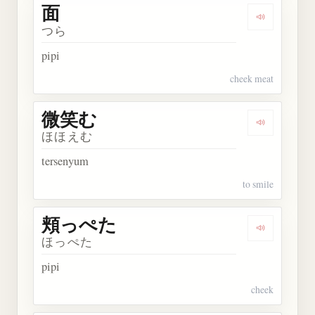
面
Dengarkan 
つら
pipi
cheek meat
微笑む
Dengarkan
ほほえむ
tersenyum
to smile
頬っぺた
Dengarkan
ほっぺた
pipi
cheek