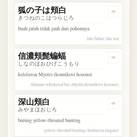
狐の子は頬白
Dengarka
きつねのこはつらじろ
buah jatuh tidak jauh dari pohonnya
like father, like son
信濃頬髭蝙蝠
Dengarka
しなのほおひげこうもり
kelelawar Myotis ikonnikovi hosonoi
Shinano whiskered bat (Myotis ikonnikovi hosonoi)
深山頬白
Dengarkan
みやまほおじろ
burung yellow-throated bunting
yellow-throated bunting (Emberiza elegans)