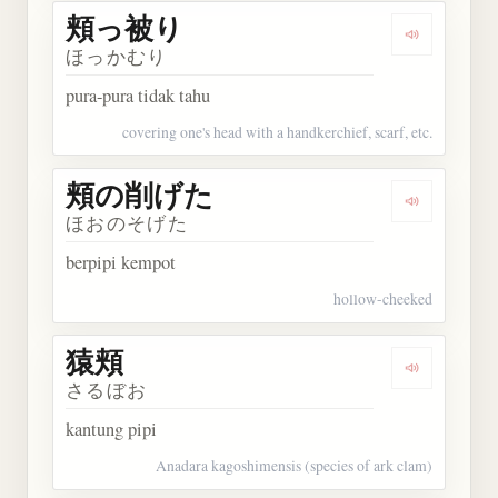
頬っ被り
Dengarkan
ほっかむり
pura-pura tidak tahu
covering one's head with a handkerchief, scarf, etc.
頬の削げた
Dengarka
ほおのそげた
berpipi kempot
hollow-cheeked
猿頬
Dengarkan 
さるぼお
kantung pipi
Anadara kagoshimensis (species of ark clam)