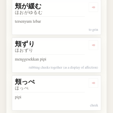
頬が緩む
Dengarkan
ほおがゆるむ
tersenyum lebar
to grin
頬ずり
Dengarkan
ほおずり
menggesekkan pipi
rubbing cheeks together (as a display of affection)
頬っぺ
Dengarkan
ほっぺ
pipi
cheek