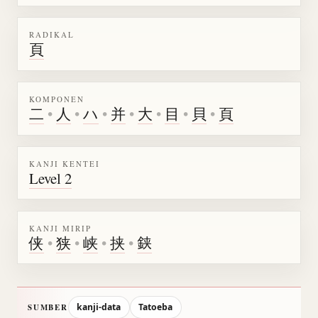
RADIKAL
頁
KOMPONEN
二
•
人
•
ハ
•
并
•
大
•
目
•
貝
•
頁
KANJI KENTEI
Level 2
KANJI MIRIP
侠
•
狭
•
峡
•
挟
•
𨦇
kanji-data
Tatoeba
SUMBER