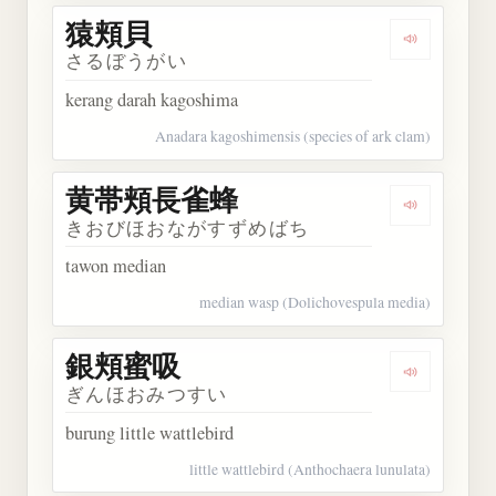
猿頬貝
Dengarkan
さるぼうがい
kerang darah kagoshima
Anadara kagoshimensis (species of ark clam)
黄帯頬長雀蜂
Dengarka
きおびほおながすずめばち
tawon median
median wasp (Dolichovespula media)
銀頬蜜吸
Dengarkan
ぎんほおみつすい
burung little wattlebird
little wattlebird (Anthochaera lunulata)