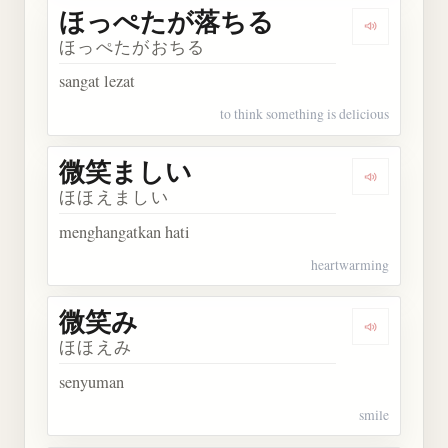
ほっぺたが落ちる
Dengarka
ほっぺたがおちる
sangat lezat
to think something is delicious
微笑ましい
Dengarka
ほほえましい
menghangatkan hati
heartwarming
微笑み
Dengarkan
ほほえみ
senyuman
smile