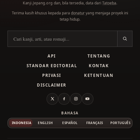
dan, bila tersedia, data dari
Tatoeba
.
Kanji.Jepang.org
Terima kasih khusus kepada para
donatur
yang menjaga proyek ini
tetap hidup.
Cari kanji
API
TENTANG
STANDAR EDITORIAL
KONTAK
PRIVASI
KETENTUAN
DISCLAIMER
X
Facebook
Instagram
YouTube
BAHASA
INDONESIA
ENGLISH
ESPAÑOL
FRANÇAIS
PORTUGUÊS