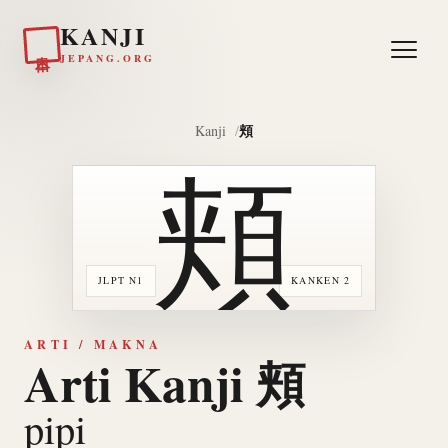
KANJI
日本
JEPANG.ORG
頬
Kanji
頬
JLPT N1
KANKEN 2
ARTI / MAKNA
Arti Kanji 頬
pipi