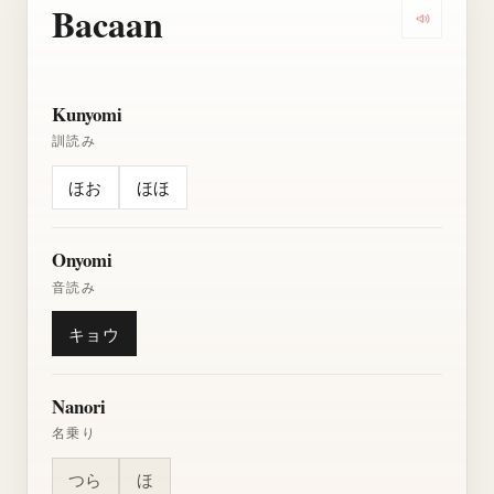
Bacaan
Dengarkan
Kunyomi
訓読み
ほお
ほほ
Onyomi
音読み
キョウ
Nanori
名乗り
つら
ほ