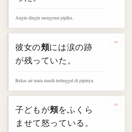
Angin dingin mengenai pipiku.
頬
彼女の
には涙の跡
Denga
が残っていた。
Bekas air mata masih tertinggal di pipinya.
頬
子どもが
をふくら
Denga
ませて怒っている。