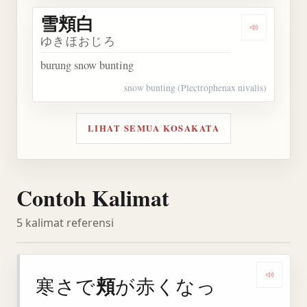
雪頬白
Dengarkan
ゆきほおじろ
burung snow bunting
snow bunting (Plectrophenax nivalis)
LIHAT SEMUA KOSAKATA
Contoh Kalimat
5 kalimat referensi
頬
寒さで
が赤くなっ
Denga