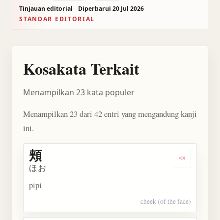
Tinjauan editorial
Diperbarui 20 Jul 2026
STANDAR EDITORIAL
Kosakata Terkait
Menampilkan 23 kata populer
Menampilkan 23 dari 42 entri yang mengandung kanji
ini.
頬
Dengarkan 
ほお
pipi
cheek (of the face)