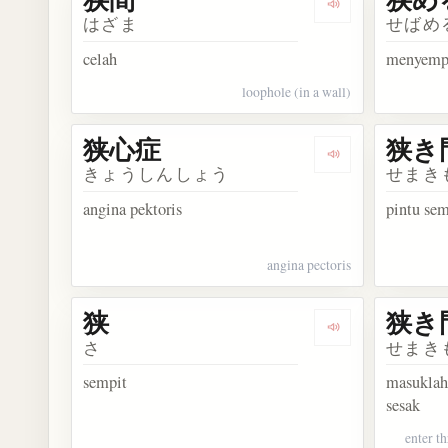
Dengarkan kosa
はざま
せばめ
celah
menyemp
loophole (in a wall)
狭心症
狭き
Dengarkan kosa
きょうしんしょう
せまき
angina pektoris
pintu sem
angina pectoris
狭
狭き
Dengarkan kosak
さ
せまき
sempit
masuklah
sesak
enter t