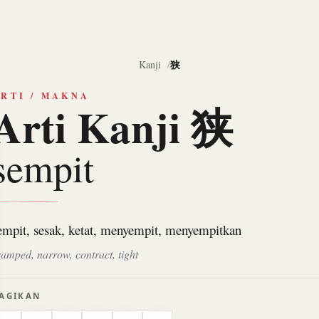
狭
Kanji
RTI / MAKNA
Arti Kanji 狭
sempit
empit, sesak, ketat, menyempit, menyempitkan
ramped, narrow, contract, tight
AGIKAN