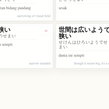
tan bidang pandang
sesak
narrowing of visual field
狭い
世間は広いよう
akata 心が狭い
Dengarkan kosakata 心の狭い
狭い
のせまい
せけんはひろいようでせ
n sempit
まい
dunia ini sempit
narrow-minded
though it seems big, it's a
akata 椎間孔狭窄