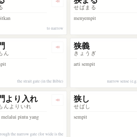
kata 狭間
Dengarkan kosakata 狭める
る
せばまる
itkan
menyempit
to narrow
門
狭義
kata 狭心症
Dengarkan kosakata 狭き門
もん
きょうぎ
pit
arti sempit
the strait gate (in the Bible)
narrow sense (e.g
門より入れ
狭し
ata 狭
Dengarkan kosakata 狭き門より入れ
もんよりいれ
せばし
 melalui pintu yang
sempit
hrough the narrow gate (for wide is the