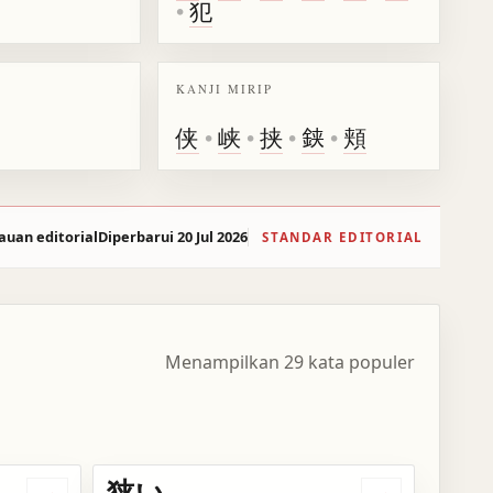
•
犯
KANJI MIRIP
侠
•
峡
•
挟
•
𨦇
•
頬
auan editorial
Diperbarui 20 Jul 2026
STANDAR EDITORIAL
Menampilkan 29 kata populer
狭い