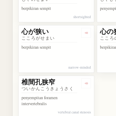
berpikiran sempit
penyempi
shortsighted
心が狭い
心の
Dengarkan kos
こころがせまい
こころ
berpikiran sempit
berpikira
narrow-minded
椎間孔狭窄
Dengarkan kos
ついかんこうきょうさく
penyempitan foramen
intervertebralis
vertebral canal stenosis