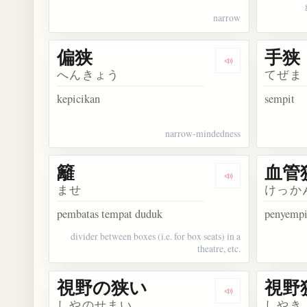
narrow
偏狭
手狭
Dengarkan kosa
へんきょう
てぜま
kepicikan
sempit
narrow-mindedness
籬
血管
Dengarkan kosak
ませ
けっか
pembatas tempat duduk
penyempi
divider between boxes (i.e. for box seats) in a
theatre, etc.
視野の狭い
視野
Dengarkan kos
しやのせまい
しやき