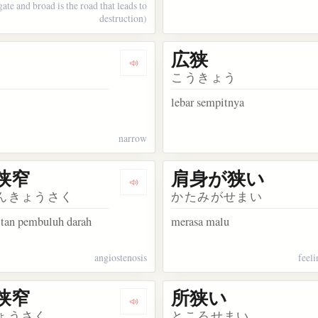
gate and broad is the road that leads to
destruction)
広狭
kata 偏狭
Dengarkan kosakata 手狭
こうきょう
lebar sempitnya
narrow
狭窄
肩身が狭い
ata 籬
Dengarkan kosakata 血管狭窄
んきょうさく
かたみがせまい
tan pembuluh darah
merasa malu
angiostenosis
feel
狭窄
所狭い
akata 視野の狭い
Dengarkan kosakata 視野狭窄
ょうさく
ところせまい