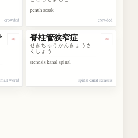
penuh sesak
crowded
crowded
で
脊柱管狭窄症
Dengarkan kosakata 世間は広いようで狭い
Dengarkan k
せきちゅうかんきょうさ
くしょう
stenosis kanal spinal
 small world
spinal canal stenosis