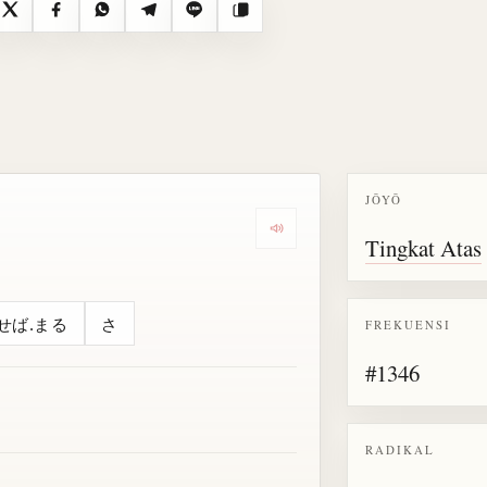
X
Facebook
WhatsApp
Telegram
Line
Salin
JŌYŌ
Dengarkan semua bacaan untu
Tingkat Atas
せば.まる
さ
FREKUENSI
#1346
RADIKAL