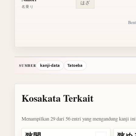
はざ
名乗り
Bent
kanji-data
Tatoeba
SUMBER
Kosakata Terkait
Menampilkan 29 dari 56 entri yang mengandung kanji ini
狭間
狭め