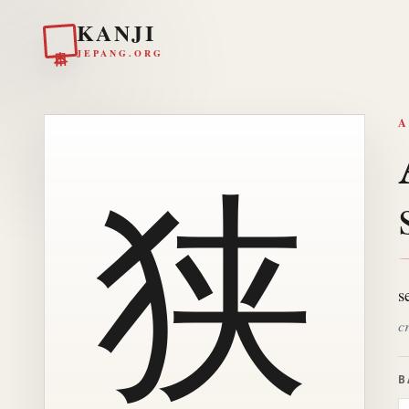
KANJI
日本
JEPANG.ORG
A
狭
s
c
B