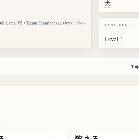
犬
uk Lama: 狹 • Tahun Ditambahkan (Jōyō): 1946
KANJI KENTEI
Level 4
Tinj
.
る
狭まる