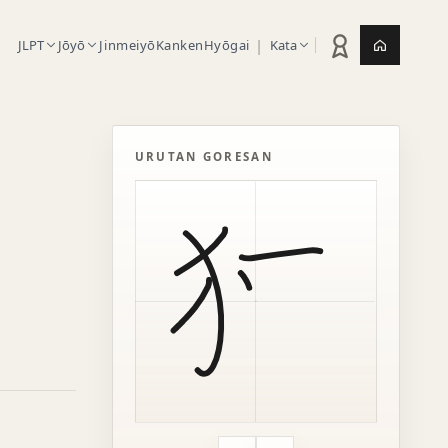
|
JLPT
Jōyō
Jinmeiyō
Kanken
Hyōgai
Kata
Statistik latihan
Jepang.or
URUTAN GORESAN