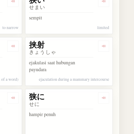
Dengarkan kosakata 狭まる
Dengarkan kos
せまい
sempit
to narrow
limited
挟射
Dengarkan kosakata 狭義
Dengarkan kos
きょうしゃ
ejakulasi saat hubungan
payudara
. of a word)
ejaculation during a mammary intercourse
狭に
Dengarkan kosakata 狭し
Dengarkan kos
せに
hampir penuh