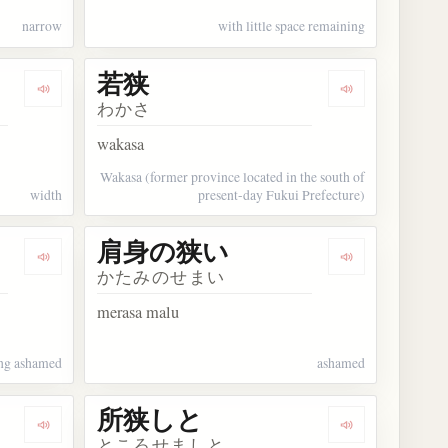
narrow
with little space remaining
若狭
Dengarkan kosakata 広狭
Dengarkan kos
わかさ
wakasa
Wakasa (former province located in the south of
width
present-day Fukui Prefecture)
肩身の狭い
Dengarkan kosakata 肩身が狭い
Dengarkan k
かたみのせまい
merasa malu
ing ashamed
ashamed
所狭しと
Dengarkan kosakata 所狭い
Dengarkan ko
ところせましと