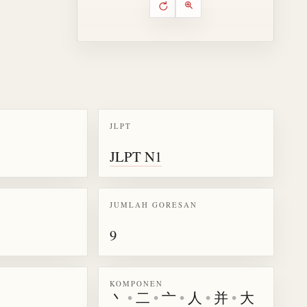
Putar ulang animasi
Kontrol animasi urutan goresa
Perbesar animasi
JLPT
k kanji 狭
JLPT N1
JUMLAH GORESAN
9
KOMPONEN
丶
•
二
•
亠
•
人
•
并
•
大