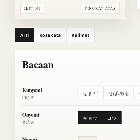
JLPT N1
TINGKAT ATAS
Arti
Kosakata
Kalimat
Bacaan
Kunyomi
せま.い
せば.める
訓読み
Onyomi
キョウ
コウ
音読み
Nanori