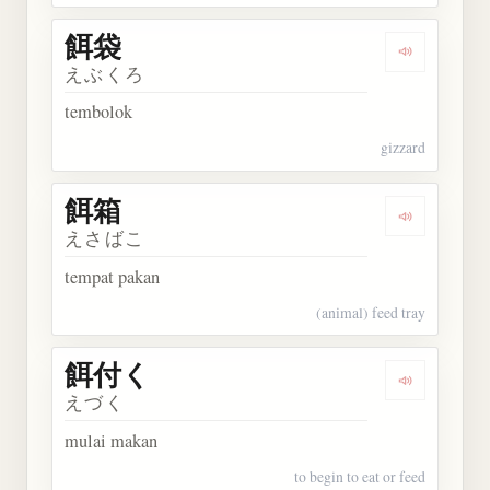
餌袋
Dengarkan 
えぶくろ
tembolok
gizzard
餌箱
Dengarkan 
えさばこ
tempat pakan
(animal) feed tray
餌付く
Dengarkan
えづく
mulai makan
to begin to eat or feed