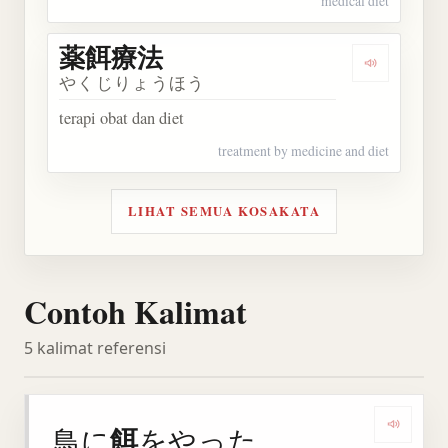
medical diet
薬餌療法
Dengarkan
やくじりょうほう
terapi obat dan diet
treatment by medicine and diet
LIHAT SEMUA KOSAKATA
Contoh Kalimat
5 kalimat referensi
餌
鳥に
をやった。
Denga