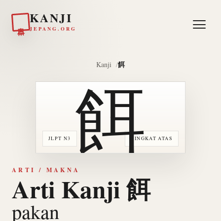
KANJI
日本
JEPANG.ORG
餌
Kanji
餌
JLPT N3
TINGKAT ATAS
ARTI / MAKNA
Arti Kanji 餌
pakan