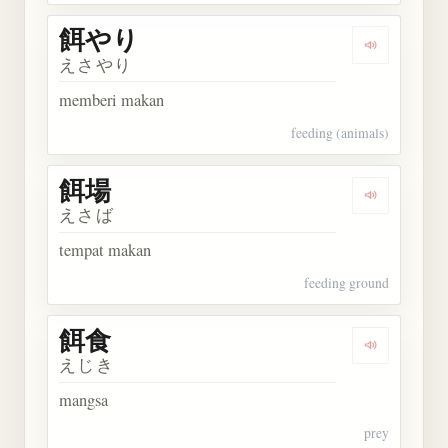
餌やり
Dengarkan
えさやり
memberi makan
feeding (animals)
餌場
Dengarkan 
えさば
tempat makan
feeding ground
餌食
Dengarkan 
えじき
mangsa
prey