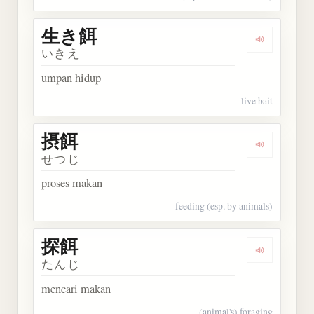
生き餌
Dengarkan
いきえ
umpan hidup
live bait
摂餌
Dengarkan 
せつじ
proses makan
feeding (esp. by animals)
探餌
Dengarkan 
たんじ
mencari makan
(animal's) foraging