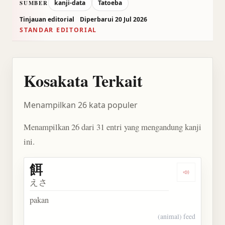
kanji-data
Tatoeba
SUMBER
Tinjauan editorial
Diperbarui 20 Jul 2026
STANDAR EDITORIAL
Kosakata Terkait
Menampilkan 26 kata populer
Menampilkan 26 dari 31 entri yang mengandung kanji
ini.
餌
Dengarkan 
えさ
pakan
(animal) feed