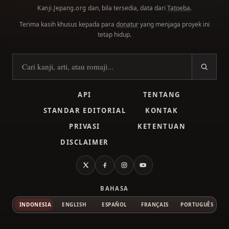
dan, bila tersedia, data dari
Tatoeba
.
Kanji.Jepang.org
Terima kasih khusus kepada para
donatur
yang menjaga proyek ini
tetap hidup.
Cari kanji
API
TENTANG
STANDAR EDITORIAL
KONTAK
PRIVASI
KETENTUAN
DISCLAIMER
X
Facebook
Instagram
YouTube
BAHASA
INDONESIA
ENGLISH
ESPAÑOL
FRANÇAIS
PORTUGUÊS