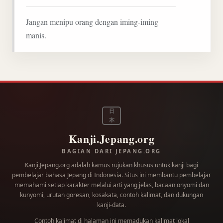
Jangan menipu orang dengan iming-iming
manis.
日
本
Kanji.Jepang.org
BAGIAN DARI JEPANG.ORG
Kanji.Jepang.org adalah kamus rujukan khusus untuk kanji bagi
pembelajar bahasa Jepang di Indonesia. Situs ini membantu pembelajar
memahami setiap karakter melalui arti yang jelas, bacaan onyomi dan
kunyomi, urutan goresan, kosakata, contoh kalimat, dan dukungan
kanji-data.
Contoh kalimat di halaman ini memadukan kalimat lokal