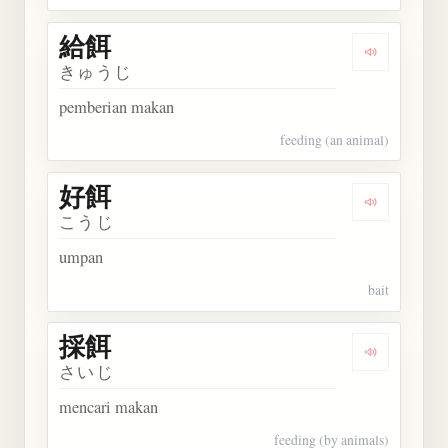
給餌
Dengarkan 
きゅうじ
pemberian makan
feeding (an animal)
好餌
Dengarkan 
こうじ
umpan
bait
採餌
Dengarkan 
さいじ
mencari makan
feeding (by animals)