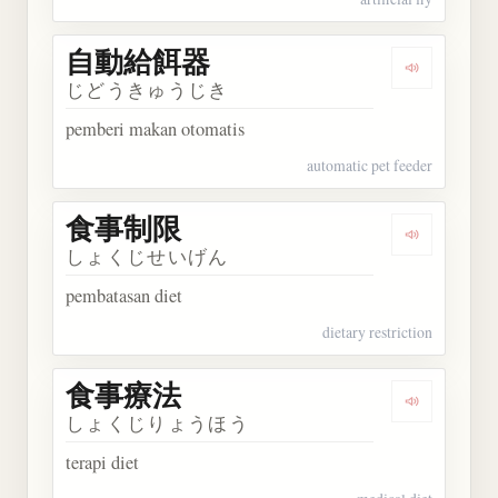
自動給餌器
Dengarka
じどうきゅうじき
pemberi makan otomatis
automatic pet feeder
食事制限
Dengarkan
しょくじせいげん
pembatasan diet
dietary restriction
食事療法
Dengarkan
しょくじりょうほう
terapi diet