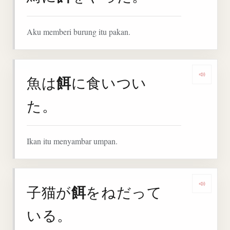
Aku memberi burung itu pakan.
餌
魚は
に食いつい
Denga
た。
Ikan itu menyambar umpan.
餌
子猫が
をねだって
Denga
いる。