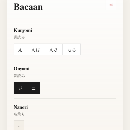
Bacaan
Dengarkan
Kunyomi
訓読み
え
えば
えさ
もち
Onyomi
音読み
ジ
ニ
Nanori
名乗り
-