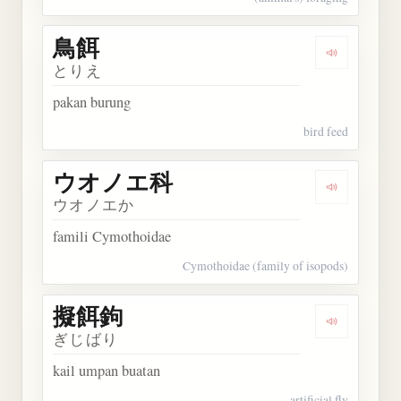
鳥餌
Dengarkan 
とりえ
pakan burung
bird feed
ウオノエ科
Dengarka
ウオノエか
famili Cymothoidae
Cymothoidae (family of isopods)
擬餌鉤
Dengarkan
ぎじばり
kail umpan buatan
artificial fly