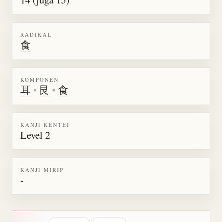
RADIKAL
食
KOMPONEN
耳
•
艮
•
食
KANJI KENTEI
Level 2
KANJI MIRIP
-