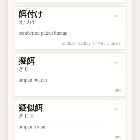
餌付け
Dengarkan
えづけ
pemberian pakan buatan
artificial feeding (of wild animals)
擬餌
Dengarkan 
ぎじ
umpan buatan
lure
疑似餌
Dengarkan
ぎじえ
umpan tiruan
lure