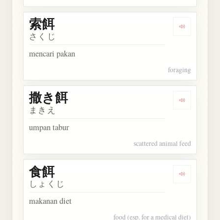
索餌
Dengarkan 
さくじ
mencari pakan
foraging
撒き餌
Dengarkan
まきえ
umpan tabur
scattered animal feed
食餌
Dengarkan 
しょくじ
makanan diet
food (esp. for a medical diet)