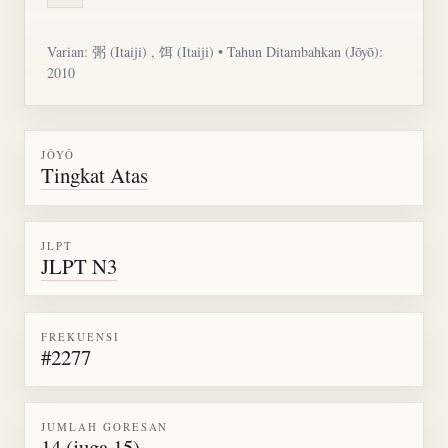
Varian: 㢽 (Itaiji) , 饵 (Itaiji) • Tahun Ditambahkan (Jōyō):
2010
JŌYŌ
Tingkat Atas
JLPT
JLPT N3
FREKUENSI
#2277
JUMLAH GORESAN
14 (juga 15)