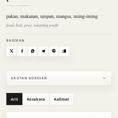
pakan, makanan, umpan, mangsa, iming-iming
food, bait, prey, tempting profit
BAGIKAN
X
Facebook
WhatsApp
Telegram
Line
Salin
URUTAN GORESAN
Arti
Kosakata
Kalimat