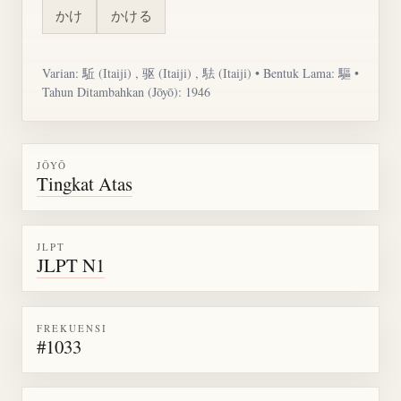
かけ
かける
Varian:
駈
(Itaiji) , 驱 (Itaiji) , 䮃 (Itaiji) • Bentuk Lama: 驅 •
Tahun Ditambahkan (Jōyō): 1946
JŌYŌ
Tingkat Atas
JLPT
JLPT N1
FREKUENSI
#1033