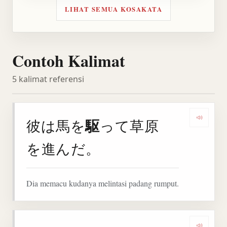
LIHAT SEMUA KOSAKATA
Contoh Kalimat
5 kalimat referensi
駆
彼は馬を
って草原
Denga
を進んだ。
Dia memacu kudanya melintasi padang rumput.