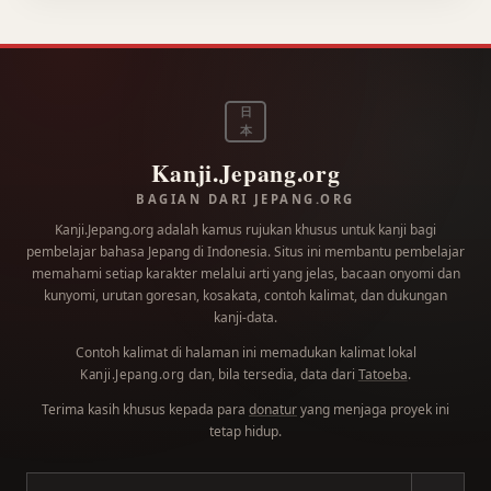
日
本
Kanji.Jepang.org
BAGIAN DARI JEPANG.ORG
Kanji.Jepang.org adalah kamus rujukan khusus untuk kanji bagi
pembelajar bahasa Jepang di Indonesia. Situs ini membantu pembelajar
memahami setiap karakter melalui arti yang jelas, bacaan onyomi dan
kunyomi, urutan goresan, kosakata, contoh kalimat, dan dukungan
kanji-data.
Contoh kalimat di halaman ini memadukan kalimat lokal
dan, bila tersedia, data dari
Tatoeba
.
Kanji.Jepang.org
Terima kasih khusus kepada para
donatur
yang menjaga proyek ini
tetap hidup.