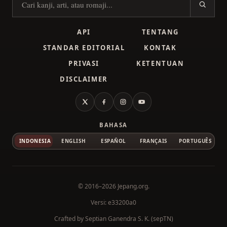
Cari kanji
API
TENTANG
STANDAR EDITORIAL
KONTAK
PRIVASI
KETENTUAN
DISCLAIMER
X
Facebook
Instagram
YouTube
BAHASA
INDONESIA
ENGLISH
ESPAÑOL
FRANÇAIS
PORTUGUÊS
© 2016–2026
Jepang.org
.
Versi: e33200a0
Crafted by
Septian Ganendra S. K. (sepTN)