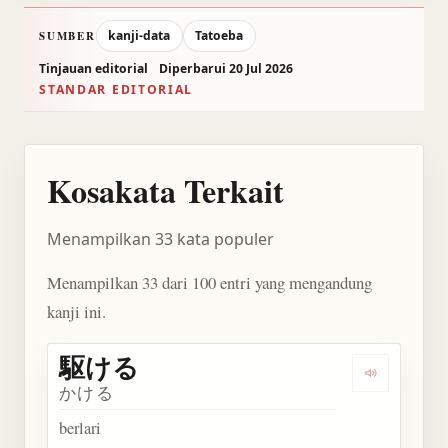
kanji-data
Tatoeba
SUMBER
Tinjauan editorial
Diperbarui 20 Jul 2026
STANDAR EDITORIAL
Kosakata Terkait
Menampilkan 33 kata populer
Menampilkan 33 dari 100 entri yang mengandung
kanji ini.
駆ける
Dengarkan
かける
berlari