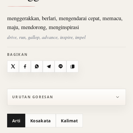
menggerakkan, berlari, mengendarai cepat, memacu,
maju, mendorong, menginspirasi
drive, run, gallop, advance, inspire, impel
BAGIKAN
X
Facebook
WhatsApp
Telegram
Line
Salin
URUTAN GORESAN
Arti
Kosakata
Kalimat