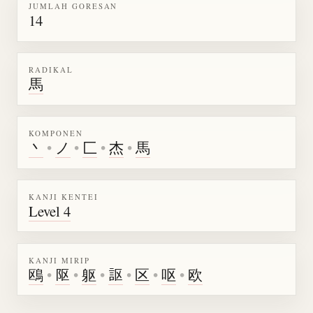
JUMLAH GORESAN
14
RADIKAL
馬
KOMPONEN
丶
•
ノ
•
匚
•
杰
•
馬
KANJI KENTEI
Level 4
KANJI MIRIP
鴎
•
𨸟
•
躯
•
𧦅
•
区
•
呕
•
欧