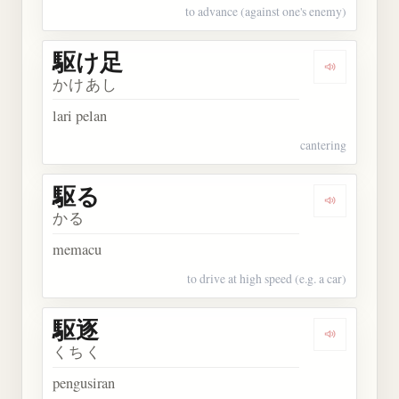
to advance (against one's enemy)
駆け足
Dengarkan
かけあし
lari pelan
cantering
駆る
Dengarkan 
かる
memacu
to drive at high speed (e.g. a car)
駆逐
Dengarkan 
くちく
pengusiran