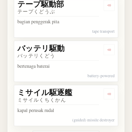
テープ駆動部
Dengarka
テープくどうぶ
bagian penggerak pita
tape transport
バッテリ駆動
Dengarka
バッテリくどう
bertenaga baterai
battery-powered
ミサイル駆逐艦
Dengarka
ミサイルくちくかん
kapal perusak rudal
(guided) missile destroyer