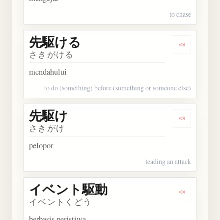
to chase
先駆ける
Dengarkan
さきがける
mendahului
to do (something) before (something or someone else)
先駆け
Dengarkan
さきがけ
pelopor
leading an attack
イベント駆動
Dengarka
イベントくどう
berbasis peristiwa