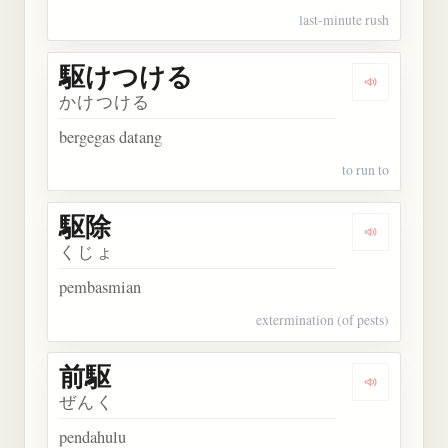
last-minute rush
駆けつける
Dengarka
かけつける
bergegas datang
to run to
駆除
Dengarkan 
くじょ
pembasmian
extermination (of pests)
前駆
Dengarkan 
ぜんく
pendahulu