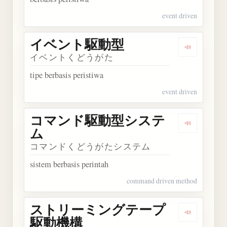
event driven
イベント駆動型
Dengarka
イベントくどうがた
tipe berbasis peristiwa
event driven
コマンド駆動型システ
Dengark
ム
コマンドくどうがたシステム
sistem berbasis perintah
command driven method
ストリーミングテープ
Dengark
駆動機構