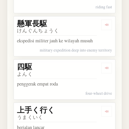
riding fast
懸軍長駆
Dengarkan
けんぐんちょうく
ekspedisi militer jauh ke wilayah musuh
military expedition deep into enemy territory
四駆
Dengarkan 
よんく
penggerak empat roda
four-wheel drive
上手く行く
Dengarka
うまくいく
berjalan lancar