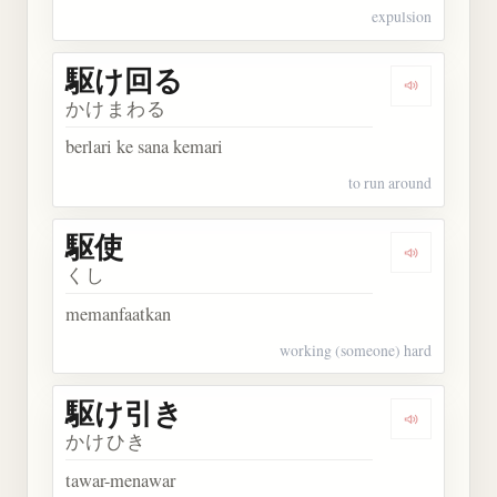
expulsion
駆け回る
Dengarkan
かけまわる
berlari ke sana kemari
to run around
駆使
Dengarkan 
くし
memanfaatkan
working (someone) hard
駆け引き
Dengarkan
かけひき
tawar-menawar