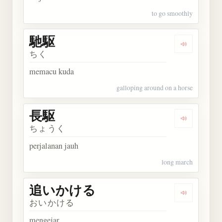
to go smoothly
馳駆
Dengarkan 
ちく
memacu kuda
galloping around on a horse
長駆
Dengarkan 
ちょうく
perjalanan jauh
long march
追いかける
Dengarka
おいかける
mengejar