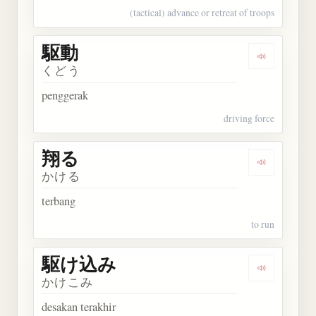
(tactical) advance or retreat of troops
駆動
Dengarkan 
くどう
penggerak
driving force
翔る
Dengarkan 
かける
terbang
to run
駆け込み
Dengarkan
かけこみ
desakan terakhir