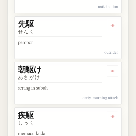
anticipation
先駆
Dengarkan 
せんく
pelopor
outrider
朝駆け
Dengarkan
あさがけ
serangan subuh
early-morning attack
疾駆
Dengarkan 
しっく
memacu kuda