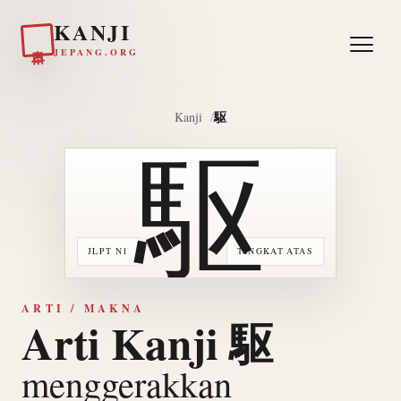
KANJI
日本
JEPANG.ORG
駆
Kanji
駆
JLPT N1
TINGKAT ATAS
ARTI / MAKNA
Arti Kanji 駆
menggerakkan