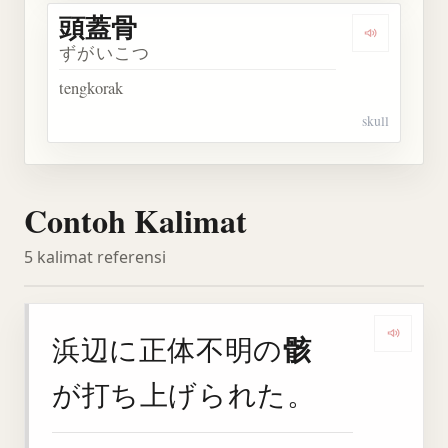
頭蓋骨
Dengarkan
ずがいこつ
tengkorak
skull
Contoh Kalimat
5 kalimat referensi
骸
浜辺に正体不明の
Denga
が打ち上げられた。