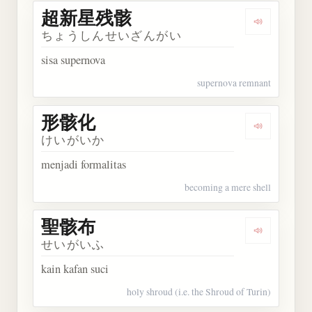
超新星残骸
Dengarka
ちょうしんせいざんがい
sisa supernova
supernova remnant
形骸化
Dengarkan
けいがいか
menjadi formalitas
becoming a mere shell
聖骸布
Dengarkan
せいがいふ
kain kafan suci
holy shroud (i.e. the Shroud of Turin)