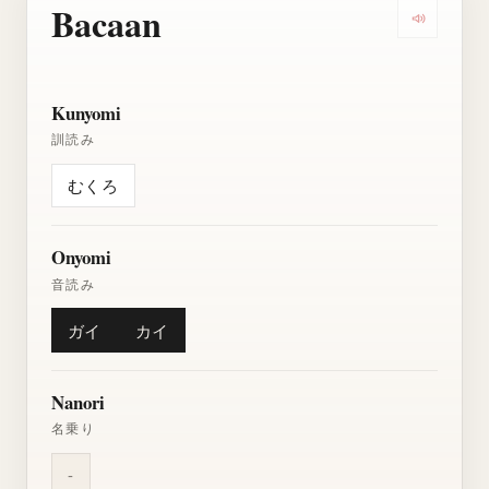
Bacaan
Dengarkan
Kunyomi
訓読み
むくろ
Onyomi
音読み
ガイ
カイ
Nanori
名乗り
-