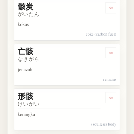
骸炭
Dengarkan 
がいたん
kokas
coke (carbon fuel)
亡骸
Dengarkan 
なきがら
jenazah
remains
形骸
Dengarkan 
けいがい
kerangka
(soulless) body