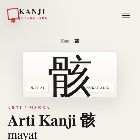
KANJI
日本
JEPANG.ORG
骸
Kanji
骸
JLPT N1
TINGKAT ATAS
ARTI / MAKNA
Arti Kanji 骸
mayat