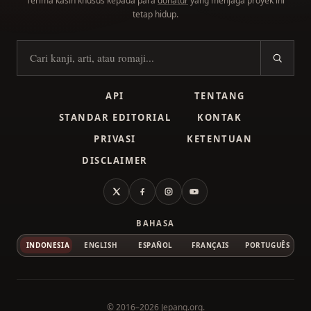
Terima kasih khusus kepada para
donatur
yang menjaga proyek ini
tetap hidup.
Cari kanji
API
TENTANG
STANDAR EDITORIAL
KONTAK
PRIVASI
KETENTUAN
DISCLAIMER
X
Facebook
Instagram
YouTube
BAHASA
INDONESIA
ENGLISH
ESPAÑOL
FRANÇAIS
PORTUGUÊS
© 2016–2026
Jepang.org
.