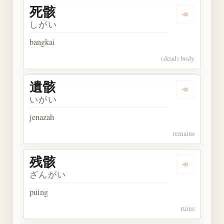
死骸
Dengarkan 
しがい
bangkai
(dead) body
遺骸
Dengarkan 
いがい
jenazah
remains
残骸
Dengarkan 
ざんがい
puing
ruins