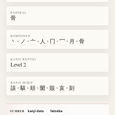
RADIKAL
骨
KOMPONEN
丶
•
ノ
•
亠
•
人
•
冂
•
冖
•
月
•
骨
KANJI KENTEI
Level 2
KANJI MIRIP
該
•
駭
•
頦
•
閡
•
賅
•
亥
•
刻
kanji-data
Tatoeba
SUMBER