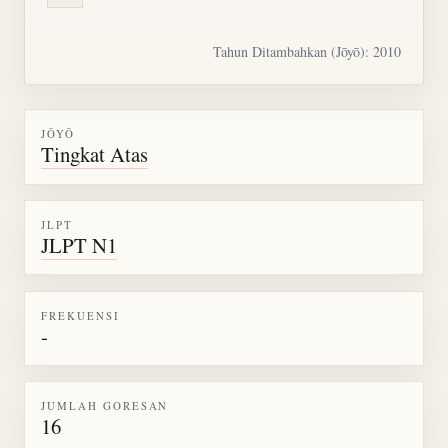
Tahun Ditambahkan (Jōyō): 2010
JŌYŌ
Tingkat Atas
JLPT
JLPT N1
FREKUENSI
-
JUMLAH GORESAN
16