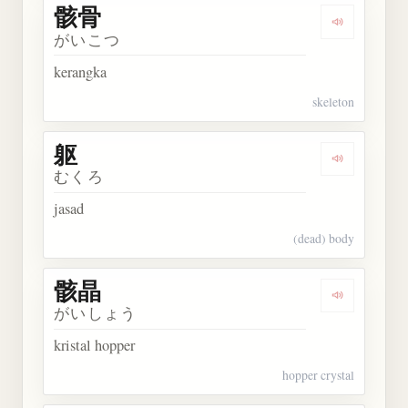
骸骨
Dengarkan 
がいこつ
kerangka
skeleton
躯
Dengarkan 
むくろ
jasad
(dead) body
骸晶
Dengarkan 
がいしょう
kristal hopper
hopper crystal