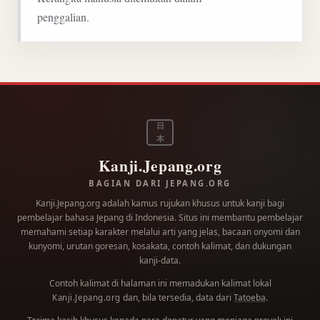
penggalian.
日
本
Kanji.Jepang.org
BAGIAN DARI JEPANG.ORG
Kanji.Jepang.org adalah kamus rujukan khusus untuk kanji bagi
pembelajar bahasa Jepang di Indonesia. Situs ini membantu pembelajar
memahami setiap karakter melalui arti yang jelas, bacaan onyomi dan
kunyomi, urutan goresan, kosakata, contoh kalimat, dan dukungan
kanji-data.
Contoh kalimat di halaman ini memadukan kalimat lokal
dan, bila tersedia, data dari
Tatoeba
.
Kanji.Jepang.org