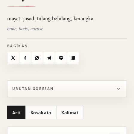
mayat, jasad, tulang belulang, kerangka
bone, body, corpse
BAGIKAN
X
Facebook
WhatsApp
Telegram
Line
Salin
URUTAN GORESAN
Arti
Kosakata
Kalimat