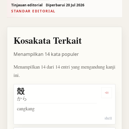
Tinjauan editorial
Diperbarui 20 Jul 2026
STANDAR EDITORIAL
Kosakata Terkait
Menampilkan 14 kata populer
Menampilkan 14 dari 14 entri yang mengandung kanji
ini.
殻
Dengarkan 
から
cangkang
shell