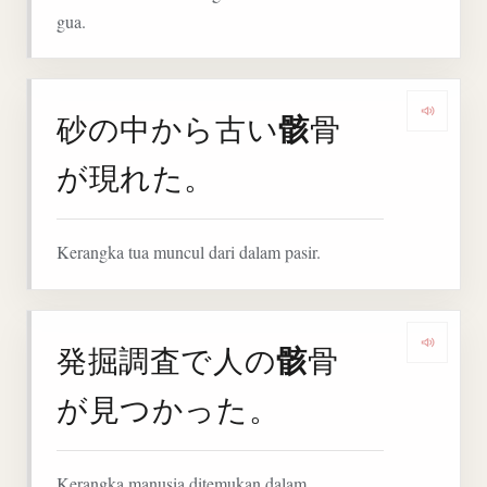
gua.
骸
砂の中から古い
骨
Denga
が現れた。
Kerangka tua muncul dari dalam pasir.
骸
発掘調査で人の
骨
Denga
が見つかった。
Kerangka manusia ditemukan dalam