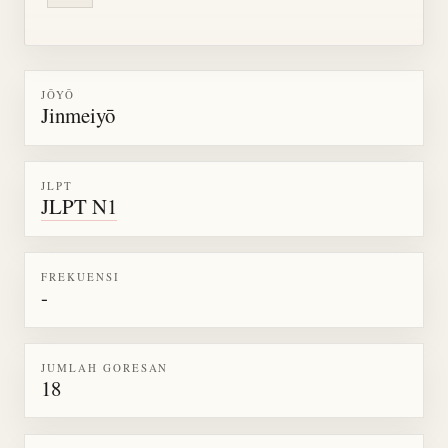
JŌYŌ
Jinmeiyō
JLPT
JLPT N1
FREKUENSI
-
JUMLAH GORESAN
18