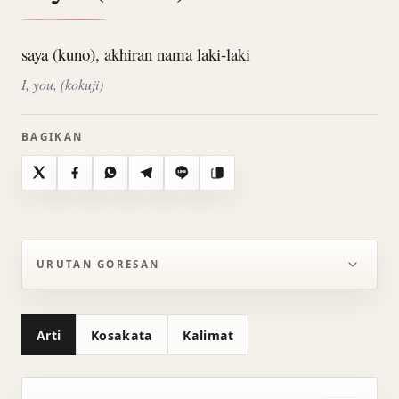
saya (kuno), akhiran nama laki-laki
I, you, (kokuji)
BAGIKAN
X
Facebook
WhatsApp
Telegram
Line
Salin
URUTAN GORESAN
Arti
Kosakata
Kalimat