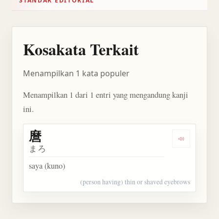
STANDAR EDITORIAL
Kosakata Terkait
Menampilkan 1 kata populer
Menampilkan 1 dari 1 entri yang mengandung kanji
ini.
麿
Dengarkan 
まろ
saya (kuno)
(person having) thin or shaved eyebrows