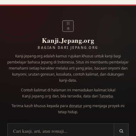
日
本
Kanji.Jepang.org
BAGIAN DARI JEPANG.ORG
Kanji.Jepang.org adalah kamus rujukan khusus untuk kanji bagi
pembelajar bahasa Jepang di Indonesia. Situs ini membantu pembelajar
memahami setiap karakter melalui arti yang jelas, bacaan onyomi dan
kunyomi, urutan goresan, kosakata, contoh kalimat, dan dukungan
kanji-data.
Contoh kalimat di halaman ini memadukan kalimat lokal
dan, bila tersedia, data dari
Tatoeba
.
Kanji.Jepang.org
Terima kasih khusus kepada para
donatur
yang menjaga proyek ini
tetap hidup.
Cari kanji