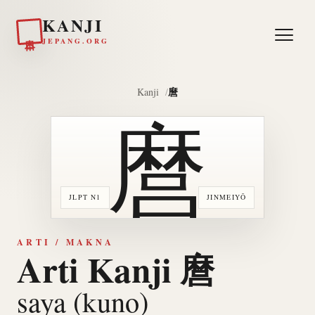
KANJI
日本
JEPANG.ORG
麿
Kanji
麿
JLPT N1
JINMEIYŌ
ARTI / MAKNA
Arti Kanji 麿
saya (kuno)