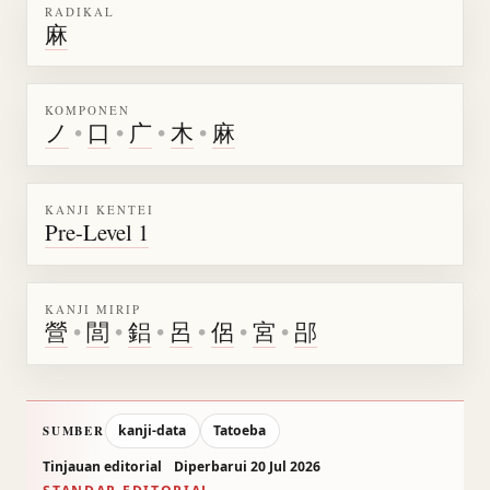
RADIKAL
麻
KOMPONEN
ノ
•
口
•
广
•
木
•
麻
KANJI KENTEI
Pre-Level 1
KANJI MIRIP
營
•
閭
•
鋁
•
呂
•
侶
•
宮
•
郘
kanji-data
Tatoeba
SUMBER
Tinjauan editorial
Diperbarui 20 Jul 2026