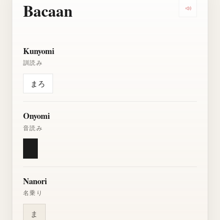
Bacaan
Dengarkan
Kunyomi
訓読み
まろ
Onyomi
音読み
Nanori
名乗り
ま