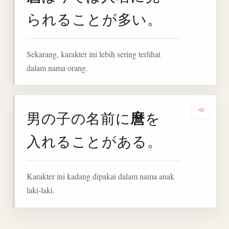
られることが多い。
Sekarang, karakter ini lebih sering terlihat
dalam nama orang.
麿
男の子の名前に
を
Denga
入れることがある。
Karakter ini kadang dipakai dalam nama anak
laki-laki.