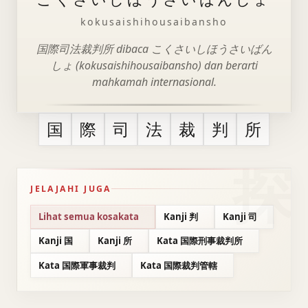
kokusaishihousaibansho
国際司法裁判所 dibaca こくさいしほうさいばん
しょ (kokusaishihousaibansho) dan berarti
mahkamah internasional.
国
際
司
法
裁
判
所
JELAJAHI JUGA
Lihat semua kosakata
Kanji 判
Kanji 司
Kanji 国
Kanji 所
Kata 国際刑事裁判所
Kata 国際軍事裁判
Kata 国際裁判管轄