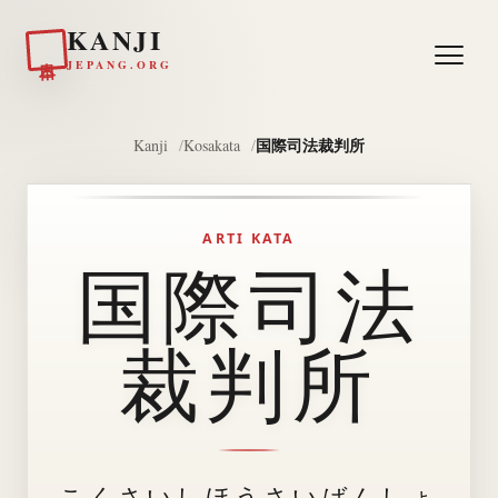
KANJI
日本
JEPANG.ORG
国際司法裁判所
Kanji
Kosakata
ARTI KATA
国際司法
裁判所
こくさいしほうさいばんしょ