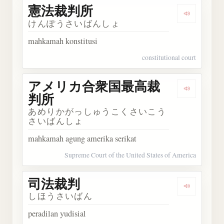
憲法裁判所
Dengark
けんぽうさいばんしょ
mahkamah konstitusi
constitutional court
アメリカ合衆国最高裁
Dengar
判所
あめりかがっしゅうこくさいこう
さいばんしょ
mahkamah agung amerika serikat
Supreme Court of the United States of America
司法裁判
Dengark
しほうさいばん
peradilan yudisial