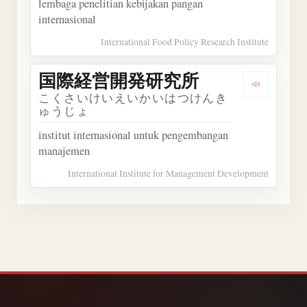
lembaga penelitian kebijakan pangan
internasional
International Food Policy Research Institute
国際経営開発研究所
Dengar
こくさいけいえいかいはつけんき
ゅうじょ
institut internasional untuk pengembangan
manajemen
International Institute for Management Development