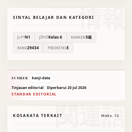
情報
SINYAL BELAJAR DAN KATEGORI
N1
Kelas 6
5級
JLPT
JŌYŌ
KANKEN
29434
E
RANK
PRIORITAS
kanji-data
SUMBER
Tinjauan editorial
Diperbarui 20 Jul 2026
STANDAR EDITORIAL
関連語
KOSAKATA TERKAIT
Maks. 12