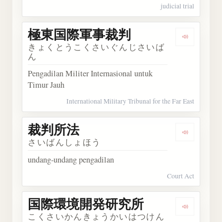
judicial trial
極東国際軍事裁判
Dengar
きょくとうこくさいぐんじさいば
ん
Pengadilan Militer Internasional untuk
Timur Jauh
International Military Tribunal for the Far East
裁判所法
Dengark
さいばんしょほう
undang-undang pengadilan
Court Act
国際環境開発研究所
Dengar
こくさいかんきょうかいはつけん