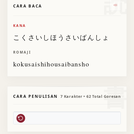
読
CARA BACA
Dengar
KANA
こくさいしほうさいばんしょ
ROMAJI
kokusaishihousaibansho
書
CARA PENULISAN
7 Karakter • 62 Total Goresan