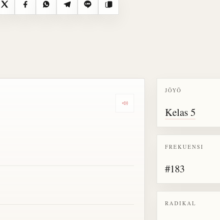
X
Facebook
WhatsApp
Telegram
Line
Salin
JŌYŌ
Dengarkan semua bacaan untu
Kelas 5
FREKUENSI
#183
RADIKAL