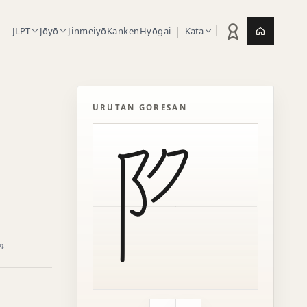
|
JLPT
Jōyō
Jinmeiyō
Kanken
Hyōgai
Kata
Statistik latihan
Jepang.or
URUTAN GORESAN
n