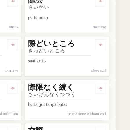
Dengarkan kosakata 際限
Dengarkan kos
さいかい
pertemuan
limits
meeting
際どいところ
Dengarkan kosakata 際する
Dengarkan k
きわどいところ
saat kritis
to arrive
close call
際限なく続く
Dengarkan kosakata 際限なく
Dengarkan k
さいげんなくつづく
berlanjut tanpa batas
d infinitum
to continue without end