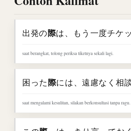
Contoh Kalimat
際
出発の
は、もう一度チケ
saat berangkat, tolong periksa tiketnya sekali lagi.
際
困った
には、遠慮なく相
saat mengalami kesulitan, silakan berkonsultasi tanpa ragu.