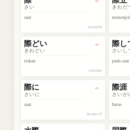
Dengarkan kosak
さい
きわだ
saat
menonjo
occasion
際どい
際し
Dengarkan kosa
きわどい
さいし
riskan
pada saat
extreme
際に
際涯
Dengarkan kosa
さいに
さいが
saat
batas
in case of