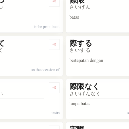
ata 際
Dengarkan kosakata 際立つ
つ
さいげん
l
batas
to be prominent
て
際する
kata 際どい
Dengarkan kosakata 際して
て
さいする
bertepatan dengan
on the occasion of
際限なく
kata 際に
Dengarkan kosakata 際涯
い
さいげんなく
tanpa batas
limits
a