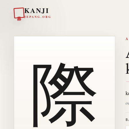
KANJI
日本
JEPANG.ORG
A
際
k
o
B