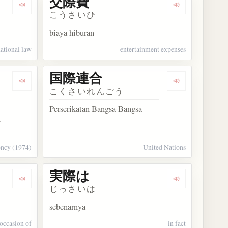
交際費
Dengarkan kosakata 国際法
Dengarkan ko
こうさいひ
biaya hiburan
national law
entertainment expenses
国際連合
Dengarkan kosakata 国際協力事業団
Dengarkan ko
こくさいれんごう
Perserikatan Bangsa-Bangsa
l
ency (1974)
United Nations
実際は
Dengarkan kosakata に際して
Dengarkan ko
じっさいは
sebenarnya
 occasion of
in fact