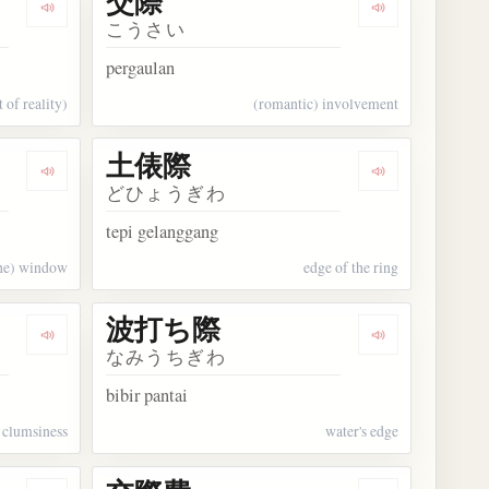
交際
Dengarkan kosakata 実際
Dengarkan kos
こうさい
pergaulan
 of reality)
(romantic) involvement
土俵際
Dengarkan kosakata 窓際
Dengarkan ko
どひょうぎわ
tepi gelanggang
the) window
edge of the ring
波打ち際
Dengarkan kosakata 不手際
Dengarkan ko
なみうちぎわ
bibir pantai
clumsiness
water's edge