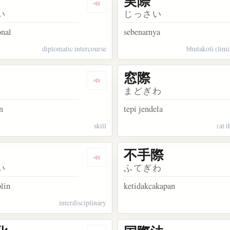
実際
kata 水際
Dengarkan kosakata 国際
い
じっさい
onal
sebenarnya
diplomatic intercourse
bhutakoti (limit
窓際
kata 間際
Dengarkan kosakata 手際
まどぎわ
n
tepi jendela
skill
(at 
不手際
kata 瀬戸際
Dengarkan kosakata 学際
い
ふてぎわ
plin
ketidakcakapan
interdisciplinary