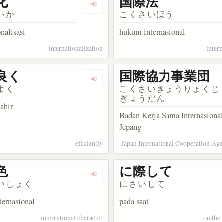
化
国際法
kata 国際的
Dengarkan kosakata 国際化
いか
こくさいほう
onalisasi
hukum internasional
internationalization
inter
良く
国際協力事業団
kata 国際人
Dengarkan kosakata 手際良く
よく
こくさいきょうりょくじ
ぎょうだん
ahir
Badan Kerja Sama Internasiona
Jepang
efficiently
Japan International Cooperation Ag
色
に際して
kata 実際的
Dengarkan kosakata 国際色
いしょく
にさいして
ternasional
pada saat
international character
on the