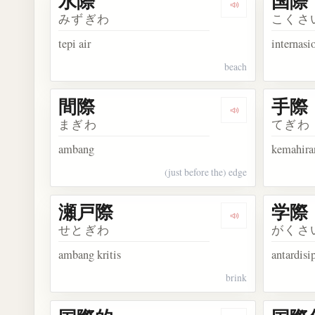
水際
国際
Dengarkan kosa
みずぎわ
こくさ
tepi air
internasi
beach
間際
手際
Dengarkan kosa
まぎわ
てぎわ
ambang
kemahira
(just before the) edge
瀬戸際
学際
Dengarkan kosa
せとぎわ
がくさ
ambang kritis
antardisi
brink