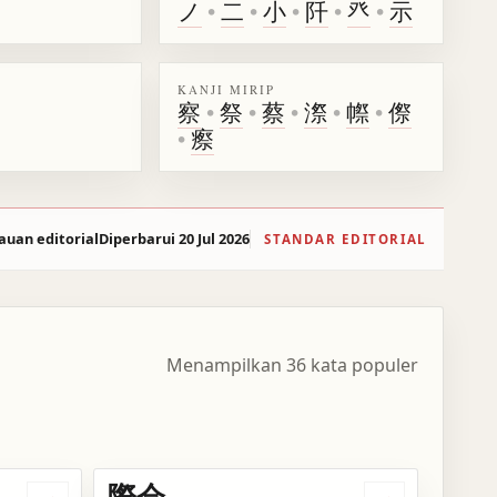
ノ
•
二
•
小
•
阡
•
癶
•
示
KANJI MIRIP
察
•
祭
•
蔡
•
漈
•
㡜
•
傺
•
瘵
auan editorial
Diperbarui 20 Jul 2026
STANDAR EDITORIAL
Menampilkan 36 kata populer
際会