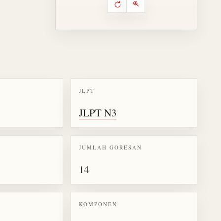
Putar ulang animasi
Kontrol animasi urutan goresa
Perbesar animasi
JLPT
k kanji 際
JLPT N3
JUMLAH GORESAN
14
KOMPONEN