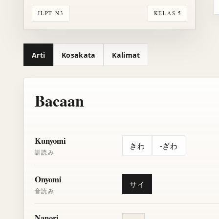
JLPT N3
KELAS 5
Arti
Kosakata
Kalimat
Bacaan
Kunyomi
きわ
-ぎわ
訓読み
Onyomi
サイ
音読み
Nanori