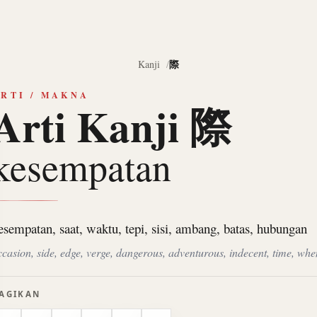
際
Kanji
RTI / MAKNA
Arti Kanji 際
kesempatan
esempatan, saat, waktu, tepi, sisi, ambang, batas, hubungan
ccasion, side, edge, verge, dangerous, adventurous, indecent, time, whe
AGIKAN