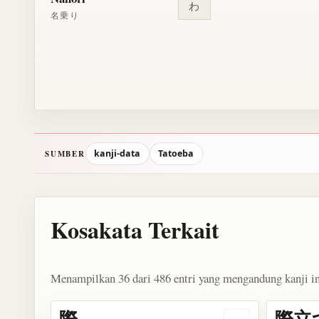
わ
名乗り
kanji-data
Tatoeba
SUMBER
Kosakata Terkait
Menampilkan 36 dari 486 entri yang mengandung kanji in
際
際立