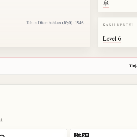
阜
Tahun Ditambahkan (Jōyō): 1946
KANJI KENTEI
Level 6
Tinj
i.
つ
際限