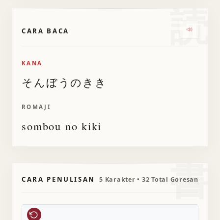
読
CARA BACA
Dengark
KANA
そんぼうのきき
ROMAJI
sombou no kiki
書
CARA PENULISAN
5 Karakter • 32 Total Goresan