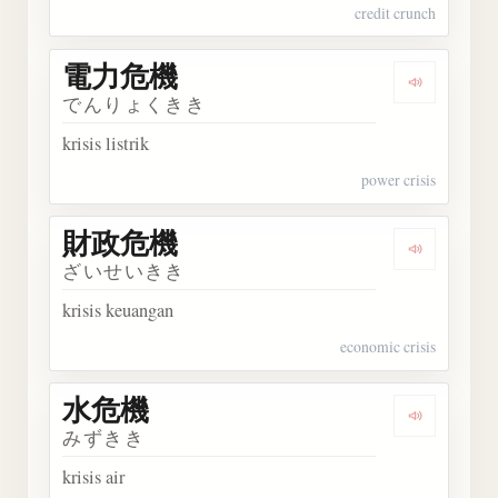
credit crunch
電力危機
Dengark
でんりょくきき
krisis listrik
power crisis
財政危機
Dengark
ざいせいきき
krisis keuangan
economic crisis
水危機
Dengarka
みずきき
krisis air