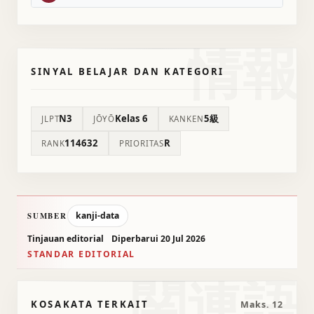
情報
SINYAL BELAJAR DAN KATEGORI
N3
Kelas 6
5級
JLPT
JŌYŌ
KANKEN
114632
R
RANK
PRIORITAS
kanji-data
SUMBER
Tinjauan editorial
Diperbarui 20 Jul 2026
STANDAR EDITORIAL
関連語
KOSAKATA TERKAIT
Maks. 12