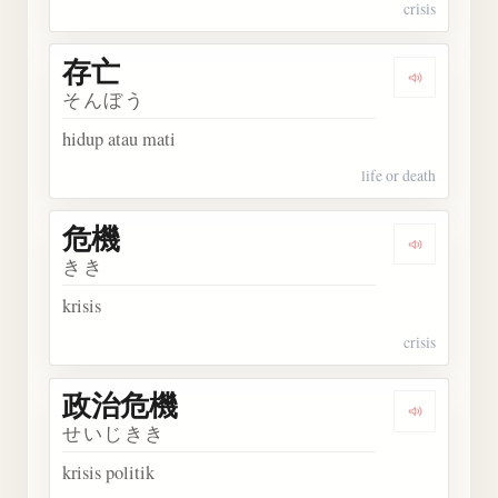
crisis
存亡
Dengarka
そんぼう
hidup atau mati
life or death
危機
Dengarka
きき
krisis
crisis
政治危機
Dengark
せいじきき
krisis politik