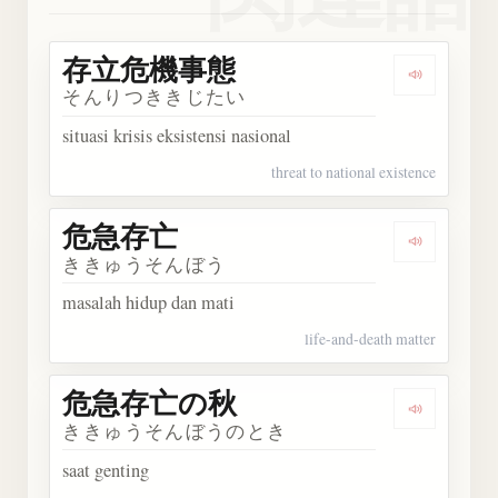
存立危機事態
Dengark
そんりつききじたい
situasi krisis eksistensi nasional
threat to national existence
危急存亡
Dengark
ききゅうそんぼう
masalah hidup dan mati
life-and-death matter
危急存亡の秋
Dengark
ききゅうそんぼうのとき
saat genting