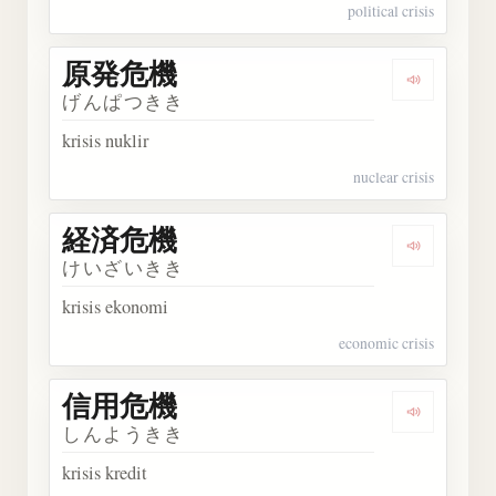
political crisis
原発危機
Dengark
げんぱつきき
krisis nuklir
nuclear crisis
経済危機
Dengark
けいざいきき
krisis ekonomi
economic crisis
信用危機
Dengark
しんようきき
krisis kredit