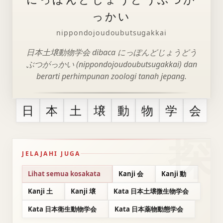
っかい
nippondojoudoubutsugakkai
日本土壌動物学会 dibaca にっぽんどじょうどう
ぶつがっかい (nippondojoudoubutsugakkai) dan
berarti perhimpunan zoologi tanah jepang.
日
本
土
壌
動
物
学
会
JELAJAHI JUGA
Lihat semua kosakata
Kanji 会
Kanji 動
Kanji 土
Kanji 壌
Kata 日本土壌微生物学会
Kata 日本衛生動物学会
Kata 日本薬物動態学会