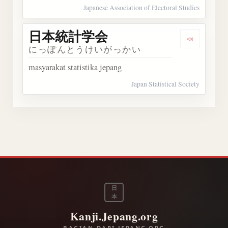
Japanese Association of Electoral Studies
日本統計学会
Dengark
にっぽんとうけいがっかい
masyarakat statistika jepang
Japan Statistical Society
日
本
Kanji.Jepang.org