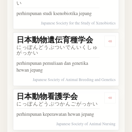
い
perhimpunan studi ksenobiotika jepang
Japanese Society for the Study of Xenobiotics
日本動物遺伝育種学会
Dengar
にっぽんどうぶついでんいくしゅ
がっかい
perhimpunan pemuliaan dan genetika
hewan jepang
Japanese Society of Animal Breeding and Genetics
日本動物看護学会
Dengar
にっぽんどうぶつかんごがっかい
perhimpunan keperawatan hewan jepang
Japanese Society of Animal Nursing