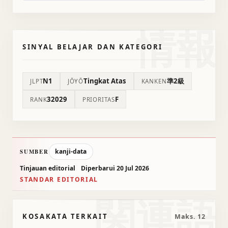
情報
SINYAL BELAJAR DAN KATEGORI
N1
Tingkat Atas
準2級
JLPT
JŌYŌ
KANKEN
32029
F
RANK
PRIORITAS
kanji-data
SUMBER
Tinjauan editorial
Diperbarui 20 Jul 2026
STANDAR EDITORIAL
関連語
KOSAKATA TERKAIT
Maks. 12