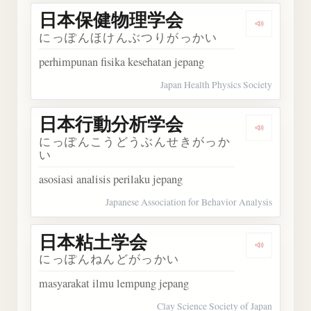
日本保健物理学会
Dengar
にっぽんほけんぶつりがっかい
perhimpunan fisika kesehatan jepang
Japan Health Physics Society
日本行動分析学会
Dengar
にっぽんこうどうぶんせきがっか
い
asosiasi analisis perilaku jepang
Japanese Association for Behavior Analysis
日本粘土学会
Dengark
にっぽんねんどがっかい
masyarakat ilmu lempung jepang
Clay Science Society of Japan