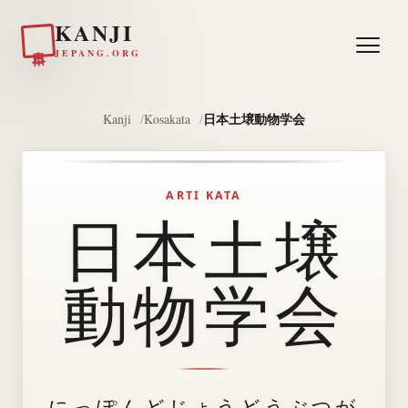
KANJI
日本
JEPANG.ORG
日本土壌動物学会
Kanji
Kosakata
ARTI KATA
日本土壌
動物学会
にっぽんどじょうどうぶつが