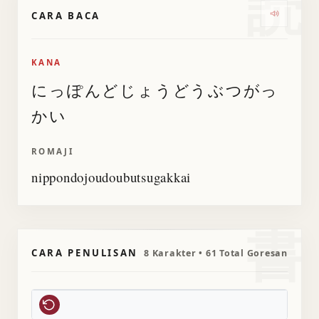
読
CARA BACA
Dengar
KANA
にっぽんどじょうどうぶつがっ
かい
ROMAJI
nippondojoudoubutsugakkai
書
CARA PENULISAN
8 Karakter • 61 Total Goresan