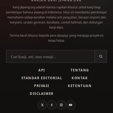
BAGIAN DARI JEPANG.ORG
Kanji.Jepang.org adalah kamus rujukan khusus untuk kanji bagi
pembelajar bahasa Jepang di Indonesia. Situs ini membantu pembelajar
memahami setiap karakter melalui arti yang jelas, bacaan onyomi dan
kunyomi, urutan goresan, kosakata, contoh kalimat, dan dukungan
kanji-data.
Terima kasih khusus kepada para
donatur
yang menjaga proyek ini
tetap hidup.
Cari kanji
API
TENTANG
STANDAR EDITORIAL
KONTAK
PRIVASI
KETENTUAN
DISCLAIMER
X
Facebook
Instagram
YouTube