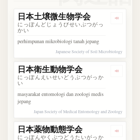
日本土壌微生物学会
Dengar
にっぽんどじょうびせいぶつがっ
かい
perhimpunan mikrobiologi tanah jepang
Japanese Society of Soil Microbiology
日本衛生動物学会
Dengar
にっぽんえいせいどうぶつがっか
い
masyarakat entomologi dan zoologi medis
jepang
Japan Society of Medical Entomology and Zoology
日本薬物動態学会
Dengar
にっぽんやくぶつどうたいがっか