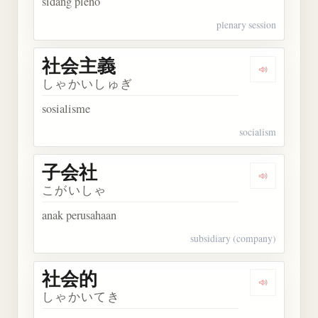
sidang pleno
plenary session
社会主義
Dengarkan
しゃかいしゅぎ
sosialisme
socialism
子会社
Dengarkan
こがいしゃ
anak perusahaan
subsidiary (company)
社会的
Dengarkan
しゃかいてき