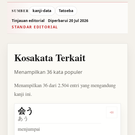
kanji-data
Tatoeba
SUMBER
Tinjauan editorial
Diperbarui 20 Jul 2026
STANDAR EDITORIAL
Kosakata Terkait
Menampilkan 36 kata populer
Menampilkan 36 dari 2.504 entri yang mengandung
kanji ini.
会う
Dengarkan 
あう
menjumpai