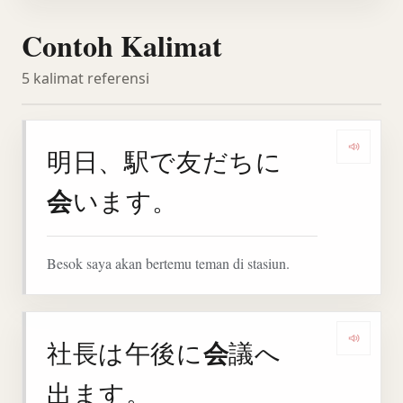
Contoh Kalimat
5 kalimat referensi
明日、駅で友だちに
Denga
会
います。
Besok saya akan bertemu teman di stasiun.
会
社長は午後に
議へ
Denga
出ます。