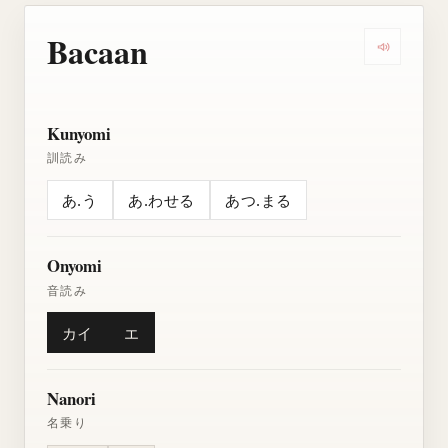
Bacaan
Dengarkan
Kunyomi
訓読み
あ.う
あ.わせる
あつ.まる
Onyomi
音読み
カイ
エ
Nanori
名乗り