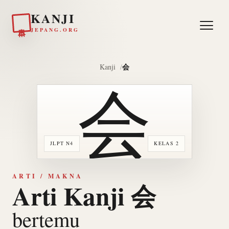
KANJI
日本
JEPANG.ORG
会
Kanji
会
JLPT N4
KELAS 2
ARTI / MAKNA
Arti Kanji 会
bertemu