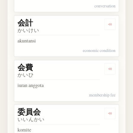
conversation
会計
Dengarkan 
かいけい
akuntansi
economic condition
会費
Dengarkan 
かいひ
iuran anggota
membership fee
委員会
Dengarkan
いいんかい
komite