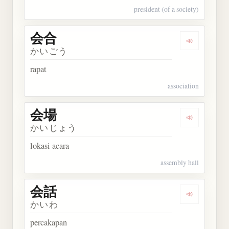
president (of a society)
会合
Dengarkan 
かいごう
rapat
association
会場
Dengarkan 
かいじょう
lokasi acara
assembly hall
会話
Dengarkan 
かいわ
percakapan