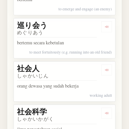
to emerge and engage (an enemy)
巡り会う
Dengarkan
めぐりあう
bertemu secara kebetulan
to meet fortuitously (e.g. running into an old friend)
社会人
Dengarkan
しゃかいじん
orang dewasa yang sudah bekerja
working adult
社会科学
Dengarkan
しゃかいかがく