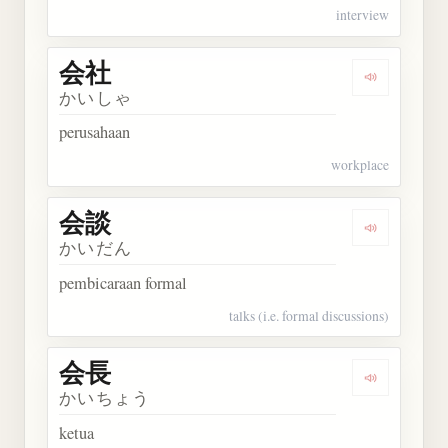
interview
会社
Dengarkan 
かいしゃ
perusahaan
workplace
会談
Dengarkan 
かいだん
pembicaraan formal
talks (i.e. formal discussions)
会長
Dengarkan 
かいちょう
ketua