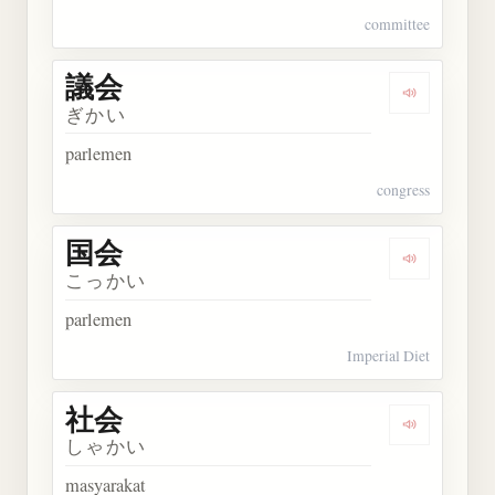
committee
議会
Dengarkan 
ぎかい
parlemen
congress
国会
Dengarkan 
こっかい
parlemen
Imperial Diet
社会
Dengarkan 
しゃかい
masyarakat