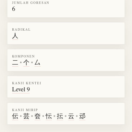
JUMLAH GORESAN
6
RADIKAL
人
KOMPONEN
二
•
个
•
厶
KANJI KENTEI
Level 9
KANJI MIRIP
伝
•
芸
•
夽
•
忶
•
抎
•
云
•
䢵