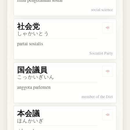
ilmu pengetahuan sosial
social science
社会党
Dengarkan
しゃかいとう
partai sosialis
Socialist Party
国会議員
Dengarkan
こっかいぎいん
anggota parlemen
member of the Diet
本会議
Dengarkan
ほんかいぎ