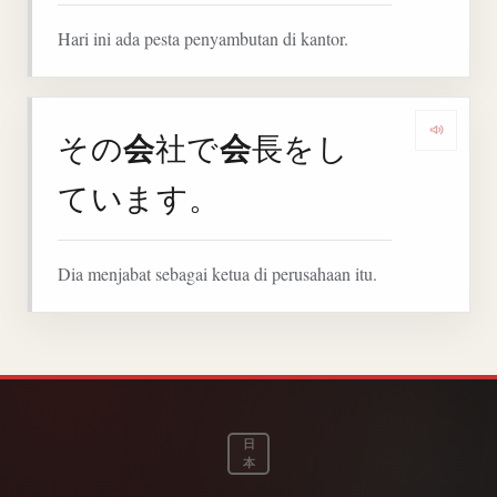
Hari ini ada pesta penyambutan di kantor.
会
会
その
社で
長をし
Denga
ています。
Dia menjabat sebagai ketua di perusahaan itu.
日
本