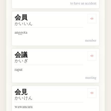
to have an accident
会員
Dengarkan 
かいいん
anggota
member
会議
Dengarkan 
かいぎ
rapat
meeting
会見
Dengarkan 
かいけん
wawancara