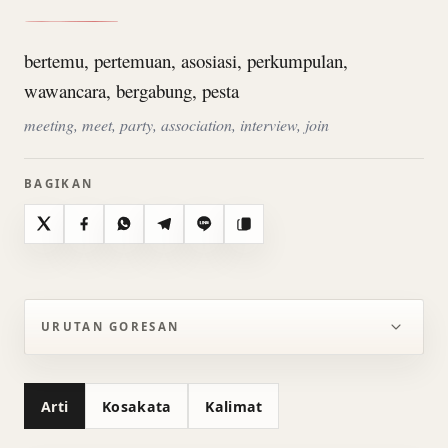
bertemu, pertemuan, asosiasi, perkumpulan,
wawancara, bergabung, pesta
meeting, meet, party, association, interview, join
BAGIKAN
X
Facebook
WhatsApp
Telegram
Line
Salin
URUTAN GORESAN
Arti
Kosakata
Kalimat