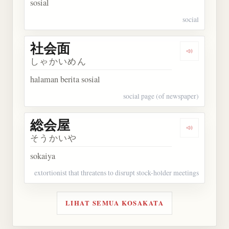
sosial
social
社会面
Dengarkan
しゃかいめん
halaman berita sosial
social page (of newspaper)
総会屋
Dengarkan
そうかいや
sokaiya
extortionist that threatens to disrupt stock-holder meetings
LIHAT SEMUA KOSAKATA