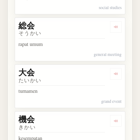
social studies
総会
Dengarkan 
そうかい
rapat umum
general meeting
大会
Dengarkan 
たいかい
turnamen
grand event
機会
Dengarkan 
きかい
kesempatan