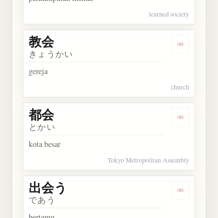
learned society
教会
Dengarkan 
きょうかい
gereja
church
都会
Dengarkan 
とかい
kota besar
Tokyo Metropolitan Assembly
出会う
Dengarkan
であう
bertemu