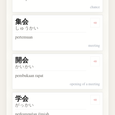
chance
集会
Dengarkan 
しゅうかい
pertemuan
meeting
開会
Dengarkan 
かいかい
pembukaan rapat
opening of a meeting
学会
Dengarkan 
がっかい
perkumpulan ilmiah