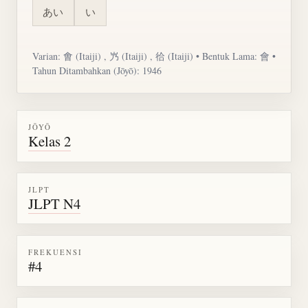
あい
い
Varian: 㑹 (Itaiji) , 㞧 (Itaiji) , 㣛 (Itaiji) • Bentuk Lama: 會 •
Tahun Ditambahkan (Jōyō): 1946
JŌYŌ
Kelas 2
JLPT
JLPT N4
FREKUENSI
#4