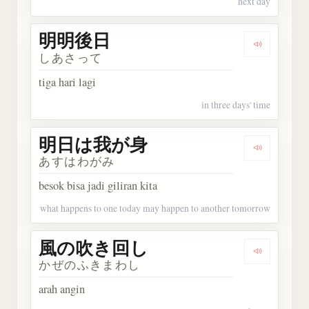
next day
明明後日
Dengark
しあさって
tiga hari lagi
in three days' time
明日は我が身
Dengark
あすはわがみ
besok bisa jadi giliran kita
what happens to one today may happen to another tomorrow
風の吹き回し
Dengark
かぜのふきまわし
arah angin