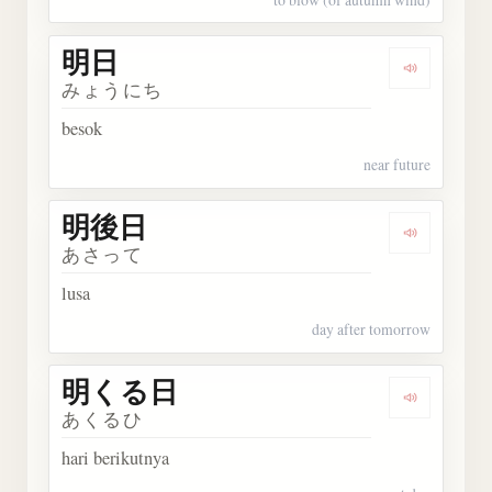
明日
Dengarka
みょうにち
besok
near future
明後日
Dengarka
あさって
lusa
day after tomorrow
明くる日
Dengark
あくるひ
hari berikutnya