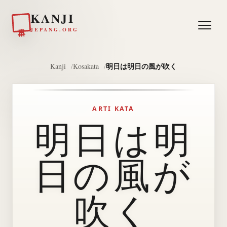
KANJI
日本
JEPANG.ORG
明日は明日の風が吹く
Kanji
Kosakata
ARTI KATA
明日は明
日の風が
吹く