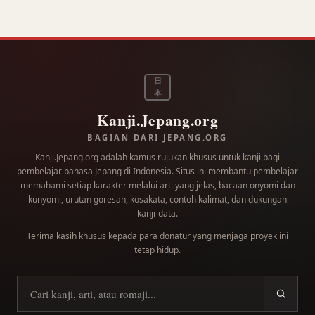
日
本
Kanji.Jepang.org
BAGIAN DARI JEPANG.ORG
Kanji.Jepang.org adalah kamus rujukan khusus untuk kanji bagi
pembelajar bahasa Jepang di Indonesia. Situs ini membantu pembelajar
memahami setiap karakter melalui arti yang jelas, bacaan onyomi dan
kunyomi, urutan goresan, kosakata, contoh kalimat, dan dukungan
kanji-data.
Terima kasih khusus kepada para
donatur
yang menjaga proyek ini
tetap hidup.
Cari kanji