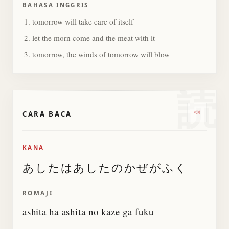
BAHASA INGGRIS
tomorrow will take care of itself
let the morn come and the meat with it
tomorrow, the winds of tomorrow will blow
読
CARA BACA
Dengar
KANA
あしたはあしたのかぜがふく
ROMAJI
ashita ha ashita no kaze ga fuku