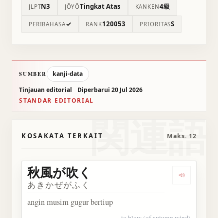
N3
Tingkat Atas
4級
JLPT
JŌYŌ
KANKEN
✓
120053
S
PERIBAHASA
RANK
PRIORITAS
kanji-data
SUMBER
Tinjauan editorial
Diperbarui 20 Jul 2026
STANDAR EDITORIAL
関連語
KOSAKATA TERKAIT
Maks. 12
秋風が吹く
Dengark
あきかぜがふく
angin musim gugur bertiup
to blow (of autumn wind)