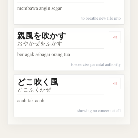
membawa angin segar
to breathe new life into
親風を吹かす
Dengark
おやかぜをふかす
berlagak sebagai orang tua
to exercise parental authority
どこ吹く風
Dengark
どこふくかぜ
acuh tak acuh
showing no concern at all