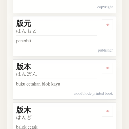
copyright
版元
Dengarka
はんもと
penerbit
publisher
版本
Dengarka
はんぽん
buku cetakan blok kayu
woodblock-printed book
版木
Dengarka
はんぎ
balok cetak