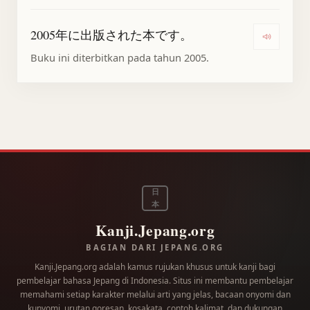
2005年に出版された本です。
Dengar
Buku ini diterbitkan pada tahun 2005.
日
本
Kanji.Jepang.org
BAGIAN DARI JEPANG.ORG
Kanji.Jepang.org adalah kamus rujukan khusus untuk kanji bagi
pembelajar bahasa Jepang di Indonesia. Situs ini membantu pembelajar
memahami setiap karakter melalui arti yang jelas, bacaan onyomi dan
kunyomi, urutan goresan, kosakata, contoh kalimat, dan dukungan