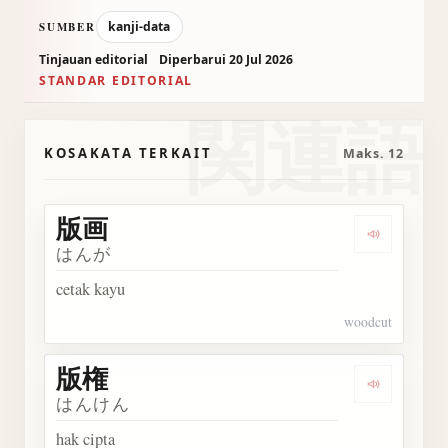
kanji-data
SUMBER
Tinjauan editorial
Diperbarui 20 Jul 2026
STANDAR EDITORIAL
関連語
KOSAKATA TERKAIT
Maks. 12
版画
Dengarka
はんが
cetak kayu
woodcut
版権
Dengarka
はんけん
hak cipta