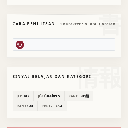
書
CARA PENULISAN
1 Karakter • 8 Total Goresan
情報
SINYAL BELAJAR DAN KATEGORI
N2
Kelas 5
6級
JLPT
JŌYŌ
KANKEN
399
A
RANK
PRIORITAS