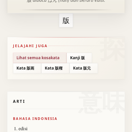
版 dibaca はん (han) dan berarti edisi.
版
JELAJAHI JUGA
Lihat semua kosakata
Kanji 版
Kata 版画
Kata 版権
Kata 版元
意味
ARTI
BAHASA INDONESIA
edisi