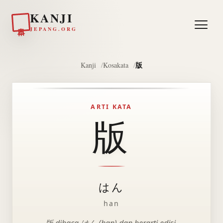
KANJI
日本
JEPANG.ORG
版
Kanji
Kosakata
ARTI KATA
版
はん
han