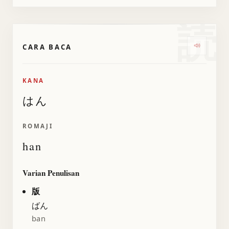
読
CARA BACA
Dengarka
KANA
はん
ROMAJI
han
Varian Penulisan
版
ばん
ban