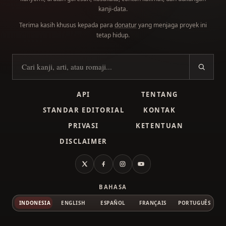
kanji-data.
Terima kasih khusus kepada para
donatur
yang menjaga proyek ini
tetap hidup.
Cari kanji
API
TENTANG
STANDAR EDITORIAL
KONTAK
PRIVASI
KETENTUAN
DISCLAIMER
X
Facebook
Instagram
YouTube
BAHASA
INDONESIA
ENGLISH
ESPAÑOL
FRANÇAIS
PORTUGUÊS