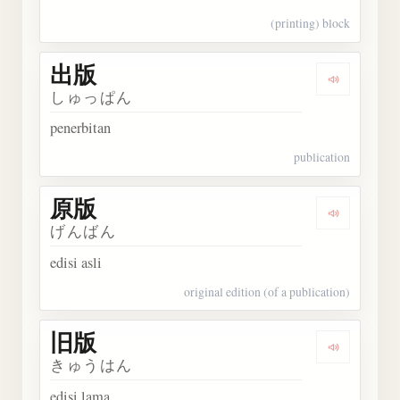
(printing) block
出版
Dengarka
しゅっぱん
penerbitan
publication
原版
Dengarka
げんばん
edisi asli
original edition (of a publication)
旧版
Dengarka
きゅうはん
edisi lama