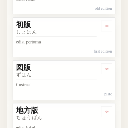
old edition
初版
Dengarka
しょはん
edisi pertama
first edition
図版
Dengarka
ずはん
ilustrasi
plate
地方版
Dengarka
ちほうばん
edisi lokal