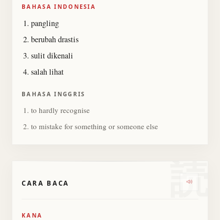
BAHASA INDONESIA
pangling
berubah drastis
sulit dikenali
salah lihat
BAHASA INGGRIS
to hardly recognise
to mistake for something or someone else
読
CARA BACA
Dengark
KANA