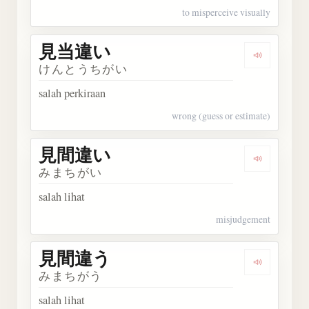
to misperceive visually
見当違い
Dengark
けんとうちがい
salah perkiraan
wrong (guess or estimate)
見間違い
Dengark
みまちがい
salah lihat
misjudgement
見間違う
Dengark
みまちがう
salah lihat