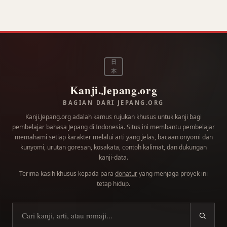
日
本
Kanji.Jepang.org
BAGIAN DARI JEPANG.ORG
Kanji.Jepang.org adalah kamus rujukan khusus untuk kanji bagi
pembelajar bahasa Jepang di Indonesia. Situs ini membantu pembelajar
memahami setiap karakter melalui arti yang jelas, bacaan onyomi dan
kunyomi, urutan goresan, kosakata, contoh kalimat, dan dukungan
kanji-data.
Terima kasih khusus kepada para
donatur
yang menjaga proyek ini
tetap hidup.
Cari kanji