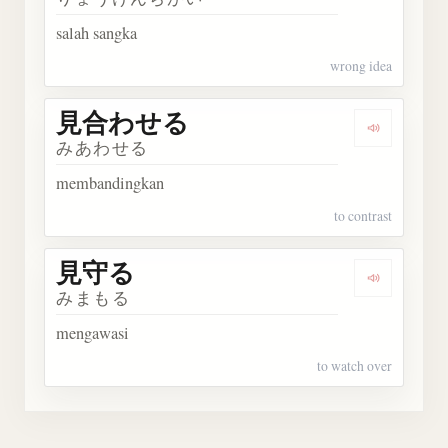
salah sangka
wrong idea
見合わせる
Dengark
みあわせる
membandingkan
to contrast
見守る
Dengarka
みまもる
mengawasi
to watch over