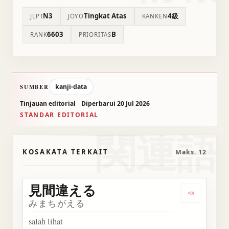
N3
Tingkat Atas
4級
JLPT
JŌYŌ
KANKEN
6603
B
RANK
PRIORITAS
kanji-data
SUMBER
Tinjauan editorial
Diperbarui 20 Jul 2026
STANDAR EDITORIAL
関連語
KOSAKATA TERKAIT
Maks. 12
見間違える
Dengark
みまちがえる
salah lihat