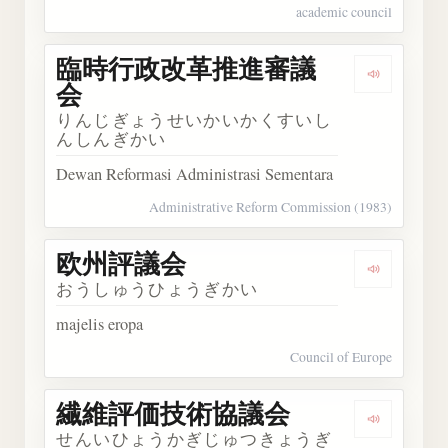
academic council
臨時行政改革推進審議
Dengar
会
りんじぎょうせいかいかくすいし
んしんぎかい
Dewan Reformasi Administrasi Sementara
Administrative Reform Commission (1983)
欧州評議会
Dengark
おうしゅうひょうぎかい
majelis eropa
Council of Europe
繊維評価技術協議会
Dengar
せんいひょうかぎじゅつきょうぎ