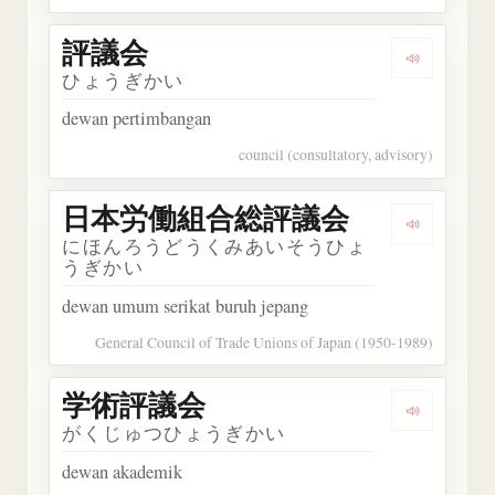
評議会
Dengarka
ひょうぎかい
dewan pertimbangan
council (consultatory, advisory)
日本労働組合総評議会
Dengar
にほんろうどうくみあいそうひょ
うぎかい
dewan umum serikat buruh jepang
General Council of Trade Unions of Japan (1950-1989)
学術評議会
Dengark
がくじゅつひょうぎかい
dewan akademik