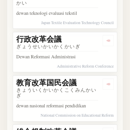
かい
dewan teknologi evaluasi tekstil
Japan Textile Evaluation Technology Council
行政改革会議
Dengark
ぎょうせいかいかくかいぎ
Dewan Reformasi Administrasi
Administrative Reform Conference
教育改革国民会議
Dengar
きょういくかいかくこくみんかい
ぎ
dewan nasional reformasi pendidikan
National Commission on Educational Reform