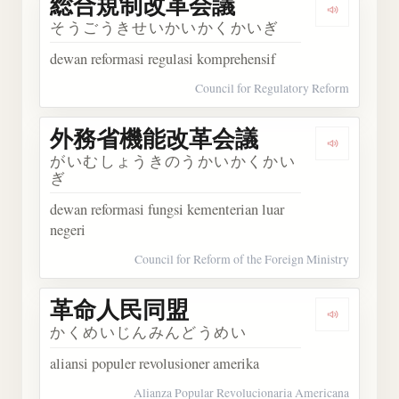
総合規制改革会議
Dengar
そうごうきせいかいかくかいぎ
dewan reformasi regulasi komprehensif
Council for Regulatory Reform
外務省機能改革会議
Dengar
がいむしょうきのうかいかくかい
ぎ
dewan reformasi fungsi kementerian luar
negeri
Council for Reform of the Foreign Ministry
革命人民同盟
Dengark
かくめいじんみんどうめい
aliansi populer revolusioner amerika
Alianza Popular Revolucionaria Americana