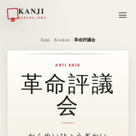
KANJI
日本
JEPANG.ORG
革命評議会
Kanji
Kosakata
ARTI KATA
革命評議
会
かくめいひょうぎかい