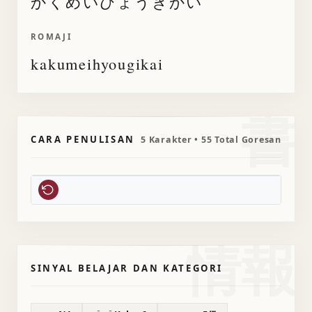
かくめいひょうぎかい
ROMAJI
kakumeihyougikai
書
CARA PENULISAN
5 Karakter • 55 Total Goresan
情報
SINYAL BELAJAR DAN KATEGORI