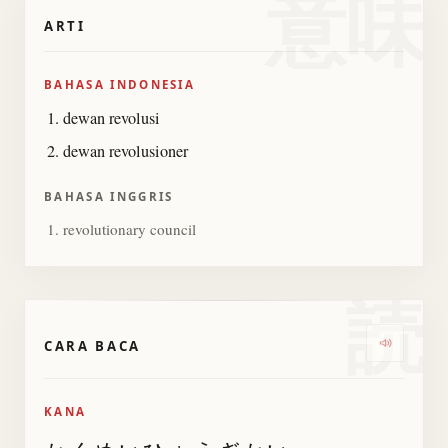
意味
ARTI
BAHASA INDONESIA
dewan revolusi
dewan revolusioner
BAHASA INGGRIS
revolutionary council
読
CARA BACA
Dengark
KANA