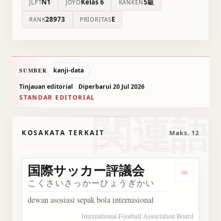
N1
Kelas 6
5級
JLPT
JŌYŌ
KANKEN
28973
E
RANK
PRIORITAS
kanji-data
SUMBER
Tinjauan editorial
Diperbarui 20 Jul 2026
STANDAR EDITORIAL
関連語
KOSAKATA TERKAIT
Maks. 12
国際サッカー評議会
Dengar
こくさいさっかーひょうぎかい
dewan asosiasi sepak bola internasional
International Football Association Board