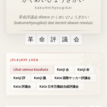
kakumeihyougikai
革命評議会 dibaca かくめいひょうぎかい
(kakumeihyougikai) dan berarti dewan revolusi.
革
命
評
議
会
JELAJAHI JUGA
Lihat semua kosakata
Kanji 会
Kanji 命
Kanji 評
Kanji 議
Kata 国際サッカー評議会
Kata 評議会
Kata 日本労働組合総評議会