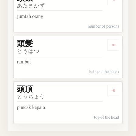
Dengarka
あたまかず
jumlah orang
number of persons
頭髪
Dengarka
とうはつ
rambut
hair (on the head)
頭頂
Dengarka
とうちょう
puncak kepala
top of the head