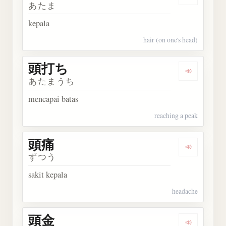
Dengarkan
あたま
kepala
hair (on one's head)
頭打ち
Dengarka
あたまうち
mencapai batas
reaching a peak
頭痛
Dengarka
ずつう
sakit kepala
headache
頭金