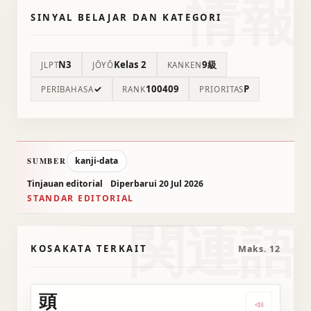
情報
SINYAL BELAJAR DAN KATEGORI
N3
Kelas 2
9級
JLPT
JŌYŌ
KANKEN
✓
100409
P
PERIBAHASA
RANK
PRIORITAS
kanji-data
SUMBER
Tinjauan editorial
Diperbarui 20 Jul 2026
STANDAR EDITORIAL
関連語
KOSAKATA TERKAIT
Maks. 12
頭