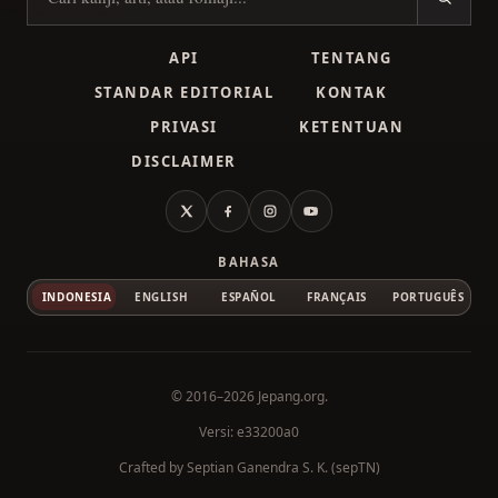
Cari kanji
API
TENTANG
STANDAR EDITORIAL
KONTAK
PRIVASI
KETENTUAN
DISCLAIMER
X
Facebook
Instagram
YouTube
BAHASA
INDONESIA
ENGLISH
ESPAÑOL
FRANÇAIS
PORTUGUÊS
© 2016–2026
Jepang.org
.
Versi: e33200a0
Crafted by
Septian Ganendra S. K. (sepTN)