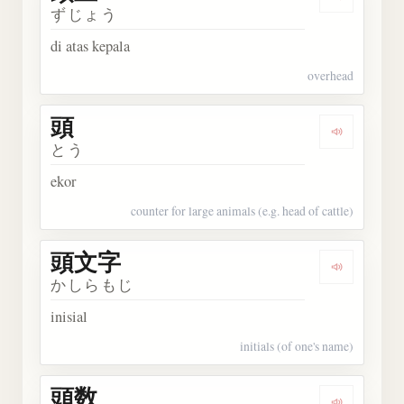
Dengarka
ずじょう
di atas kepala
overhead
頭
Dengarkan
とう
ekor
counter for large animals (e.g. head of cattle)
頭文字
Dengarka
かしらもじ
inisial
initials (of one's name)
頭数