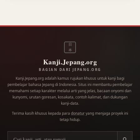
日
本
Kanji.Jepang.org
BAGIAN DARI JEPANG.ORG
Kanji.Jepang.org adalah kamus rujukan khusus untuk kanji bagi
pembelajar bahasa Jepang di Indonesia. Situs ini membantu pembelajar
memahami setiap karakter melalui arti yang jelas, bacaan onyomi dan
kunyomi, urutan goresan, kosakata, contoh kalimat, dan dukungan
kanji-data.
Terima kasih khusus kepada para
donatur
yang menjaga proyek ini
tetap hidup.