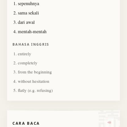
sepenuhnya
sama sekali
dari awal
mentah-mentah
BAHASA INGGRIS
entirely
completely
from the beginning
without hesitation
flatly (e.g. refusing)
読
CARA BACA
Dengark