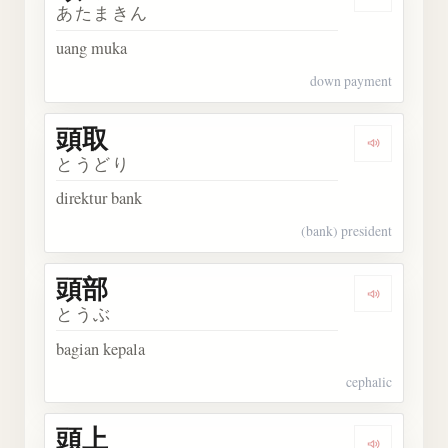
Dengarka
あたまきん
uang muka
down payment
頭取
Dengarka
とうどり
direktur bank
(bank) president
頭部
Dengarka
とうぶ
bagian kepala
cephalic
頭上