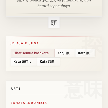
頭から dibaca あたまから (atamakara) dan
berarti sepenuhnya.
頭
JELAJAHI JUGA
Lihat semua kosakata
Kanji 頭
Kata 頭
Kata 頭打ち
Kata 頭痛
意味
ARTI
BAHASA INDONESIA