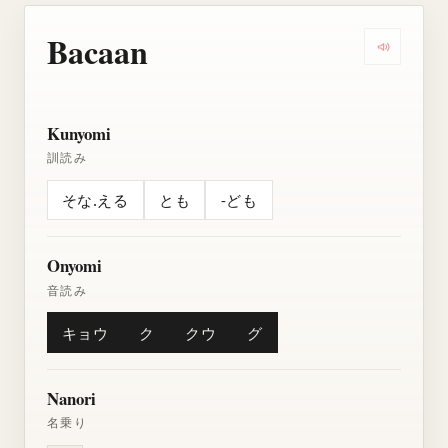
Bacaan
Dengarkan
Kunyomi
訓読み
そな.える
とも
-ども
Onyomi
音読み
キョウ
ク
クウ
グ
Nanori
名乗り