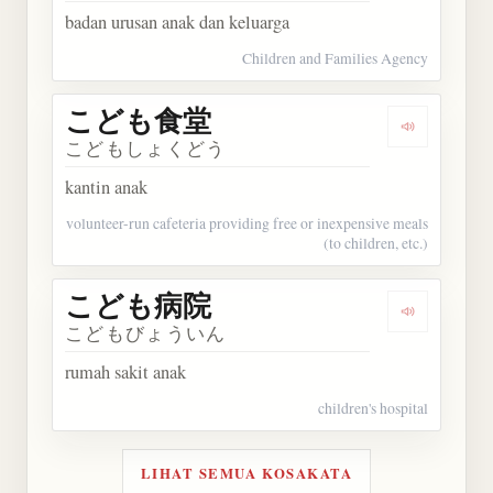
badan urusan anak dan keluarga
Children and Families Agency
こども食堂
Dengarka
こどもしょくどう
kantin anak
volunteer-run cafeteria providing free or inexpensive meals
(to children, etc.)
こども病院
Dengarka
こどもびょういん
rumah sakit anak
children's hospital
LIHAT SEMUA KOSAKATA