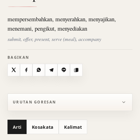
mempersembahkan, menyerahkan, menyajikan,
menemani, pengikut, menyediakan
submit, offer, present, serve (meal), accompany
BAGIKAN
X
Facebook
WhatsApp
Telegram
Line
Salin
URUTAN GORESAN
Arti
Kosakata
Kalimat