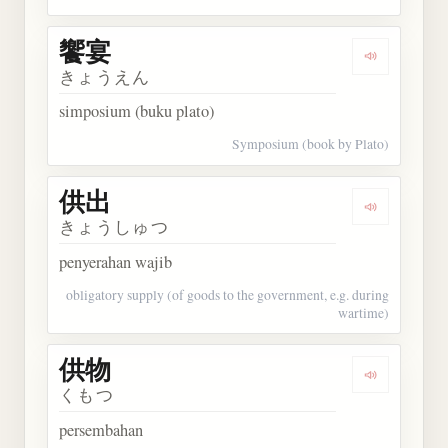
饗宴
Dengarkan 
きょうえん
simposium (buku plato)
Symposium (book by Plato)
供出
Dengarkan 
きょうしゅつ
penyerahan wajib
obligatory supply (of goods to the government, e.g. during
wartime)
供物
Dengarkan 
くもつ
persembahan