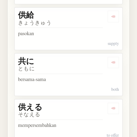
供給
Dengarkan 
きょうきゅう
pasokan
supply
共に
Dengarkan 
ともに
bersama-sama
both
供える
Dengarkan
そなえる
mempersembahkan
to offer