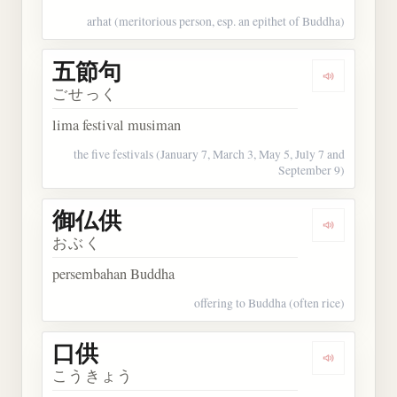
arhat (meritorious person, esp. an epithet of Buddha)
五節句
Dengarkan
ごせっく
lima festival musiman
the five festivals (January 7, March 3, May 5, July 7 and
September 9)
御仏供
Dengarkan
おぶく
persembahan Buddha
offering to Buddha (often rice)
口供
Dengarkan 
こうきょう