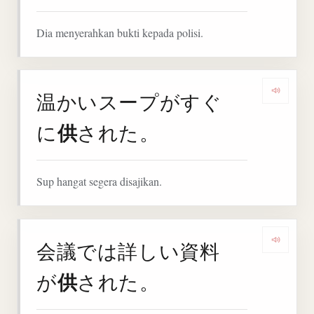
Dia menyerahkan bukti kepada polisi.
温かいスープがすぐ
Denga
供
に
された。
Sup hangat segera disajikan.
会議では詳しい資料
Denga
供
が
された。