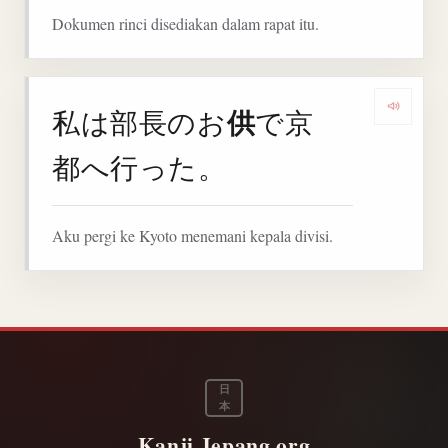
Dokumen rinci disediakan dalam rapat itu.
供
私は部長のお
で京
Denga
都へ行った。
Aku pergi ke Kyoto menemani kepala divisi.
日
本
Kanji.Jepang.org