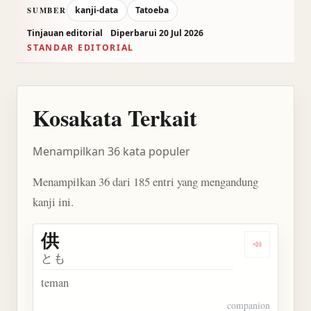
kanji-data
Tatoeba
SUMBER
Tinjauan editorial
Diperbarui 20 Jul 2026
STANDAR EDITORIAL
Kosakata Terkait
Menampilkan 36 kata populer
Menampilkan 36 dari 185 entri yang mengandung
kanji ini.
供
Dengarkan 
とも
teman
companion