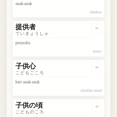
anak-anak
children
提供者
Dengarkan
ていきょうしゃ
penyedia
donor
子供心
Dengarkan
こどもごころ
hati anak-anak
childlike mind
子供の頃
Dengarkan
こどものころ