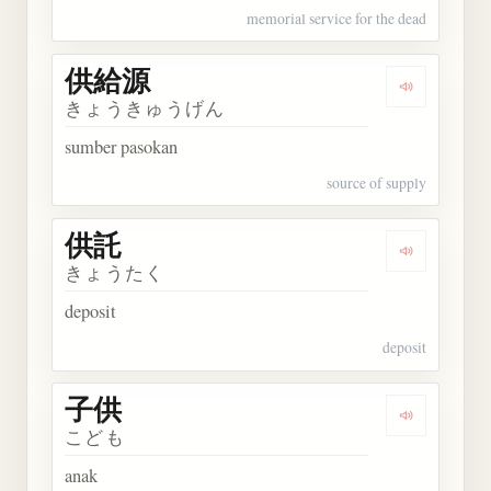
memorial service for the dead
供給源
Dengarkan
きょうきゅうげん
sumber pasokan
source of supply
供託
Dengarkan 
きょうたく
deposit
deposit
子供
Dengarkan 
こども
anak