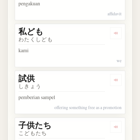
pengakuan
affidavit
私ども
Dengarkan
わたくしども
kami
we
試供
Dengarkan 
しきょう
pemberian sampel
offering something free as a promotion
子供たち
Dengarkan
こどもたち