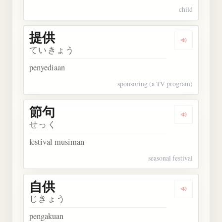
child
提供
Dengarkan 
ていきょう
penyediaan
sponsoring (a TV program)
節句
Dengarkan 
せっく
festival musiman
seasonal festival
自供
Dengarkan 
じきょう
pengakuan