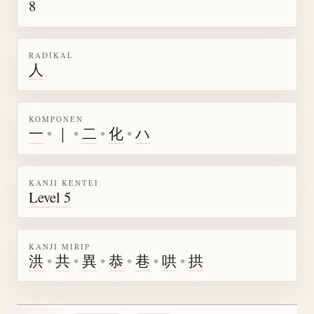
8
RADIKAL
人
KOMPONEN
一
•
｜
•
二
•
化
•
ハ
KANJI KENTEI
Level 5
KANJI MIRIP
洪
•
共
•
異
•
恭
•
巷
•
哄
•
拱