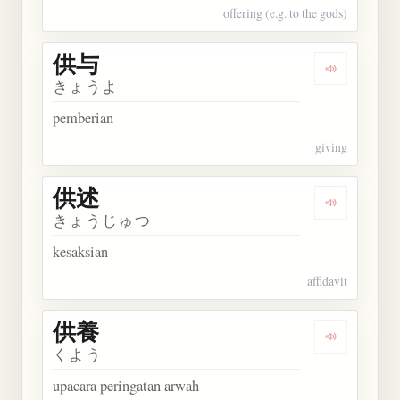
offering (e.g. to the gods)
供与
Dengarkan 
きょうよ
pemberian
giving
供述
Dengarkan 
きょうじゅつ
kesaksian
affidavit
供養
Dengarkan 
くよう
upacara peringatan arwah