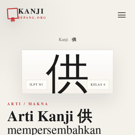
KANJI
日本
JEPANG.ORG
供
Kanji
供
JLPT N3
KELAS 6
ARTI / MAKNA
Arti Kanji 供
mempersembahkan