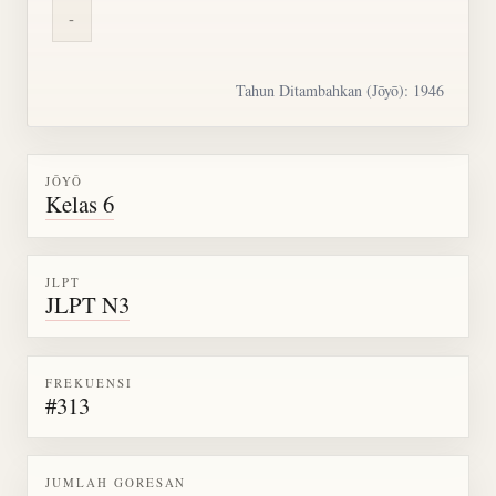
-
Tahun Ditambahkan (Jōyō): 1946
JŌYŌ
Kelas 6
JLPT
JLPT N3
FREKUENSI
#313
JUMLAH GORESAN