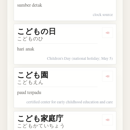
sumber detak
clock source
こどもの日
Dengarka
こどものひ
hari anak
Children's Day (national holiday; May 5)
こども園
Dengarkan
こどもえん
paud terpadu
certified center for early childhood education and care
こども家庭庁
Dengarka
こどもかていちょう