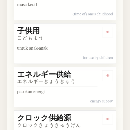
masa kecil
(time of) one's childhood
子供用
Dengarkan
こどもよう
untuk anak-anak
for use by children
エネルギー供給
Dengarka
エネルギーきょうきゅう
pasokan energi
energy supply
クロック供給源
Dengarka
クロックきょうきゅうげん