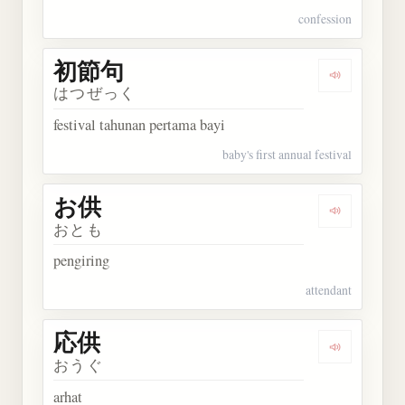
confession
初節句
Dengarkan
はつぜっく
festival tahunan pertama bayi
baby's first annual festival
お供
Dengarkan 
おとも
pengiring
attendant
応供
Dengarkan 
おうぐ
arhat