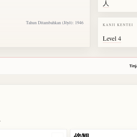
人
Tahun Ditambahkan (Jōyō): 1946
KANJI KENTEI
Level 4
Tinj
.
傍観