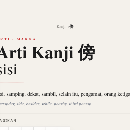
傍
Kanji
RTI / MAKNA
Arti Kanji 傍
sisi
isi, samping, dekat, sambil, selain itu, pengamat, orang ketig
ystander, side, besides, while, nearby, third person
AGIKAN