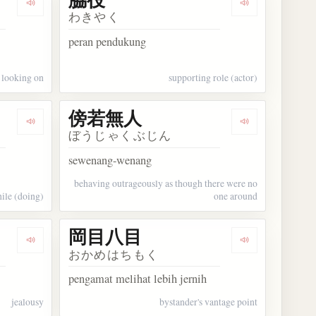
Dengarkan kosakata 傍観
Dengarkan kos
わきやく
peran pendukung
looking on
supporting role (actor)
傍若無人
Dengarkan kosakata 傍ら
Dengarkan ko
ぼうじゃくぶじん
sewenang-wenang
behaving outrageously as though there were no
ile (doing)
one around
岡目八目
Dengarkan kosakata 岡焼き
Dengarkan ko
おかめはちもく
pengamat melihat lebih jernih
jealousy
bystander's vantage point