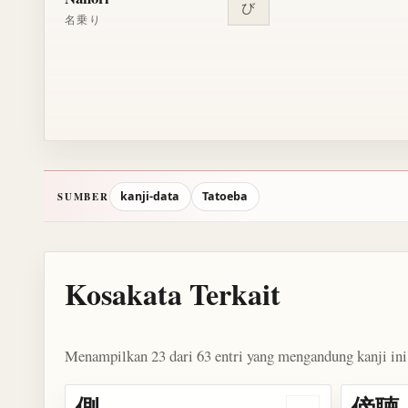
び
名乗り
kanji-data
Tatoeba
SUMBER
Kosakata Terkait
Menampilkan 23 dari 63 entri yang mengandung kanji ini
側
傍聴