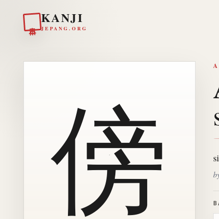
KANJI
日本
JEPANG.ORG
A
傍
s
b
B