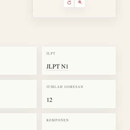
Putar ulang animasi
Kontrol animasi urutan goresa
Perbesar animasi
JLPT
k kanji 傍
JLPT N1
JUMLAH GORESAN
12
KOMPONEN