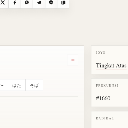
X
Facebook
WhatsApp
Telegram
Line
Salin
JŌYŌ
Dengarkan semua bacaan untu
Tingkat Atas
か-
はた
そば
FREKUENSI
#1660
RADIKAL