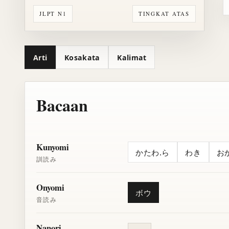
JLPT N1
TINGKAT ATAS
Arti
Kosakata
Kalimat
Bacaan
Kunyomi
かたわ.ら
わき
お
訓読み
Onyomi
ボウ
音読み
Nanori