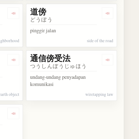
道傍
Dengarkan kosakata 近傍
Dengarkan kos
どうぼう
pinggir jalan
ighborhood
side of the road
通信傍受法
Dengarkan kosakata 地球近傍天体
Dengarkan k
つうしんぼうじゅほう
undang-undang penyadapan
komunikasi
earth object
wiretapping law
Dengarkan kosakata 拱手傍観