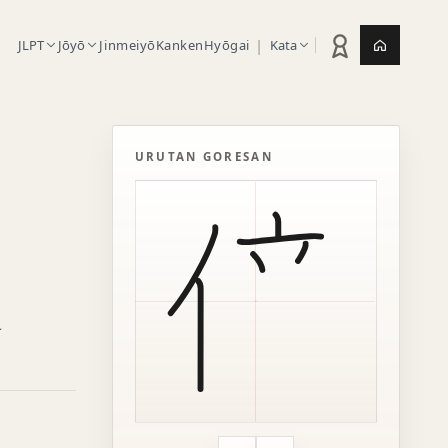
|
JLPT
Jōyō
Jinmeiyō
Kanken
Hyōgai
Kata
Statistik latihan
Jepang.or
URUTAN GORESAN
a