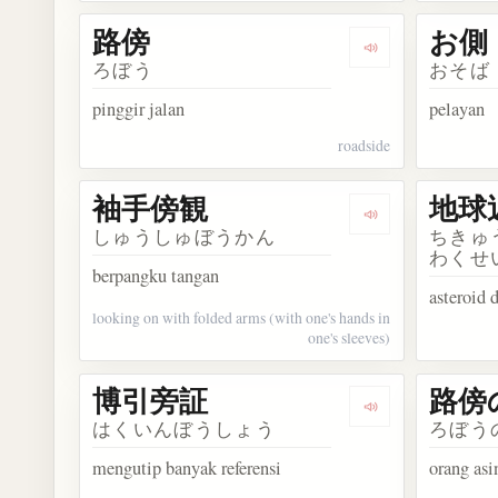
路傍
お側
Dengarkan kosa
ろぼう
おそば
pinggir jalan
pelayan
roadside
袖手傍観
地球
Dengarkan kos
しゅうしゅぼうかん
ちきゅ
わくせ
berpangku tangan
asteroid
looking on with folded arms (with one's hands in
one's sleeves)
博引旁証
路傍
Dengarkan kos
はくいんぼうしょう
ろぼう
mengutip banyak referensi
orang asi