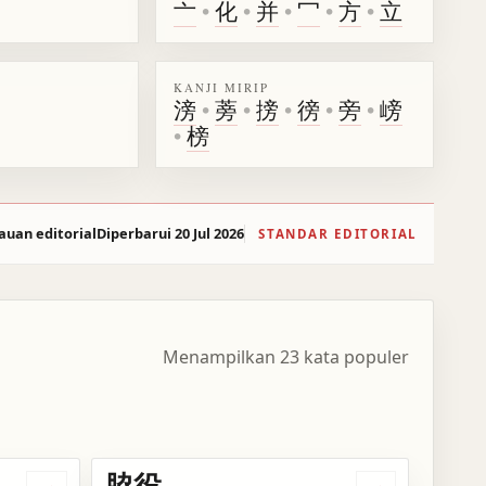
亠
•
化
•
并
•
冖
•
方
•
立
KANJI MIRIP
滂
•
蒡
•
搒
•
徬
•
旁
•
嵭
•
榜
auan editorial
Diperbarui 20 Jul 2026
STANDAR EDITORIAL
Menampilkan 23 kata populer
脇役