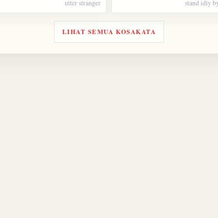
utter stranger
stand idly b
LIHAT SEMUA KOSAKATA