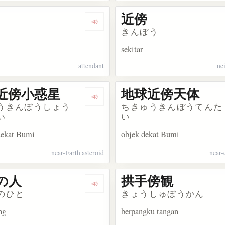
近傍
kata 路傍
Dengarkan kosakata お側
きんぼう
sekitar
attendant
ne
近傍小惑星
地球近傍天体
akata 袖手傍観
Dengarkan kosakata 地球近傍小惑星
うきんぼうしょう
ちきゅうきんぼうてんた
い
い
 dekat Bumi
objek dekat Bumi
near-Earth asteroid
near-
の人
拱手傍観
akata 博引旁証
Dengarkan kosakata 路傍の人
のひと
きょうしゅぼうかん
ng
berpangku tangan