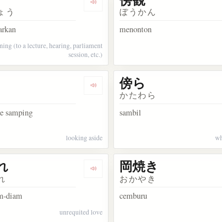
ata 側
Dengarkan kosakata 傍聴
ょう
ぼうかん
arkan
menonton
ening (to a lecture, hearing, parliament
session, etc.)
傍ら
kata 傍受
Dengarkan kosakata 脇見
かたわら
ke samping
sambil
looking aside
wh
れ
岡焼き
akata はた迷惑
Dengarkan kosakata 岡惚れ
れ
おかやき
am-diam
cemburu
unrequited love