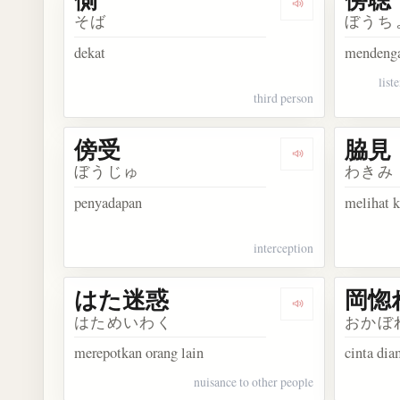
Dengarkan kosak
そば
ぼうち
dekat
mendeng
list
third person
傍受
脇見
Dengarkan kosa
ぼうじゅ
わきみ
penyadapan
melihat 
interception
はた迷惑
岡惚
Dengarkan kos
はためいわく
おかぼ
merepotkan orang lain
cinta di
nuisance to other people