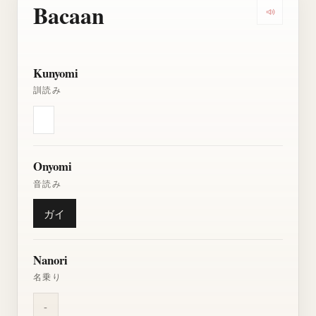
Bacaan
Dengarkan
Kunyomi
訓読み
Onyomi
音読み
ガイ
Nanori
名乗り
-