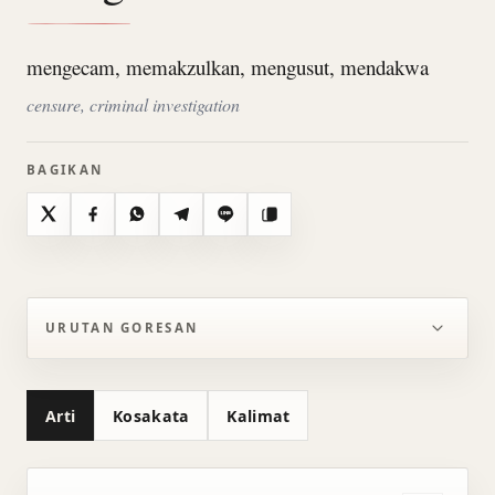
mengecam, memakzulkan, mengusut, mendakwa
censure, criminal investigation
BAGIKAN
X
Facebook
WhatsApp
Telegram
Line
Salin
URUTAN GORESAN
Arti
Kosakata
Kalimat