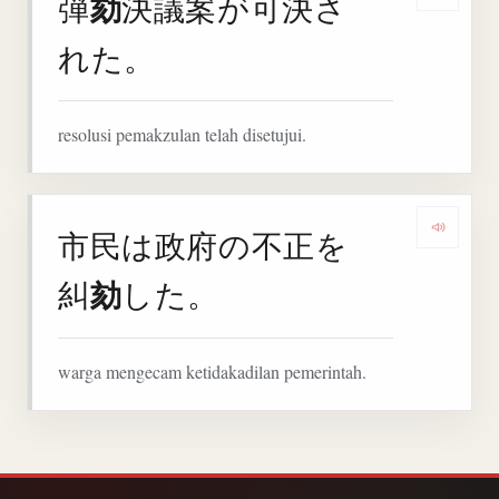
劾
弾
決議案が可決さ
Denga
れた。
resolusi pemakzulan telah disetujui.
市民は政府の不正を
Denga
劾
糾
した。
warga mengecam ketidakadilan pemerintah.