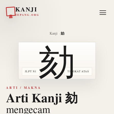
KANJI
日本
JEPANG.ORG
劾
Kanji
劾
JLPT N1
TINGKAT ATAS
ARTI / MAKNA
Arti Kanji 劾
mengecam