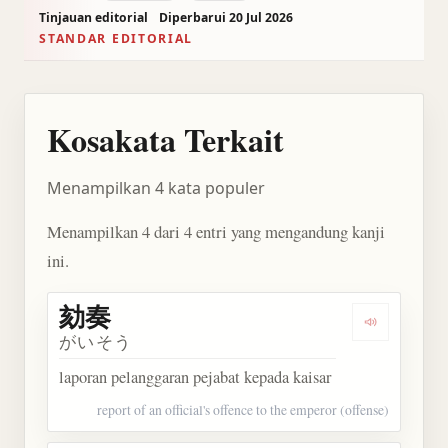
Tinjauan editorial
Diperbarui 20 Jul 2026
STANDAR EDITORIAL
Kosakata Terkait
Menampilkan 4 kata populer
Menampilkan 4 dari 4 entri yang mengandung kanji
ini.
劾奏
Dengarkan 
がいそう
laporan pelanggaran pejabat kepada kaisar
report of an official's offence to the emperor (offense)