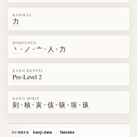
RADIKAL
力
KOMPONEN
丶
•
ノ
•
亠
•
人
•
力
KANJI KENTEI
Pre-Level 2
KANJI MIRIP
刻
•
核
•
亥
•
侅
•
咳
•
垓
•
孩
kanji-data
Tatoeba
SUMBER