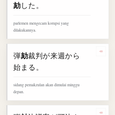
劾
した。
parlemen mengecam korupsi yang
dilakukannya.
劾
弾
裁判が来週から
Denga
始まる。
sidang pemakzulan akan dimulai minggu
depan.