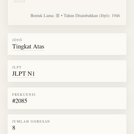
Bentuk Lama: 非 • Tahun Ditambahkan (Jōyō): 1946
JŌYŌ
Tingkat Atas
JLPT
JLPT N1
FREKUENSI
#2085
JUMLAH GORESAN
8