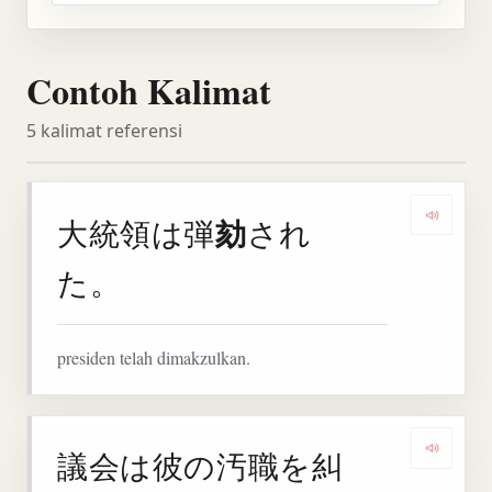
Contoh Kalimat
5 kalimat referensi
劾
大統領は弾
され
Denga
た。
presiden telah dimakzulkan.
議会は彼の汚職を糾
Denga