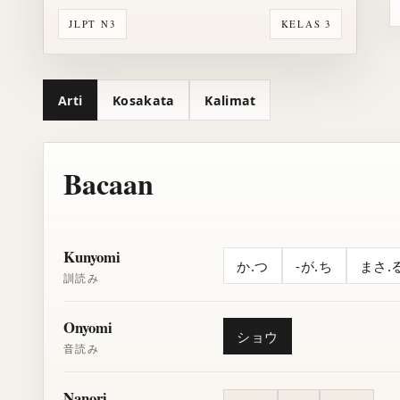
JLPT N3
KELAS 3
Arti
Kosakata
Kalimat
Bacaan
Kunyomi
か.つ
-が.ち
まさ.
訓読み
Onyomi
ショウ
音読み
Nanori