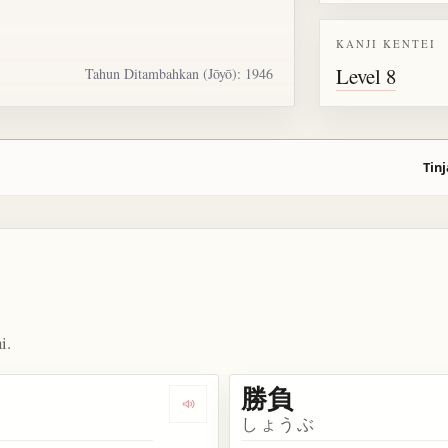
KANJI KENTEI
Level 8
Tahun Ditambahkan (Jōyō): 1946
Tinj
i.
勝負
kata 勝利
Dengarkan kosakata 勝る
しょうぶ