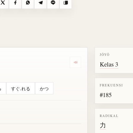
X
Facebook
WhatsApp
Telegram
Line
Salin
JŌYŌ
Kelas 3
Dengarkan semua bacaan untu
FREKUENSI
る
すぐ.れる
かつ
#185
RADIKAL
力