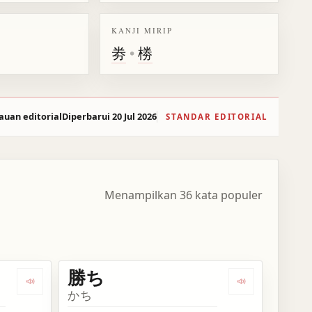
KANJI MIRIP
劵
•
椦
auan editorial
Diperbarui 20 Jul 2026
STANDAR EDITORIAL
Menampilkan 36 kata populer
勝ち
Dengarkan kosakata 勝負
Dengarkan kos
かち