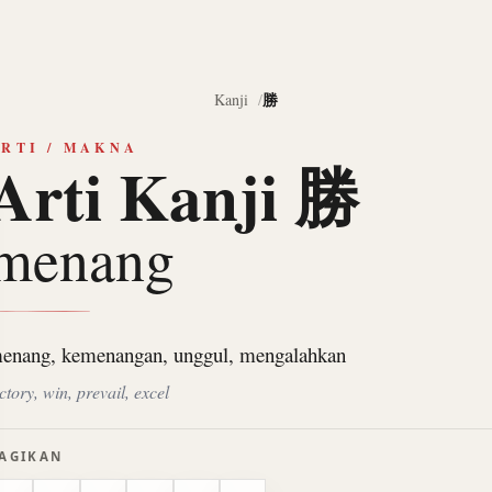
勝
Kanji
RTI / MAKNA
Arti Kanji 勝
menang
enang, kemenangan, unggul, mengalahkan
ctory, win, prevail, excel
AGIKAN