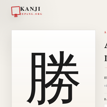
KANJI
日本
JEPANG.ORG
A
勝
m
vi
B