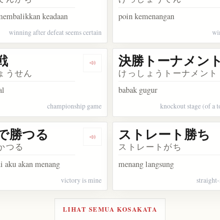
embalikkan keadaan
poin kemenangan
winning after defeat seems certain
wi
戦
決勝トーナメン
akata 打ち勝つ
Dengarkan kosakata 決勝戦
ょうせん
けっしょうトーナメント
al
babak gugur
championship game
knockout stage (of a 
で勝つる
ストレート勝ち
sakata ガチンコ勝負
Dengarkan kosakata これで勝つる
かつる
ストレートがち
ni aku akan menang
menang langsung
victory is mine
straight-
LIHAT SEMUA KOSAKATA