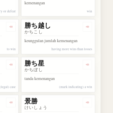
kemenangan
ry or defeat
win
勝ち越し
Dengarkan kosakata 勝つ
Dengarkan ko
かちこし
keunggulan jumlah kemenangan
to win
having more wins than losses
勝ち星
Dengarkan kosakata 勝訴
Dengarkan ko
かちぼし
tanda kemenangan
(legal) case
(mark indicating) a win
景勝
Dengarkan kosakata 決勝
Dengarkan kos
けいしょう