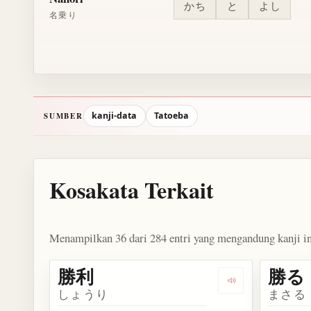
かち
と
よし
名乗り
kanji-data
Tatoeba
SUMBER
Kosakata Terkait
Menampilkan 36 dari 284 entri yang mengandung kanji in
勝利
勝る
Dengarkan kosa
しょうり
まさる