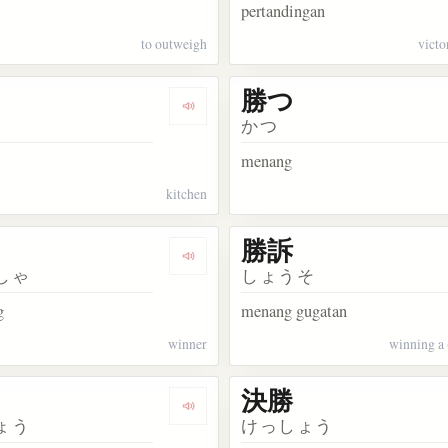
pertandingan
to outweigh
victo
勝つ
kata 勝敗
Dengarkan kosakata 勝手
かつ
menang
kitchen
勝訴
kata 優れる
Dengarkan kosakata 勝者
しゃ
しょうそ
g
menang gugatan
winner
winning a 
決勝
kata 先勝
Dengarkan kosakata 優勝
ょう
けっしょう