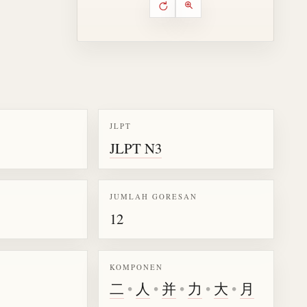
Putar ulang animasi
Kontrol animasi urutan goresa
Perbesar animasi
JLPT
JLPT N3
k kanji 勝
JUMLAH GORESAN
12
KOMPONEN
二
•
人
•
并
•
力
•
大
•
月