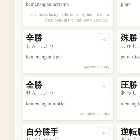
kemenangan pertama
juara
day that is lucky in the morning, but not in the
afternoon (in the traditional calendar)
辛勝
殊勝
Dengarkan kosa
しんしょう
しゅし
kemenangan tipis
patut di
narrow victory
全勝
圧勝
Dengarkan kosa
ぜんしょう
あっし
kemenangan mutlak
menang t
complete victory
自分勝手
逆転
Dengarkan kos
じぶんかって
ぎゃく