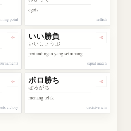
egois
nning point
selfish
ト
いい勝負
Dengarkan kosakata 決勝トーナメント
Dengarkan ko
いいしょうぶ
pertandingan yang seimbang
tournament)
equal match
ボロ勝ち
Dengarkan kosakata ストレート勝ち
Dengarkan ko
ぼろがち
menang telak
sets victory
decisive win