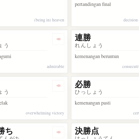
pertandingan final
(being in) heaven
decision 
連勝
kata 辛勝
Dengarkan kosakata 殊勝
ょう
れんしょう
kagumi
kemenangan beruntun
admirable
consecuti
必勝
kata 全勝
Dengarkan kosakata 圧勝
ょう
ひっしょう
elak
kemenangan pasti
overwhelming victory
cer
勝ち
決勝点
akata 自分勝手
Dengarkan kosakata 逆転勝ち
てんがち
けっしょうてん