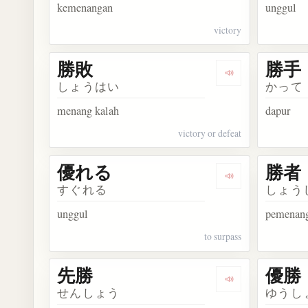
kemenangan
unggul
victory
勝敗
勝手
Dengarkan kosa
しょうはい
かって
menang kalah
dapur
victory or defeat
優れる
勝者
Dengarkan kosa
すぐれる
しょう
unggul
pemenan
to surpass
先勝
優勝
Dengarkan kosa
せんしょう
ゆうし