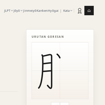
|
JLPT
Jōyō
Jinmeiyō
Kanken
Hyōgai
Kata
Statistik latihan
Jepang.or
URUTAN GORESAN