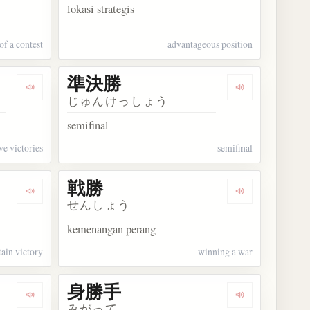
lokasi strategis
of a contest
advantageous position
準決勝
Dengarkan kosakata 連勝
Dengarkan ko
じゅんけっしょう
semifinal
ve victories
semifinal
戦勝
Dengarkan kosakata 必勝
Dengarkan kos
せんしょう
kemenangan perang
tain victory
winning a war
身勝手
Dengarkan kosakata 決勝点
Dengarkan ko
みがって