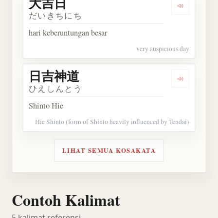
大吉日
Dengarkan
だいきちにち
hari keberuntungan besar
very auspicious day
日吉神道
Dengarkan
ひえしんとう
Shinto Hie
Hie Shinto (form of Shinto heavily influenced by Tendai)
LIHAT SEMUA KOSAKATA
Contoh Kalimat
5 kalimat referensi