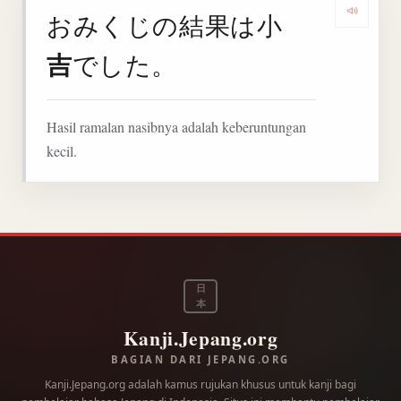
おみくじの結果は小
Denga
吉
でした。
Hasil ramalan nasibnya adalah keberuntungan
kecil.
日
本
Kanji.Jepang.org
BAGIAN DARI JEPANG.ORG
Kanji.Jepang.org adalah kamus rujukan khusus untuk kanji bagi