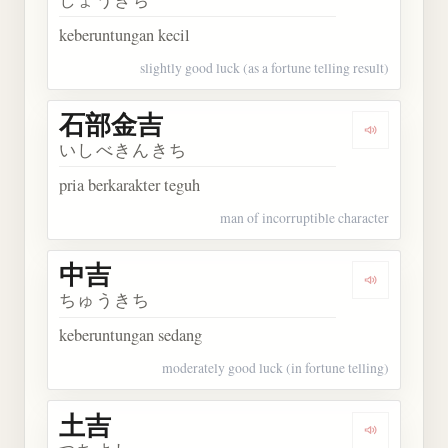
keberuntungan kecil
slightly good luck (as a fortune telling result)
石部金吉
Dengarkan
いしべきんきち
pria berkarakter teguh
man of incorruptible character
中吉
Dengarkan 
ちゅうきち
keberuntungan sedang
moderately good luck (in fortune telling)
土吉
Dengarkan 