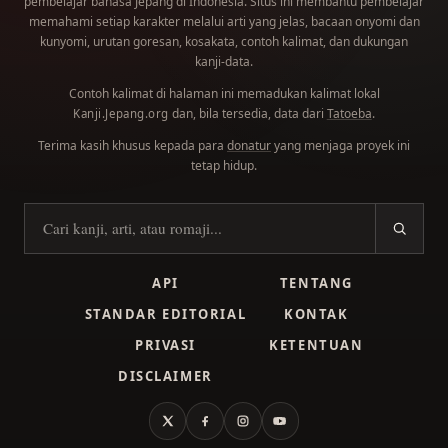
pembelajar bahasa Jepang di Indonesia. Situs ini membantu pembelajar
memahami setiap karakter melalui arti yang jelas, bacaan onyomi dan
kunyomi, urutan goresan, kosakata, contoh kalimat, dan dukungan
kanji-data.
Contoh kalimat di halaman ini memadukan kalimat lokal
dan, bila tersedia, data dari
Tatoeba
.
Kanji.Jepang.org
Terima kasih khusus kepada para
donatur
yang menjaga proyek ini
tetap hidup.
Cari kanji
API
TENTANG
STANDAR EDITORIAL
KONTAK
PRIVASI
KETENTUAN
DISCLAIMER
X
Facebook
Instagram
YouTube