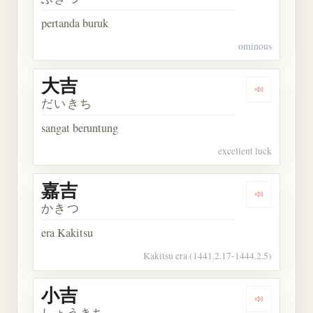
pertanda buruk
ominous
大吉
Dengarkan 
だいきち
sangat beruntung
excellent luck
嘉吉
Dengarkan 
かきつ
era Kakitsu
Kakitsu era (1441.2.17-1444.2.5)
小吉
Dengarkan 
しょうきち