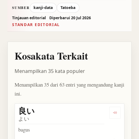
kanji-data
Tatoeba
SUMBER
Tinjauan editorial
Diperbarui 20 Jul 2026
STANDAR EDITORIAL
Kosakata Terkait
Menampilkan 35 kata populer
Menampilkan 35 dari 63 entri yang mengandung kanji
ini.
良い
Dengarkan 
よい
bagus