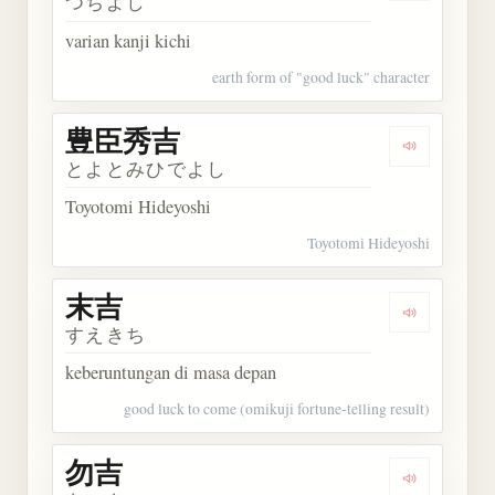
つちよし
varian kanji kichi
earth form of "good luck" character
豊臣秀吉
Dengarkan
とよとみひでよし
Toyotomi Hideyoshi
Toyotomi Hideyoshi
末吉
Dengarkan 
すえきち
keberuntungan di masa depan
good luck to come (omikuji fortune-telling result)
勿吉
Dengarkan 