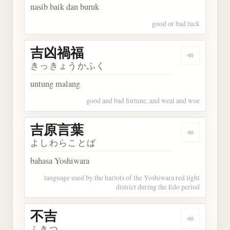
nasib baik dan buruk
good or bad luck
吉凶禍福
Dengarkan
きっきょうかふく
untung malang
good and bad fortune, and weal and woe
吉原言葉
Dengarkan
よしわらことば
bahasa Yoshiwara
language used by the harlots of the Yoshiwara red light
district during the Edo period
不吉
Dengarkan 
ふきつ