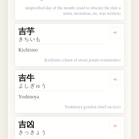
unspecified day of the month (used to obscure the date a
letter, invitation, etc. was written)
吉芋
Dengarkan 
きちいも
Kichiimo
Kichiimo (chain of sweet potato restaurants)
吉牛
Dengarkan 
よしぎゅう
Yoshinoya
Yoshinoya gyudon (beef on rice)
吉凶
Dengarkan 
きっきょう