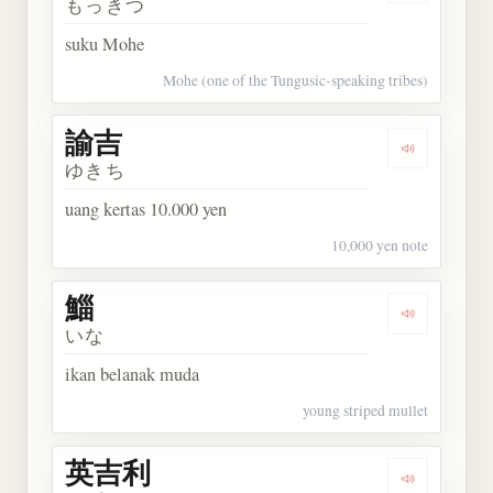
もっきつ
suku Mohe
Mohe (one of the Tungusic-speaking tribes)
諭吉
Dengarkan 
ゆきち
uang kertas 10.000 yen
10,000 yen note
鯔
Dengarkan 
いな
ikan belanak muda
young striped mullet
英吉利
Dengarkan