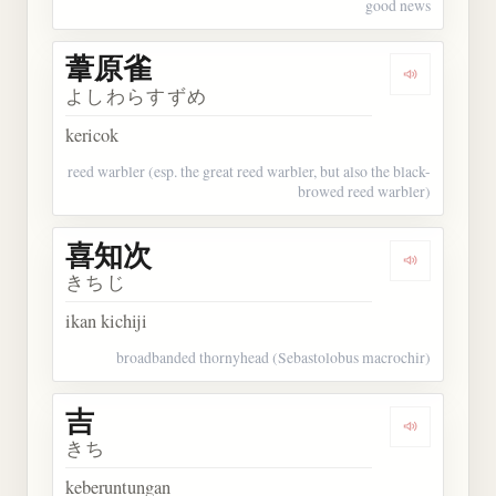
good news
葦原雀
Dengarkan
よしわらすずめ
kericok
reed warbler (esp. the great reed warbler, but also the black-
browed reed warbler)
喜知次
Dengarkan
きちじ
ikan kichiji
broadbanded thornyhead (Sebastolobus macrochir)
吉
Dengarkan 
きち
keberuntungan