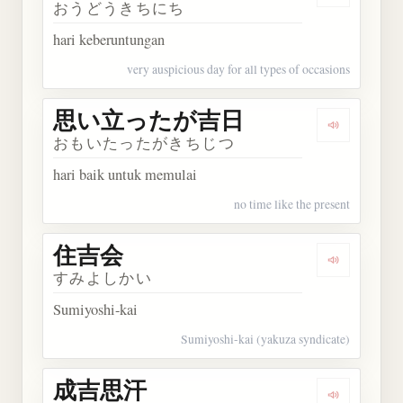
おうどうきちにち
hari keberuntungan
very auspicious day for all types of occasions
思い立ったが吉日
Dengarka
おもいたったがきちじつ
hari baik untuk memulai
no time like the present
住吉会
Dengarkan
すみよしかい
Sumiyoshi-kai
Sumiyoshi-kai (yakuza syndicate)
成吉思汗