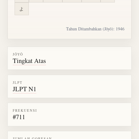
よ
Tahun Ditambahkan (Jōyō): 1946
JŌYŌ
Tingkat Atas
JLPT
JLPT N1
FREKUENSI
#711
JUMLAH GORESAN