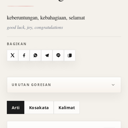
keberuntungan, kebahagiaan, selamat
good luck, joy, congratulations
BAGIKAN
X
Facebook
WhatsApp
Telegram
Line
Salin
URUTAN GORESAN
Arti
Kosakata
Kalimat