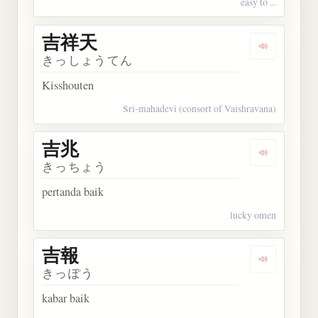
easy to ...
吉祥天
Dengarkan
きっしょうてん
Kisshouten
Sri-mahadevi (consort of Vaishravana)
吉兆
Dengarkan 
きっちょう
pertanda baik
lucky omen
吉報
Dengarkan 
きっぽう
kabar baik