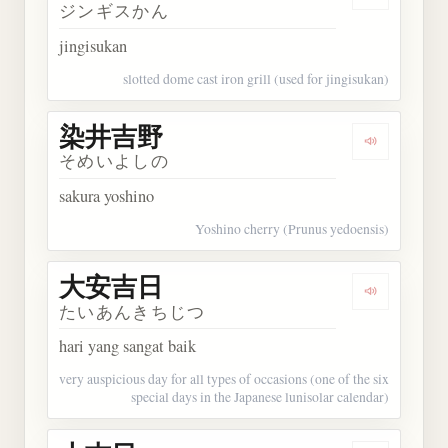
Dengarkan
ジンギスかん
jingisukan
slotted dome cast iron grill (used for jingisukan)
染井吉野
Dengarkan
そめいよしの
sakura yoshino
Yoshino cherry (Prunus yedoensis)
大安吉日
Dengarkan
たいあんきちじつ
hari yang sangat baik
very auspicious day for all types of occasions (one of the six
special days in the Japanese lunisolar calendar)