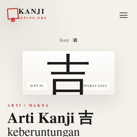
KANJI
日本
JEPANG.ORG
吉
Kanji
吉
JLPT N1
TINGKAT ATAS
ARTI / MAKNA
Arti Kanji 吉
keberuntungan