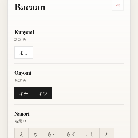
Bacaan
Dengarkan
Kunyomi
訓読み
よし
Onyomi
音読み
キチ
キツ
Nanori
名乗り
え
き
きっ
きる
こし
と