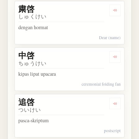
粛啓
Dengarkan 
しゅくけい
dengan hormat
Dear (name)
中啓
Dengarkan 
ちゅうけい
kipas lipat upacara
ceremonial folding fan
追啓
Dengarkan 
ついけい
pasca-skriptum
postscript