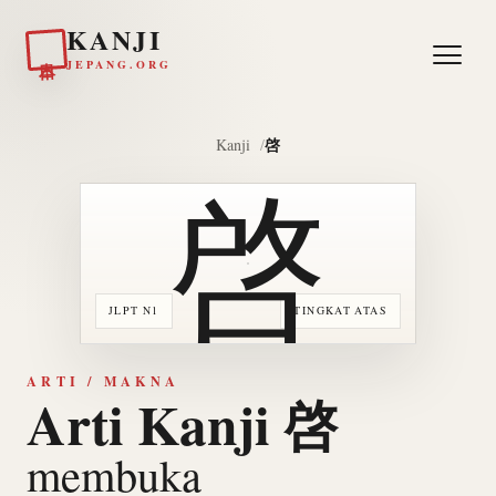
KANJI
日本
JEPANG.ORG
啓
Kanji
啓
JLPT N1
TINGKAT ATAS
ARTI / MAKNA
Arti Kanji 啓
membuka