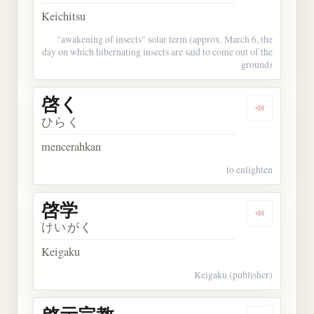
Keichitsu
"awakening of insects" solar term (approx. March 6, the
day on which hibernating insects are said to come out of the
ground)
啓く
Dengarkan 
ひらく
mencerahkan
to enlighten
啓学
Dengarkan 
けいがく
Keigaku
Keigaku (publisher)