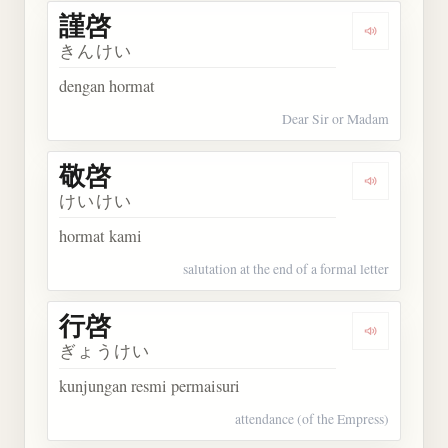
謹啓
Dengarkan 
きんけい
dengan hormat
Dear Sir or Madam
敬啓
Dengarkan 
けいけい
hormat kami
salutation at the end of a formal letter
行啓
Dengarkan 
ぎょうけい
kunjungan resmi permaisuri
attendance (of the Empress)