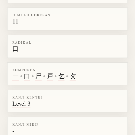
JUMLAH GORESAN
11
RADIKAL
口
KOMPONEN
一
•
口
•
尸
•
戸
•
乞
•
攵
KANJI KENTEI
Level 3
KANJI MIRIP
-