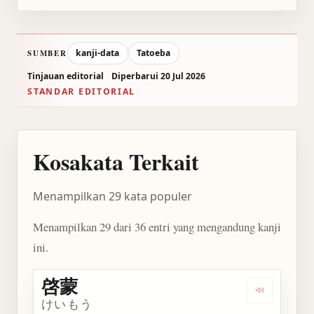
kanji-data
Tatoeba
SUMBER
Tinjauan editorial
Diperbarui 20 Jul 2026
STANDAR EDITORIAL
Kosakata Terkait
Menampilkan 29 kata populer
Menampilkan 29 dari 36 entri yang mengandung kanji
ini.
啓蒙
Dengarkan 
けいもう