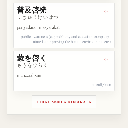
普及啓発
Dengarkan
ふきゅうけいはつ
penyadaran masyarakat
public awareness (e.g. publicity and education campaigns
aimed at improving the health, environment, etc.)
蒙を啓く
Dengarkan
もうをひらく
mencerahkan
to enlighten
LIHAT SEMUA KOSAKATA