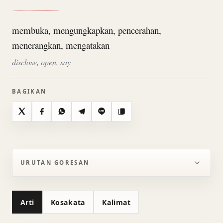
membuka, mengungkapkan, pencerahan,
menerangkan, mengatakan
disclose, open, say
BAGIKAN
X
Facebook
WhatsApp
Telegram
Line
Salin
URUTAN GORESAN
Arti
Kosakata
Kalimat