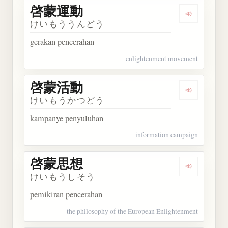
啓蒙運動
Dengarkan
けいもううんどう
gerakan pencerahan
enlightenment movement
啓蒙活動
Dengarkan
けいもうかつどう
kampanye penyuluhan
information campaign
啓蒙思想
Dengarkan
けいもうしそう
pemikiran pencerahan
the philosophy of the European Enlightenment