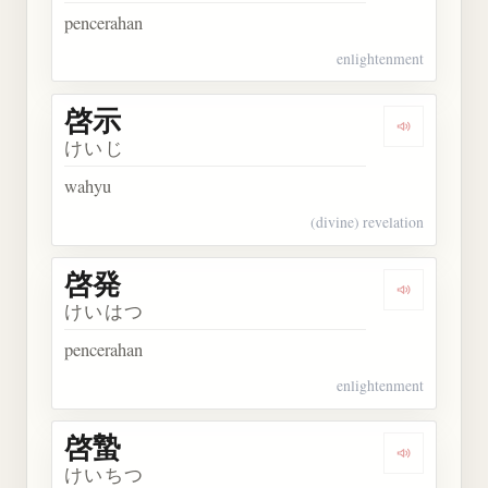
pencerahan
enlightenment
啓示
Dengarkan 
けいじ
wahyu
(divine) revelation
啓発
Dengarkan 
けいはつ
pencerahan
enlightenment
啓蟄
Dengarkan 
けいちつ