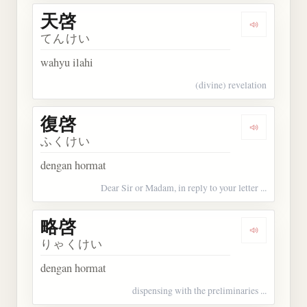
天啓
Dengarkan 
てんけい
wahyu ilahi
(divine) revelation
復啓
Dengarkan 
ふくけい
dengan hormat
Dear Sir or Madam, in reply to your letter ...
略啓
Dengarkan 
りゃくけい
dengan hormat
dispensing with the preliminaries ...