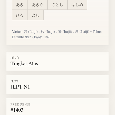
あき
あきら
さとし
はじめ
ひろ
よし
Varian: 啔 (Itaiji) , 唘 (Itaiji) ,
諬
(Itaiji) , 啟 (Itaiji) • Tahun
Ditambahkan (Jōyō): 1946
JŌYŌ
Tingkat Atas
JLPT
JLPT N1
FREKUENSI
#1403