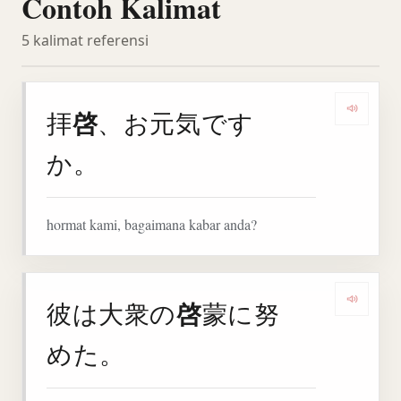
Contoh Kalimat
5 kalimat referensi
啓
拝
、お元気です
Denga
か。
hormat kami, bagaimana kabar anda?
啓
彼は大衆の
蒙に努
Denga
めた。