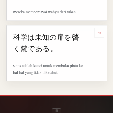
mereka mempercayai wahyu dari tuhan.
啓
科学は未知の扉を
Denga
く鍵である。
sains adalah kunci untuk membuka pintu ke
hal-hal yang tidak diketahui.
日