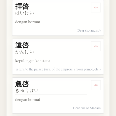
拝啓
Dengarkan 
はいけい
dengan hormat
Dear (so and so)
還啓
Dengarkan 
かんけい
kepulangan ke istana
return to the palace (usu. of the empress, crown prince, etc.)
急啓
Dengarkan 
きゅうけい
dengan hormat
Dear Sir or Madam