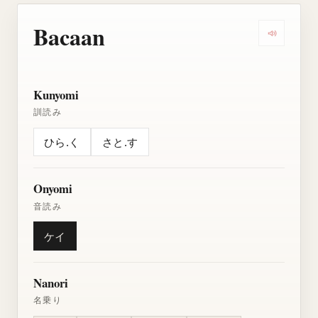
Bacaan
Dengarkan
Kunyomi
訓読み
ひら.く
さと.す
Onyomi
音読み
ケイ
Nanori
名乗り