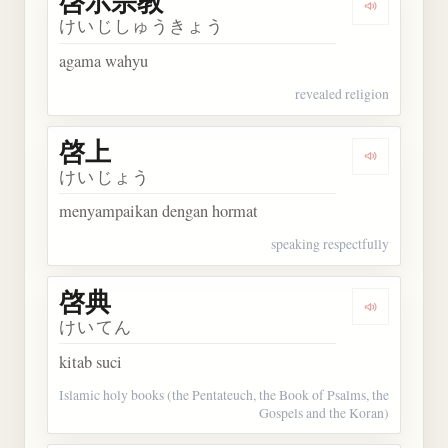
啓示宗教
Dengarkan
けいじしゅうきょう
agama wahyu
revealed religion
啓上
Dengarkan 
けいじょう
menyampaikan dengan hormat
speaking respectfully
啓典
Dengarkan 
けいてん
kitab suci
Islamic holy books (the Pentateuch, the Book of Psalms, the
Gospels and the Koran)