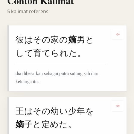
Contoh Kalimat
5 kalimat referensi
嫡
彼はその家の
男と
Denga
して育てられた。
dia dibesarkan sebagai putra sulung sah dari
keluarga itu.
王はその幼い少年を
Denga
嫡
子と定めた。