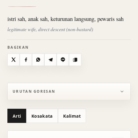
istri sah, anak sah, keturunan langsung, pewaris sah
legitimate wife, direct descent (non-bastard)
BAGIKAN
X
Facebook
WhatsApp
Telegram
Line
Salin
URUTAN GORESAN
Arti
Kosakata
Kalimat