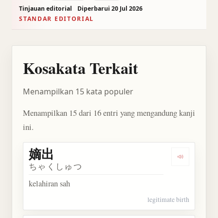
Tinjauan editorial
Diperbarui 20 Jul 2026
STANDAR EDITORIAL
Kosakata Terkait
Menampilkan 15 kata populer
Menampilkan 15 dari 16 entri yang mengandung kanji
ini.
嫡出
Dengarkan 
ちゃくしゅつ
kelahiran sah
legitimate birth