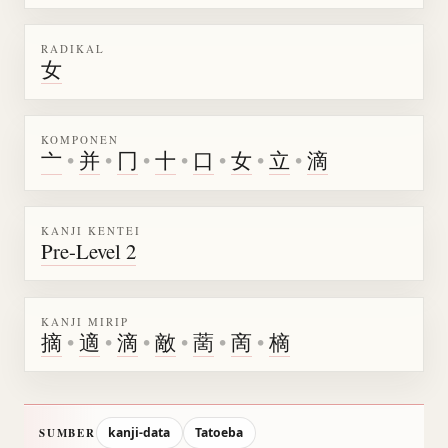
RADIKAL
女
KOMPONEN
亠
•
并
•
冂
•
十
•
口
•
女
•
立
•
滴
KANJI KENTEI
Pre-Level 2
KANJI MIRIP
摘
•
適
•
滴
•
敵
•
蔐
•
啇
•
樀
kanji-data
Tatoeba
SUMBER