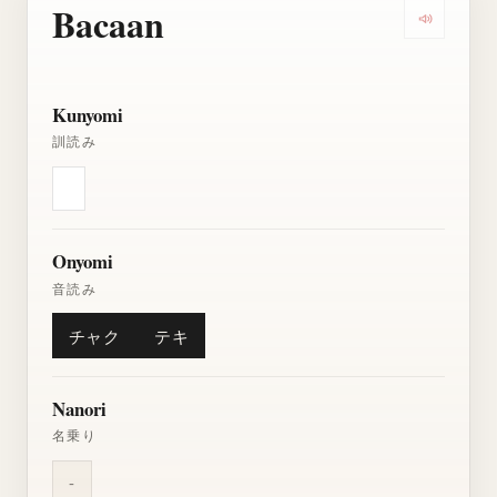
Bacaan
Dengarkan
Kunyomi
訓読み
Onyomi
音読み
チャク
テキ
Nanori
名乗り
-