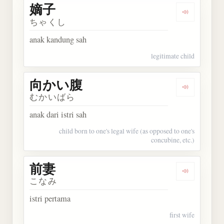
嫡子
Dengarkan 
ちゃくし
anak kandung sah
legitimate child
向かい腹
Dengarkan
むかいばら
anak dari istri sah
child born to one's legal wife (as opposed to one's
concubine, etc.)
前妻
Dengarkan 
こなみ
istri pertama
first wife