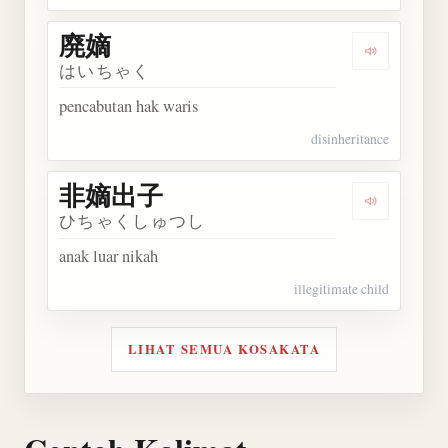
廃嫡
Dengarkan 
はいちゃく
pencabutan hak waris
disinheritance
非嫡出子
Dengarkan
ひちゃくしゅつし
anak luar nikah
illegitimate child
LIHAT SEMUA KOSAKATA