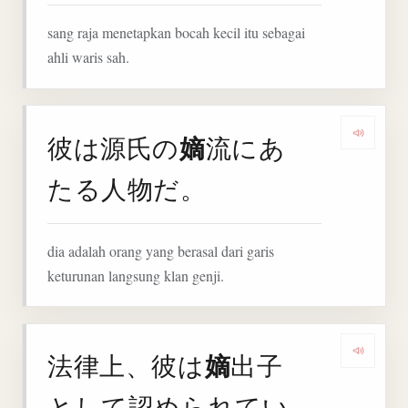
sang raja menetapkan bocah kecil itu sebagai
ahli waris sah.
嫡
彼は源氏の
流にあ
Denga
たる人物だ。
dia adalah orang yang berasal dari garis
keturunan langsung klan genji.
嫡
法律上、彼は
出子
Deng
として認められてい