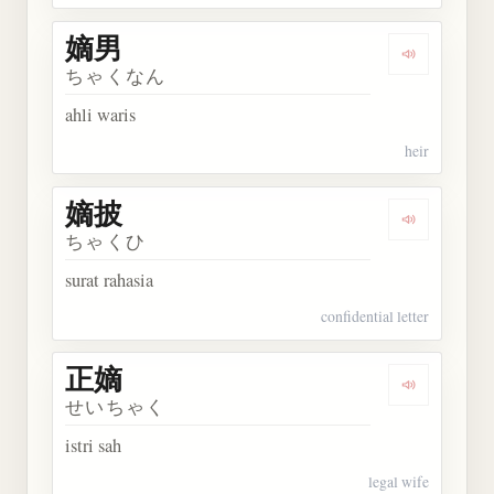
嫡男
Dengarkan 
ちゃくなん
ahli waris
heir
嫡披
Dengarkan 
ちゃくひ
surat rahasia
confidential letter
正嫡
Dengarkan 
せいちゃく
istri sah
legal wife