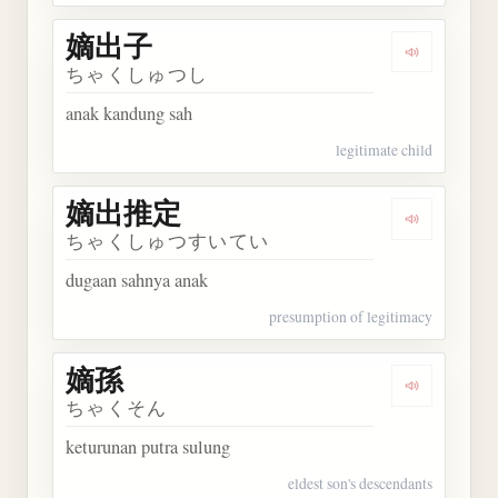
嫡出子
Dengarkan
ちゃくしゅつし
anak kandung sah
legitimate child
嫡出推定
Dengarkan
ちゃくしゅつすいてい
dugaan sahnya anak
presumption of legitimacy
嫡孫
Dengarkan 
ちゃくそん
keturunan putra sulung
eldest son's descendants