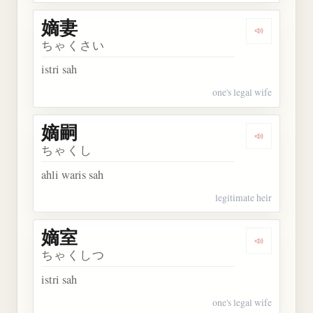
嫡妻
Dengarkan 
ちゃくさい
istri sah
one's legal wife
嫡嗣
Dengarkan 
ちゃくし
ahli waris sah
legitimate heir
嫡室
Dengarkan 
ちゃくしつ
istri sah
one's legal wife