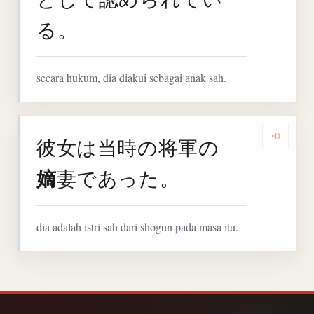
る。
secara hukum, dia diakui sebagai anak sah.
彼女は当時の将軍の
Denga
嫡
妻であった。
dia adalah istri sah dari shogun pada masa itu.