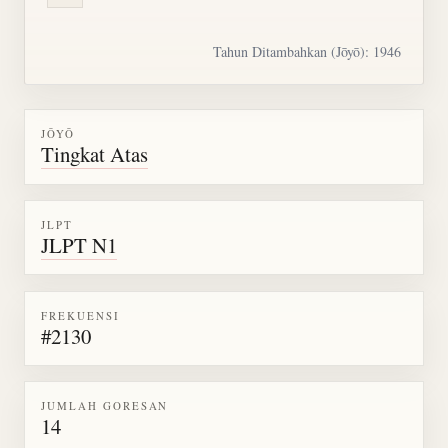
Tahun Ditambahkan (Jōyō): 1946
JŌYŌ
Tingkat Atas
JLPT
JLPT N1
FREKUENSI
#2130
JUMLAH GORESAN
14