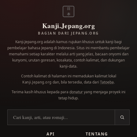
日
本
Kanji.Jepang.org
BAGIAN DARI JEPANG.ORG
Kanji.Jepang.org adalah kamus rujukan khusus untuk kanji bagi
pembelajar bahasa Jepang di Indonesia. Situs ini membantu pembelajar
memahami setiap karakter melalui arti yang jelas, bacaan onyomi dan
kunyomi, urutan goresan, kosakata, contoh kalimat, dan dukungan
kanji-data.
Contoh kalimat di halaman ini memadukan kalimat lokal
dan, bila tersedia, data dari
Tatoeba
.
Kanji.Jepang.org
Terima kasih khusus kepada para
donatur
yang menjaga proyek ini
tetap hidup.
Cari kanji
API
TENTANG