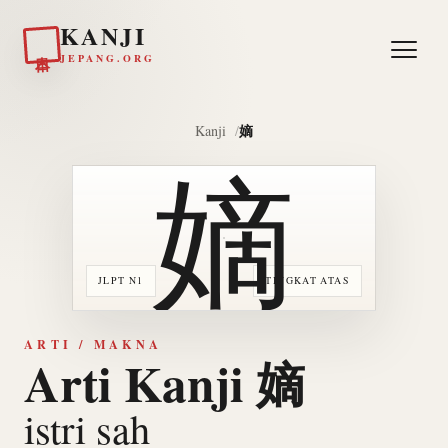
KANJI
日本
JEPANG.ORG
嫡
Kanji
嫡
JLPT N1
TINGKAT ATAS
ARTI / MAKNA
Arti Kanji 嫡
istri sah